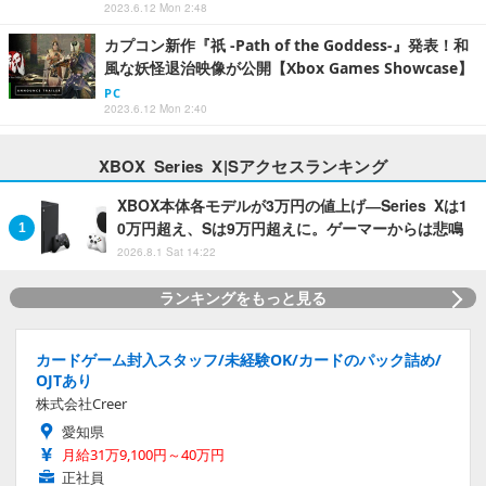
2023.6.12 Mon 2:48
カプコン新作『祇 -Path of the Goddess-』発表！和
風な妖怪退治映像が公開【Xbox Games Showcase】
PC
2023.6.12 Mon 2:40
XBOX Series X|Sアクセスランキング
XBOX本体各モデルが3万円の値上げ―Series Xは1
0万円超え、Sは9万円超えに。ゲーマーからは悲鳴
2026.8.1 Sat 14:22
ランキングをもっと見る
カードゲーム封入スタッフ/未経験OK/カードのパック詰め/
OJTあり
株式会社Creer
愛知県
月給31万9,100円～40万円
正社員