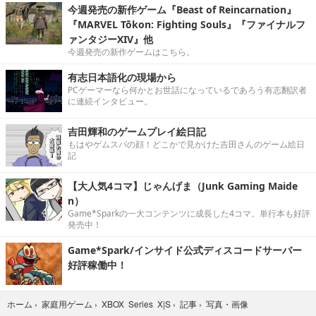
今週発売の新作ゲーム『Beast of Reincarnation』
『MARVEL Tōkon: Fighting Souls』『ファイナルフ
ァンタジーXIV』他
今週発売の新作ゲームはこちら。
有志日本語化の現場から
PCゲーマーなら何かとお世話になっているであろう有志翻訳者
に連続インタビュー。
吉田輝和のゲームプレイ絵日記
もはやゲムスパの顔！どこかで見かけた吉田さんのゲーム絵日
記
【大人気4コマ】じゃんげま（Junk Gaming Maide
n）
Game*Sparkの一大コンテンツに成長した4コマ。単行本も好評
発売中！
Game*Spark/インサイド公式ディスコードサーバー
好評稼働中！
写真・画像
ホーム
›
家庭用ゲーム
›
XBOX Series X|S
›
記事
›