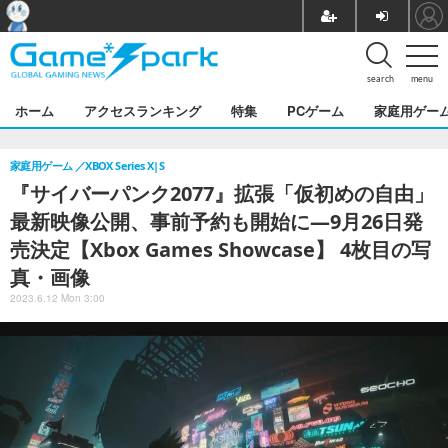
search
menu
ホーム
アクセスランキング
特集
PCゲーム
家庭用ゲー
家庭用ゲーム
XBOX Series X|S
『サイバーパンク2077』拡張「仮初めの自由」
最新映像公開、事前予約も開始に―9月26日発
売決定【Xbox Games Showcase】 4枚目の写
真・画像
2023.6.12 Mon 3:00