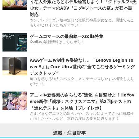
りな人外娘たちとホテル経営しよう！「クトゥルフ×美
少女」テーマのADV『ヨグ=ソトースの庭』が日本語
対応
ツンデレドラゴン娘や無口な複眼死神美少女など、属性てんこ
もりのヒロインたちがアツい！
ゲームコマースの最前線ーXsolla特集
Xsollaの最新情報はこちらから！
AAAゲームも制作も妥協なし。「Lenovo Legion To
wer 5」はCore Ultra世代の“全てこなせるゲーミング
デスクトップ”
迫力を感じる強力スペック。メンテナンスしやすい構造もあり
がたい！
アニマや新要素のさらなる“進化”を目撃せよ！HoYov
erse新作『崩壊：ネクサスアニマ』第2回βテストの
「進化テスト」を体験【プレイレポ】
さまざまなアニマとの出会いや、スキルによってさらに戦略性
が増したバトルなど、本作の注目の要素に迫ります！
連載・注目記事