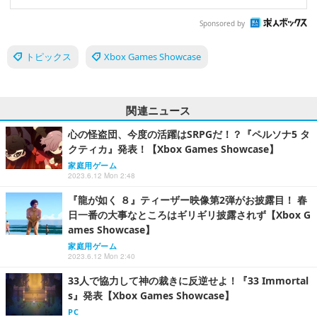
Sponsored by
トピックス
Xbox Games Showcase
関連ニュース
心の怪盗団、今度の活躍はSRPGだ！？『ペルソナ5 タ
クティカ』発表！【Xbox Games Showcase】
家庭用ゲーム
2023.6.12 Mon 2:48
『龍が如く ８』ティーザー映像第2弾がお披露目！ 春
日一番の大事なところはギリギリ披露されず【Xbox G
ames Showcase】
家庭用ゲーム
2023.6.12 Mon 2:40
33人で協力して神の裁きに反逆せよ！『33 Immortal
s』発表【Xbox Games Showcase】
PC