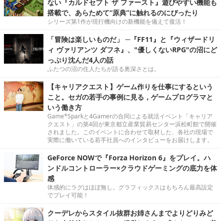
ない『カルドセプト ザ ファースト』遊びやすい機能も
搭載で、あらためて“原典”に触れるのにぴったり
シリーズ第1作が現行機向けの新機能を備えて復活！
「冒険は楽しいものだ」 ─『FF11』と『ウィザードリ
ィ ヴァリアンツ ダフネ』、"優しくないRPG"の沼にど
っぷり沈んだ4人の話
ふたつの沼の住人たちが語る奥深さとは。
【キャリアクエスト】ゲーム作りを仕事にするという
こと。セガの若手の事例に見る，ゲームプログラマと
いう働き方
Game*Sparkと4Gamerの合同による就活イベント「キャリア
クエスト」の第4回が東京都立産業貿易センター浜松町館で開催
されました。このイベントに合わせて取材した、各社の現場で
実際に働いている若手社員へのインタビューをお届けします。
GeForce NOWで『Forza Horizon 6』をプレイ。ハ
ンドルコントローラー×クラウドゲーミングの底力を体
感
体感的にラグはほぼ無し。グラフィックスはもちろん最高設定
でプレイ可能！
クーデレからスタイル抜群お姉さんまでよりどりみど