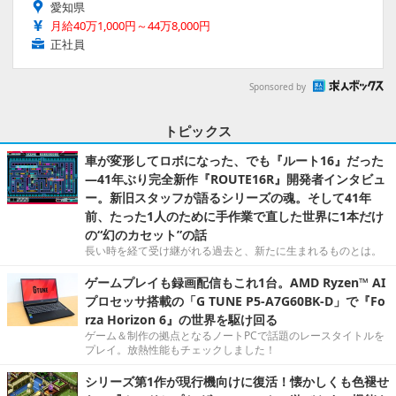
愛知県
月給40万1,000円～44万8,000円
正社員
Sponsored by
トピックス
車が変形してロボになった、でも『ルート16』だった
―41年ぶり完全新作『ROUTE16R』開発者インタビュ
ー。新旧スタッフが語るシリーズの魂。そして41年
前、たった1人のために手作業で直した世界に1本だけ
の“幻のカセット”の話
長い時を経て受け継がれる過去と、新たに生まれるものとは。
ゲームプレイも録画配信もこれ1台。AMD Ryzen™ AI
プロセッサ搭載の「G TUNE P5-A7G60BK-D」で『Fo
rza Horizon 6』の世界を駆け回る
ゲーム＆制作の拠点となるノートPCで話題のレースタイトルを
プレイ。放熱性能もチェックしました！
シリーズ第1作が現行機向けに復活！懐かしくも色褪せ