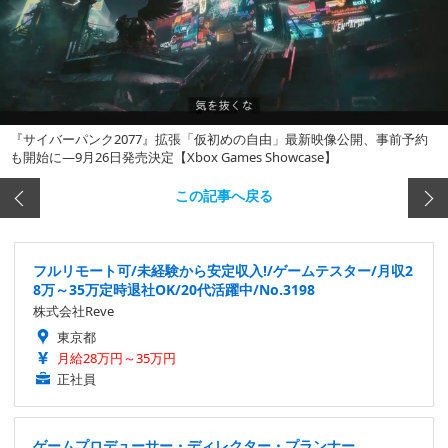
『サイバーパンク2077』拡張「仮初めの自由」最新映像公開、事前予約
も開始に―9月26日発売決定【Xbox Games Showcase】
この記事へ戻る
フルリモート可/未経験から安定収入!/ゲームテスター/月収2
8万～35万定時退社OK/20代活躍中/No.3198
株式会社Reve
東京都
月給28万円～35万円
正社員
ゲームプロデューサー・ディレクター・プランナー