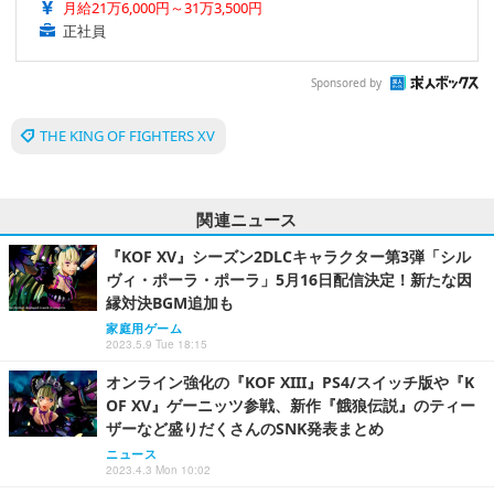
月給21万6,000円～31万3,500円
正社員
Sponsored by
THE KING OF FIGHTERS XV
関連ニュース
『KOF XV』シーズン2DLCキャラクター第3弾「シル
ヴィ・ポーラ・ポーラ」5月16日配信決定！新たな因
縁対決BGM追加も
家庭用ゲーム
2023.5.9 Tue 18:15
オンライン強化の『KOF XIII』PS4/スイッチ版や『K
OF XV』ゲーニッツ参戦、新作『餓狼伝説』のティー
ザーなど盛りだくさんのSNK発表まとめ
ニュース
2023.4.3 Mon 10:02