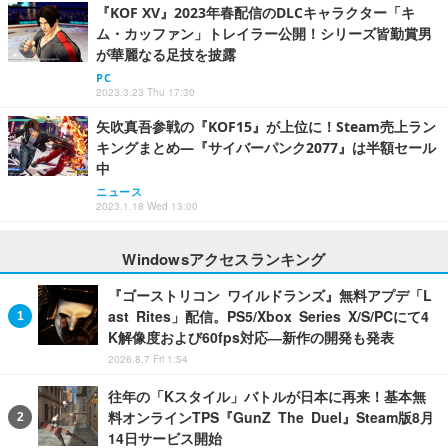
『KOF XV』2023年春配信のDLCキャラクター「キ
ム・カッファン」トレイラー公開！シリーズ皆勤賞男
が華麗なる足技を披露
PC
2023.3.23 Thu 17:30
矢吹真吾参戦の『KOF15』が上位に！Steam売上ラン
キングまとめ―『サイバーパンク2077』は半額セール
中
ニュース
2023.1.18 Wed 13:00
Windowsアクセスランキング
『ゴーストリコン ワイルドランズ』無料アプデ「L
ast Rites」配信。PS5/Xbox Series X/S/PCにて4
K解像度および60fps対応―新作の開発も発表
2026.8.7 Fri 1:54
往年の「Kスタイル」バトルが日本に再来！基本無
料オンラインTPS『GunZ The Duel』Steam版8月
14日サービス開始