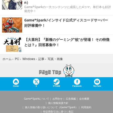
n）
Game*Sparkの一大コンテンツに成長した4コマ。単行本も好評
発売中！
Game*Spark/インサイド公式ディスコードサーバー
好評稼働中！
【大喜利】『新種のゲーミング“蚊”が登場！ その特徴
とは？』回答募集中！
写真・画像
ホーム
›
PC
›
Windows
›
記事
›
Home
X
STEAM
Facebook
YouTube
Game*Sparkについて
お問合せ
広告掲載
会社概要
個人情報保護方針
個人情報の取り扱いについて（Game*Spark）
利用規約
特定商取引法に基づく表記