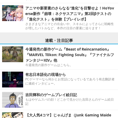
アニマや新要素のさらなる“進化”を目撃せよ！HoYov
erse新作『崩壊：ネクサスアニマ』第2回βテストの
「進化テスト」を体験【プレイレポ】
さまざまなアニマとの出会いや、スキルによってさらに戦略性
が増したバトルなど、本作の注目の要素に迫ります！
連載・注目記事
今週発売の新作ゲーム『Beast of Reincarnation』
『MARVEL Tōkon: Fighting Souls』『ファイナルフ
ァンタジーXIV』他
今週発売の新作ゲームはこちら。
有志日本語化の現場から
PCゲーマーなら何かとお世話になっているであろう有志翻訳者
に連続インタビュー。
吉田輝和のゲームプレイ絵日記
もはやゲムスパの顔！どこかで見かけた吉田さんのゲーム絵日
記
【大人気4コマ】じゃんげま（Junk Gaming Maide