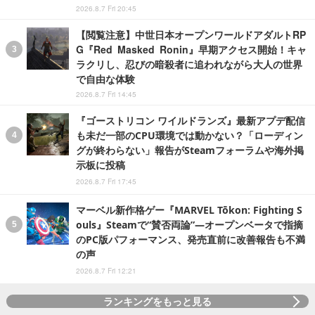
2026.8.7 Fri 20:45
【閲覧注意】中世日本オープンワールドアダルトRP
G『Red Masked Ronin』早期アクセス開始！キャ
ラクリし、忍びの暗殺者に追われながら大人の世界
で自由な体験
2026.8.7 Fri 14:45
『ゴーストリコン ワイルドランズ』最新アプデ配信
も未だ一部のCPU環境では動かない？「ローディン
グが終わらない」報告がSteamフォーラムや海外掲
示板に投稿
2026.8.7 Fri 17:45
マーベル新作格ゲー『MARVEL Tōkon: Fighting S
ouls』Steamで“賛否両論”―オープンベータで指摘
のPC版パフォーマンス、発売直前に改善報告も不満
の声
2026.8.7 Fri 12:21
ランキングをもっと見る