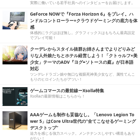
実際に働いている若手社員へのインタビューをお届けします。
GeForce NOWで『Forza Horizon 6』をプレイ。ハ
ンドルコントローラー×クラウドゲーミングの底力を体
感
体感的にラグはほぼ無し。グラフィックスはもちろん最高設定
でプレイ可能！
クーデレからスタイル抜群お姉さんまでよりどりみど
りな人外娘たちとホテル経営しよう！「クトゥルフ×美
少女」テーマのADV『ヨグ=ソトースの庭』が日本語
対応
ツンデレドラゴン娘や無口な複眼死神美少女など、属性てんこ
もりのヒロインたちがアツい！
ゲームコマースの最前線ーXsolla特集
Xsollaの最新情報はこちらから！
AAAゲームも制作も妥協なし。「Lenovo Legion To
wer 5」はCore Ultra世代の“全てこなせるゲーミング
デスクトップ”
迫力を感じる強力スペック。メンテナンスしやすい構造もあり
がたい！