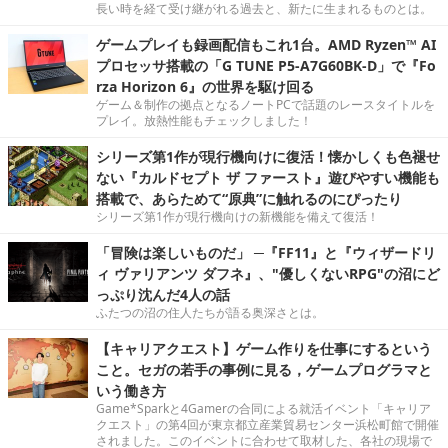
長い時を経て受け継がれる過去と、新たに生まれるものとは。
ゲームプレイも録画配信もこれ1台。AMD Ryzen™ AI
プロセッサ搭載の「G TUNE P5-A7G60BK-D」で『Fo
rza Horizon 6』の世界を駆け回る
ゲーム＆制作の拠点となるノートPCで話題のレースタイトルを
プレイ。放熱性能もチェックしました！
シリーズ第1作が現行機向けに復活！懐かしくも色褪せ
ない『カルドセプト ザ ファースト』遊びやすい機能も
搭載で、あらためて“原典”に触れるのにぴったり
シリーズ第1作が現行機向けの新機能を備えて復活！
「冒険は楽しいものだ」 ─『FF11』と『ウィザードリ
ィ ヴァリアンツ ダフネ』、"優しくないRPG"の沼にど
っぷり沈んだ4人の話
ふたつの沼の住人たちが語る奥深さとは。
【キャリアクエスト】ゲーム作りを仕事にするという
こと。セガの若手の事例に見る，ゲームプログラマと
いう働き方
Game*Sparkと4Gamerの合同による就活イベント「キャリア
クエスト」の第4回が東京都立産業貿易センター浜松町館で開催
されました。このイベントに合わせて取材した、各社の現場で