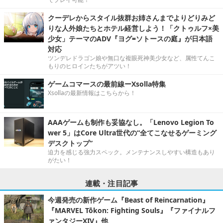
クーデレからスタイル抜群お姉さんまでよりどりみど
りな人外娘たちとホテル経営しよう！「クトゥルフ×美
少女」テーマのADV『ヨグ=ソトースの庭』が日本語
対応
ツンデレドラゴン娘や無口な複眼死神美少女など、属性てんこ
もりのヒロインたちがアツい！
ゲームコマースの最前線ーXsolla特集
Xsollaの最新情報はこちらから！
AAAゲームも制作も妥協なし。「Lenovo Legion To
wer 5」はCore Ultra世代の“全てこなせるゲーミング
デスクトップ”
迫力を感じる強力スペック。メンテナンスしやすい構造もあり
がたい！
連載・注目記事
今週発売の新作ゲーム『Beast of Reincarnation』
『MARVEL Tōkon: Fighting Souls』『ファイナルフ
ァンタジーXIV』他