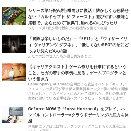
シリーズ第1作が現行機向けに復活！懐かしくも色褪せ
ない『カルドセプト ザ ファースト』遊びやすい機能も
搭載で、あらためて“原典”に触れるのにぴったり
シリーズ第1作が現行機向けの新機能を備えて復活！
「冒険は楽しいものだ」 ─『FF11』と『ウィザードリ
ィ ヴァリアンツ ダフネ』、"優しくないRPG"の沼にど
っぷり沈んだ4人の話
ふたつの沼の住人たちが語る奥深さとは。
【キャリアクエスト】ゲーム作りを仕事にするという
こと。セガの若手の事例に見る，ゲームプログラマと
いう働き方
Game*Sparkと4Gamerの合同による就活イベント「キャリア
クエスト」の第4回が東京都立産業貿易センター浜松町館で開催
されました。このイベントに合わせて取材した、各社の現場で
実際に働いている若手社員へのインタビューをお届けします。
GeForce NOWで『Forza Horizon 6』をプレイ。ハ
ンドルコントローラー×クラウドゲーミングの底力を体
感
体感的にラグはほぼ無し。グラフィックスはもちろん最高設定
でプレイ可能！