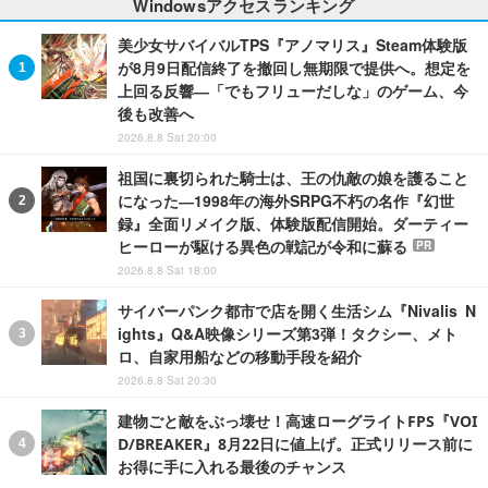
Windowsアクセスランキング
美少女サバイバルTPS『アノマリス』Steam体験版
が8月9日配信終了を撤回し無期限で提供へ。想定を
上回る反響―「でもフリューだしな」のゲーム、今
後も改善へ
2026.8.8 Sat 20:00
祖国に裏切られた騎士は、王の仇敵の娘を護ること
になった―1998年の海外SRPG不朽の名作『幻世
録』全面リメイク版、体験版配信開始。ダーティー
ヒーローが駆ける異色の戦記が令和に蘇る
PR
2026.8.8 Sat 18:00
サイバーパンク都市で店を開く生活シム『Nivalis N
ights』Q&A映像シリーズ第3弾！タクシー、メト
ロ、自家用船などの移動手段を紹介
2026.8.8 Sat 20:30
建物ごと敵をぶっ壊せ！高速ローグライトFPS『VOI
D/BREAKER』8月22日に値上げ。正式リリース前に
お得に手に入れる最後のチャンス