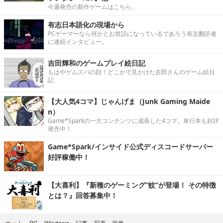
今週発売の新作ゲームはこちら。
有志日本語化の現場から
PCゲーマーなら何かとお世話になっているであろう有志翻訳者
に連続インタビュー。
吉田輝和のゲームプレイ絵日記
もはやゲムスパの顔！どこかで見かけた吉田さんのゲーム絵日
記
【大人気4コマ】じゃんげま（Junk Gaming Maide
n）
Game*Sparkの一大コンテンツに成長した4コマ。単行本も好評
発売中！
Game*Spark/インサイド公式ディスコードサーバー
好評稼働中！
【大喜利】『新種のゲーミング“蚊”が登場！ その特徴
とは？』回答募集中！