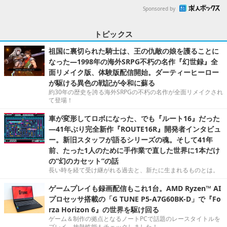
Sponsored by
トピックス
祖国に裏切られた騎士は、王の仇敵の娘を護ることに
なった―1998年の海外SRPG不朽の名作『幻世録』全
面リメイク版、体験版配信開始。ダーティーヒーロー
が駆ける異色の戦記が令和に蘇る
約30年の歴史を誇る海外SRPGの不朽の名作が全面リメイクされ
て登場！
車が変形してロボになった、でも『ルート16』だった
―41年ぶり完全新作『ROUTE16R』開発者インタビュ
ー。新旧スタッフが語るシリーズの魂。そして41年
前、たった1人のために手作業で直した世界に1本だけ
の“幻のカセット”の話
長い時を経て受け継がれる過去と、新たに生まれるものとは。
ゲームプレイも録画配信もこれ1台。AMD Ryzen™ AI
プロセッサ搭載の「G TUNE P5-A7G60BK-D」で『Fo
rza Horizon 6』の世界を駆け回る
ゲーム＆制作の拠点となるノートPCで話題のレースタイトルを
プレイ。放熱性能もチェックしました！