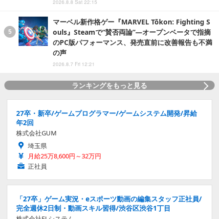
2026.8.8 Sat 22:15
マーベル新作格ゲー『MARVEL Tōkon: Fighting S
ouls』Steamで“賛否両論”―オープンベータで指摘
のPC版パフォーマンス、発売直前に改善報告も不満
の声
2026.8.7 Fri 12:21
ランキングをもっと見る
27卒・新卒/ゲームプログラマー/ゲームシステム開発/昇給
年2回
株式会社GUM
埼玉県
月給25万8,600円～32万円
正社員
「27卒」ゲーム実況・eスポーツ動画の編集スタッフ正社員/
完全週休2日制・動画スキル習得/渋谷区渋谷1丁目
株式会社ELシステム