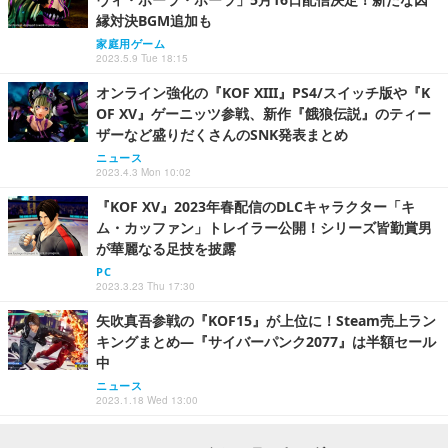
縁対決BGM追加も
家庭用ゲーム
2023.5.9 Tue 18:15
オンライン強化の『KOF XIII』PS4/スイッチ版や『K
OF XV』ゲーニッツ参戦、新作『餓狼伝説』のティー
ザーなど盛りだくさんのSNK発表まとめ
ニュース
2023.4.3 Mon 10:02
『KOF XV』2023年春配信のDLCキャラクター「キ
ム・カッファン」トレイラー公開！シリーズ皆勤賞男
が華麗なる足技を披露
PC
2023.3.23 Thu 17:30
矢吹真吾参戦の『KOF15』が上位に！Steam売上ラン
キングまとめ―『サイバーパンク2077』は半額セール
中
ニュース
2023.1.18 Wed 13:00