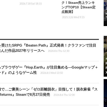
ク！Steam売上ランキ
2026.7.18 Sat 18:15
ングTOP10【Steam定
点観測】
2025.3.26 Wed 9:15
受けたSRPG『Beaten Path』正式発表！クラファンで注目
んだ作品2027年リリースへ
2026.8.6 Thu 12:30
ラウザゲー『Hop.Earth』が注目集める―Googleマップ＋
ード』のようなゲーム性
2026.8.5 Wed 13:50
離で…ご褒美シーン「ゼロ距離脱衣」目指して！脱衣麻雀『ス
eturns』Steamで8月27日発売
2026.8.6 Thu 12:00