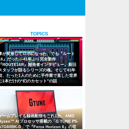
TOPICS
車が変形してロボになった、でも『ルート
16』だった―41年ぶり完全新作
『ROUTE16R』開発者インタビュー。新旧
スタッフが語るシリーズの魂。そして41年
前、たった1人のために手作業で直した世界
に1本だけの“幻のカセット”の話
ゲームプレイも録画配信もこれ1台。AMD
Ryzen™ AIプロセッサ搭載の「G TUNE P5-
A7G60BK-D」で『Forza Horizon 6』の世