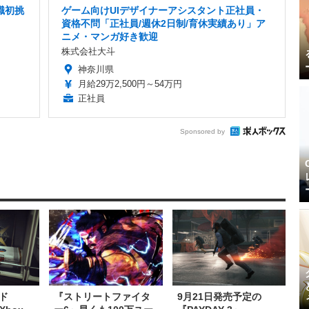
職初挑
ゲーム向けUIデザイナーアシスタント正社員・
資格不問「正社員/週休2日制/育休実績あり」ア
ニメ・マンガ好き歓迎
株式会社大斗
神奈川県
月給29万2,500円～54万円
正社員
Sponsored by
ド
『ストリートファイタ
9月21日発売予定の