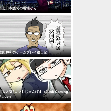
有志日本語化の現場から
吉田輝和のゲームプレイ絵日記
【大人気4コマ】じゃんげま（Junk Gaming
Maiden）