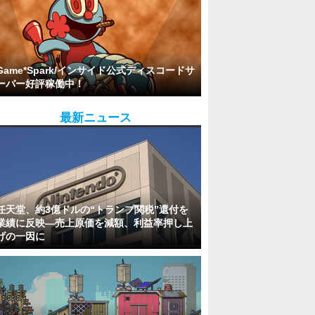
Game*Spark/インサイド公式ディスコードサ
ーバー好評稼働中！
最新ニュース
任天堂、約3億ドルの“トランプ関税”還付を
業績に反映―売上原価を減額、利益率押し上
げの一因に