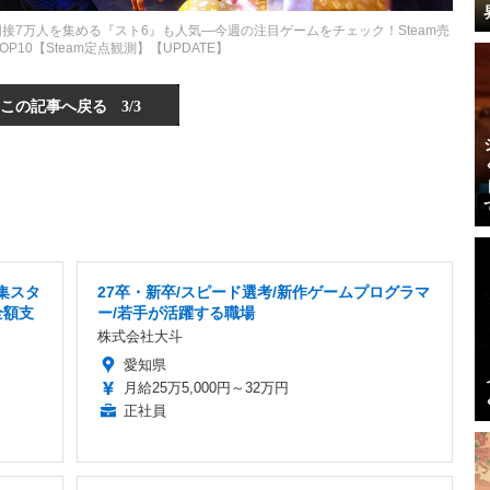
に！同接7万人を集める『スト6』も人気―今週の注目ゲームをチェック！Steam売
P10【Steam定点観測】【UPDATE】
この記事へ戻る
3/3
集スタ
27卒・新卒/スピード選考/新作ゲームプログラマ
全額支
ー/若手が活躍する職場
株式会社大斗
愛知県
月給25万5,000円～32万円
正社員