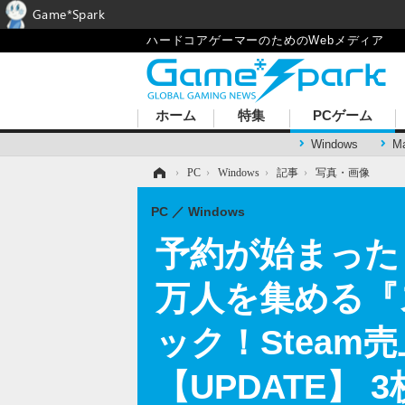
Game*Spark
ハードコアゲーマーのためのWebメディア
ホーム
特集
PCゲーム
Windows
M
ホーム
›
PC
›
Windows
›
記事
›
写真・画像
PC
Windows
予約が始まった『
万人を集める『
ック！Steam
【UPDATE】