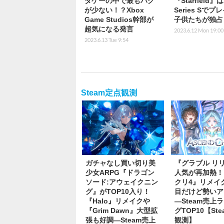
ダゲーの中で最もバグ
『Starfield』は
が少ない！？Xbox
Series Sでプ
Game Studios幹部が
子供たちが独占
超気になる発言
2023.6.12 Mon 19:00
2023.6.13 Tue 9:54
Steam定点観測
ガチャなし買い切り美
『グラブル リ
少女ARPG『ドラゴン
人気が再加熱！
ソード:アウェイクニン
クリ4』リメイ
グ』がTOP10入り！
目だけど勢いア
『Halo』リメイクや
―Steam売上
『Grim Dawn』大型拡
グTOP10【St
張も好調―Steam売上
観測】