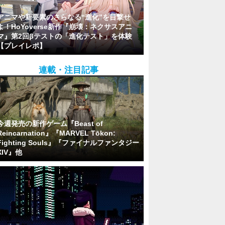
アニマや新要素のさらなる“進化”を目撃せ
よ！HoYoverse新作『崩壊：ネクサスアニ
マ』第2回βテストの「進化テスト」を体験
【プレイレポ】
連載・注目記事
今週発売の新作ゲーム『Beast of
Reincarnation』『MARVEL Tōkon:
Fighting Souls』『ファイナルファンタジー
XIV』他