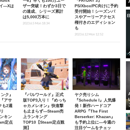
Xbox
ー6』早くも100万ユー
『PAYDAY 3』
レイ―Xは
ザー突破！わずか3日で
PS/Xbox/PC向けに予約
の達成、シリーズ累計
受付開始！シーズンパ
は5,000万本に
スやアーリーアクセス
権付きのエディション
2023.6.5 Mon 18:34
も
2023.6.12 Mon 12:52
リンク』
『パルワールド』正式
ヤク売りシム
『アサ
版TOP3入り！『めっち
『Schedule I』人気爆
クも2週
ゃカメレオン』快進撃
発！新作ハードコア
リ
も止まらず―Steam売
ARPG『The First
ランキン
上ランキング
Berserker: Khazan』
eam定点
TOP10【Steam定点観
も予約上位に―今週の
測】
注目ゲームをチェッ