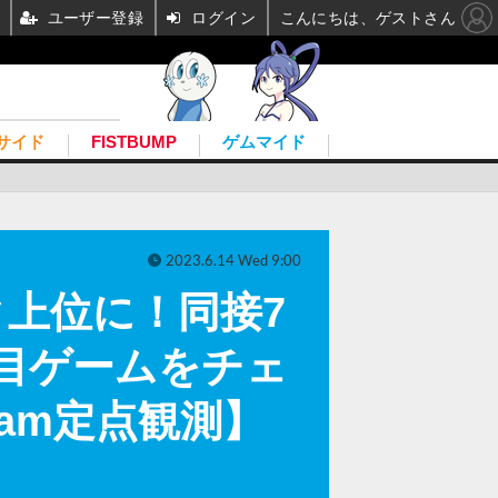
ユーザー登録
ログイン
こんにちは、ゲストさん
サイド
FISTBUMP
ゲムマイド
2023.6.14 Wed 9:00
ンク上位に！同接7
目ゲームをチェ
eam定点観測】