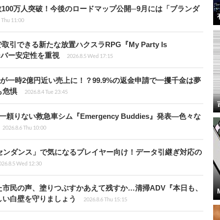
レイヤー数100万人突破！今後のロードマップ公開─9月には「ブランダ
 Thu 11:00
引できる新たな放置ハクスラRPG『My Party Is
サーバー安定性を重視
2026.8.5 Wed 17:15
ムが一時2億円近い売上に！？99.9%の返金申請で一攫千金は夢
も危惧
2026.8.4 Tue 23:45
りない救急車シム『Emergency Buddies』発表―色々な
2026.8.6 Thu 10:00
センダンス」で気になるプレイヤー向け！データ引継ぎ対応の
026.8.5 Wed 12:30
た市民の声、塗りつぶすかあえて残すか…清掃ADV『本日も、
しい白壁を守りましょう
2026.8.6 Thu 15:15