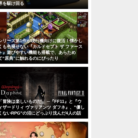
界を駆け回る
シリーズ第1作が現行機向けに復活！懐かし
くも色褪せない『カルドセプト ザ ファース
ト』遊びやすい機能も搭載で、あらため
て“原典”に触れるのにぴったり
「冒険は楽しいものだ」 ─『FF11』と『ウ
ィザードリィ ヴァリアンツ ダフネ』、"優し
くないRPG"の沼にどっぷり沈んだ4人の話