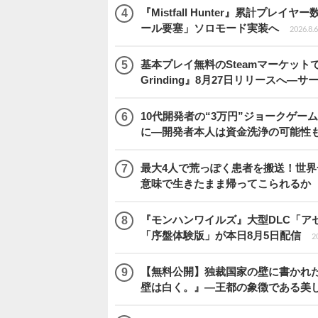
『Mistfall Hunter』累計プ
ール要塞」ソロモード実装へ
2026.8.6
基本プレイ無料のSteamマーケットで取
Grinding』8月27日リリースへ―
10代開発者の“3万円”ジョークゲー
に―開発者本人は資金洗浄の可能性
最大4人で荒っぽく患者を搬送！世界一頼
意味で生きたまま帰ってこられるか
『モンハンワイルズ』大型DLC「ア
「序盤体験版」が本日8月5日配信
2
【無料公開】独裁国家の壁に書かれ
壁は白く。』―王都の象徴である美