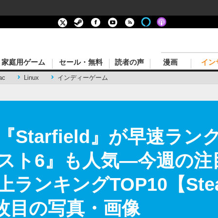
家庭用ゲーム
セール・無料
読者の声
漫画
イン
ac
Linux
インディーゲーム
Starfield』が早速ラ
スト6』も人気―今週の注
売上ランキングTOP10【St
 3枚目の写真・画像