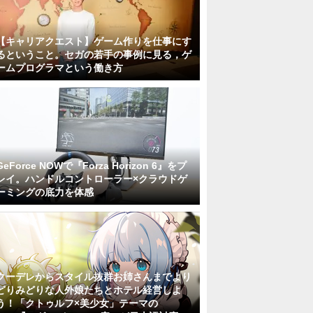
【キャリアクエスト】ゲーム作りを仕事にす
るということ。セガの若手の事例に見る，ゲ
ームプログラマという働き方
GeForce NOWで『Forza Horizon 6』をプ
レイ。ハンドルコントローラー×クラウドゲ
ーミングの底力を体感
クーデレからスタイル抜群お姉さんまでより
どりみどりな人外娘たちとホテル経営しよ
う！「クトゥルフ×美少女」テーマの