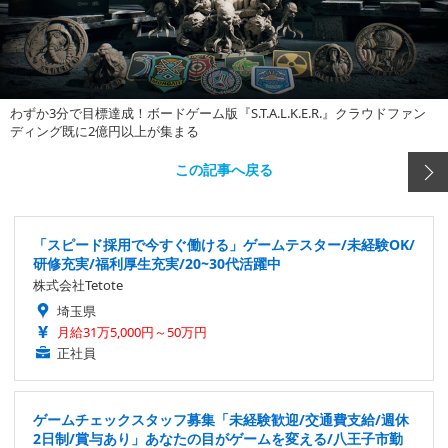
わずか3分で目標達成！ボードゲーム版『S.T.A.L.K.E.R.』クラウドファン
ディング既に2億円以上が集まる
この記事へ戻る
「スピード採用で今すぐ働ける」ゲームテスター/未経験OK/
研修充実/福利厚生充実/20~30代活躍中
株式会社Tetote
埼玉県
月給31万5,000円～50万円
正社員
ゲームチェックスタッフ募集「未経験歓迎/交通費支給/週休
2日制/賞与あり」あなたの目がゲームを変える/八王子市勤