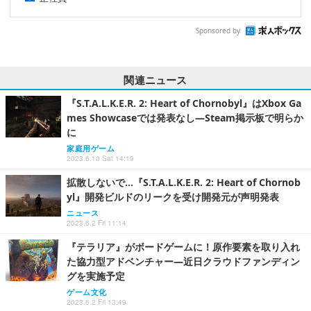
Sponsored by
関連ニュース
『S.T.A.L.K.E.R. 2: Heart of Chornobyl』はXbox Ga
mes Showcaseでは発表なし―Steam掲示板で明らか
に
家庭用ゲーム
2023.6.10 Sat 14:19
拡散しないで…『S.T.A.L.K.E.R. 2: Heart of Chornob
yl』開発ビルドのリークを受け開発元が声明発表
ニュース
2023.6.2 Fri 11:14
『テラリア』がボードゲームに！原作要素を取り入れ
た協力型アドベンチャー―近日クラウドファンディン
グを実施予定
ゲーム文化
2023.6.2 Fri 13:49