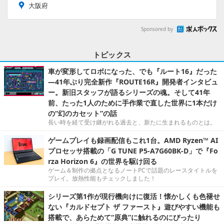
大阪府
Sponsored by
トピックス
車が変形してロボになった、でも『ルート16』だった
―41年ぶり完全新作『ROUTE16R』開発者インタビュ
ー。新旧スタッフが語るシリーズの魂。そして41年
前、たった1人のために手作業で直した世界に1本だけ
の“幻のカセット”の話
長い時を経て受け継がれる過去と、新たに生まれるものとは。
ゲームプレイも録画配信もこれ1台。AMD Ryzen™ AI
プロセッサ搭載の「G TUNE P5-A7G60BK-D」で『Fo
rza Horizon 6』の世界を駆け回る
ゲーム＆制作の拠点となるノートPCで話題のレースタイトルを
プレイ。放熱性能もチェックしました！
シリーズ第1作が現行機向けに復活！懐かしくも色褪せ
ない『カルドセプト ザ ファースト』遊びやすい機能も
搭載で、あらためて“原典”に触れるのにぴったり