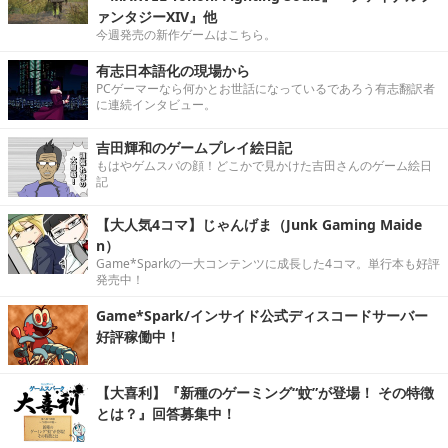
ァンタジーXIV』他
今週発売の新作ゲームはこちら。
有志日本語化の現場から
PCゲーマーなら何かとお世話になっているであろう有志翻訳者
に連続インタビュー。
吉田輝和のゲームプレイ絵日記
もはやゲムスパの顔！どこかで見かけた吉田さんのゲーム絵日
記
【大人気4コマ】じゃんげま（Junk Gaming Maide
n）
Game*Sparkの一大コンテンツに成長した4コマ。単行本も好評
発売中！
Game*Spark/インサイド公式ディスコードサーバー
好評稼働中！
【大喜利】『新種のゲーミング“蚊”が登場！ その特徴
とは？』回答募集中！