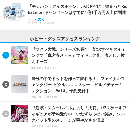
『モンハン：アイスボーン』がボドゲに！始まったKic
kstarterキャンペーンはすでに1億1千万円以上に到達
ゲーム文化
2023.5.19 Fri 16:05
ホビー・グッズアクセスランキング
『サクラ大戦』シリーズ30周年！記念すべきタイミ
ングで「真宮寺さくら」フィギュア化、凛とした抜
刀ポーズ
2026.8.8 Sat 8:15
自分の手でドットを作って飾れる！「ファイナルフ
ァンタジー ピクセルリマスター ビルドチャームコ
レクション Vol.3」予約受付中
2026.8.8 Sat 11:30
『崩壊：スターレイル』より「火花」1/7スケールフ
ィギュアが予約受付中！いたずらっぽい笑み、シル
クハット型のステージが華やかさを演出
2026.8.8 Sat 13:00