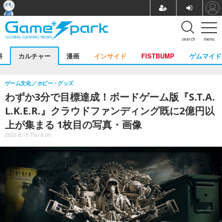
search
menu
料
カルチャー
漫画
インサイド
FISTBUMP
ゲムマイド
ゲーム文化
ホビー・グッズ
わずか3分で目標達成！ボードゲーム版『S.T.A.
L.K.E.R.』クラウドファンディング既に2億円以
上が集まる 1枚目の写真・画像
2023.6.15 Thu 8:00