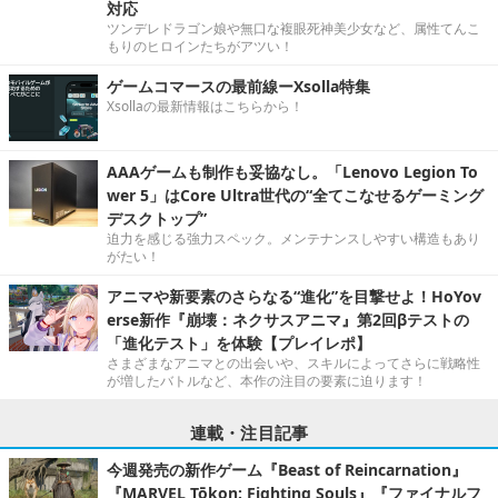
対応
ツンデレドラゴン娘や無口な複眼死神美少女など、属性てんこ
もりのヒロインたちがアツい！
ゲームコマースの最前線ーXsolla特集
Xsollaの最新情報はこちらから！
AAAゲームも制作も妥協なし。「Lenovo Legion To
wer 5」はCore Ultra世代の“全てこなせるゲーミング
デスクトップ”
迫力を感じる強力スペック。メンテナンスしやすい構造もあり
がたい！
アニマや新要素のさらなる“進化”を目撃せよ！HoYov
erse新作『崩壊：ネクサスアニマ』第2回βテストの
「進化テスト」を体験【プレイレポ】
さまざまなアニマとの出会いや、スキルによってさらに戦略性
が増したバトルなど、本作の注目の要素に迫ります！
連載・注目記事
今週発売の新作ゲーム『Beast of Reincarnation』
『MARVEL Tōkon: Fighting Souls』『ファイナルフ