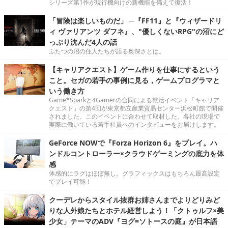
シリーズ第1作が現行機向けの新機能を備えて復活！
「冒険は楽しいものだ」 ─『FF11』と『ウィザードリ
ィ ヴァリアンツ ダフネ』、"優しくないRPG"の沼にど
っぷり沈んだ4人の話
ふたつの沼の住人たちが語る奥深さとは。
【キャリアクエスト】ゲーム作りを仕事にするという
こと。セガの若手の事例に見る，ゲームプログラマと
いう働き方
Game*Sparkと4Gamerの合同による就活イベント「キャリア
クエスト」の第4回が東京都立産業貿易センター浜松町館で開催
されました。このイベントに合わせて取材した、各社の現場で
実際に働いている若手社員へのインタビューをお届けします。
GeForce NOWで『Forza Horizon 6』をプレイ。ハ
ンドルコントローラー×クラウドゲーミングの底力を体
感
体感的にラグはほぼ無し。グラフィックスはもちろん最高設定
でプレイ可能！
クーデレからスタイル抜群お姉さんまでよりどりみど
りな人外娘たちとホテル経営しよう！「クトゥルフ×美
少女」テーマのADV『ヨグ=ソトースの庭』が日本語