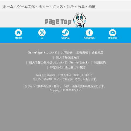
写真・画像
ホーム
›
ゲーム文化
›
ホビー・グッズ
›
記事
›
Home
X
STEAM
Facebook
YouTube
Game*Sparkについて
お問合せ
広告掲載
会社概要
個人情報保護方針
個人情報の取り扱いについて（Game*Spark）
利用規約
特定商取引法に基づく表記
紹介した商品/サービスを購入、契約した場合に、
売上の一部が弊社サイトに還元されることがあります。
当サイトに掲載の記事・見出し・写真・画像の無断転載を禁じます。
Copyright © 2026 IID, Inc.