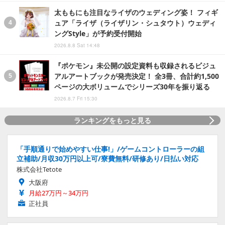
太ももにも注目なライザのウェディング姿！ フィギ
ュア「ライザ（ライザリン・シュタウト）ウェディ
ングStyle」が予約受付開始
2026.8.8 Sat 14:48
『ポケモン』未公開の設定資料も収録されるビジュ
アルアートブックが発売決定！ 全3冊、合計約1,500
ページの大ボリュームでシリーズ30年を振り返る
2026.8.7 Fri 15:30
ランキングをもっと見る
「手順通りで始めやすい仕事!」/ゲームコントローラーの組
立補助/月収30万円以上可/寮費無料/研修あり/日払い対応
株式会社Tetote
大阪府
月給27万円～34万円
正社員