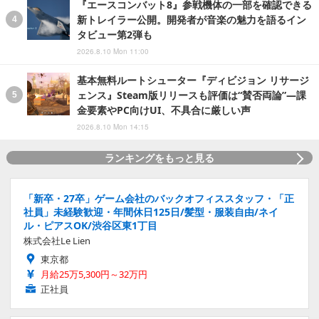
『エースコンバット8』参戦機体の一部を確認できる
新トレイラー公開。開発者が音楽の魅力を語るイン
タビュー第2弾も
2026.8.10 Mon 11:00
基本無料ルートシューター『ディビジョン リサージ
ェンス』Steam版リリースも評価は“賛否両論”―課
金要素やPC向けUI、不具合に厳しい声
2026.8.10 Mon 14:15
ランキングをもっと見る
「新卒・27卒」ゲーム会社のバックオフィススタッフ・「正
社員」未経験歓迎・年間休日125日/髪型・服装自由/ネイ
ル・ピアスOK/渋谷区東1丁目
株式会社Le Lien
東京都
月給25万5,300円～32万円
正社員