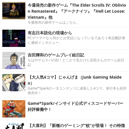
今週発売の新作ゲーム『The Elder Scrolls IV: Oblivio
n Remastered』『アークナイツ』『Hell Let Loose:
Vietnam』他
今週発売の新作ゲームはこちら。
有志日本語化の現場から
PCゲーマーなら何かとお世話になっているであろう有志翻訳者
に連続インタビュー。
吉田輝和のゲームプレイ絵日記
もはやゲムスパの顔！どこかで見かけた吉田さんのゲーム絵日
記
【大人気4コマ】じゃんげま（Junk Gaming Maide
n）
Game*Sparkの一大コンテンツに成長した4コマ。単行本も好評
発売中！
Game*Spark/インサイド公式ディスコードサーバー
好評稼働中！
【大喜利】『新種のゲーミング“蚊”が登場！ その特徴