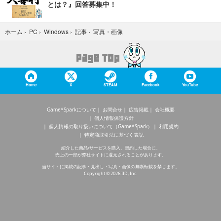
とは？』回答募集中！
写真・画像
ホーム
›
PC
›
Windows
›
記事
›
Home
X
STEAM
Facebook
YouTube
Game*Sparkについて
お問合せ
広告掲載
会社概要
個人情報保護方針
個人情報の取り扱いについて（Game*Spark）
利用規約
特定商取引法に基づく表記
紹介した商品/サービスを購入、契約した場合に、
売上の一部が弊社サイトに還元されることがあります。
当サイトに掲載の記事・見出し・写真・画像の無断転載を禁じます。
Copyright © 2026 IID, Inc.