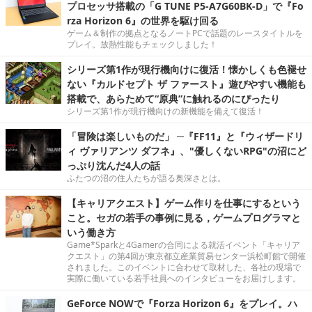
プロセッサ搭載の「G TUNE P5-A7G60BK-D」で『Fo
rza Horizon 6』の世界を駆け回る
ゲーム＆制作の拠点となるノートPCで話題のレースタイトルを
プレイ。放熱性能もチェックしました！
シリーズ第1作が現行機向けに復活！懐かしくも色褪せ
ない『カルドセプト ザ ファースト』遊びやすい機能も
搭載で、あらためて“原典”に触れるのにぴったり
シリーズ第1作が現行機向けの新機能を備えて復活！
「冒険は楽しいものだ」 ─『FF11』と『ウィザードリ
ィ ヴァリアンツ ダフネ』、"優しくないRPG"の沼にど
っぷり沈んだ4人の話
ふたつの沼の住人たちが語る奥深さとは。
【キャリアクエスト】ゲーム作りを仕事にするという
こと。セガの若手の事例に見る，ゲームプログラマと
いう働き方
Game*Sparkと4Gamerの合同による就活イベント「キャリア
クエスト」の第4回が東京都立産業貿易センター浜松町館で開催
されました。このイベントに合わせて取材した、各社の現場で
実際に働いている若手社員へのインタビューをお届けします。
GeForce NOWで『Forza Horizon 6』をプレイ。ハ