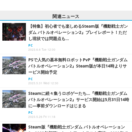
関連ニュース
【特集】初心者でも楽しめるSteam版『機動戦士ガン
ダム バトルオペレーション2』プレイレポート！ただ
し現状では問題点も…
PC
2023.6.6 Tue 12:00
PSで人気の基本無料ロボットPvP『機動戦士ガンダム
バトルオペレーション2』Steam版が本日14時よりサ
ービス開始予定
PC
2023.5.31 Wed 12:30
Steamに続々集うロボゲーたち…『機動戦士ガンダム
バトルオペレーション2』サービス開始は5月31日14時
に―事前ダウンロードはじまる
PC
2023.5.26 Fri 11:18
Steam版『機動戦士ガンダム バトルオペレーション