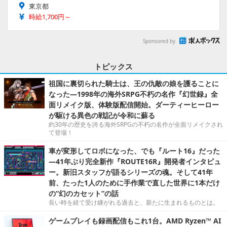
東京都
時給1,700円～
Sponsored by
トピックス
祖国に裏切られた騎士は、王の仇敵の娘を護ることに
なった―1998年の海外SRPG不朽の名作『幻世録』全
面リメイク版、体験版配信開始。ダーティーヒーロー
が駆ける異色の戦記が令和に蘇る
約30年の歴史を誇る海外SRPGの不朽の名作が全面リメイクされ
て登場！
車が変形してロボになった、でも『ルート16』だった
―41年ぶり完全新作『ROUTE16R』開発者インタビュ
ー。新旧スタッフが語るシリーズの魂。そして41年
前、たった1人のために手作業で直した世界に1本だけ
の“幻のカセット”の話
長い時を経て受け継がれる過去と、新たに生まれるものとは。
ゲームプレイも録画配信もこれ1台。AMD Ryzen™ AI