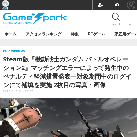
search
menu
ホーム
アクセスランキング
特集
PCゲーム
家庭用ゲー
PC
Windows
Steam版『機動戦士ガンダム バトルオペレー
ション2』マッチングエラーによって発生中の
ペナルティ軽減措置発表―対象期間中のログイ
ンにて補填を実施 2枚目の写真・画像
2023.6.15 Thu 22:57