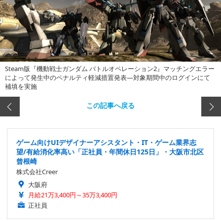
Steam版『機動戦士ガンダム バトルオペレーション2』マッチングエラー
によって発生中のペナルティ軽減措置発表―対象期間中のログインにて
補填を実施
この記事へ戻る
ゲーム向けUIデザイナーアシスタント・IT・ゲーム業界志
望/有給消化率高い「正社員・年間休日125日」・大阪市北区
曾根崎
株式会社Creer
大阪府
月給21万3,400円～35万3,400円
正社員