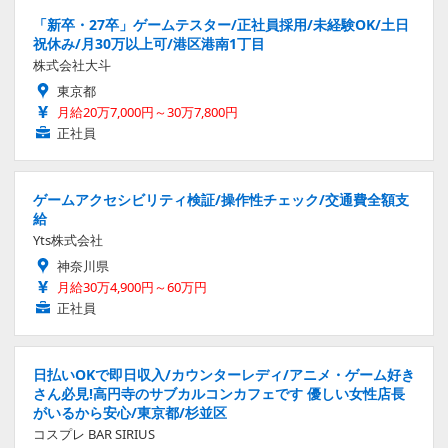
「新卒・27卒」ゲームテスター/正社員採用/未経験OK/土日
祝休み/月30万以上可/港区港南1丁目
株式会社大斗
東京都
月給20万7,000円～30万7,800円
正社員
ゲームアクセシビリティ検証/操作性チェック/交通費全額支
給
Yts株式会社
神奈川県
月給30万4,900円～60万円
正社員
日払いOKで即日収入/カウンターレディ/アニメ・ゲーム好き
さん必見!高円寺のサブカルコンカフェです 優しい女性店長
がいるから安心/東京都/杉並区
コスプレ BAR SIRIUS