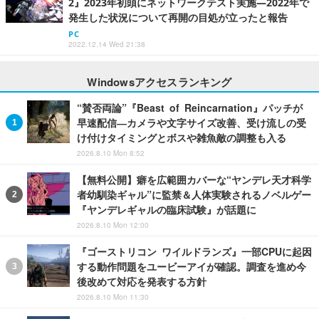
2』2023年初頭にネットワークテスト実施―2022年で
発生した状況について再開の目処が立ったと報告
PC
2022.12.14 Wed 21:38
Windowsアクセスランキング
“賛否両論”『Beast of Reincarnation』パッチが
早速配信―カメラや文字サイズ改善、受け流しの受
け付けタイミングとボスや雑魚敵の調整も入る
2026.8.10 Mon 8:52
【無料公開】癖を広範囲カバーな“ヤンデレ天才科学
者幼馴染ギャル”に監禁＆人体実験されるノベルゲー
『ヤンデレギャルの臨床試験』が話題に
2026.8.10 Mon 12:00
『ゴーストリコン ワイルドランズ』一部CPUに起因
する動作問題をユービーアイが確認。調査を進め今
後改めて対応を発表する方針
2026.8.10 Mon 11:30