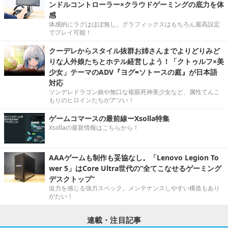
ンドルコントローラー×クラウドゲーミングの底力を体
感
体感的にラグはほぼ無し。グラフィックスはもちろん最高設定
でプレイ可能！
クーデレからスタイル抜群お姉さんまでよりどりみど
りな人外娘たちとホテル経営しよう！「クトゥルフ×美
少女」テーマのADV『ヨグ=ソトースの庭』が日本語
対応
ツンデレドラゴン娘や無口な複眼死神美少女など、属性てんこ
もりのヒロインたちがアツい！
ゲームコマースの最前線ーXsolla特集
Xsollaの最新情報はこちらから！
AAAゲームも制作も妥協なし。「Lenovo Legion To
wer 5」はCore Ultra世代の“全てこなせるゲーミング
デスクトップ”
迫力を感じる強力スペック。メンテナンスしやすい構造もあり
がたい！
連載・注目記事