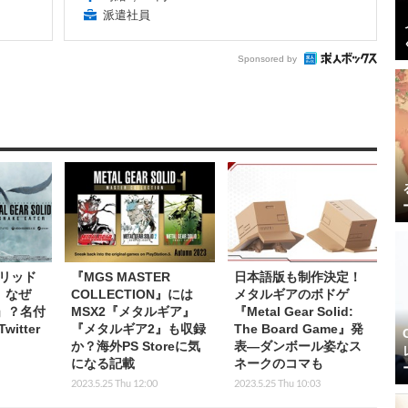
派遣社員
Sponsored by
リッド
『MGS MASTER
日本語版も制作決定！
、なぜ
COLLECTION』には
メタルギアのボドゲ
」？名付
MSX2『メタルギア』
『Metal Gear Solid:
itter
『メタルギア2』も収録
The Board Game』発
か？海外PS Storeに気
表―ダンボール姿なス
になる記載
ネークのコマも
2023.5.25 Thu 12:00
2023.5.25 Thu 10:03