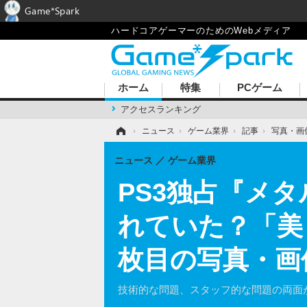
Game*Spark
ハードコアゲーマーのためのWebメディア
ホーム
特集
PCゲーム
アクセスランキング
ホーム
›
ニュース
›
ゲーム業界
›
記事
›
写真・画
ニュース
ゲーム業界
PS3独占『メタ
れていた？「美
枚目の写真・画
技術的な問題、スタッフ的な問題の両面