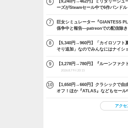
【9,240円→462円】ミリタリー
ーズがSteamセール中で6作バンド
巨女シミュレーター『GIANTESS 
係争中と報告―patreonでの配信
【5,340円→960円】「カイロソフ
そり追加」なのでみんなにはナイシ
【3,278円→780円】『ルーンファ
2026.8.7 Fri 20:15
【1,650円→660円】クラシックで自
オフ！ほか『ATLAS』などもセール
アクセ