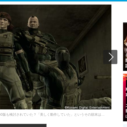
 360版も検討されていた？「美しく動作していた」というその顛末は…