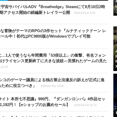
宇宙サバイバルADV『Breathedge』Steamにて8月10日2時
早期アクセス開始の続編新トレイラー公開
2026.8.8 Sat 6:00
円】自由な冒険がテーマのRPGの3作セット『ルナティックドーン レ
ール中！初代はPC9800版がWindowsでプレイ可能
上に…1人で使うなら年間費用「53倍以上」の衝撃、有名フォン
向けライセンス更新終了に大きな波紋―見慣れたゲームの見た
 22:49
キシコのゲーマー議員による独占禁止法違反の訴えが正式に進
るために役立つべき」
2026.8.6 Thu 13:00
サイト 本所七不思議』990円、『ダンガンロンパ』4作品セッ
は1,192円！【eショップのお薦めセール】
2026.8.8 Sat 16:15