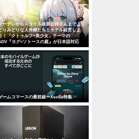
クーデレからスタイル抜群お姉さんまでより
どりみどりな人外娘たちとホテル経営しよ
う！「クトゥルフ×美少女」テーマの
ADV『ヨグ=ソトースの庭』が日本語対応
ゲームコマースの最前線ーXsolla特集