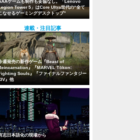
AAAゲームも制作も妥協なし。「Lenovo
Legion Tower 5」はCore Ultra世代の“全て
こなせるゲーミングデスクトップ”
連載・注目記事
今週発売の新作ゲーム『Beast of
Reincarnation』『MARVEL Tōkon:
Fighting Souls』『ファイナルファンタジー
XIV』他
有志日本語化の現場から