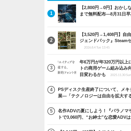
【2,800円→0円】おかしな
まで無料配布―8月31日
【3,520円→1,408
ジェンドパック』Steamセ
2026.8.4 Tue 13:45
年6万円が年320万円以
トの商用ゲーム組み込み
目変わるかも
2025.11.30 Sun
PSディスク生産終了について、メ
展―「テクノロジーは自由を拡大す
名作ADVの夏にしよう！『パラノマ
トで3,060円、“お紳士”な恋愛ADV