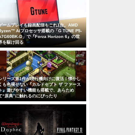
ゲームプレイも録画配信もこれ1台。AMD
Ryzen™ AIプロセッサ搭載の「G TUNE P5-
A7G60BK-D」で『Forza Horizon 6』の世
界を駆け回る
シリーズ第1作が現行機向けに復活！懐かし
くも色褪せない『カルドセプト ザ ファース
ト』遊びやすい機能も搭載で、あらため
て“原典”に触れるのにぴったり