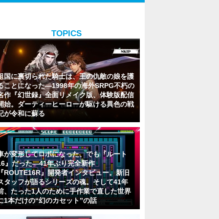
TOPICS
祖国に裏切られた騎士は、王の仇敵の娘を護
ることになった―1998年の海外SRPG不朽の
名作『幻世録』全面リメイク版、体験版配信
開始。ダーティーヒーローが駆ける異色の戦
記が令和に蘇る
車が変形してロボになった、でも『ルート
16』だった―41年ぶり完全新作
『ROUTE16R』開発者インタビュー。新旧
スタッフが語るシリーズの魂。そして41年
前、たった1人のために手作業で直した世界
に1本だけの“幻のカセット”の話