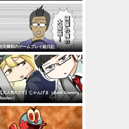
吉田輝和のゲームプレイ絵日記
【大人気4コマ】じゃんげま（Junk Gaming
Maiden）