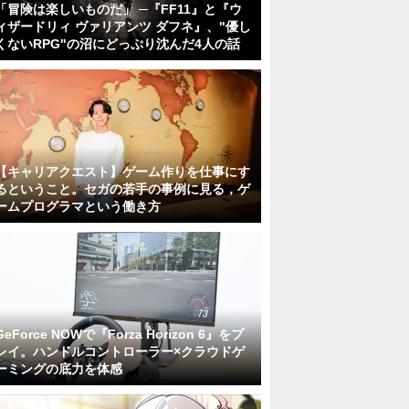
「冒険は楽しいものだ」 ─『FF11』と『ウ
ィザードリィ ヴァリアンツ ダフネ』、"優し
くないRPG"の沼にどっぷり沈んだ4人の話
【キャリアクエスト】ゲーム作りを仕事にす
るということ。セガの若手の事例に見る，ゲ
ームプログラマという働き方
GeForce NOWで『Forza Horizon 6』をプ
レイ。ハンドルコントローラー×クラウドゲ
ーミングの底力を体感