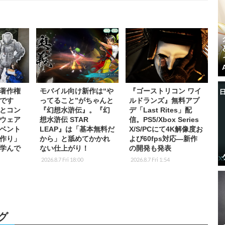
著作権
モバイル向け新作は“や
『ゴーストリコン ワイ
です
ってること”がちゃんと
ルドランズ』無料アプ
とコン
『幻想水滸伝』。『幻
デ「Last Rites」配
ウェア
想水滸伝 STAR
信。PS5/Xbox Series
ベント
LEAP』は「基本無料だ
X/S/PCにて4K解像度お
作り」
から」と舐めてかかれ
よび60fps対応―新作
学んで
ない仕上がり！
の開発も発表
2026.8.7 Fri 18:00
2026.8.7 Fri 1:54
グ