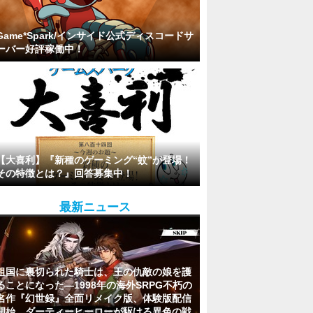
Game*Spark/インサイド公式ディスコードサ
ーバー好評稼働中！
【大喜利】『新種のゲーミング“蚊”が登場！
その特徴とは？』回答募集中！
最新ニュース
祖国に裏切られた騎士は、王の仇敵の娘を護
ることになった―1998年の海外SRPG不朽の
名作『幻世録』全面リメイク版、体験版配信
開始。ダーティーヒーローが駆ける異色の戦