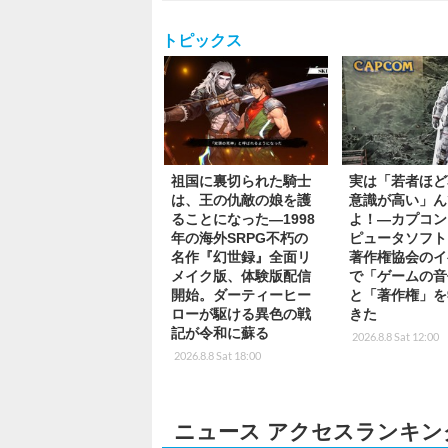
トピックス
祖国に裏切られた騎士
実は「若者ほど
は、王の仇敵の娘を護
意識が高い」ん
ることになった―1998
よ！―カプコン
年の海外SRPG不朽の
ピュータソフト
名作『幻世録』全面リ
著作権協会のイ
メイク版、体験版配信
で「ゲームの音
開始。ダーティーヒー
と「著作権」を
ローが駆ける異色の戦
きた
記が令和に蘇る
2026.8.8 Sat 12:00
2026.8.8 Sat 18:00
ニュース アクセスランキン