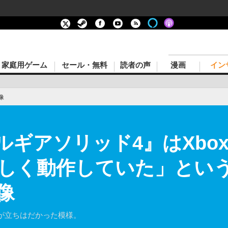
家庭用ゲーム
セール・無料
読者の声
漫画
イン
像
ルギアソリッド4』はXbox
しく動作していた」という
像
が立ちはだかった模様。