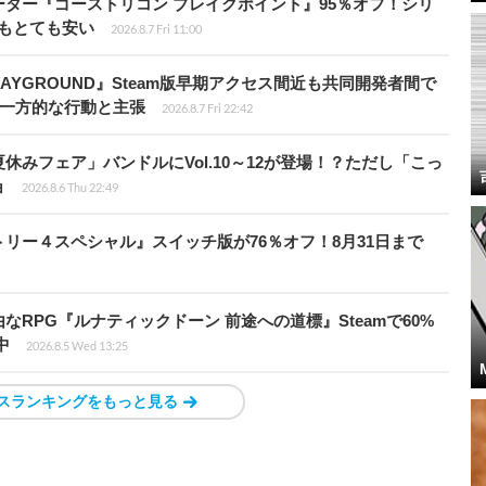
シューター『ゴーストリコン ブレイクポイント』95％オフ！シリ
ルもとても安い
2026.8.7 Fri 11:00
PLAYGROUND』Steam版早期アクセス間近も共同開発者間で
除き一方的な行動と主張
2026.8.7 Fri 22:42
ト夏休みフェア」バンドルにVol.10～12が登場！？ただし「こっ
ョ
2026.8.6 Thu 22:49
クトリー４スペシャル』スイッチ版が76％オフ！8月31日まで
由なRPG『ルナティックドーン 前途への道標』Steamで60%
中
2026.8.5 Wed 13:25
スランキングをもっと見る