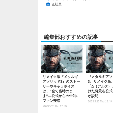
正社員
編集部おすすめの記事
リメイク版『メタルギ
『メタルギアソ
アソリッド3』のストー
3』リメイク版
リーやキャラボイス
「Δ（デルタ）
は、“全て当時のま
けた背景を公式Tw
ま”―公式からの告知に
が説明
ファン安堵
2023.5.25 Thu 13:49
2023.5.25 Thu 17:50