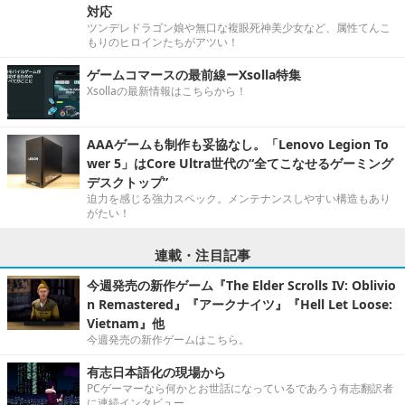
対応
ツンデレドラゴン娘や無口な複眼死神美少女など、属性てんこ
もりのヒロインたちがアツい！
ゲームコマースの最前線ーXsolla特集
Xsollaの最新情報はこちらから！
AAAゲームも制作も妥協なし。「Lenovo Legion To
wer 5」はCore Ultra世代の“全てこなせるゲーミング
デスクトップ”
迫力を感じる強力スペック。メンテナンスしやすい構造もあり
がたい！
連載・注目記事
今週発売の新作ゲーム『The Elder Scrolls IV: Oblivio
n Remastered』『アークナイツ』『Hell Let Loose:
Vietnam』他
今週発売の新作ゲームはこちら。
有志日本語化の現場から
PCゲーマーなら何かとお世話になっているであろう有志翻訳者
に連続インタビュー。