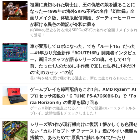
祖国に裏切られた騎士は、王の仇敵の娘を護ることに
なった―1998年の海外SRPG不朽の名作『幻世録』全
面リメイク版、体験版配信開始。ダーティーヒーロー
が駆ける異色の戦記が令和に蘇る
約30年の歴史を誇る海外SRPGの不朽の名作が全面リメイクされ
て登場！
車が変形してロボになった、でも『ルート16』だった
―41年ぶり完全新作『ROUTE16R』開発者インタビュ
ー。新旧スタッフが語るシリーズの魂。そして41年
前、たった1人のために手作業で直した世界に1本だけ
の“幻のカセット”の話
長い時を経て受け継がれる過去と、新たに生まれるものとは。
ゲームプレイも録画配信もこれ1台。AMD Ryzen™ AI
プロセッサ搭載の「G TUNE P5-A7G60BK-D」で『Fo
rza Horizon 6』の世界を駆け回る
ゲーム＆制作の拠点となるノートPCで話題のレースタイトルを
プレイ。放熱性能もチェックしました！
シリーズ第1作が現行機向けに復活！懐かしくも色褪せ
ない『カルドセプト ザ ファースト』遊びやすい機能も
搭載で、あらためて“原典”に触れるのにぴったり