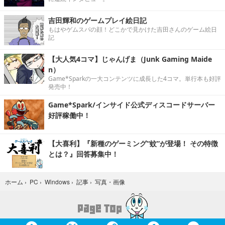
吉田輝和のゲームプレイ絵日記
もはやゲムスパの顔！どこかで見かけた吉田さんのゲーム絵日
記
【大人気4コマ】じゃんげま（Junk Gaming Maide
n）
Game*Sparkの一大コンテンツに成長した4コマ。単行本も好評
発売中！
Game*Spark/インサイド公式ディスコードサーバー
好評稼働中！
【大喜利】『新種のゲーミング“蚊”が登場！ その特徴
とは？』回答募集中！
写真・画像
ホーム
›
PC
›
Windows
›
記事
›