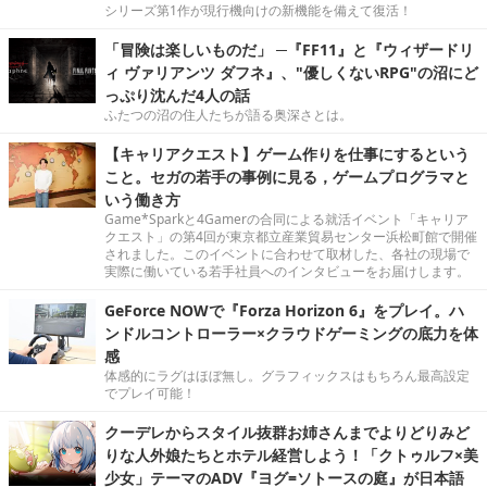
シリーズ第1作が現行機向けの新機能を備えて復活！
「冒険は楽しいものだ」 ─『FF11』と『ウィザードリ
ィ ヴァリアンツ ダフネ』、"優しくないRPG"の沼にど
っぷり沈んだ4人の話
ふたつの沼の住人たちが語る奥深さとは。
【キャリアクエスト】ゲーム作りを仕事にするという
こと。セガの若手の事例に見る，ゲームプログラマと
いう働き方
Game*Sparkと4Gamerの合同による就活イベント「キャリア
クエスト」の第4回が東京都立産業貿易センター浜松町館で開催
されました。このイベントに合わせて取材した、各社の現場で
実際に働いている若手社員へのインタビューをお届けします。
GeForce NOWで『Forza Horizon 6』をプレイ。ハ
ンドルコントローラー×クラウドゲーミングの底力を体
感
体感的にラグはほぼ無し。グラフィックスはもちろん最高設定
でプレイ可能！
クーデレからスタイル抜群お姉さんまでよりどりみど
りな人外娘たちとホテル経営しよう！「クトゥルフ×美
少女」テーマのADV『ヨグ=ソトースの庭』が日本語