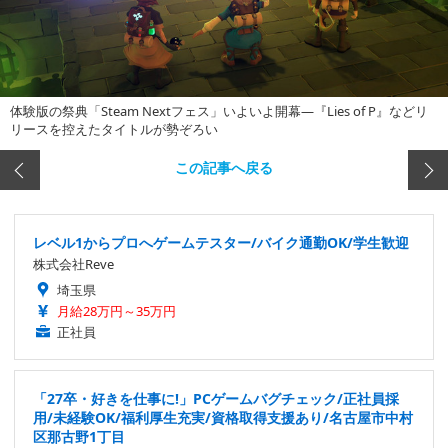
体験版の祭典「Steam Nextフェス」いよいよ開幕―『Lies of P』などリ
リースを控えたタイトルが勢ぞろい
この記事へ戻る
レベル1からプロへゲームテスター/バイク通勤OK/学生歓迎
株式会社Reve
埼玉県
月給28万円～35万円
正社員
「27卒・好きを仕事に!」PCゲームバグチェック/正社員採
用/未経験OK/福利厚生充実/資格取得支援あり/名古屋市中村
区那古野1丁目