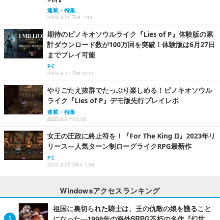
連載・特集
2023.6.20 Tue 7:00
期待のピノキオソウルライク『Lies of P』体験版の累
計ダウンロード数が100万回を突破！体験版は6月27日
までプレイ可能
PC
2023.6.17 Sat 20:00
やりごたえ抜群でたっぷり楽しめる！ピノキオソウル
ライク『Lies of P』デモ版先行プレイレポ
連載・特集
2023.6.9 Fri 6:00
女王の圧政に終止符を！『For The King II』2023年リ
リース―人気ターン制ローグライクRPG最新作
PC
2022.5.25 Wed 1:09
Windowsアクセスランキング
祖国に裏切られた騎士は、王の仇敵の娘を護ること
になった―1998年の海外SRPG不朽の名作『幻世