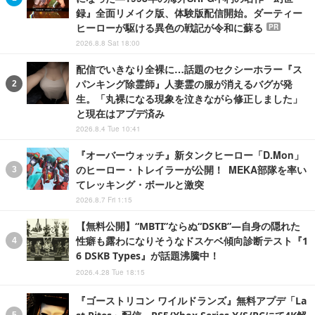
録』全面リメイク版、体験版配信開始。ダーティー
ヒーローが駆ける異色の戦記が令和に蘇る
PR
2026.8.8 Sat 18:00
配信でいきなり全裸に…話題のセクシーホラー『ス
パンキング除霊師』人妻霊の服が消えるバグが発
生。「丸裸になる現象を泣きながら修正しました」
と現在はアプデ済み
2026.8.4 Tue 10:41
『オーバーウォッチ』新タンクヒーロー「D.Mon」
のヒーロー・トレイラーが公開！ MEKA部隊を率い
てレッキング・ボールと激突
2026.8.7 Fri 1:15
【無料公開】“MBTI”ならぬ“DSKB”―自身の隠れた
性癖も露わになりそうなドスケベ傾向診断テスト『1
6 DSKB Types』が話題沸騰中！
2026.4.28 Tue 18:15
『ゴーストリコン ワイルドランズ』無料アプデ「La