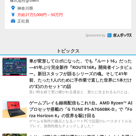
株式会社growm
神奈川県
月給21万5,000円～50万円
正社員
Sponsored by
トピックス
車が変形してロボになった、でも『ルート16』だった
―41年ぶり完全新作『ROUTE16R』開発者インタビュ
ー。新旧スタッフが語るシリーズの魂。そして41年
前、たった1人のために手作業で直した世界に1本だけ
の“幻のカセット”の話
長い時を経て受け継がれる過去と、新たに生まれるものとは。
ゲームプレイも録画配信もこれ1台。AMD Ryzen™ AI
プロセッサ搭載の「G TUNE P5-A7G60BK-D」で『Fo
rza Horizon 6』の世界を駆け回る
ゲーム＆制作の拠点となるノートPCで話題のレースタイトルを
プレイ。放熱性能もチェックしました！