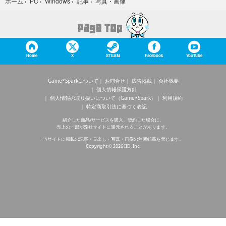
写真・画像
ホーム
›
PC
›
Windows
›
記事
›
Home
X
STEAM
Facebook
YouTube
Game*Sparkについて
お問合せ
広告掲載
会社概要
個人情報保護方針
個人情報の取り扱いについて（Game*Spark）
利用規約
特定商取引法に基づく表記
紹介した商品/サービスを購入、契約した場合に、
売上の一部が弊社サイトに還元されることがあります。
当サイトに掲載の記事・見出し・写真・画像の無断転載を禁じます。
Copyright © 2026 IID, Inc.