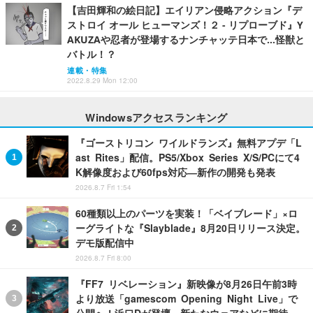
【吉田輝和の絵日記】エイリアン侵略アクション『デ
ストロイ オール ヒューマンズ！２ - リプローブド』Y
AKUZAや忍者が登場するナンチャッテ日本で…怪獣と
バトル！？
連載・特集
2022.8.29 Mon 12:00
Windowsアクセスランキング
『ゴーストリコン ワイルドランズ』無料アプデ「L
ast Rites」配信。PS5/Xbox Series X/S/PCにて4
K解像度および60fps対応―新作の開発も発表
2026.8.7 Fri 1:54
60種類以上のパーツを実装！「ベイブレード」×ロ
ーグライトな『Slayblade』8月20日リリース決定。
デモ版配信中
2026.8.7 Fri 8:00
『FF7 リベレーション』新映像が8月26日午前3時
より放送「gamescom Opening Night Live」で
公開へ！浜口Dが登壇―新たなウェアなどに期待