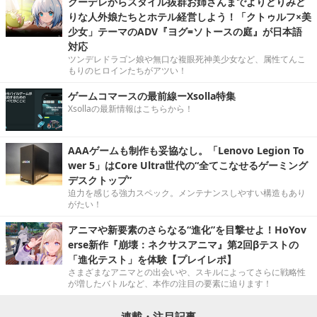
クーデレからスタイル抜群お姉さんまでよりどりみど
りな人外娘たちとホテル経営しよう！「クトゥルフ×美
少女」テーマのADV『ヨグ=ソトースの庭』が日本語
対応
ツンデレドラゴン娘や無口な複眼死神美少女など、属性てんこ
もりのヒロインたちがアツい！
ゲームコマースの最前線ーXsolla特集
Xsollaの最新情報はこちらから！
AAAゲームも制作も妥協なし。「Lenovo Legion To
wer 5」はCore Ultra世代の“全てこなせるゲーミング
デスクトップ”
迫力を感じる強力スペック。メンテナンスしやすい構造もあり
がたい！
アニマや新要素のさらなる“進化”を目撃せよ！HoYov
erse新作『崩壊：ネクサスアニマ』第2回βテストの
「進化テスト」を体験【プレイレポ】
さまざまなアニマとの出会いや、スキルによってさらに戦略性
が増したバトルなど、本作の注目の要素に迫ります！
連載・注目記事