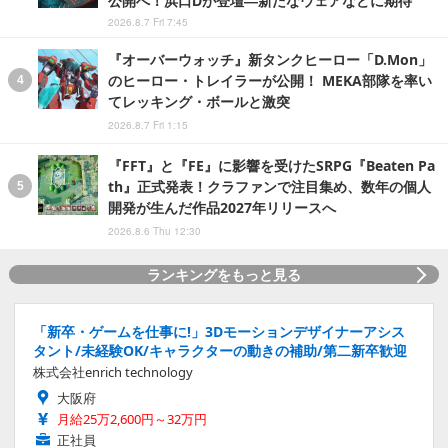
2026.8.7 Fri 7:45
『オーバーウォッチ』新タンクヒーロー「D.Mon」
のヒーロー・トレイラーが公開！ MEKA部隊を率い
てレッキング・ボールと激突
2026.8.7 Fri 1:15
『FFT』と『FE』に影響を受けたSRPG『Beaten Pa
th』正式発表！クラファンで注目集め、数年の個人
開発が生んだ作品2027年リリースへ
2026.8.6 Thu 12:30
ランキングをもっと見る
「新卒・ゲームを仕事に!」3Dモーションデザイナーアシス
タント/未経験OK/キャラクターの動きの補助/第二新卒歓迎
株式会社enrich technology
大阪府
月給25万2,600円～32万円
正社員