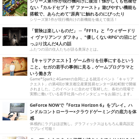
シリーズ第1作が現行機向けに復活！懐かしくも色褪せ
ない『カルドセプト ザ ファースト』遊びやすい機能も
搭載で、あらためて“原典”に触れるのにぴったり
シリーズ第1作が現行機向けの新機能を備えて復活！
「冒険は楽しいものだ」 ─『FF11』と『ウィザードリ
ィ ヴァリアンツ ダフネ』、"優しくないRPG"の沼にど
っぷり沈んだ4人の話
ふたつの沼の住人たちが語る奥深さとは。
【キャリアクエスト】ゲーム作りを仕事にするという
こと。セガの若手の事例に見る，ゲームプログラマと
いう働き方
Game*Sparkと4Gamerの合同による就活イベント「キャリア
クエスト」の第4回が東京都立産業貿易センター浜松町館で開催
されました。このイベントに合わせて取材した、各社の現場で
実際に働いている若手社員へのインタビューをお届けします。
GeForce NOWで『Forza Horizon 6』をプレイ。ハ
ンドルコントローラー×クラウドゲーミングの底力を体
感
体感的にラグはほぼ無し。グラフィックスはもちろん最高設定
でプレイ可能！