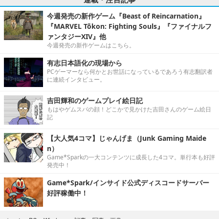
今週発売の新作ゲーム『Beast of Reincarnation』
『MARVEL Tōkon: Fighting Souls』『ファイナルフ
ァンタジーXIV』他
今週発売の新作ゲームはこちら。
有志日本語化の現場から
PCゲーマーなら何かとお世話になっているであろう有志翻訳者
に連続インタビュー。
吉田輝和のゲームプレイ絵日記
もはやゲムスパの顔！どこかで見かけた吉田さんのゲーム絵日
記
【大人気4コマ】じゃんげま（Junk Gaming Maide
n）
Game*Sparkの一大コンテンツに成長した4コマ。単行本も好評
発売中！
Game*Spark/インサイド公式ディスコードサーバー
好評稼働中！