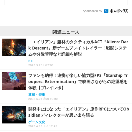
Sponsored by
関連ニュース
「エイリアン」題材のタクティカルACT『Aliens: Dar
k Descent』新ゲームプレイトレイラー！戦闘システ
ムや分隊管理など詳細を解説
PC
2023.5.26 Fri 7:00
ファンも納得！連携が楽しい協力型FPS『Starship Tr
oopers: Extermination』で映画さながらの絶望感を
体験【プレイレポ】
連載・特集
2023.5.21 Sun 19:00
開発中止になった「エイリアン」原作RPGについてOb
sidianディレクターが思い出を語る
ゲーム文化
2023.4.18 Tue 17:45