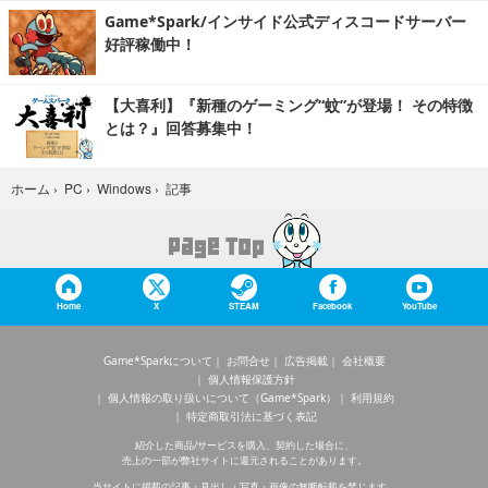
Game*Spark/インサイド公式ディスコードサーバー
好評稼働中！
【大喜利】『新種のゲーミング“蚊”が登場！ その特徴
とは？』回答募集中！
記事
ホーム
›
PC
›
Windows
›
Home
X
STEAM
Facebook
YouTube
Game*Sparkについて
お問合せ
広告掲載
会社概要
個人情報保護方針
個人情報の取り扱いについて（Game*Spark）
利用規約
特定商取引法に基づく表記
紹介した商品/サービスを購入、契約した場合に、
売上の一部が弊社サイトに還元されることがあります。
当サイトに掲載の記事・見出し・写真・画像の無断転載を禁じます。