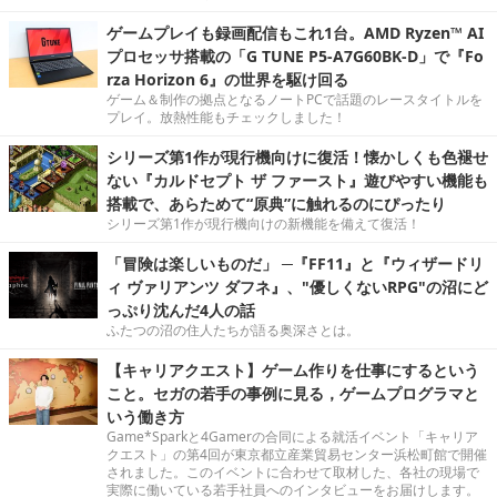
ゲームプレイも録画配信もこれ1台。AMD Ryzen™ AI
プロセッサ搭載の「G TUNE P5-A7G60BK-D」で『Fo
rza Horizon 6』の世界を駆け回る
ゲーム＆制作の拠点となるノートPCで話題のレースタイトルを
プレイ。放熱性能もチェックしました！
シリーズ第1作が現行機向けに復活！懐かしくも色褪せ
ない『カルドセプト ザ ファースト』遊びやすい機能も
搭載で、あらためて“原典”に触れるのにぴったり
シリーズ第1作が現行機向けの新機能を備えて復活！
「冒険は楽しいものだ」 ─『FF11』と『ウィザードリ
ィ ヴァリアンツ ダフネ』、"優しくないRPG"の沼にど
っぷり沈んだ4人の話
ふたつの沼の住人たちが語る奥深さとは。
【キャリアクエスト】ゲーム作りを仕事にするという
こと。セガの若手の事例に見る，ゲームプログラマと
いう働き方
Game*Sparkと4Gamerの合同による就活イベント「キャリア
クエスト」の第4回が東京都立産業貿易センター浜松町館で開催
されました。このイベントに合わせて取材した、各社の現場で
実際に働いている若手社員へのインタビューをお届けします。