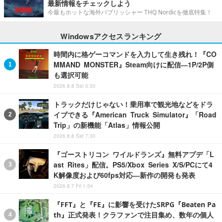
最新情報をチェックしよう
今最もホットな海外パブリッシャー THQ Nordicを徹底特集！
Windowsアクセスランキング
時間内に格ゲーコマンドを入力して生き残れ！『CO
MMAND MONSTER』Steam向けに配信―1P/2P側
も選択可能
2026.8.8 Sat 0:30
トラックだけじゃない！乗用車で観光地などをドラ
イブできる『American Truck Simulator』「Road
Trip」の新機能「Atlas」情報公開
2026.8.8 Sat 7:30
『ゴーストリコン ワイルドランズ』無料アプデ「L
ast Rites」配信。PS5/Xbox Series X/S/PCにて4
K解像度および60fps対応―新作の開発も発表
2026.8.7 Fri 1:54
『FFT』と『FE』に影響を受けたSRPG『Beaten Pa
th』正式発表！クラファンで注目集め、数年の個人