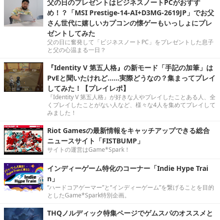
父の日のプレゼントはビジネスノートPCがおすす
め！？「MSI Prestige-14-AI+D3MG-2619JP」でお父
さん世代に嬉しいカプコンの懐ゲーもいっしょにプレ
ゼントしてみた
父の日に奮発して「ビジネスノートPC」をプレゼントした息子
と父の心温まる一日？
『Identity V 第五人格』の新モード「手記の加筆」は
PvEと聞いたけれど……実際どうなの？集まってプレイ
してみた！【プレイレポ】
『Identity V 第五人格』が好きな人やプレイしたことある人、全
くプレイしたことがない人など、様々な4人を集めてプレイして
みました！
Riot Gamesの最新情報をキャッチアップできる総合
ニュースサイト「FISTBUMP」
サイトの運営はGame*Spark！
インディーゲーム特化のコーナー「Indie Hype Trai
n」
“ハードコアゲーマー”と“インディーゲーム”を繋げることを目的
としたGame*Spark特別企画。
THQノルディック特集ページでゲムスパのオススメと