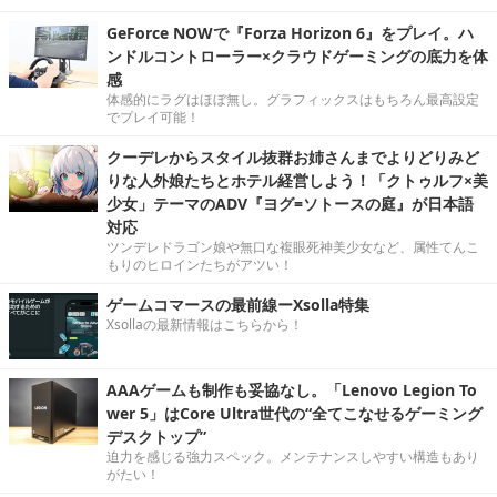
GeForce NOWで『Forza Horizon 6』をプレイ。ハ
ンドルコントローラー×クラウドゲーミングの底力を体
感
体感的にラグはほぼ無し。グラフィックスはもちろん最高設定
でプレイ可能！
クーデレからスタイル抜群お姉さんまでよりどりみど
りな人外娘たちとホテル経営しよう！「クトゥルフ×美
少女」テーマのADV『ヨグ=ソトースの庭』が日本語
対応
ツンデレドラゴン娘や無口な複眼死神美少女など、属性てんこ
もりのヒロインたちがアツい！
ゲームコマースの最前線ーXsolla特集
Xsollaの最新情報はこちらから！
AAAゲームも制作も妥協なし。「Lenovo Legion To
wer 5」はCore Ultra世代の“全てこなせるゲーミング
デスクトップ”
迫力を感じる強力スペック。メンテナンスしやすい構造もあり
がたい！