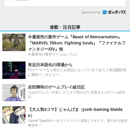
Sponsored by
連載・注目記事
今週発売の新作ゲーム『Beast of Reincarnation』
『MARVEL Tōkon: Fighting Souls』『ファイナルフ
ァンタジーXIV』他
今週発売の新作ゲームはこちら。
有志日本語化の現場から
PCゲーマーなら何かとお世話になっているであろう有志翻訳者
に連続インタビュー。
吉田輝和のゲームプレイ絵日記
もはやゲムスパの顔！どこかで見かけた吉田さんのゲーム絵日
記
【大人気4コマ】じゃんげま（Junk Gaming Maide
n）
Game*Sparkの一大コンテンツに成長した4コマ。単行本も好評
発売中！