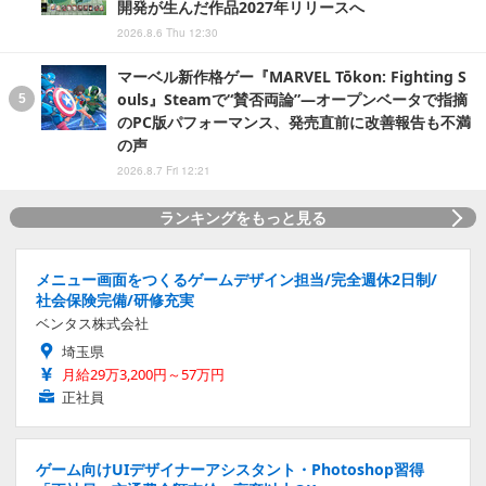
開発が生んだ作品2027年リリースへ
2026.8.6 Thu 12:30
マーベル新作格ゲー『MARVEL Tōkon: Fighting S
ouls』Steamで“賛否両論”―オープンベータで指摘
のPC版パフォーマンス、発売直前に改善報告も不満
の声
2026.8.7 Fri 12:21
ランキングをもっと見る
メニュー画面をつくるゲームデザイン担当/完全週休2日制/
社会保険完備/研修充実
ベンタス株式会社
埼玉県
月給29万3,200円～57万円
正社員
ゲーム向けUIデザイナーアシスタント・Photoshop習得