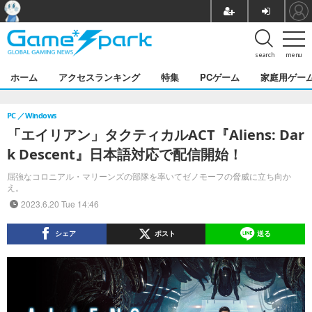
search
menu
ホーム
アクセスランキング
特集
PCゲーム
家庭用ゲー
PC
Windows
「エイリアン」タクティカルACT『Aliens: Dar
k Descent』日本語対応で配信開始！
屈強なコロニアル・マリーンズの部隊を率いてゼノモーフの脅威に立ち向か
え。
2023.6.20 Tue 14:46
シェア
ポスト
送る