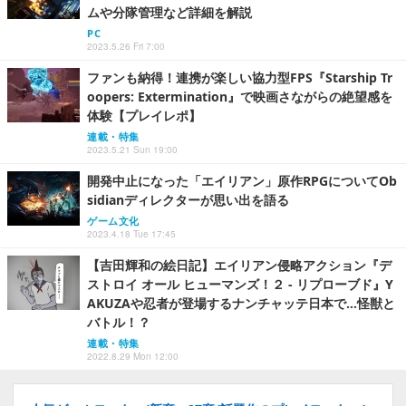
ムや分隊管理など詳細を解説
PC
2023.5.26 Fri 7:00
ファンも納得！連携が楽しい協力型FPS『Starship Tr
oopers: Extermination』で映画さながらの絶望感を
体験【プレイレポ】
連載・特集
2023.5.21 Sun 19:00
開発中止になった「エイリアン」原作RPGについてOb
sidianディレクターが思い出を語る
ゲーム文化
2023.4.18 Tue 17:45
【吉田輝和の絵日記】エイリアン侵略アクション『デ
ストロイ オール ヒューマンズ！２ - リプローブド』Y
AKUZAや忍者が登場するナンチャッテ日本で…怪獣と
バトル！？
連載・特集
2022.8.29 Mon 12:00