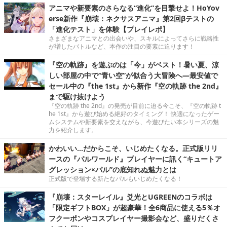
アニマや新要素のさらなる“進化”を目撃せよ！HoYov
erse新作『崩壊：ネクサスアニマ』第2回βテストの
「進化テスト」を体験【プレイレポ】
さまざまなアニマとの出会いや、スキルによってさらに戦略性
が増したバトルなど、本作の注目の要素に迫ります！
『空の軌跡』を遊ぶのは「今」がベスト！暑い夏、涼
しい部屋の中で“青い空”が似合う大冒険へ―最安値で
セール中の『the 1st』から新作『空の軌跡 the 2nd』
まで駆け抜けよう
『空の軌跡 the 2nd』の発売が目前に迫る今こそ、『空の軌跡 t
he 1st』から遊び始める絶好のタイミング！ 快適になったゲー
ムシステムや新要素を交えながら、今遊びたい本シリーズの魅
力を紹介します。
かわいい…だからこそ、いじめたくなる。正式版リリ
ースの『パルワールド』プレイヤーに訊く“キュートア
グレッション×パル”の底知れぬ魅力とは
正式版で登場する新たなパルもいじめたくなる！
『崩壊：スターレイル』爻光とUGREENのコラボは
「限定ギフトBOX」が超豪華！全6商品に使える5％オ
フクーポンやコスプレイヤー撮影会など、盛りだくさ