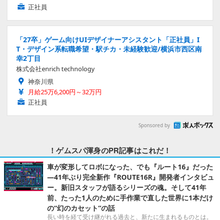
正社員
「27卒」ゲーム向けUIデザイナーアシスタント「正社員」I
T・デザイン系転職希望・駅チカ・未経験歓迎/横浜市西区南
幸2丁目
株式会社enrich technology
神奈川県
月給25万6,200円～32万円
正社員
Sponsored by
！ゲムスパ渾身のPR記事はこれだ！
車が変形してロボになった、でも『ルート16』だった
―41年ぶり完全新作『ROUTE16R』開発者インタビュ
ー。新旧スタッフが語るシリーズの魂。そして41年
前、たった1人のために手作業で直した世界に1本だけ
の“幻のカセット”の話
長い時を経て受け継がれる過去と、新たに生まれるものとは。