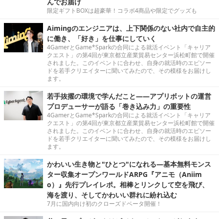
んでお届け
限定ギフトBOXは超豪華！コラボ4商品や限定でグッズも
Aimingのエンジニアは、上下関係のない社内で自主的
に働き、「好き」を仕事にしていく
4GamerとGame*Sparkの合同による就活イベント「キャリア
クエスト」の第4回が東京都立産業貿易センター浜松町館で開催
されました。このイベントに合わせ、自身の就活時のエピソー
ドを若手クリエイターに聞いてみたので、その模様をお届けし
ます。
若手抜擢の環境で学んだこと――アプリボットの運営
プロデューサーが語る「巻き込み力」の重要性
4GamerとGame*Sparkの合同による就活イベント「キャリア
クエスト」の第4回が東京都立産業貿易センター浜松町館で開催
されました。このイベントに合わせ、自身の就活時のエピソー
ドを若手クリエイターに聞いてみたので、その模様をお届けし
ます。
かわいい生き物と"ひとつ"になれる―基本無料モンス
ター収集オープンワールドARPG『アニモ（Aniim
o）』先行プレイレポ。相棒とリンクして空を飛び、
海を渡り、そしてかわいい群れに紛れ込む
7月に国内向け初のクローズドベータ開催！