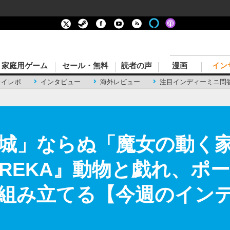
家庭用ゲーム
セール・無料
読者の声
漫画
イン
レイレポ
インタビュー
海外レビュー
注目インディーミニ問
城」ならぬ「魔女の動く
『REKA』動物と戯れ、ポ
組み立てる【今週のインディ