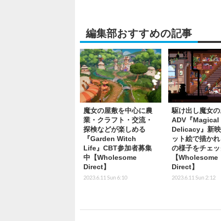
編集部おすすめの記事
魔女の屋敷を中心に農
駆け出し魔女の
業・クラフト・交流・
ADV『Magical
探検などが楽しめる
Delicacy』
『Garden Witch
ット絵で描かれ
Life』CBT参加者募集
の様子をチェッ
中【Wholesome
【Wholesome
Direct】
Direct】
2023.6.11 Sun 6:10
2023.6.11 Sun 2:12