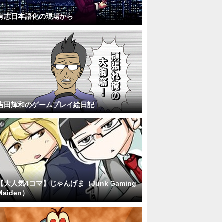
有志日本語化の現場から
吉田輝和のゲームプレイ絵日記
【大人気4コマ】じゃんげま（Junk Gaming
Maiden）