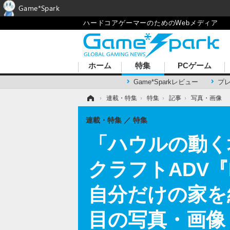
Game*Spark
ハードコアゲーマーのためのWebメディア
ホーム
特集
PCゲーム
Game*Sparkレビュー
プ
ホーム
›
連載・特集
›
特集
›
記事
›
写真・画像
連載・特集
特集
「ハウルの動く
クラフトADV
自分だけの家を
目の写真・画像