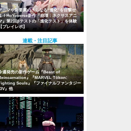
アニマや新要素のさらなる“進化”を目撃せ
よ！HoYoverse新作『崩壊：ネクサスアニ
マ』第2回βテストの「進化テスト」を体験
【プレイレポ】
連載・注目記事
今週発売の新作ゲーム『Beast of
Reincarnation』『MARVEL Tōkon:
Fighting Souls』『ファイナルファンタジー
XIV』他