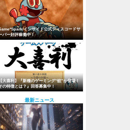
Game*Spark/インサイド公式ディスコードサ
ーバー好評稼働中！
【大喜利】『新種のゲーミング“蚊”が登場！
その特徴とは？』回答募集中！
最新ニュース