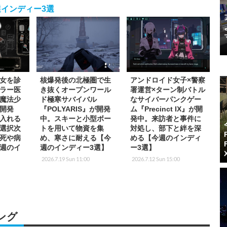
インディー3選
女を診
核爆発後の北極圏で生
アンドロイド女子×警察
ラー医
き抜くオープンワール
署運営×ターン制バトル
魔法少
ド極寒サバイバル
なサイバーパンクゲー
開発
『POLYARIS』が開発
ム『Precinct IX』が開
入れる
中。スキーと小型ボー
発中。来訪者と事件に
選択次
トを用いて物資を集
対処し、部下と絆を深
死や病
め、寒さに耐える【今
める【今週のインディ
週のイ
週のインディー3選】
ー3選】
2026.7.19 Sun 11:00
2026.7.12 Sun 15:00
ング