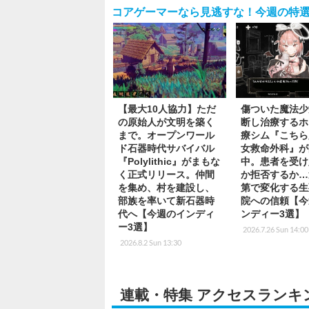
コアゲーマーなら見逃すな！今週の特選
【最大10人協力】ただ
傷ついた魔法少
の原始人が文明を築く
断し治療するホ
まで。オープンワール
療シム『こちら
ド石器時代サバイバル
女救命外科』が
『Polylithic』がまもな
中。患者を受け
く正式リリース。仲間
か拒否するか…
を集め、村を建設し、
第で変化する生
部族を率いて新石器時
院への信頼【今
代へ【今週のインディ
ンディー3選】
ー3選】
2026.7.26 Sun 14:00
2026.8.2 Sun 13:30
連載・特集 アクセスランキ