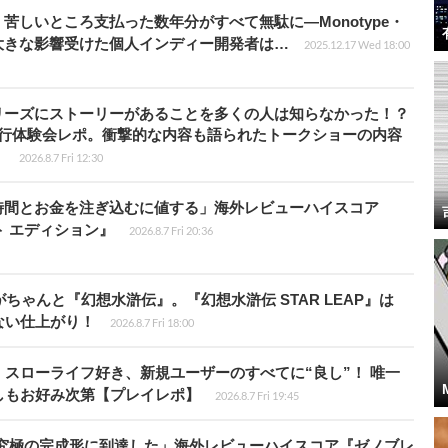
苦しいところ支払った数年分がすべて無駄に―Monotype・
大きな影響受けた個人インディー開発者は…
2025.12.17 Wed 18:00
リーズにストーリーがあることを多くの人は知らなかった！？
先行体験会レポ。衝撃的な内容も語られたトークショーの内容
】
2026.8.7 Fri 12:30
時間とお金を注ぎ込むに値する」海外レビューハイスコア
ート エディション』
2026.8.7 Fri 20:36
ちゃんと『幻想水滸伝』。『幻想水滸伝 STAR LEAP』は
ない仕上がり！
2026.8.7 Fri 18:00
スローライフ好き、新規ユーザーのすべてに“良し”！ 唯一
しもお好み次第【プレイレポ】
2026.8.7 Fri 19:45
に究極の完成形に到達した」海外レビューハイスコア『ゼノブレ