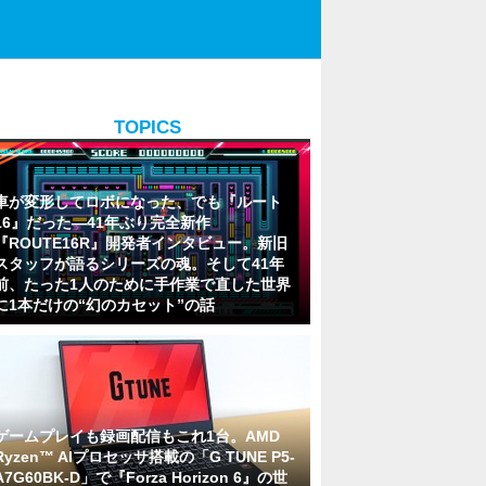
TOPICS
車が変形してロボになった、でも『ルート
16』だった―41年ぶり完全新作
『ROUTE16R』開発者インタビュー。新旧
スタッフが語るシリーズの魂。そして41年
前、たった1人のために手作業で直した世界
に1本だけの“幻のカセット”の話
ゲームプレイも録画配信もこれ1台。AMD
Ryzen™ AIプロセッサ搭載の「G TUNE P5-
A7G60BK-D」で『Forza Horizon 6』の世