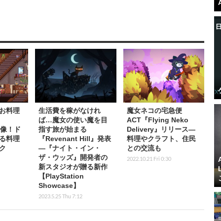
お料理
生活費を稼がなけれ
魔女ネコの宅急便
ば…魔女の使い魔を目
ACT『Flying Neko
新映像！ド
指す旅が始まる
Delivery』リリース―
る料理
『Revenant Hill』発表
料理やクラフト、住民
ク
―『ナイト・イン・
との交流も
ザ・ウッズ』開発者の
2022.10.21 Fri 0:30
新スタジオが贈る新作
【PlayStation
Showcase】
2023.5.25 Thu 7:12