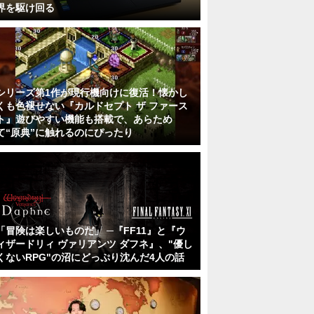
界を駆け回る
シリーズ第1作が現行機向けに復活！懐かし
くも色褪せない『カルドセプト ザ ファース
ト』遊びやすい機能も搭載で、あらため
て“原典”に触れるのにぴったり
「冒険は楽しいものだ」 ─『FF11』と『ウ
ィザードリィ ヴァリアンツ ダフネ』、"優し
くないRPG"の沼にどっぷり沈んだ4人の話