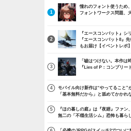
憧れのフォント使うため、
フォントワークス問題、
『エースコンバット』シ
『エースコンバット8』
もお届け【イベントレポ
「嘘はつけない。本作は
『Lies of P：コンプリ
モバイル向け新作は“やってること”が
「基本無料だから」と舐めてかかれ
『ほの暮しの庭』は『夜廻』ファン、
無二の「不穏生活シム」恐怖も暮ら
「必携のJRPGがスイッチ2でつい