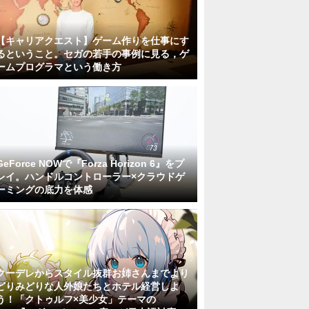
【キャリアクエスト】ゲーム作りを仕事にす
るということ。セガの若手の事例に見る，ゲ
ームプログラマという働き方
GeForce NOWで『Forza Horizon 6』をプ
レイ。ハンドルコントローラー×クラウドゲ
ーミングの底力を体感
クーデレからスタイル抜群お姉さんまでより
どりみどりな人外娘たちとホテル経営しよ
う！「クトゥルフ×美少女」テーマの