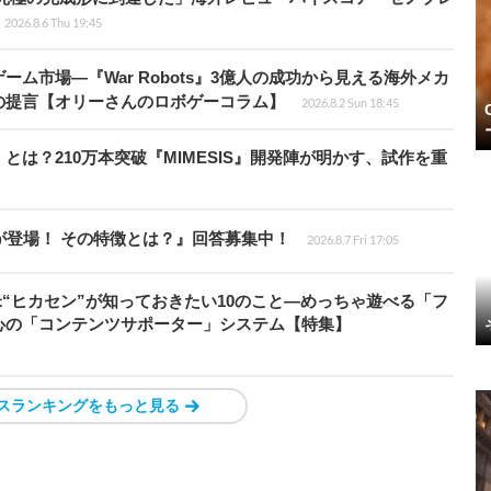
2026.8.6 Thu 19:45
ム市場―『War Robots』3億人の成功から見える海外メカ
の提言【オリーさんのロボゲーコラム】
2026.8.2 Sun 18:45
とは？210万本突破『MIMESIS』開発陣が明かす、試作を重
が登場！ その特徴とは？』回答募集中！
2026.8.7 Fri 17:05
米“ヒカセン”が知っておきたい10のこと―めっちゃ遊べる「フ
心の「コンテンツサポーター」システム【特集】
スランキングをもっと見る