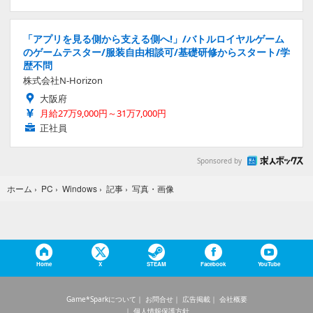
「アプリを見る側から支える側へ!」/バトルロイヤルゲーム
のゲームテスター/服装自由相談可/基礎研修からスタート/学
歴不問
株式会社N-Horizon
大阪府
月給27万9,000円～31万7,000円
正社員
Sponsored by
写真・画像
ホーム
›
PC
›
Windows
›
記事
›
Home
X
STEAM
Facebook
YouTube
Game*Sparkについて
お問合せ
広告掲載
会社概要
個人情報保護方針