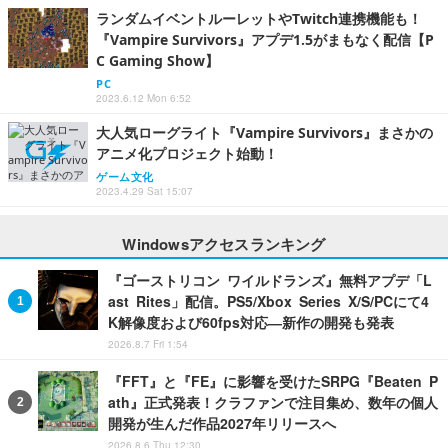
ランダムイベントルーレットやTwitch連携機能も！
『Vampire Survivors』アプデ1.5がまもなく配信【P
C Gaming Show】
PC
2023.6.12 Mon 6:52
大人気ローグライト『Vampire Survivors』まさかの
アニメ化プロジェクト始動！
ゲーム文化
2023.4.29 Sat 15:07
Windowsアクセスランキング
『ゴーストリコン ワイルドランズ』無料アプデ「L
ast Rites」配信。PS5/Xbox Series X/S/PCにて4
K解像度および60fps対応―新作の開発も発表
2026.8.7 Fri 1:54
『FFT』と『FE』に影響を受けたSRPG『Beaten P
ath』正式発表！クラファンで注目集め、数年の個人
開発が生んだ作品2027年リリースへ
2026.8.6 Thu 12:30