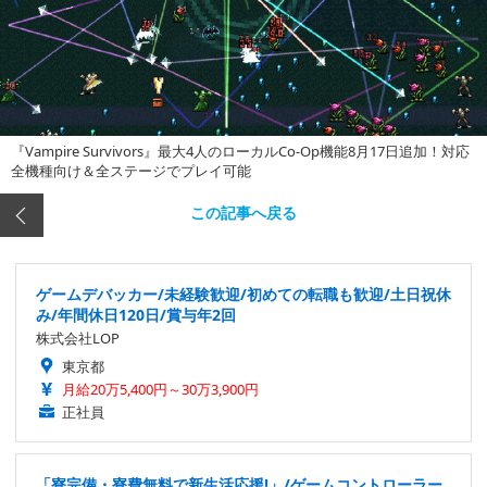
『Vampire Survivors』最大4人のローカルCo-Op機能8月17日追加！対応
全機種向け＆全ステージでプレイ可能
この記事へ戻る
ゲームデバッカー/未経験歓迎/初めての転職も歓迎/土日祝休
み/年間休日120日/賞与年2回
株式会社LOP
東京都
月給20万5,400円～30万3,900円
正社員
「寮完備・寮費無料で新生活応援!」/ゲームコントローラー