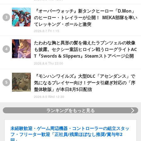
『オーバーウォッチ』新タンクヒーロー「D.Mon」
のヒーロー・トレイラーが公開！ MEKA部隊を率い
てレッキング・ボールと激突
2026.8.7 Fri 1:15
たわわな胸と異形の髪を備えたラプンツェルの映像
も披露。セクシー童話ヒロイン戦うローグライトAC
T『Swords & Slippers』Steamストアページ公開
2026.8.6 Thu 23:00
『モンハンワイルズ』大型DLC「アセンダンス」で
気になるプレイヤー向け！データ引継ぎ対応の「序
盤体験版」が本日8月5日配信
2026.8.5 Wed 12:30
ランキングをもっと見る
未経験歓迎・ゲーム周辺機器・コントローラーの組立スタッ
フ・フリーター歓迎「正社員/残業ほぼなし推奨/賞与年2
回」