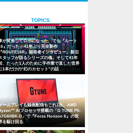
TOPICS
車が変形してロボになった、でも『ルート
16』だった―41年ぶり完全新作
『ROUTE16R』開発者インタビュー。新旧
スタッフが語るシリーズの魂。そして41年
前、たった1人のために手作業で直した世界
に1本だけの“幻のカセット”の話
ゲームプレイも録画配信もこれ1台。AMD
Ryzen™ AIプロセッサ搭載の「G TUNE P5-
A7G60BK-D」で『Forza Horizon 6』の世
界を駆け回る