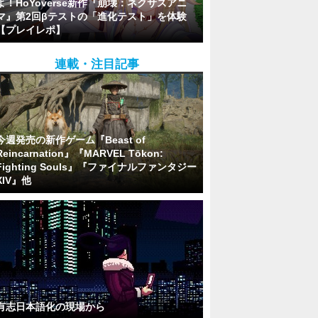
よ！HoYoverse新作『崩壊：ネクサスアニ
マ』第2回βテストの「進化テスト」を体験
【プレイレポ】
連載・注目記事
今週発売の新作ゲーム『Beast of
Reincarnation』『MARVEL Tōkon:
Fighting Souls』『ファイナルファンタジー
XIV』他
有志日本語化の現場から