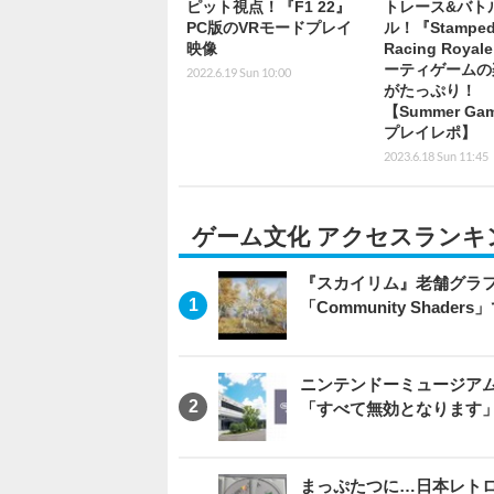
ピット視点！『F1 22』
トレース&バト
PC版のVRモードプレイ
ル！『Stamped
映像
Racing Roya
ーティゲームの
2022.6.19 Sun 10:00
がたっぷり！
【Summer Gam
プレイレポ】
2023.6.18 Sun 11:45
ゲーム文化 アクセスランキ
『スカイリム』老舗グラフ
「Community Sha
ニンテンドーミュージア
「すべて無効となります
まっぷたつに…日本レト