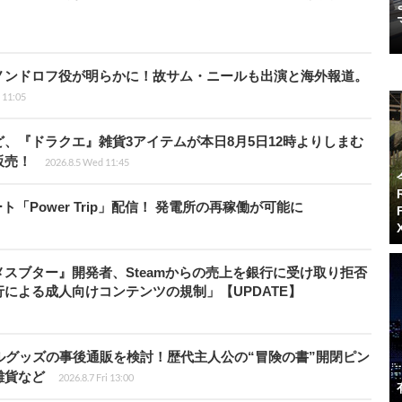
ノンドロフ役が明らかに！故サム・ニールも出演と海外報道。
i 11:05
、『ドラクエ』雑貨3アイテムが本日8月5日12時よりしまむ
販売！
2026.8.5 Wed 11:45
ート「Power Trip」配信！ 発電所の再稼働が可能に
スブター』開発者、Steamからの売上を銀行に受け取り拒否
による成人向けコンテンツの規制」【UPDATE】
ルグッズの事後通販を検討！歴代主人公の“冒険の書”開閉ピン
雑貨など
2026.8.7 Fri 13:00