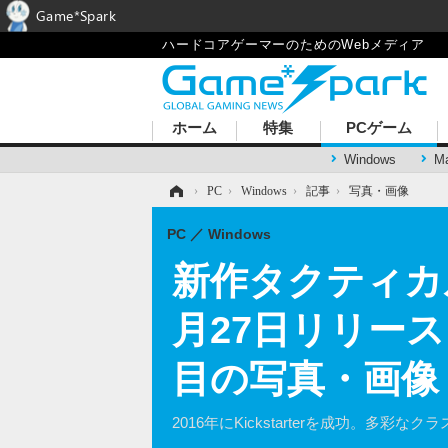
Game*Spark
ハードコアゲーマーのためのWebメディア
ホーム
特集
PCゲーム
Windows
M
ホーム
›
PC
›
Windows
›
記事
›
写真・画像
PC
Windows
新作タクティカルR
月27日リリー
目の写真・画像
2016年にKickstarterを成功。多