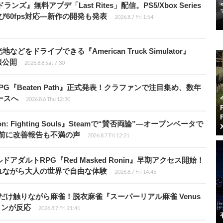
ズ』無料アプデ「Last Rites」配信。PS5/Xbox Series
よび60fps対応―新作の開発も発表
2026.8.7 Fri 1:54
ドライブできる『American Truck Simulator』
情報公開
2026.8.8 Sat 7:30
PG『Beaten Path』正式発表！クラファンで注目集め、数年
ースへ
2026.8.6 Thu 12:30
: Fighting Souls』Steamで“賛否両論”―オープンベータで
前に改善報告も不満の声
2026.8.7 Fri 12:21
ダルトRPG『Red Masked Ronin』早期アクセス開始！
れながら大人の世界で自由な体験
2026.8.7 Fri 14:45
だけ触りながら麻雀！脱衣麻雀『スーパーリアル麻雀 Venus
インが反応
2026.8.7 Fri 21:41