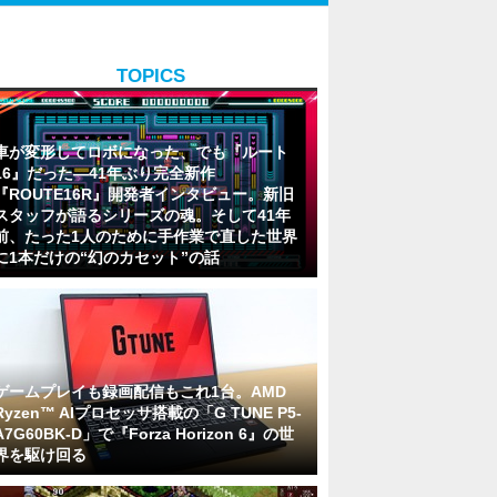
TOPICS
車が変形してロボになった、でも『ルート
16』だった―41年ぶり完全新作
『ROUTE16R』開発者インタビュー。新旧
スタッフが語るシリーズの魂。そして41年
前、たった1人のために手作業で直した世界
に1本だけの“幻のカセット”の話
ゲームプレイも録画配信もこれ1台。AMD
Ryzen™ AIプロセッサ搭載の「G TUNE P5-
A7G60BK-D」で『Forza Horizon 6』の世
界を駆け回る