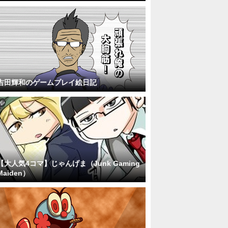
吉田輝和のゲームプレイ絵日記
【大人気4コマ】じゃんげま（Junk Gaming
Maiden）