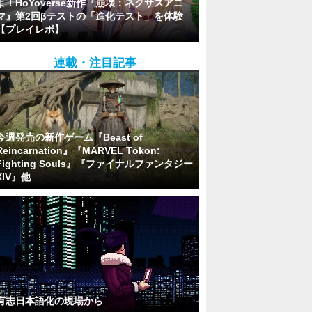
よ！HoYoverse新作『崩壊：ネクサスアニ
マ』第2回βテストの「進化テスト」を体験
【プレイレポ】
連載・注目記事
今週発売の新作ゲーム『Beast of
Reincarnation』『MARVEL Tōkon:
Fighting Souls』『ファイナルファンタジー
XIV』他
有志日本語化の現場から