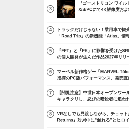
『ゴーストリコン ワイルドラン
X/S/PCにて4K解像度お
トラックだけじゃない！乗用車で観光地などを
「Road Trip」の新機能「Atlas」
『FFT』と『FE』に影響を受けたSR
の個人開発が生んだ作品2027年リリ
マーベル新作格ゲー『MARVEL Tōkon
指摘のPC版パフォーマンス、発売直
【閲覧注意】中世日本オープンワールドア
キャラクリし、忍びの暗殺者に追わ
VRなしでも見渡しながら、チョット
Returns』対局中に“触れる”とヒロ