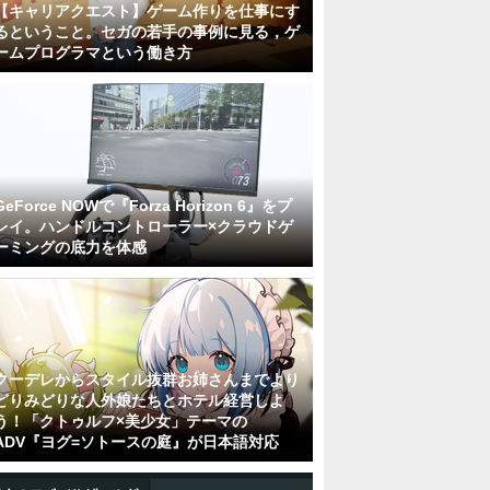
【キャリアクエスト】ゲーム作りを仕事にす
るということ。セガの若手の事例に見る，ゲ
ームプログラマという働き方
GeForce NOWで『Forza Horizon 6』をプ
レイ。ハンドルコントローラー×クラウドゲ
ーミングの底力を体感
クーデレからスタイル抜群お姉さんまでより
どりみどりな人外娘たちとホテル経営しよ
う！「クトゥルフ×美少女」テーマの
ADV『ヨグ=ソトースの庭』が日本語対応