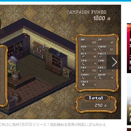
las』PC向けに海外7月27日リリース！混乱極める世界の戦乱に立ち向かえ