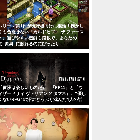
シリーズ第1作が現行機向けに復活！懐かし
くも色褪せない『カルドセプト ザ ファース
ト』遊びやすい機能も搭載で、あらため
て“原典”に触れるのにぴったり
「冒険は楽しいものだ」 ─『FF11』と『ウ
ィザードリィ ヴァリアンツ ダフネ』、"優し
くないRPG"の沼にどっぷり沈んだ4人の話