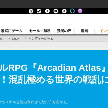
家庭用ゲーム
セール・無料
読者の声
漫画
イン
ac
Linux
インディーゲーム
PG『Arcadian Atla
ス！混乱極める世界の戦乱に
彩なクラスやスキルを組み合わせて敵に立ち向かえ。