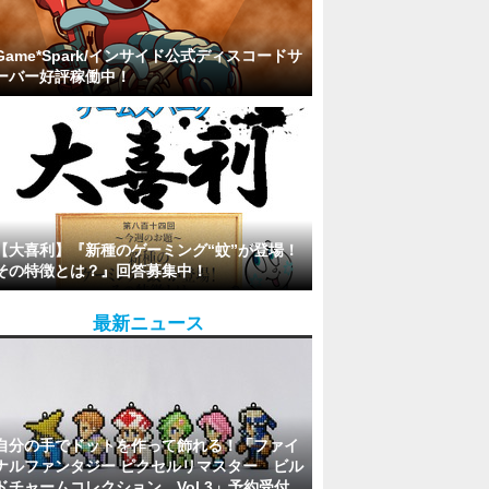
Game*Spark/インサイド公式ディスコードサ
ーバー好評稼働中！
【大喜利】『新種のゲーミング“蚊”が登場！
その特徴とは？』回答募集中！
最新ニュース
自分の手でドットを作って飾れる！「ファイ
ナルファンタジー ピクセルリマスター ビル
ドチャームコレクション Vol.3」予約受付