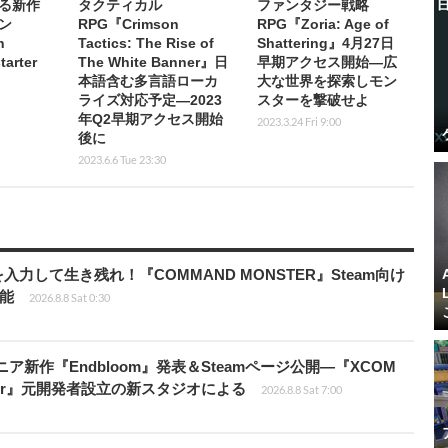
る新作
タクティカル
ファンタジー戦略
ン
RPG『Crimson
RPG『Zoria: Age of
n
Tactics: The Rise of
Shattering』4月27日
arter
The White Banner』日
早期アクセス開始―広
本語含む多言語ローカ
大な世界を探索しモン
ライズ対応予定―2023
スターを撃破せよ
年Q2早期アクセス開始
2023.3.24 Fri 9:00
後に
2023.6.6 Tue 23:30
力して生き残れ！『COMMAND MONSTER』Steam向け
可能
2026.8.8 Sat 0:30
ニア新作『Endbloom』発表＆Steamページ公開―『XCOM
Amalur』元開発者設立の新スタジオによる
2026.8.8 Sat 7:00