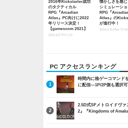
2016年Kickstarter成功
懐かしさを感じ
のタクティカル
シミュレーショ
RPG『Arcadian
RPG『Arcadia
Atlas』PC向けに2022
Atlas』のKickst
年リリース決定！
が進行中！
【gamescom 2021】
2016.4.11 Mon 17:45
2021.8.27 Fri 5:13
PC アクセスランキング
時間内に格ゲーコマンドを入
に配信―1P/2P側も選択
2.5D式SFメトロイドヴァ
2』『Kingdoms of 