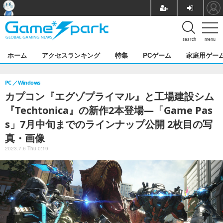
search
menu
ホーム
アクセスランキング
特集
PCゲーム
家庭用ゲー
PC
Windows
カプコン『エグゾプライマル』と工場建設シム
『Techtonica』の新作2本登場―「Game Pas
s」7月中旬までのラインナップ公開 2枚目の写
真・画像
2023.7.6 Thu 0:19