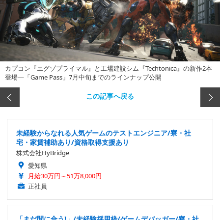
カプコン『エグゾプライマル』と工場建設シム『Techtonica』の新作2本
登場―「Game Pass」7月中旬までのラインナップ公開
この記事へ戻る
未経験からなれる人気ゲームのテストエンジニア/寮・社
宅・家賃補助あり/資格取得支援あり
株式会社HyBridge
愛知県
月給30万円～51万8,000円
正社員
「まだ間に合う!」/未経験採用枠/ゲームデバッガー/寮・社