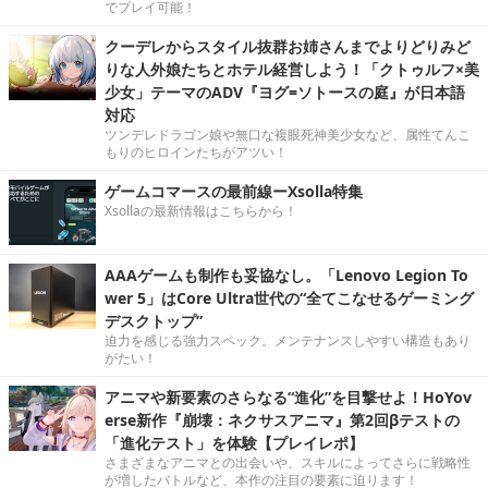
でプレイ可能！
クーデレからスタイル抜群お姉さんまでよりどりみど
りな人外娘たちとホテル経営しよう！「クトゥルフ×美
少女」テーマのADV『ヨグ=ソトースの庭』が日本語
対応
ツンデレドラゴン娘や無口な複眼死神美少女など、属性てんこ
もりのヒロインたちがアツい！
ゲームコマースの最前線ーXsolla特集
Xsollaの最新情報はこちらから！
AAAゲームも制作も妥協なし。「Lenovo Legion To
wer 5」はCore Ultra世代の“全てこなせるゲーミング
デスクトップ”
迫力を感じる強力スペック。メンテナンスしやすい構造もあり
がたい！
アニマや新要素のさらなる“進化”を目撃せよ！HoYov
erse新作『崩壊：ネクサスアニマ』第2回βテストの
「進化テスト」を体験【プレイレポ】
さまざまなアニマとの出会いや、スキルによってさらに戦略性
が増したバトルなど、本作の注目の要素に迫ります！