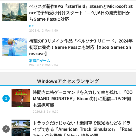
ベセスダ新作RPG『Starfield』SteamとMicrosoft St
oreで予約受け付けスタート！―9月6日の発売初日か
らGame Passに対応
PC
2023.6.12 Mon 4:50
待望のP3リメイク作品『ペルソナ3 リロード』2024年
初頭に発売！Game Passにも対応【Xbox Games Sh
owcase】
家庭用ゲーム
2023.6.12 Mon 2:34
Windowsアクセスランキング
時間内に格ゲーコマンドを入力して生き残れ！『CO
MMAND MONSTER』Steam向けに配信―1P/2P側
も選択可能
2026.8.8 Sat 0:30
トラックだけじゃない！乗用車で観光地などをドラ
イブできる『American Truck Simulator』「Road
Trip」の新機能「Atlas」情報公開