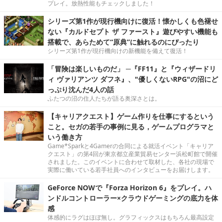
プレイ。放熱性能もチェックしました！
シリーズ第1作が現行機向けに復活！懐かしくも色褪せ
ない『カルドセプト ザ ファースト』遊びやすい機能も
搭載で、あらためて“原典”に触れるのにぴったり
シリーズ第1作が現行機向けの新機能を備えて復活！
「冒険は楽しいものだ」 ─『FF11』と『ウィザードリ
ィ ヴァリアンツ ダフネ』、"優しくないRPG"の沼にど
っぷり沈んだ4人の話
ふたつの沼の住人たちが語る奥深さとは。
【キャリアクエスト】ゲーム作りを仕事にするという
こと。セガの若手の事例に見る，ゲームプログラマと
いう働き方
Game*Sparkと4Gamerの合同による就活イベント「キャリア
クエスト」の第4回が東京都立産業貿易センター浜松町館で開催
されました。このイベントに合わせて取材した、各社の現場で
実際に働いている若手社員へのインタビューをお届けします。
GeForce NOWで『Forza Horizon 6』をプレイ。ハ
ンドルコントローラー×クラウドゲーミングの底力を体
感
体感的にラグはほぼ無し。グラフィックスはもちろん最高設定