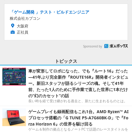
「ゲーム開発 」テスト・ビルドエンジニア
株式会社カプコン
大阪府
正社員
Sponsored by
トピックス
車が変形してロボになった、でも『ルート16』だった
―41年ぶり完全新作『ROUTE16R』開発者インタビュ
ー。新旧スタッフが語るシリーズの魂。そして41年
前、たった1人のために手作業で直した世界に1本だけ
の“幻のカセット”の話
長い時を経て受け継がれる過去と、新たに生まれるものとは。
ゲームプレイも録画配信もこれ1台。AMD Ryzen™ AI
プロセッサ搭載の「G TUNE P5-A7G60BK-D」で『Fo
rza Horizon 6』の世界を駆け回る
ゲーム＆制作の拠点となるノートPCで話題のレースタイトルを