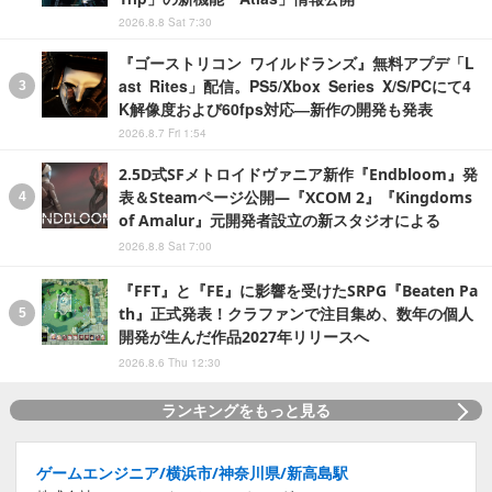
2026.8.8 Sat 7:30
『ゴーストリコン ワイルドランズ』無料アプデ「L
ast Rites」配信。PS5/Xbox Series X/S/PCにて4
K解像度および60fps対応―新作の開発も発表
2026.8.7 Fri 1:54
2.5D式SFメトロイドヴァニア新作『Endbloom』発
表＆Steamページ公開―『XCOM 2』『Kingdoms
of Amalur』元開発者設立の新スタジオによる
2026.8.8 Sat 7:00
『FFT』と『FE』に影響を受けたSRPG『Beaten Pa
th』正式発表！クラファンで注目集め、数年の個人
開発が生んだ作品2027年リリースへ
2026.8.6 Thu 12:30
ランキングをもっと見る
ゲームエンジニア/横浜市/神奈川県/新高島駅