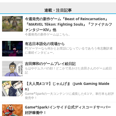
連載・注目記事
今週発売の新作ゲーム『Beast of Reincarnation』
『MARVEL Tōkon: Fighting Souls』『ファイナルフ
ァンタジーXIV』他
今週発売の新作ゲームはこちら。
有志日本語化の現場から
PCゲーマーなら何かとお世話になっているであろう有志翻訳者
に連続インタビュー。
吉田輝和のゲームプレイ絵日記
もはやゲムスパの顔！どこかで見かけた吉田さんのゲーム絵日
記
【大人気4コマ】じゃんげま（Junk Gaming Maide
n）
Game*Sparkの一大コンテンツに成長した4コマ。単行本も好評
発売中！
Game*Spark/インサイド公式ディスコードサーバー
好評稼働中！