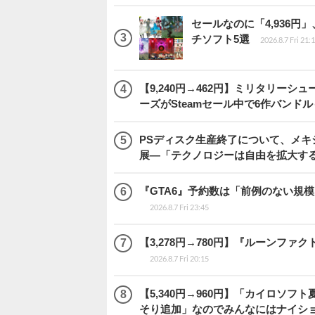
セールなのに「4,936円
チソフト5選
2026.8.7 Fri 21:
【9,240円→462円】ミリタリー
ーズがSteamセール中で6作バンド
PSディスク生産終了について、メ
展―「テクノロジーは自由を拡大す
『GTA6』予約数は「前例のない規
2026.8.7 Fri 23:45
【3,278円→780円】『ルーンファ
2026.8.7 Fri 20:15
【5,340円→960円】「カイロソフ
そり追加」なのでみんなにはナイシ