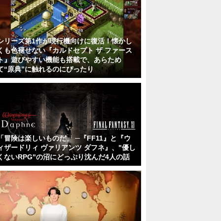
シリーズ第1作が現行機向けに復活！懐かし
くも色褪せない『カルドセプト ザ ファース
ト』遊びやすい機能も搭載で、あらため
て“原典”に触れるのにぴったり
「冒険は楽しいものだ」 ─『FF11』と『ウ
ィザードリィ ヴァリアンツ ダフネ』、"優し
くないRPG"の沼にどっぷり沈んだ4人の話