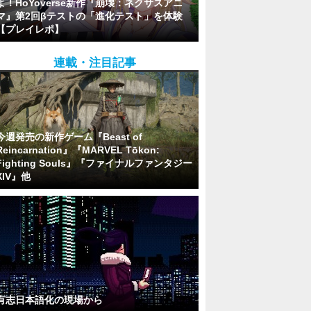
よ！HoYoverse新作『崩壊：ネクサスアニ
マ』第2回βテストの「進化テスト」を体験
【プレイレポ】
連載・注目記事
今週発売の新作ゲーム『Beast of
Reincarnation』『MARVEL Tōkon:
Fighting Souls』『ファイナルファンタジー
XIV』他
有志日本語化の現場から