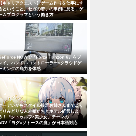
【キャリアクエスト】ゲーム作りを仕事にす
るということ。セガの若手の事例に見る，ゲ
ームプログラマという働き方
GeForce NOWで『Forza Horizon 6』をプ
レイ。ハンドルコントローラー×クラウドゲ
ーミングの底力を体感
クーデレからスタイル抜群お姉さんまでより
どりみどりな人外娘たちとホテル経営しよ
う！「クトゥルフ×美少女」テーマの
ADV『ヨグ=ソトースの庭』が日本語対応