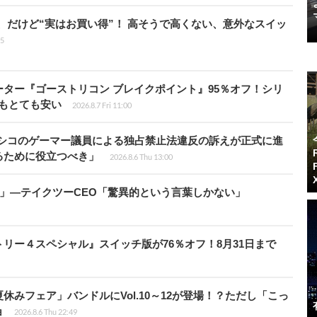
」、だけど“実はお買い得”！ 高そうで高くない、意外なスイッ
15
シューター『ゴーストリコン ブレイクポイント』95％オフ！シリ
ルもとても安い
2026.8.7 Fri 11:00
キシコのゲーマー議員による独占禁止法違反の訴えが正式に進
るために役立つべき」
2026.8.6 Thu 13:00
模」―テイクツーCEO「驚異的という言葉しかない」
クトリー４スペシャル』スイッチ版が76％オフ！8月31日まで
ト夏休みフェア」バンドルにVol.10～12が登場！？ただし「こっ
ョ
2026.8.6 Thu 22:49