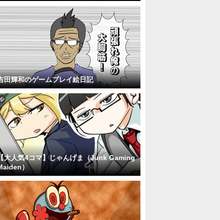
吉田輝和のゲームプレイ絵日記
【大人気4コマ】じゃんげま（Junk Gaming
Maiden）