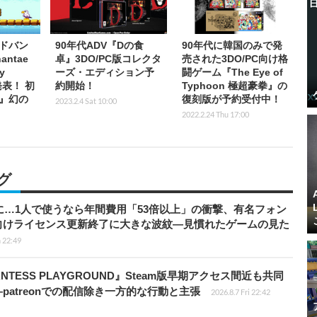
ドバン
90年代ADV『Dの食
90年代に韓国のみで発
ntae
卓』3DO/PC版コレクタ
売された3DO/PC向け格
y
ーズ・エディション予
闘ゲーム『The Eye of
』発表！ 初
約開始！
Typhoon 極超豪拳』の
』幻の
復刻版が予約受付中！
2023.2.4 Sat 10:00
2022.2.24 Thu 17:00
グ
上に…1人で使うなら年間費用「53倍以上」の衝撃、有名フォン
向けライセンス更新終了に大きな波紋―見慣れたゲームの見た
 22:49
TESS PLAYGROUND』Steam版早期アクセス間近も共同
atreonでの配信除き一方的な行動と主張
2026.8.7 Fri 22:42