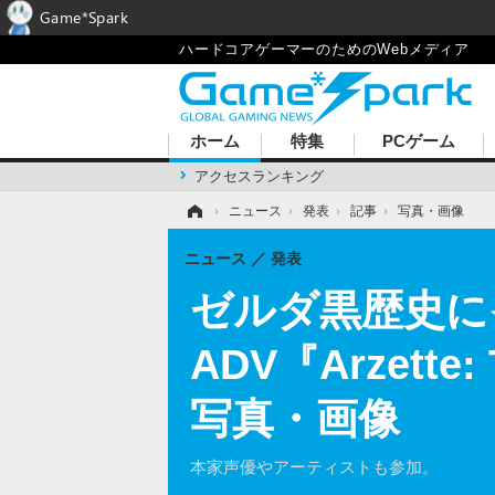
Game*Spark
ハードコアゲーマーのためのWebメディア
ホーム
特集
PCゲーム
アクセスランキング
ホーム
›
ニュース
›
発表
›
記事
›
写真・画像
ニュース
発表
ゼルダ黒歴史に
ADV『Arzette:
写真・画像
本家声優やアーティストも参加。