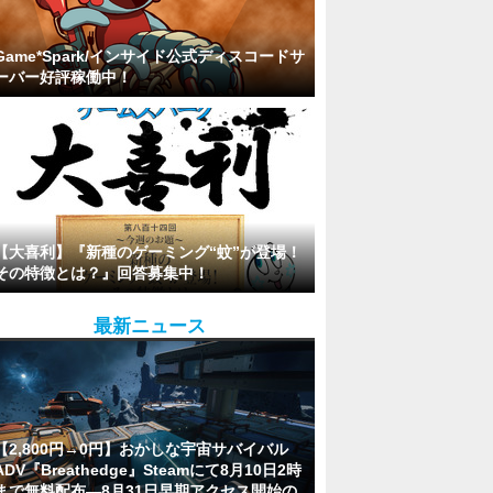
Game*Spark/インサイド公式ディスコードサ
ーバー好評稼働中！
【大喜利】『新種のゲーミング“蚊”が登場！
その特徴とは？』回答募集中！
最新ニュース
【2,800円→0円】おかしな宇宙サバイバル
ADV『Breathedge』Steamにて8月10日2時
まで無料配布―8月31日早期アクセス開始の