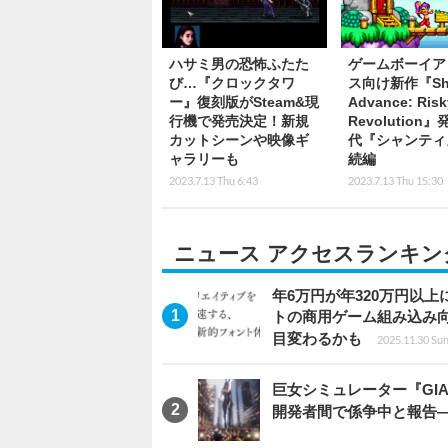
ハサミ男の恐怖ふたた
ゲームボーイア
び…『クロックタワ
ス向け新作『Sha
ー』復刻版がSteam&現
Advance: Risk
行機で発売決定！新規
Revolution
カットシーンや映像ギ
代『シャンティ
ャラリーも
続編
2023.7.13 Thu 6:43
2023.7.13 Thu 15:30
ニュース アクセスランキン
年6万円が年320万円以
トの商用ゲーム組み込み
目変わるかも
2025.11.30 Sun
巨女シミュレーター『GIAN
開発者間で係争中と報告―p