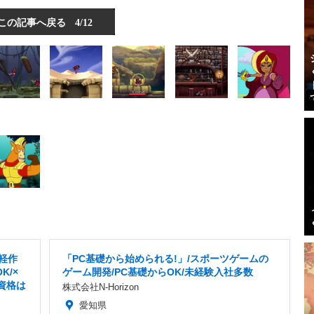
この記事へ戻る
4/12
の軽作
「PC基礎から始められる!」/スポーツゲームの
K/×
ゲーム開発/PC基礎からOK/未経験入社多数
資格は
株式会社N-Horizon
愛知県