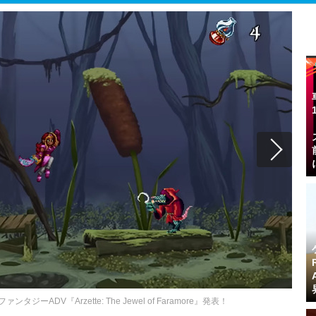
ADV『Arzette: The Jewel of Faramore』発表！