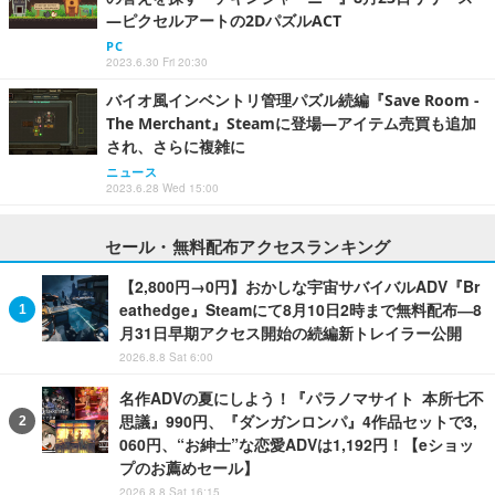
―ピクセルアートの2DパズルACT
PC
2023.6.30 Fri 20:30
バイオ風インベントリ管理パズル続編『Save Room -
The Merchant』Steamに登場―アイテム売買も追加
され、さらに複雑に
ニュース
2023.6.28 Wed 15:00
セール・無料配布アクセスランキング
【2,800円→0円】おかしな宇宙サバイバルADV『Br
eathedge』Steamにて8月10日2時まで無料配布―8
月31日早期アクセス開始の続編新トレイラー公開
2026.8.8 Sat 6:00
名作ADVの夏にしよう！『パラノマサイト 本所七不
思議』990円、『ダンガンロンパ』4作品セットで3,
060円、“お紳士”な恋愛ADVは1,192円！【eショッ
プのお薦めセール】
2026.8.8 Sat 16:15