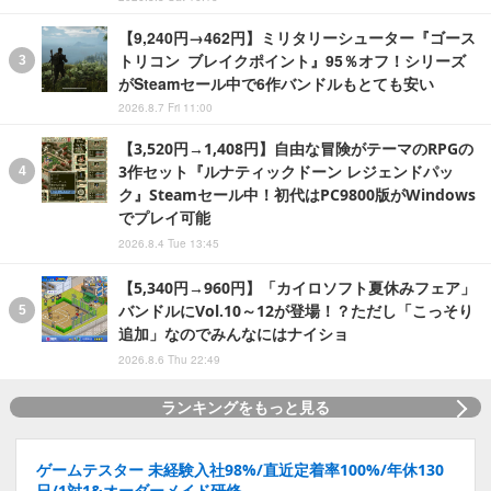
【9,240円→462円】ミリタリーシューター『ゴース
トリコン ブレイクポイント』95％オフ！シリーズ
がSteamセール中で6作バンドルもとても安い
2026.8.7 Fri 11:00
【3,520円→1,408円】自由な冒険がテーマのRPGの
3作セット『ルナティックドーン レジェンドパッ
ク』Steamセール中！初代はPC9800版がWindows
でプレイ可能
2026.8.4 Tue 13:45
【5,340円→960円】「カイロソフト夏休みフェア」
バンドルにVol.10～12が登場！？ただし「こっそり
追加」なのでみんなにはナイショ
2026.8.6 Thu 22:49
ランキングをもっと見る
ゲームテスター 未経験入社98%/直近定着率100%/年休130
日/1対1&オーダーメイド研修