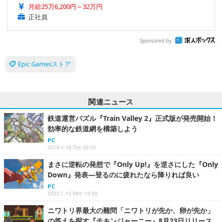
月給25万6,200円～32万円
正社員
Sponsored by
Epic Gamesストア
関連ニュース
鉄道運営パズル『Train Valley 2』正式版が発売開始！
効率的な鉄道網を構築しよう
PC
2019.4.16 Tue 22:00
まさに逆転の発想で『Only Up!』を逆さにした『Only
Down』発表―登るのに疲れたなら降りれば良い
PC
2023.7.10 Mon 15:28
ニワトリ界最大の難問「ニワトリが先か、卵が先か」
の答えを探す『チキンジャーニー』8月23日リリース