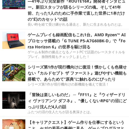
―41年ぶり完全新作『ROUTE16R』開発者インタビュ
ー。新旧スタッフが語るシリーズの魂。そして41年
前、たった1人のために手作業で直した世界に1本だけ
の“幻のカセット”の話
長い時を経て受け継がれる過去と、新たに生まれるものとは。
ゲームプレイも録画配信もこれ1台。AMD Ryzen™ AI
プロセッサ搭載の「G TUNE P5-A7G60BK-D」で『Fo
rza Horizon 6』の世界を駆け回る
ゲーム＆制作の拠点となるノートPCで話題のレースタイトルを
プレイ。放熱性能もチェックしました！
シリーズ第1作が現行機向けに復活！懐かしくも色褪せ
ない『カルドセプト ザ ファースト』遊びやすい機能も
搭載で、あらためて“原典”に触れるのにぴったり
シリーズ第1作が現行機向けの新機能を備えて復活！
「冒険は楽しいものだ」 ─『FF11』と『ウィザードリ
ィ ヴァリアンツ ダフネ』、"優しくないRPG"の沼にど
っぷり沈んだ4人の話
ふたつの沼の住人たちが語る奥深さとは。
【キャリアクエスト】ゲーム作りを仕事にするという
こと。セガの若手の事例に見る，ゲームプログラマと