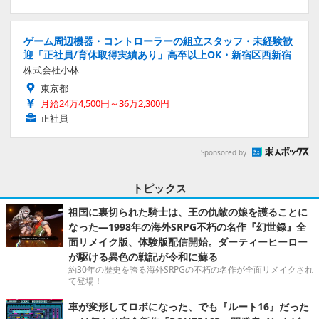
ゲーム周辺機器・コントローラーの組立スタッフ・未経験歓
迎「正社員/育休取得実績あり」高卒以上OK・新宿区西新宿
株式会社小林
東京都
月給24万4,500円～36万2,300円
正社員
Sponsored by
トピックス
祖国に裏切られた騎士は、王の仇敵の娘を護ることに
なった―1998年の海外SRPG不朽の名作『幻世録』全
面リメイク版、体験版配信開始。ダーティーヒーロー
が駆ける異色の戦記が令和に蘇る
約30年の歴史を誇る海外SRPGの不朽の名作が全面リメイクされ
て登場！
車が変形してロボになった、でも『ルート16』だった