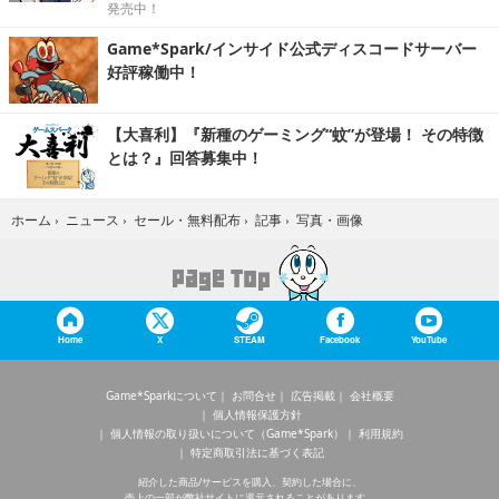
発売中！
Game*Spark/インサイド公式ディスコードサーバー
好評稼働中！
【大喜利】『新種のゲーミング“蚊”が登場！ その特徴
とは？』回答募集中！
写真・画像
ホーム
›
ニュース
›
セール・無料配布
›
記事
›
Home
X
STEAM
Facebook
YouTube
Game*Sparkについて
お問合せ
広告掲載
会社概要
個人情報保護方針
個人情報の取り扱いについて（Game*Spark）
利用規約
特定商取引法に基づく表記
紹介した商品/サービスを購入、契約した場合に、
売上の一部が弊社サイトに還元されることがあります。