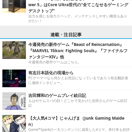
wer 5」はCore Ultra世代の“全てこなせるゲーミング
デスクトップ”
迫力を感じる強力スペック。メンテナンスしやすい構造もあり
がたい！
連載・注目記事
今週発売の新作ゲーム『Beast of Reincarnation』
『MARVEL Tōkon: Fighting Souls』『ファイナルフ
ァンタジーXIV』他
今週発売の新作ゲームはこちら。
有志日本語化の現場から
PCゲーマーなら何かとお世話になっているであろう有志翻訳者
に連続インタビュー。
吉田輝和のゲームプレイ絵日記
もはやゲムスパの顔！どこかで見かけた吉田さんのゲーム絵日
記
【大人気4コマ】じゃんげま（Junk Gaming Maide
n）
Game*Sparkの一大コンテンツに成長した4コマ。単行本も好評