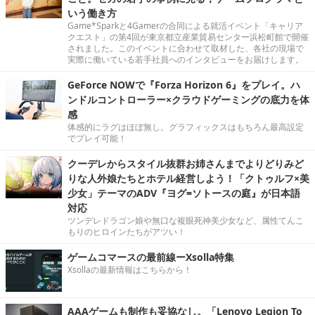
いう働き方
Game*Sparkと4Gamerの合同による就活イベント「キャリア
クエスト」の第4回が東京都立産業貿易センター浜松町館で開催
されました。このイベントに合わせて取材した、各社の現場で
実際に働いている若手社員へのインタビューをお届けします。
GeForce NOWで『Forza Horizon 6』をプレイ。ハ
ンドルコントローラー×クラウドゲーミングの底力を体
感
体感的にラグはほぼ無し。グラフィックスはもちろん最高設定
でプレイ可能！
クーデレからスタイル抜群お姉さんまでよりどりみど
りな人外娘たちとホテル経営しよう！「クトゥルフ×美
少女」テーマのADV『ヨグ=ソトースの庭』が日本語
対応
ツンデレドラゴン娘や無口な複眼死神美少女など、属性てんこ
もりのヒロインたちがアツい！
ゲームコマースの最前線ーXsolla特集
Xsollaの最新情報はこちらから！
AAAゲームも制作も妥協なし。「Lenovo Legion To