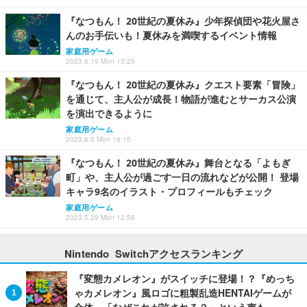
『なつもん！ 20世紀の夏休み』少年探偵団や花火屋さ
んのお手伝いも！夏休みを満喫するイベント情報
家庭用ゲーム
2023.6.19 Mon 13:25
『なつもん！ 20世紀の夏休み』クエスト要素「冒険」
を通じて、主人公が成長！物語が進むとサーカス公演
を演出できるように
家庭用ゲーム
2023.6.5 Mon 18:15
『なつもん！ 20世紀の夏休み』舞台となる「よもぎ
町」や、主人公が過ごす一日の流れなどが公開！ 登場
キャラ9名のイラスト・プロフィールもチェック
家庭用ゲーム
2023.5.29 Mon 12:58
Nintendo Switchアクセスランキング
『変態カメレオン』がスイッチに登場！？『めっち
ゃカメレオン』風ロゴに粗製乱造HENTAIゲームが
合体―「なぜこれが許される？」という声も