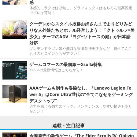
感
体感的にラグはほぼ無し。グラフィックスはもちろん最高設定
でプレイ可能！
クーデレからスタイル抜群お姉さんまでよりどりみど
りな人外娘たちとホテル経営しよう！「クトゥルフ×美
少女」テーマのADV『ヨグ=ソトースの庭』が日本語
対応
ツンデレドラゴン娘や無口な複眼死神美少女など、属性てんこ
もりのヒロインたちがアツい！
ゲームコマースの最前線ーXsolla特集
Xsollaの最新情報はこちらから！
AAAゲームも制作も妥協なし。「Lenovo Legion To
wer 5」はCore Ultra世代の“全てこなせるゲーミング
デスクトップ”
迫力を感じる強力スペック。メンテナンスしやすい構造もあり
がたい！
連載・注目記事
今週発売の新作ゲーム『The Elder Scrolls IV: Oblivio