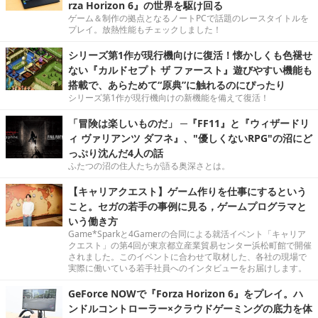
rza Horizon 6』の世界を駆け回る
ゲーム＆制作の拠点となるノートPCで話題のレースタイトルを
プレイ。放熱性能もチェックしました！
シリーズ第1作が現行機向けに復活！懐かしくも色褪せ
ない『カルドセプト ザ ファースト』遊びやすい機能も
搭載で、あらためて“原典”に触れるのにぴったり
シリーズ第1作が現行機向けの新機能を備えて復活！
「冒険は楽しいものだ」 ─『FF11』と『ウィザードリ
ィ ヴァリアンツ ダフネ』、"優しくないRPG"の沼にど
っぷり沈んだ4人の話
ふたつの沼の住人たちが語る奥深さとは。
【キャリアクエスト】ゲーム作りを仕事にするという
こと。セガの若手の事例に見る，ゲームプログラマと
いう働き方
Game*Sparkと4Gamerの合同による就活イベント「キャリア
クエスト」の第4回が東京都立産業貿易センター浜松町館で開催
されました。このイベントに合わせて取材した、各社の現場で
実際に働いている若手社員へのインタビューをお届けします。
GeForce NOWで『Forza Horizon 6』をプレイ。ハ
ンドルコントローラー×クラウドゲーミングの底力を体