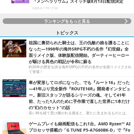
『メンヘラリウム』スイッチ版8月13日配信決定
2026.8.7 Fri 17:00
ランキングをもっと見る
トピックス
祖国に裏切られた騎士は、王の仇敵の娘を護ることに
なった―1998年の海外SRPG不朽の名作『幻世録』全
面リメイク版、体験版配信開始。ダーティーヒーロー
が駆ける異色の戦記が令和に蘇る
約30年の歴史を誇る海外SRPGの不朽の名作が全面リメイクされ
て登場！
車が変形してロボになった、でも『ルート16』だった
―41年ぶり完全新作『ROUTE16R』開発者インタビュ
ー。新旧スタッフが語るシリーズの魂。そして41年
前、たった1人のために手作業で直した世界に1本だけ
の“幻のカセット”の話
長い時を経て受け継がれる過去と、新たに生まれるものとは。
ゲームプレイも録画配信もこれ1台。AMD Ryzen™ AI
プロセッサ搭載の「G TUNE P5-A7G60BK-D」で『Fo