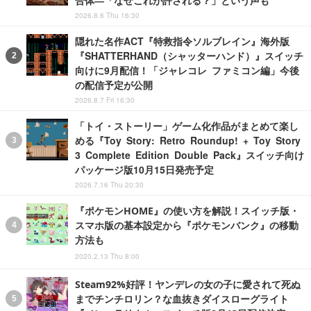
2026.8.6 Thu 16:30
隠れた名作ACT『特救指令ソルブレイン』海外版
『SHATTERHAND（シャッターハンド）』スイッチ
向けに9月配信！「ジャレコレ ファミコン編」今後
の配信予定が公開
2026.8.7 Fri 16:30
「トイ・ストーリー」ゲーム化作品がまとめて楽し
める『Toy Story: Retro Roundup! + Toy Story
3 Complete Edition Double Pack』スイッチ向け
パッケージ版10月15日発売予定
2026.7.16 Thu 20:30
『ポケモンHOME』の使い方を解説！スイッチ版・
スマホ版の基本設定から『ポケモンバンク』の移動
方法も
2020.2.13 Thu 8:00
Steam92%好評！ヤンデレの女の子に愛されて死ぬ
までチンチロリン？な血抜きダイスローグライト