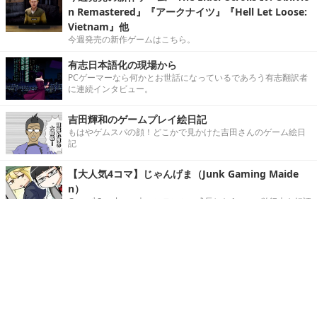
n Remastered』『アークナイツ』『Hell Let Loose:
Vietnam』他
今週発売の新作ゲームはこちら。
有志日本語化の現場から
PCゲーマーなら何かとお世話になっているであろう有志翻訳者
に連続インタビュー。
吉田輝和のゲームプレイ絵日記
もはやゲムスパの顔！どこかで見かけた吉田さんのゲーム絵日
記
【大人気4コマ】じゃんげま（Junk Gaming Maide
n）
Game*Sparkの一大コンテンツに成長した4コマ。単行本も好評
発売中！
Game*Spark/インサイド公式ディスコードサーバー
好評稼働中！
【大喜利】『新種のゲーミング“蚊”が登場！ その特徴
とは？』回答募集中！