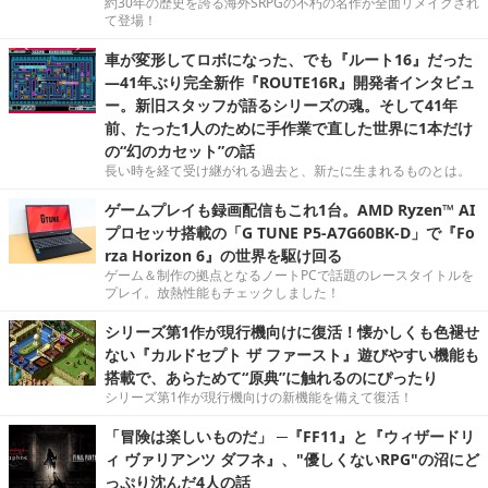
約30年の歴史を誇る海外SRPGの不朽の名作が全面リメイクされ
て登場！
車が変形してロボになった、でも『ルート16』だった
―41年ぶり完全新作『ROUTE16R』開発者インタビュ
ー。新旧スタッフが語るシリーズの魂。そして41年
前、たった1人のために手作業で直した世界に1本だけ
の“幻のカセット”の話
長い時を経て受け継がれる過去と、新たに生まれるものとは。
ゲームプレイも録画配信もこれ1台。AMD Ryzen™ AI
プロセッサ搭載の「G TUNE P5-A7G60BK-D」で『Fo
rza Horizon 6』の世界を駆け回る
ゲーム＆制作の拠点となるノートPCで話題のレースタイトルを
プレイ。放熱性能もチェックしました！
シリーズ第1作が現行機向けに復活！懐かしくも色褪せ
ない『カルドセプト ザ ファースト』遊びやすい機能も
搭載で、あらためて“原典”に触れるのにぴったり
シリーズ第1作が現行機向けの新機能を備えて復活！
「冒険は楽しいものだ」 ─『FF11』と『ウィザードリ
ィ ヴァリアンツ ダフネ』、"優しくないRPG"の沼にど
っぷり沈んだ4人の話