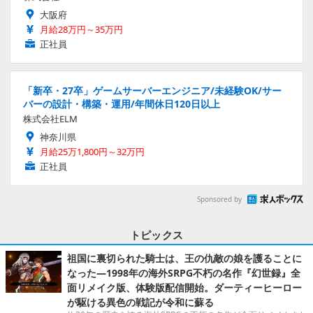
大阪府
月給28万円～35万円
正社員
「新卒・27卒」ゲームサーバーエンジニア/未経験OK/サー
バーの設計・構築・運用/年間休日120日以上
株式会社ELM
神奈川県
月給25万1,800円～32万円
正社員
Sponsored by
トピックス
祖国に裏切られた騎士は、王の仇敵の娘を護ることに
なった―1998年の海外SRPG不朽の名作『幻世録』全
面リメイク版、体験版配信開始。ダーティーヒーロー
が駆ける異色の戦記が令和に蘇る