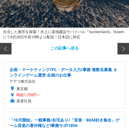
水没した都市を探索！水上に基地建設サバイバル『Sunkenland』Steam
にて8月26日午前10時より配信！日本語に対応
この記事へ戻る
企画・マーケティング/PC・データ入力/事務 複数名募集 オ
ンラインゲーム運営·企画のお仕事
アデコ株式会社
東京都
時給1,750円～
派遣社員
「10月開始」一般事務/在宅あり/「音楽・BGM好き集合」ゲ
ーム音楽の著作権など!事務サポ!1850