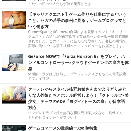
ふたつの沼の住人たちが語る奥深さとは。
【キャリアクエスト】ゲーム作りを仕事にするという
こと。セガの若手の事例に見る，ゲームプログラマと
いう働き方
Game*Sparkと4Gamerの合同による就活イベント「キャリア
クエスト」の第4回が東京都立産業貿易センター浜松町館で開催
されました。このイベントに合わせて取材した、各社の現場で
実際に働いている若手社員へのインタビューをお届けします。
GeForce NOWで『Forza Horizon 6』をプレイ。ハ
ンドルコントローラー×クラウドゲーミングの底力を体
感
体感的にラグはほぼ無し。グラフィックスはもちろん最高設定
でプレイ可能！
クーデレからスタイル抜群お姉さんまでよりどりみど
りな人外娘たちとホテル経営しよう！「クトゥルフ×美
少女」テーマのADV『ヨグ=ソトースの庭』が日本語
対応
ツンデレドラゴン娘や無口な複眼死神美少女など、属性てんこ
もりのヒロインたちがアツい！
ゲームコマースの最前線ーXsolla特集