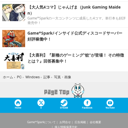
【大人気4コマ】じゃんげま（Junk Gaming Maide
n）
Game*Sparkの一大コンテンツに成長した4コマ。単行本も好評
発売中！
Game*Spark/インサイド公式ディスコードサーバー
好評稼働中！
【大喜利】『新種のゲーミング“蚊”が登場！ その特徴
とは？』回答募集中！
写真・画像
ホーム
›
PC
›
Windows
›
記事
›
Home
X
STEAM
Facebook
YouTube
Game*Sparkについて
お問合せ
広告掲載
会社概要
個人情報保護方針