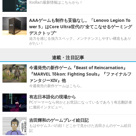
Xsollaの最新情報はこちらから！
AAAゲームも制作も妥協なし。「Lenovo Legion To
wer 5」はCore Ultra世代の“全てこなせるゲーミング
デスクトップ”
迫力を感じる強力スペック。メンテナンスしやすい構造もあり
がたい！
連載・注目記事
今週発売の新作ゲーム『Beast of Reincarnation』
『MARVEL Tōkon: Fighting Souls』『ファイナルフ
ァンタジーXIV』他
今週発売の新作ゲームはこちら。
有志日本語化の現場から
PCゲーマーなら何かとお世話になっているであろう有志翻訳者
に連続インタビュー。
吉田輝和のゲームプレイ絵日記
もはやゲムスパの顔！どこかで見かけた吉田さんのゲーム絵日
記