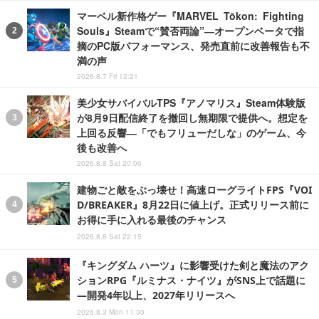
マーベル新作格ゲー『MARVEL Tōkon: Fighting
Souls』Steamで“賛否両論”―オープンベータで指
摘のPC版パフォーマンス、発売直前に改善報告も不
満の声
2026.8.7 Fri 12:21
美少女サバイバルTPS『アノマリス』Steam体験版
が8月9日配信終了を撤回し無期限で提供へ。想定を
上回る反響―「でもフリューだしな」のゲーム、今
後も改善へ
2026.8.8 Sat 20:00
建物ごと敵をぶっ壊せ！高速ローグライトFPS『VOI
D/BREAKER』8月22日に値上げ。正式リリース前に
お得に手に入れる最後のチャンス
2026.8.8 Sat 22:15
『キングダム ハーツ』に影響受けた剣と魔法のアク
ションRPG『ルミナス・ナイツ』がSNS上で話題に
―開発4年以上、2027年リリースへ
2026.8.3 Mon 11:30