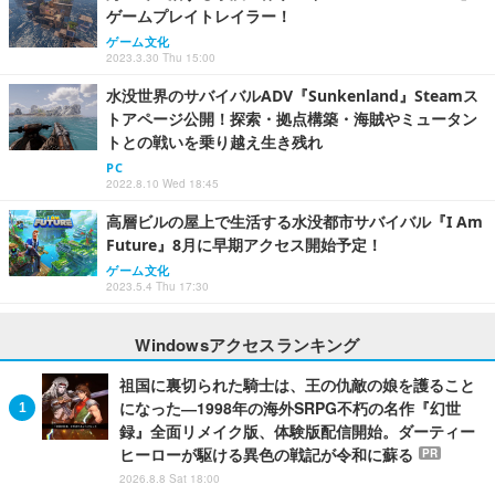
ゲームプレイトレイラー！
ゲーム文化
2023.3.30 Thu 15:00
水没世界のサバイバルADV『Sunkenland』Steamス
トアページ公開！探索・拠点構築・海賊やミュータン
トとの戦いを乗り越え生き残れ
PC
2022.8.10 Wed 18:45
高層ビルの屋上で生活する水没都市サバイバル『I Am
Future』8月に早期アクセス開始予定！
ゲーム文化
2023.5.4 Thu 17:30
Windowsアクセスランキング
祖国に裏切られた騎士は、王の仇敵の娘を護ること
になった―1998年の海外SRPG不朽の名作『幻世
録』全面リメイク版、体験版配信開始。ダーティー
ヒーローが駆ける異色の戦記が令和に蘇る
PR
2026.8.8 Sat 18:00