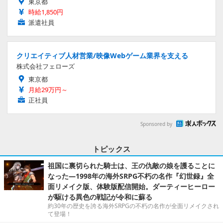
東京都
時給1,850円
派遣社員
クリエイティブ人材営業/映像Webゲーム業界を支える
株式会社フェローズ
東京都
月給29万円～
正社員
Sponsored by
トピックス
祖国に裏切られた騎士は、王の仇敵の娘を護ることに
なった―1998年の海外SRPG不朽の名作『幻世録』全
面リメイク版、体験版配信開始。ダーティーヒーロー
が駆ける異色の戦記が令和に蘇る
約30年の歴史を誇る海外SRPGの不朽の名作が全面リメイクされ
て登場！