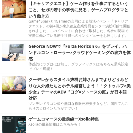
【キャリアクエスト】ゲーム作りを仕事にするという
こと。セガの若手の事例に見る，ゲームプログラマと
いう働き方
Game*Sparkと4Gamerの合同による就活イベント「キャリア
クエスト」の第4回が東京都立産業貿易センター浜松町館で開催
されました。このイベントに合わせて取材した、各社の現場で
実際に働いている若手社員へのインタビューをお届けします。
GeForce NOWで『Forza Horizon 6』をプレイ。ハ
ンドルコントローラー×クラウドゲーミングの底力を体
感
体感的にラグはほぼ無し。グラフィックスはもちろん最高設定
でプレイ可能！
クーデレからスタイル抜群お姉さんまでよりどりみど
りな人外娘たちとホテル経営しよう！「クトゥルフ×美
少女」テーマのADV『ヨグ=ソトースの庭』が日本語
対応
ツンデレドラゴン娘や無口な複眼死神美少女など、属性てんこ
もりのヒロインたちがアツい！
ゲームコマースの最前線ーXsolla特集
Xsollaの最新情報はこちらから！