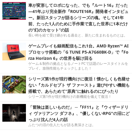
車が変形してロボになった、でも『ルート16』だった
―41年ぶり完全新作『ROUTE16R』開発者インタビュ
ー。新旧スタッフが語るシリーズの魂。そして41年
前、たった1人のために手作業で直した世界に1本だけ
の“幻のカセット”の話
長い時を経て受け継がれる過去と、新たに生まれるものとは。
ゲームプレイも録画配信もこれ1台。AMD Ryzen™ AI
プロセッサ搭載の「G TUNE P5-A7G60BK-D」で『Fo
rza Horizon 6』の世界を駆け回る
ゲーム＆制作の拠点となるノートPCで話題のレースタイトルを
プレイ。放熱性能もチェックしました！
シリーズ第1作が現行機向けに復活！懐かしくも色褪せ
ない『カルドセプト ザ ファースト』遊びやすい機能も
搭載で、あらためて“原典”に触れるのにぴったり
シリーズ第1作が現行機向けの新機能を備えて復活！
「冒険は楽しいものだ」 ─『FF11』と『ウィザードリ
ィ ヴァリアンツ ダフネ』、"優しくないRPG"の沼にど
っぷり沈んだ4人の話
ふたつの沼の住人たちが語る奥深さとは。