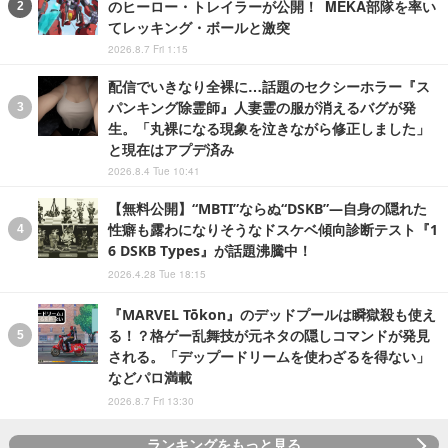
のヒーロー・トレイラーが公開！ MEKA部隊を率い
てレッキング・ボールと激突
2026.8.7 Fri 1:15
配信でいきなり全裸に…話題のセクシーホラー『ス
パンキング除霊師』人妻霊の服が消えるバグが発
生。「丸裸になる現象を泣きながら修正しました」
と現在はアプデ済み
2026.8.4 Tue 10:41
【無料公開】“MBTI”ならぬ“DSKB”―自身の隠れた
性癖も露わになりそうなドスケベ傾向診断テスト『1
6 DSKB Types』が話題沸騰中！
2026.4.28 Tue 18:15
『MARVEL Tōkon』のデッドプールは瞬獄殺も使え
る！？格ゲー乱舞技が元ネタの隠しコマンドが発見
される。「デップードリームを使わざるを得ない」
などパロ満載
2026.8.7 Fri 13:30
ランキングをもっと見る