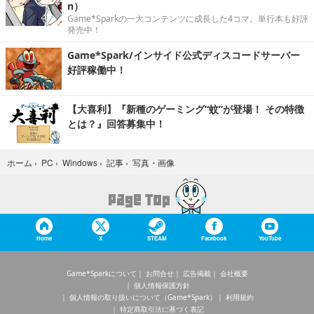
n）
Game*Sparkの一大コンテンツに成長した4コマ。単行本も好評
発売中！
Game*Spark/インサイド公式ディスコードサーバー
好評稼働中！
【大喜利】『新種のゲーミング“蚊”が登場！ その特徴
とは？』回答募集中！
写真・画像
ホーム
›
PC
›
Windows
›
記事
›
Home
X
STEAM
Facebook
YouTube
Game*Sparkについて
お問合せ
広告掲載
会社概要
個人情報保護方針
個人情報の取り扱いについて（Game*Spark）
利用規約
特定商取引法に基づく表記