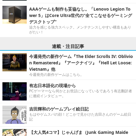
AAAゲームも制作も妥協なし。「Lenovo Legion To
wer 5」はCore Ultra世代の“全てこなせるゲーミング
デスクトップ”
迫力を感じる強力スペック。メンテナンスしやすい構造もあり
がたい！
連載・注目記事
今週発売の新作ゲーム『The Elder Scrolls IV: Oblivio
n Remastered』『アークナイツ』『Hell Let Loose:
Vietnam』他
今週発売の新作ゲームはこちら。
有志日本語化の現場から
PCゲーマーなら何かとお世話になっているであろう有志翻訳者
に連続インタビュー。
吉田輝和のゲームプレイ絵日記
もはやゲムスパの顔！どこかで見かけた吉田さんのゲーム絵日
記
【大人気4コマ】じゃんげま（Junk Gaming Maide