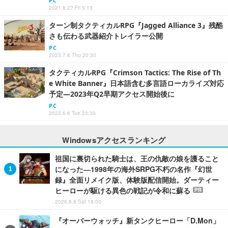
PC
2021.8.27 Fri 5:13
ターン制タクティカルRPG『Jagged Alliance 3』残酷
さも伝わる武器紹介トレイラー公開
PC
2023.7.6 Thu 20:30
タクティカルRPG『Crimson Tactics: The Rise of Th
e White Banner』日本語含む多言語ローカライズ対応
予定―2023年Q2早期アクセス開始後に
PC
2023.6.6 Tue 23:30
Windowsアクセスランキング
祖国に裏切られた騎士は、王の仇敵の娘を護ること
になった―1998年の海外SRPG不朽の名作『幻世
録』全面リメイク版、体験版配信開始。ダーティー
ヒーローが駆ける異色の戦記が令和に蘇る
PR
2026.8.8 Sat 18:00
『オーバーウォッチ』新タンクヒーロー「D.Mon」