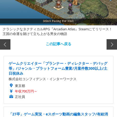
クラシックなタクティカルRPG『Arcadian Atlas』Steamにてリリース！
王国の命運を賭けて立ち上がる男女の物語
この記事へ戻る
ゲームクリエイター「プランナー・ディレクター・デバッグ
等」/ジャンル・プラットフォーム豊富/月案件数300以上/土
日祝休み
株式会社コンフィデンス・インターワークス
東京都
年収700万円～
正社員
「27卒」ゲーム実況・eスポーツ動画の編集スタッフ/有給消