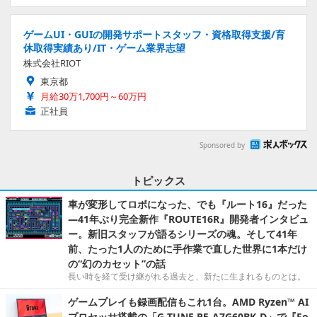
ゲームUI・GUIの開発サポートスタッフ・資格取得支援/育
休取得実績あり/IT・ゲーム業界志望
株式会社RIOT
東京都
月給30万1,700円～60万円
正社員
Sponsored by
トピックス
車が変形してロボになった、でも『ルート16』だった
―41年ぶり完全新作『ROUTE16R』開発者インタビュ
ー。新旧スタッフが語るシリーズの魂。そして41年
前、たった1人のために手作業で直した世界に1本だけ
の“幻のカセット”の話
長い時を経て受け継がれる過去と、新たに生まれるものとは。
ゲームプレイも録画配信もこれ1台。AMD Ryzen™ AI
プロセッサ搭載の「G TUNE P5-A7G60BK-D」で『Fo