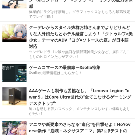
感
体感的にラグはほぼ無し。グラフィックスはもちろん最高設定
でプレイ可能！
クーデレからスタイル抜群お姉さんまでよりどりみど
りな人外娘たちとホテル経営しよう！「クトゥルフ×美
少女」テーマのADV『ヨグ=ソトースの庭』が日本語
対応
ツンデレドラゴン娘や無口な複眼死神美少女など、属性てんこ
もりのヒロインたちがアツい！
ゲームコマースの最前線ーXsolla特集
Xsollaの最新情報はこちらから！
AAAゲームも制作も妥協なし。「Lenovo Legion To
wer 5」はCore Ultra世代の“全てこなせるゲーミング
デスクトップ”
迫力を感じる強力スペック。メンテナンスしやすい構造もあり
がたい！
アニマや新要素のさらなる“進化”を目撃せよ！HoYov
erse新作『崩壊：ネクサスアニマ』第2回βテストの