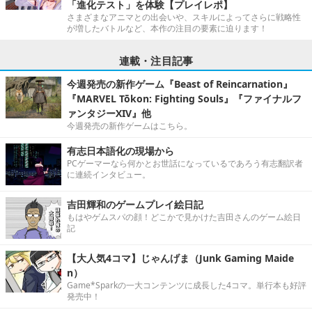
「進化テスト」を体験【プレイレポ】
さまざまなアニマとの出会いや、スキルによってさらに戦略性
が増したバトルなど、本作の注目の要素に迫ります！
連載・注目記事
今週発売の新作ゲーム『Beast of Reincarnation』
『MARVEL Tōkon: Fighting Souls』『ファイナルフ
ァンタジーXIV』他
今週発売の新作ゲームはこちら。
有志日本語化の現場から
PCゲーマーなら何かとお世話になっているであろう有志翻訳者
に連続インタビュー。
吉田輝和のゲームプレイ絵日記
もはやゲムスパの顔！どこかで見かけた吉田さんのゲーム絵日
記
【大人気4コマ】じゃんげま（Junk Gaming Maide
n）
Game*Sparkの一大コンテンツに成長した4コマ。単行本も好評
発売中！