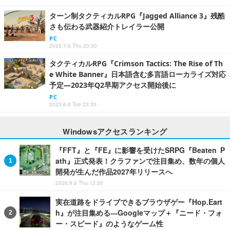
ターン制タクティカルRPG『Jagged Alliance 3』残酷
さも伝わる武器紹介トレイラー公開
PC
2023.7.6 Thu 20:30
タクティカルRPG『Crimson Tactics: The Rise of Th
e White Banner』日本語含む多言語ローカライズ対応
予定―2023年Q2早期アクセス開始後に
PC
2023.6.6 Tue 23:30
Windowsアクセスランキング
『FFT』と『FE』に影響を受けたSRPG『Beaten P
ath』正式発表！クラファンで注目集め、数年の個人
開発が生んだ作品2027年リリースへ
2026.8.6 Thu 12:30
実在道路をドライブできるブラウザゲー『Hop.Eart
h』が注目集める―Googleマップ＋『ニード・フォ
ー・スピード』のようなゲーム性