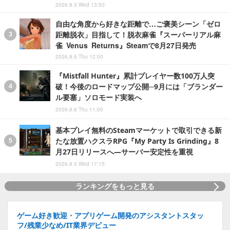
2026.8.5 Wed 13:50
自由な角度から好きな距離で…ご褒美シーン「ゼロ
距離脱衣」目指して！脱衣麻雀『スーパーリアル麻
雀 Venus Returns』Steamで8月27日発売
2026.8.6 Thu 12:00
『Mistfall Hunter』累計プレイヤー数100万人突
破！今後のロードマップ公開─9月には「ブランダー
ル要塞」ソロモード実装へ
2026.8.6 Thu 11:00
基本プレイ無料のSteamマーケットで取引できる新
たな放置ハクスラRPG『My Party Is Grinding』8
月27日リリースへ―サーバー安定性を重視
2026.8.5 Wed 17:15
ランキングをもっと見る
ゲーム好き歓迎・アプリゲーム開発のアシスタントスタッ
フ/残業少なめ/IT業界デビュー