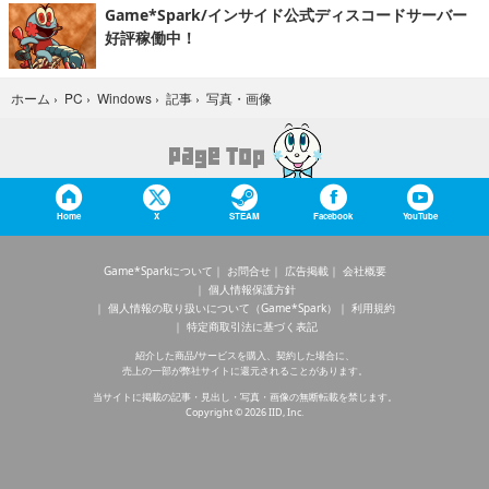
Game*Spark/インサイド公式ディスコードサーバー
好評稼働中！
写真・画像
ホーム
›
PC
›
Windows
›
記事
›
Home
X
STEAM
Facebook
YouTube
Game*Sparkについて
お問合せ
広告掲載
会社概要
個人情報保護方針
個人情報の取り扱いについて（Game*Spark）
利用規約
特定商取引法に基づく表記
紹介した商品/サービスを購入、契約した場合に、
売上の一部が弊社サイトに還元されることがあります。
当サイトに掲載の記事・見出し・写真・画像の無断転載を禁じます。
Copyright © 2026 IID, Inc.