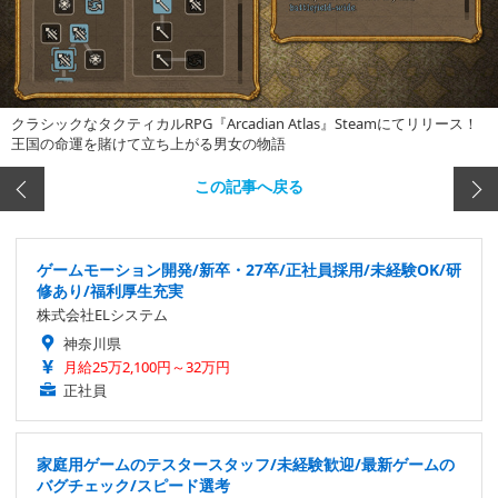
クラシックなタクティカルRPG『Arcadian Atlas』Steamにてリリース！
王国の命運を賭けて立ち上がる男女の物語
この記事へ戻る
ゲームモーション開発/新卒・27卒/正社員採用/未経験OK/研
修あり/福利厚生充実
株式会社ELシステム
神奈川県
月給25万2,100円～32万円
正社員
家庭用ゲームのテスタースタッフ/未経験歓迎/最新ゲームの
バグチェック/スピード選考