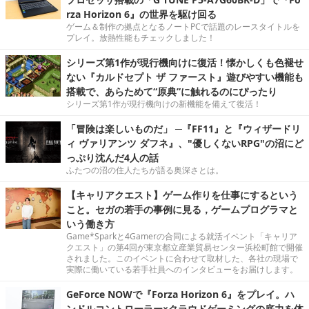
rza Horizon 6』の世界を駆け回る
ゲーム＆制作の拠点となるノートPCで話題のレースタイトルを
プレイ。放熱性能もチェックしました！
シリーズ第1作が現行機向けに復活！懐かしくも色褪せ
ない『カルドセプト ザ ファースト』遊びやすい機能も
搭載で、あらためて“原典”に触れるのにぴったり
シリーズ第1作が現行機向けの新機能を備えて復活！
「冒険は楽しいものだ」 ─『FF11』と『ウィザードリ
ィ ヴァリアンツ ダフネ』、"優しくないRPG"の沼にど
っぷり沈んだ4人の話
ふたつの沼の住人たちが語る奥深さとは。
【キャリアクエスト】ゲーム作りを仕事にするという
こと。セガの若手の事例に見る，ゲームプログラマと
いう働き方
Game*Sparkと4Gamerの合同による就活イベント「キャリア
クエスト」の第4回が東京都立産業貿易センター浜松町館で開催
されました。このイベントに合わせて取材した、各社の現場で
実際に働いている若手社員へのインタビューをお届けします。
GeForce NOWで『Forza Horizon 6』をプレイ。ハ
ンドルコントローラー×クラウドゲーミングの底力を体