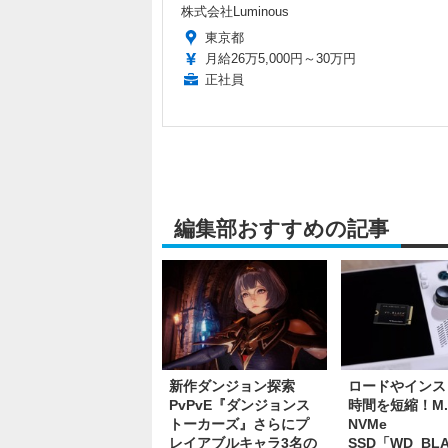
株式会社Luminous
東京都
月給26万5,000円～30万円
正社員
編集部おすすめの記事
新作ダンジョン探索
ロードやインス
PvPvE『ダンジョンス
時間を短縮！M.2
トーカーズ』さらにプ
NVMe
レイアブルキャラ3名の
SSD「WD_BL