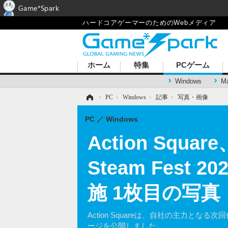
Game*Spark
ハードコアゲーマーのためのWebメディア
ホーム
特集
PCゲーム
Windows
M
ホーム
›
PC
›
Windows
›
記事
›
写真・画像
PC
Windows
Action Squa
Steam Fes
施 1枚目の写真
Action Squareは、自社の主力となる次回作
ージを公開しました。