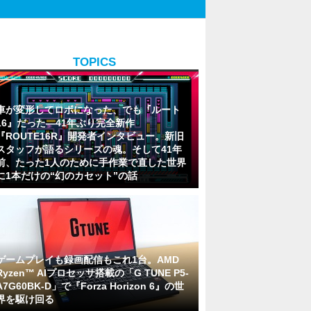
TOPICS
車が変形してロボになった、でも『ルート
16』だった―41年ぶり完全新作
『ROUTE16R』開発者インタビュー。新旧
スタッフが語るシリーズの魂。そして41年
前、たった1人のために手作業で直した世界
に1本だけの“幻のカセット”の話
ゲームプレイも録画配信もこれ1台。AMD
Ryzen™ AIプロセッサ搭載の「G TUNE P5-
A7G60BK-D」で『Forza Horizon 6』の世
界を駆け回る