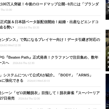
レイヤー数100万人突破！今後のロードマップ公開─9月には「ブランダ
 Thu 11:00
istria』正式版＆日本語ベータ版配信開始！結婚・出産などエンドコ
に迫る勢い
2026.8.6 Thu 10:35
センダンス」で気になるプレイヤー向け！データ引継ぎ対応の
026.8.5 Wed 12:30
PG『Beaten Path』正式発表！クラファンで注目集め、数年
ースへ
2026.8.6 Thu 12:30
」システムについて公式Xが紹介。「BODY」「ARMS」
みに強化できる
2026.8.5 Wed 20:15
美シーン「ゼロ距離脱衣」目指して！脱衣麻雀『スーパーリア
月27日発売
2026.8.6 Thu 12:00