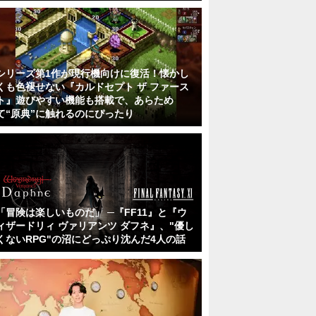
シリーズ第1作が現行機向けに復活！懐かし
くも色褪せない『カルドセプト ザ ファース
ト』遊びやすい機能も搭載で、あらため
て“原典”に触れるのにぴったり
「冒険は楽しいものだ」 ─『FF11』と『ウ
ィザードリィ ヴァリアンツ ダフネ』、"優し
くないRPG"の沼にどっぷり沈んだ4人の話