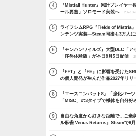
『Mistfall Hunter』累計プ
ール要塞」ソロモード実装へ
2026.8.6
ライフシムRPG『Fields of M
ンテンツ実装―Steam同接も3万人
『モンハンワイルズ』大型DLC「ア
「序盤体験版」が本日8月5日配信
2
『FFT』と『FE』に影響を受けたSR
の個人開発が生んだ作品2027年リリ
『エースコンバット8』「強化パーツ
「MISC」の3タイプで機体を自分好
自由な角度から好きな距離で…ご褒
ル麻雀 Venus Returns』Steamで8