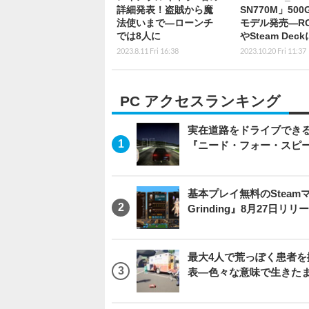
詳細発表！盗賊から魔
SN770M」500G
法使いまで―ローンチ
モデル発売―ROG
では8人に
やSteam Dec
2023.8.11 Fri 16:38
2023.10.20 Fri 11:37
PC アクセスランキング
実在道路をドライブできるブ
『ニード・フォー・スピ
基本プレイ無料のSteamマ
Grinding』8月27日
最大4人で荒っぽく患者を搬送
表―色々な意味で生きた