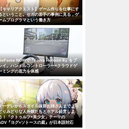
【キャリアクエスト】ゲーム作りを仕事にす
るということ。セガの若手の事例に見る，ゲ
ームプログラマという働き方
GeForce NOWで『Forza Horizon 6』をプ
レイ。ハンドルコントローラー×クラウドゲ
ーミングの底力を体感
クーデレからスタイル抜群お姉さんまでより
どりみどりな人外娘たちとホテル経営しよ
う！「クトゥルフ×美少女」テーマの
ADV『ヨグ=ソトースの庭』が日本語対応