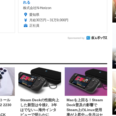
れる
株式会社N-Horizon
愛知県
月給30万円～31万9,000円
正社員
Sponsored by
トール
Steam Deckの性能向上
Macを上回る！Steam
 2230
した新型は今後2、3年
Deck普及の影響で
はでない―海外インタ
Steam上のLinux使用
ACK
ビューで明らかに
率が上昇中―先月はセ