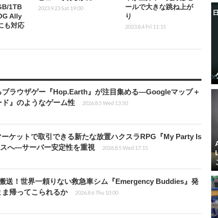
B/1TB
ールで大きな跳ね上が
2023.9.23 Sat 19:00
 Ally
り
kにも対応
2023.8.4 Fri 11:15
ラウザゲー『Hop.Earth』が注目集める―Googleマップ＋
ード』のようなゲーム性
2026.8.5 Wed 13:50
ーケットで取引できる新たな放置ハクスラRPG『My Party Is
リリースへ―サーバー安定性を重視
2026.8.5 Wed 17:15
！世界一頼りない救急車シム『Emergency Buddies』発
まま帰ってこられるか
2026.8.6 Thu 10:00