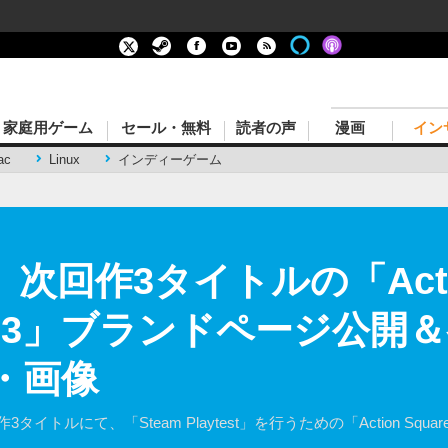
家庭用ゲーム
セール・無料
読者の声
漫画
イン
ac
Linux
インディーゲーム
re、次回作3タイトルの「Actio
t 2023」ブランドページ公
・画像
3タイトルにて、「Steam Playtest」を行うための「Action Squar