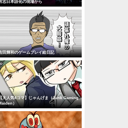
有志日本語化の現場から
吉田輝和のゲームプレイ絵日記
【大人気4コマ】じゃんげま（Junk Gaming
Maiden）