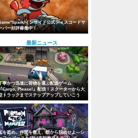
Game*Spark/インサイド公式ディスコードサ
ーバー好評稼働中！
最新ニュース
丁寧かつ迅速に荷物を運ぶ配送ゲーム
『Cargo, Please!』配信！スクーターから大
型トラックまでステップアップしていこう
宝を盗め、仲間を救え、館から脱出せよ―シ