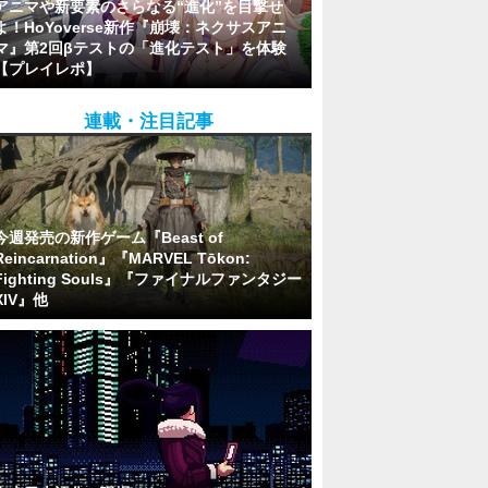
アニマや新要素のさらなる“進化”を目撃せ
よ！HoYoverse新作『崩壊：ネクサスアニ
マ』第2回βテストの「進化テスト」を体験
【プレイレポ】
連載・注目記事
今週発売の新作ゲーム『Beast of
Reincarnation』『MARVEL Tōkon:
Fighting Souls』『ファイナルファンタジー
XIV』他