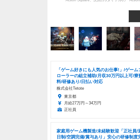
Action Square、次回作3タイトルの「Acti
「ゲーム好きにも人気のお仕事!」/ゲーム
ローラーの組立補助/月収30万円以上可/寮
料/研修あり/日払い対応
株式会社Tetote
東京都
月給27万円～34万円
正社員
家庭用ゲーム機製造/未経験歓迎「正社員/
日制/空調完備/賞与あり」安心の研修制度