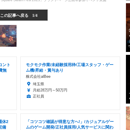
on Square Steam Fest 2023」ブランドページ公開＆参加イベント実施
この記事へ戻る
1/4
コント
モクモク作業/未経験採用枠/工場スタッフ・ゲー
費無
ム機/昇給・賞与あり
株式会社alBee
埼玉県
月給28万円～50万円
正社員
週休2
「コツコツ確認が得意な方へ!」/カジュアルゲー
完備
ムのゲーム開発/正社員採用/人気サービスに関わ