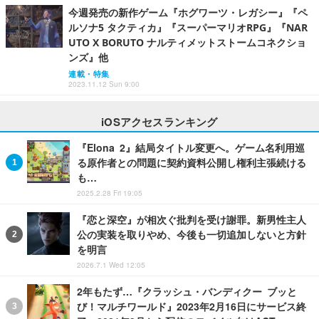
今週発売の新作ゲーム『ホグワーツ・レガシー』『ペ
ルソナ5 タクティカ』『スーパーマリオRPG』『NAR
UTO X BORUTO ナルティメットストームコネクショ
ンズ』他
連載・特集
2023.11.12 Sun 9:00
iOSアクセスランキング
『Elona 2』結局タイトル変更へ。ゲーム名利用巡
る原作者との問題に契約資料公開し権利主張続ける
も…
2025.2.28 Fri 19:05
『恋と深空』が相次ぐ批判を受け謝罪。新男性主人
公の実装を取りやめ、今後も一切追加しないと方針
を明言
2026.7.1 Wed 12:05
2年もたず…『クラッシュ・バンディクー ブッと
び！マルチワールド』2023年2月16日にサービス終