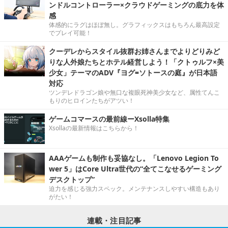
ンドルコントローラー×クラウドゲーミングの底力を体
感
体感的にラグはほぼ無し。グラフィックスはもちろん最高設定
でプレイ可能！
クーデレからスタイル抜群お姉さんまでよりどりみど
りな人外娘たちとホテル経営しよう！「クトゥルフ×美
少女」テーマのADV『ヨグ=ソトースの庭』が日本語
対応
ツンデレドラゴン娘や無口な複眼死神美少女など、属性てんこ
もりのヒロインたちがアツい！
ゲームコマースの最前線ーXsolla特集
Xsollaの最新情報はこちらから！
AAAゲームも制作も妥協なし。「Lenovo Legion To
wer 5」はCore Ultra世代の“全てこなせるゲーミング
デスクトップ”
迫力を感じる強力スペック。メンテナンスしやすい構造もあり
がたい！
連載・注目記事