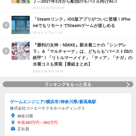
了―2021年3月から配信のモバイル向けACT
2022.12.20 Tue 12:05
「Steamリンク」iOS版アプリがついに登場！iPho
neでもリモートでSteamゲームが楽しめる
2019.5.16 Thu 11:30
『勝利の女神：NIKKE』新水着ニケの「シンデレ
ラ」＆「マルチャーナ」は、どちらも“バーストIIIの
鉄甲”！「リトルマーメイド」「ティア」「ナガ」の
水着コスも実装【番組まとめ】
2026.6.28 Sun 18:30
ランキングをもっと見る
ゲームエンジニア/横浜市/神奈川県/新高島駅
株式会社コーエーテクモホールディングス
神奈川県
年収480万円～860万円
正社員