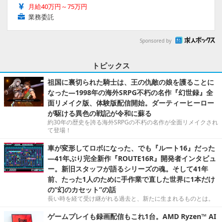
月給40万円～75万円
業務委託
Sponsored by
トピックス
祖国に裏切られた騎士は、王の仇敵の娘を護ることに
なった―1998年の海外SRPG不朽の名作『幻世録』全
面リメイク版、体験版配信開始。ダーティーヒーロー
が駆ける異色の戦記が令和に蘇る
約30年の歴史を誇る海外SRPGの不朽の名作が全面リメイクされ
て登場！
車が変形してロボになった、でも『ルート16』だった
―41年ぶり完全新作『ROUTE16R』開発者インタビュ
ー。新旧スタッフが語るシリーズの魂。そして41年
前、たった1人のために手作業で直した世界に1本だけ
の“幻のカセット”の話
長い時を経て受け継がれる過去と、新たに生まれるものとは。
ゲームプレイも録画配信もこれ1台。AMD Ryzen™ AI