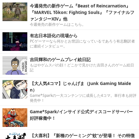
今週発売の新作ゲーム『Beast of Reincarnation』
『MARVEL Tōkon: Fighting Souls』『ファイナルフ
ァンタジーXIV』他
今週発売の新作ゲームはこちら。
有志日本語化の現場から
PCゲーマーなら何かとお世話になっているであろう有志翻訳者
に連続インタビュー。
吉田輝和のゲームプレイ絵日記
もはやゲムスパの顔！どこかで見かけた吉田さんのゲーム絵日
記
【大人気4コマ】じゃんげま（Junk Gaming Maide
n）
Game*Sparkの一大コンテンツに成長した4コマ。単行本も好評
発売中！
Game*Spark/インサイド公式ディスコードサーバー
好評稼働中！
【大喜利】『新種のゲーミング“蚊”が登場！ その特徴