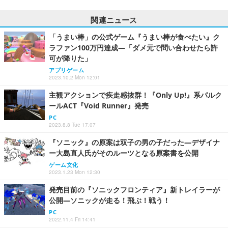
関連ニュース
「うまい棒」の公式ゲーム『うまい棒が食べたい』ク
ラファン100万円達成―「ダメ元で問い合わせたら許
可が降りた」
アプリゲーム
2023.10.2 Mon 12:01
主観アクションで疾走感抜群！『Only Up!』系パルク
ールACT『Void Runner』発売
PC
2023.8.8 Tue 17:07
『ソニック』の原案は双子の男の子だった―デザイナ
ー大島直人氏がそのルーツとなる原案書を公開
ゲーム文化
2023.1.23 Mon 12:30
発売目前の『ソニックフロンティア』新トレイラーが
公開―ソニックが走る！飛ぶ！戦う！
PC
2022.11.4 Fri 14:41