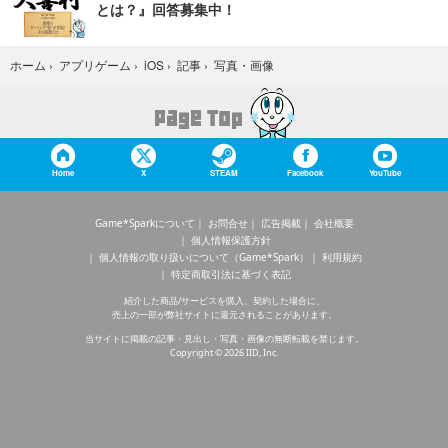
とは？』回答募集中！
写真・画像
ホーム
›
アプリゲーム
›
iOS
›
記事
›
Home
X
STEAM
Facebook
YouTube
Game*Sparkについて
お問合せ
広告掲載
会社概要
個人情報保護方針
個人情報の取り扱いについて（Game*Spark）
利用規約
特定商取引法に基づく表記
紹介した商品/サービスを購入、契約した場合に、
売上の一部が弊社サイトに還元されることがあります。
当サイトに掲載の記事・見出し・写真・画像の無断転載を禁じます。
Copyright © 2026 IID, Inc.