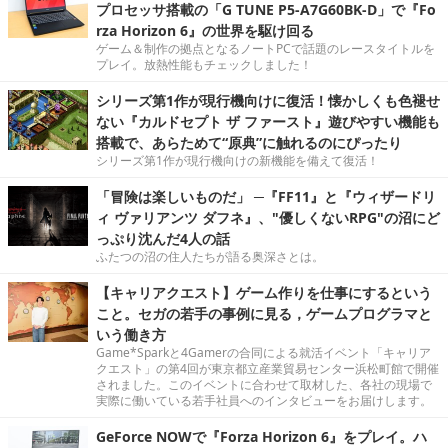
プロセッサ搭載の「G TUNE P5-A7G60BK-D」で『Fo
rza Horizon 6』の世界を駆け回る
ゲーム＆制作の拠点となるノートPCで話題のレースタイトルを
プレイ。放熱性能もチェックしました！
シリーズ第1作が現行機向けに復活！懐かしくも色褪せ
ない『カルドセプト ザ ファースト』遊びやすい機能も
搭載で、あらためて“原典”に触れるのにぴったり
シリーズ第1作が現行機向けの新機能を備えて復活！
「冒険は楽しいものだ」 ─『FF11』と『ウィザードリ
ィ ヴァリアンツ ダフネ』、"優しくないRPG"の沼にど
っぷり沈んだ4人の話
ふたつの沼の住人たちが語る奥深さとは。
【キャリアクエスト】ゲーム作りを仕事にするという
こと。セガの若手の事例に見る，ゲームプログラマと
いう働き方
Game*Sparkと4Gamerの合同による就活イベント「キャリア
クエスト」の第4回が東京都立産業貿易センター浜松町館で開催
されました。このイベントに合わせて取材した、各社の現場で
実際に働いている若手社員へのインタビューをお届けします。
GeForce NOWで『Forza Horizon 6』をプレイ。ハ