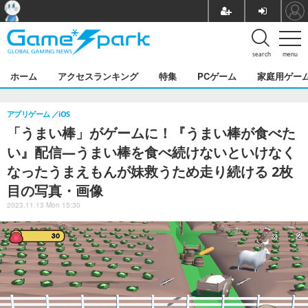
search
menu
ホーム
アクセスランキング
特集
PCゲーム
家庭用ゲー
アプリゲーム
iOS
「うまい棒」がゲームに！『うまい棒が食べた
い』配信―うまい棒を食べ続けないといけなく
なったうまえもんが妹救うため走り続ける 2枚
目の写真・画像
2023.11.13 Mon 15:30