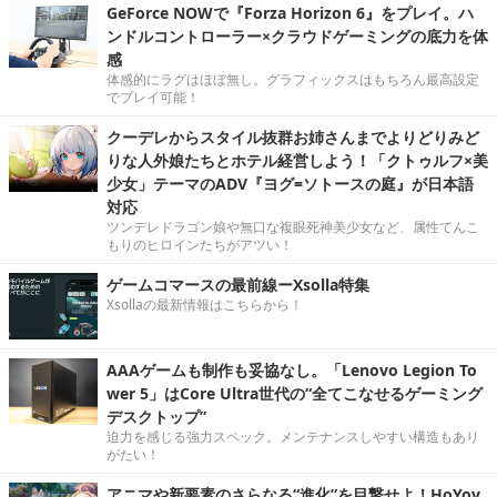
GeForce NOWで『Forza Horizon 6』をプレイ。ハ
ンドルコントローラー×クラウドゲーミングの底力を体
感
体感的にラグはほぼ無し。グラフィックスはもちろん最高設定
でプレイ可能！
クーデレからスタイル抜群お姉さんまでよりどりみど
りな人外娘たちとホテル経営しよう！「クトゥルフ×美
少女」テーマのADV『ヨグ=ソトースの庭』が日本語
対応
ツンデレドラゴン娘や無口な複眼死神美少女など、属性てんこ
もりのヒロインたちがアツい！
ゲームコマースの最前線ーXsolla特集
Xsollaの最新情報はこちらから！
AAAゲームも制作も妥協なし。「Lenovo Legion To
wer 5」はCore Ultra世代の“全てこなせるゲーミング
デスクトップ”
迫力を感じる強力スペック。メンテナンスしやすい構造もあり
がたい！
アニマや新要素のさらなる“進化”を目撃せよ！HoYov