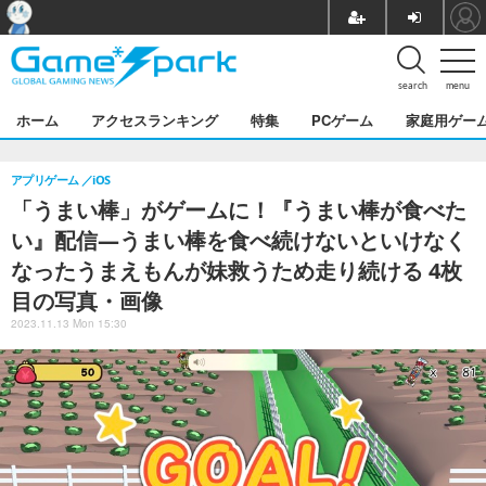
search
menu
ホーム
アクセスランキング
特集
PCゲーム
家庭用ゲー
アプリゲーム
iOS
「うまい棒」がゲームに！『うまい棒が食べた
い』配信―うまい棒を食べ続けないといけなく
なったうまえもんが妹救うため走り続ける 4枚
目の写真・画像
2023.11.13 Mon 15:30