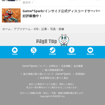
発売中！
Game*Spark/インサイド公式ディスコードサーバー
好評稼働中！
写真・画像
ホーム
›
アプリゲーム
›
iOS
›
記事
›
Home
X
STEAM
Facebook
YouTube
Game*Sparkについて
お問合せ
広告掲載
会社概要
個人情報保護方針
個人情報の取り扱いについて（Game*Spark）
利用規約
特定商取引法に基づく表記
紹介した商品/サービスを購入、契約した場合に、
売上の一部が弊社サイトに還元されることがあります。
当サイトに掲載の記事・見出し・写真・画像の無断転載を禁じます。
Copyright © 2026 IID, Inc.