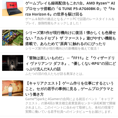
ゲームプレイも録画配信もこれ1台。AMD Ryzen™ AI
プロセッサ搭載の「G TUNE P5-A7G60BK-D」で『Fo
rza Horizon 6』の世界を駆け回る
ゲーム＆制作の拠点となるノートPCで話題のレースタイトルを
プレイ。放熱性能もチェックしました！
シリーズ第1作が現行機向けに復活！懐かしくも色褪せ
ない『カルドセプト ザ ファースト』遊びやすい機能も
搭載で、あらためて“原典”に触れるのにぴったり
シリーズ第1作が現行機向けの新機能を備えて復活！
「冒険は楽しいものだ」 ─『FF11』と『ウィザードリ
ィ ヴァリアンツ ダフネ』、"優しくないRPG"の沼にど
っぷり沈んだ4人の話
ふたつの沼の住人たちが語る奥深さとは。
【キャリアクエスト】ゲーム作りを仕事にするという
こと。セガの若手の事例に見る，ゲームプログラマと
いう働き方
Game*Sparkと4Gamerの合同による就活イベント「キャリア
クエスト」の第4回が東京都立産業貿易センター浜松町館で開催
されました。このイベントに合わせて取材した、各社の現場で
実際に働いている若手社員へのインタビューをお届けします。