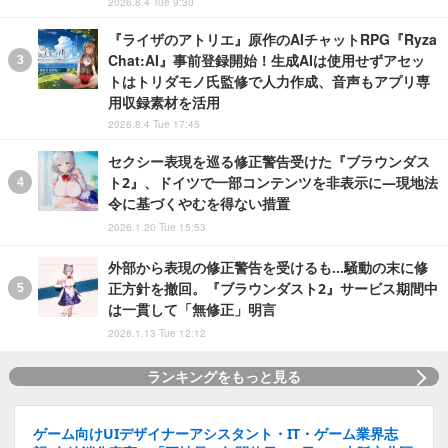
2026.8.4 Tue 9:30
『ライザのアトリエ』原作のAIチャットRPG『Ryza
Chat:AI』事前登録開始！生成AIは使用せずアセッ
トはトリダモノ氏監修で人力作成、音声もアプリ専
用収録素材を活用
2026.8.4 Tue 17:45
セクシー表現を巡る修正警告受けた『ブラウンダス
ト2』、ドイツで一部コンテンツを非表示に―現地法
令に基づくやむを得ない措置
2026.1.20 Tue 15:53
外部から表現の修正警告を受けるも…騒動の末に修
正方針を撤回。『ブラウンダスト2』サービス期間中
は一貫して「無修正」明言
2026.1.13 Tue 12:12
ランキングをもっと見る
ゲーム向けUIデザイナーアシスタント・IT・ゲーム業界志