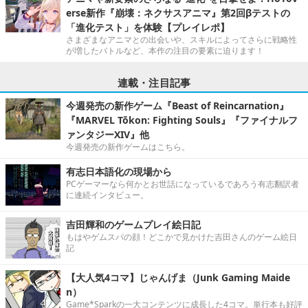
erse新作『崩壊：ネクサスアニマ』第2回βテストの
「進化テスト」を体験【プレイレポ】
さまざまなアニマとの出会いや、スキルによってさらに戦略性
が増したバトルなど、本作の注目の要素に迫ります！
連載・注目記事
今週発売の新作ゲーム『Beast of Reincarnation』
『MARVEL Tōkon: Fighting Souls』『ファイナルフ
ァンタジーXIV』他
今週発売の新作ゲームはこちら。
有志日本語化の現場から
PCゲーマーなら何かとお世話になっているであろう有志翻訳者
に連続インタビュー。
吉田輝和のゲームプレイ絵日記
もはやゲムスパの顔！どこかで見かけた吉田さんのゲーム絵日
記
【大人気4コマ】じゃんげま（Junk Gaming Maide
n）
Game*Sparkの一大コンテンツに成長した4コマ。単行本も好評