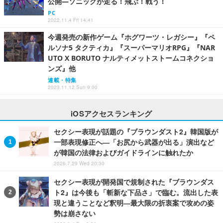
公開―ソニックが走る！飛ぶ！戦う！
PC
2022.11.4 Fri 14:41
今週発売の新作ゲーム『ホグワーツ・レガシー』『ペ
ルソナ5 タクティカ』『スーパーマリオRPG』『NAR
UTO X BORUTO ナルティメットストームコネクショ
ンズ』他
連載・特集
2023.11.12 Sun 9:00
iOSアクセスランキング
セクシー表現が話題の『ブラウンダスト2』韓国版が
一部表現修正へ―「お尻から武器が出る」演出など
が韓国の法律およびガイドラインに触れたか
2026.7.29 Wed 20:30
セクシー表現が開発国で規制された『ブラウンダス
ト2』は今後も「斬新な下品さ」で臨む。流出した表
現と違うことなど釈明―最大限の折衷案で攻めの姿
勢は崩さない