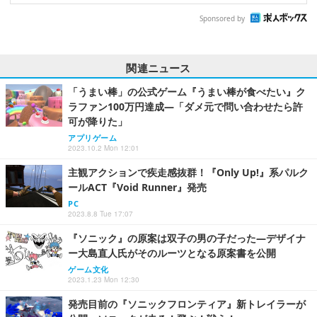
Sponsored by
関連ニュース
「うまい棒」の公式ゲーム『うまい棒が食べたい』ク
ラファン100万円達成―「ダメ元で問い合わせたら許
可が降りた」
アプリゲーム
2023.10.2 Mon 12:01
主観アクションで疾走感抜群！『Only Up!』系パルク
ールACT『Void Runner』発売
PC
2023.8.8 Tue 17:07
『ソニック』の原案は双子の男の子だった―デザイナ
ー大島直人氏がそのルーツとなる原案書を公開
ゲーム文化
2023.1.23 Mon 12:30
発売目前の『ソニックフロンティア』新トレイラーが