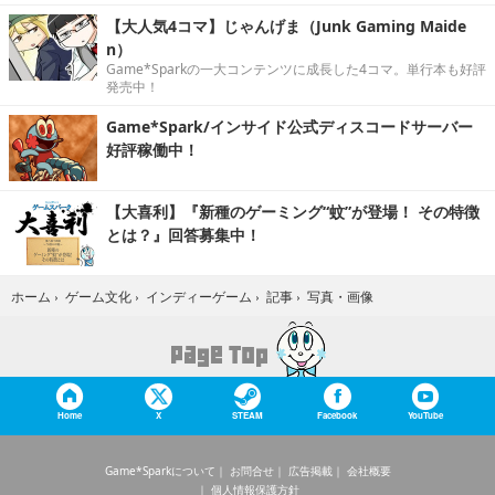
【大人気4コマ】じゃんげま（Junk Gaming Maide
n）
Game*Sparkの一大コンテンツに成長した4コマ。単行本も好評
発売中！
Game*Spark/インサイド公式ディスコードサーバー
好評稼働中！
【大喜利】『新種のゲーミング“蚊”が登場！ その特徴
とは？』回答募集中！
写真・画像
ホーム
›
ゲーム文化
›
インディーゲーム
›
記事
›
Home
X
STEAM
Facebook
YouTube
Game*Sparkについて
お問合せ
広告掲載
会社概要
個人情報保護方針