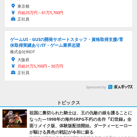
東京都
月給25万円～61万5,700円
正社員
ゲームUI・GUIの開発サポートスタッフ・資格取得支援/育
休取得実績あり/IT・ゲーム業界志望
株式会社RIOT
大阪府
月給31万5,700円～50万円
正社員
Sponsored by
トピックス
祖国に裏切られた騎士は、王の仇敵の娘を護ることに
なった―1998年の海外SRPG不朽の名作『幻世録』全
面リメイク版、体験版配信開始。ダーティーヒーロー
が駆ける異色の戦記が令和に蘇る