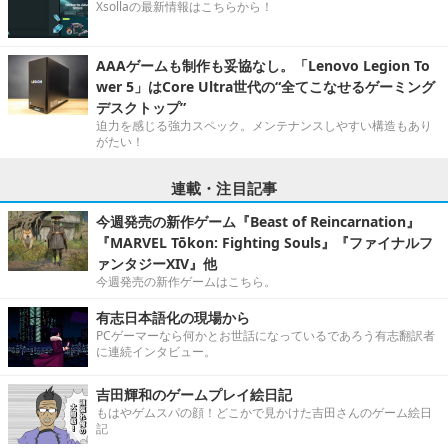
Xsollaの最新情報はこちらから！
AAAゲームも制作も妥協なし。「Lenovo Legion To
wer 5」はCore Ultra世代の“全てこなせるゲーミング
デスクトップ”
迫力を感じる強力スペック。メンテナンスしやすい構造もあり
がたい！
連載・注目記事
今週発売の新作ゲーム『Beast of Reincarnation』
『MARVEL Tōkon: Fighting Souls』『ファイナルフ
ァンタジーXIV』他
今週発売の新作ゲームはこちら。
有志日本語化の現場から
PCゲーマーなら何かとお世話になっているであろう有志翻訳者
に連続インタビュー。
吉田輝和のゲームプレイ絵日記
もはやゲムスパの顔！どこかで見かけた吉田さんのゲーム絵日
記