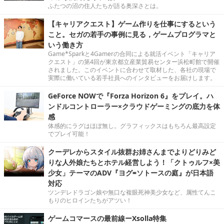
ふたつの沼の住人たちが語る奥深さとは。
【キャリアクエスト】ゲーム作りを仕事にするという
こと。セガの若手の事例に見る，ゲームプログラマと
いう働き方
Game*Sparkと4Gamerの合同による就活イベント「キャリア
クエスト」の第4回が東京都立産業貿易センター浜松町館で開催
されました。このイベントに合わせて取材した、各社の現場で
実際に働いている若手社員へのインタビューをお届けします。
GeForce NOWで『Forza Horizon 6』をプレイ。ハ
ンドルコントローラー×クラウドゲーミングの底力を体
感
体感的にラグはほぼ無し。グラフィックスはもちろん最高設定
でプレイ可能！
クーデレからスタイル抜群お姉さんまでよりどりみど
りな人外娘たちとホテル経営しよう！「クトゥルフ×美
少女」テーマのADV『ヨグ=ソトースの庭』が日本語
対応
ツンデレドラゴン娘や無口な複眼死神美少女など、属性てんこ
もりのヒロインたちがアツい！
ゲームコマースの最前線ーXsolla特集