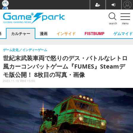
search
menu
料
カルチャー
漫画
インサイド
FISTBUMP
ゲムマイド
ゲーム文化
インディーゲーム
世紀末武装車両で怒りのデス・バトルなレトロ
風カーコンバットゲーム『FUMES』Steamデ
モ版公開！ 8枚目の写真・画像
2023.11.15 Wed 15:00