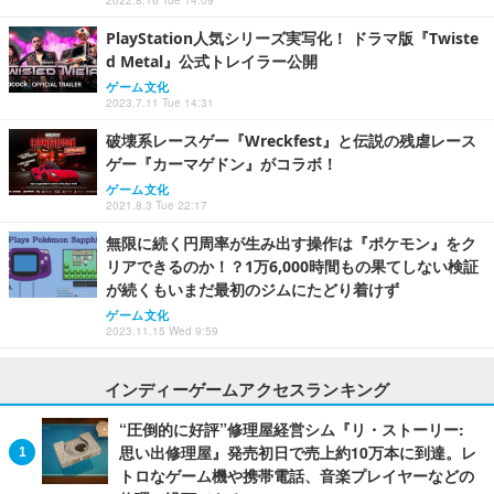
2022.8.16 Tue 14:09
PlayStation人気シリーズ実写化！ ドラマ版『Twiste
d Metal』公式トレイラー公開
ゲーム文化
2023.7.11 Tue 14:31
破壊系レースゲー『Wreckfest』と伝説の残虐レース
ゲー『カーマゲドン』がコラボ！
ゲーム文化
2021.8.3 Tue 22:17
無限に続く円周率が生み出す操作は『ポケモン』をク
リアできるのか！？1万6,000時間もの果てしない検証
が続くもいまだ最初のジムにたどり着けず
ゲーム文化
2023.11.15 Wed 9:59
インディーゲームアクセスランキング
“圧倒的に好評”修理屋経営シム『リ・ストーリー:
思い出修理屋』発売初日で売上約10万本に到達。レ
トロなゲーム機や携帯電話、音楽プレイヤーなどの