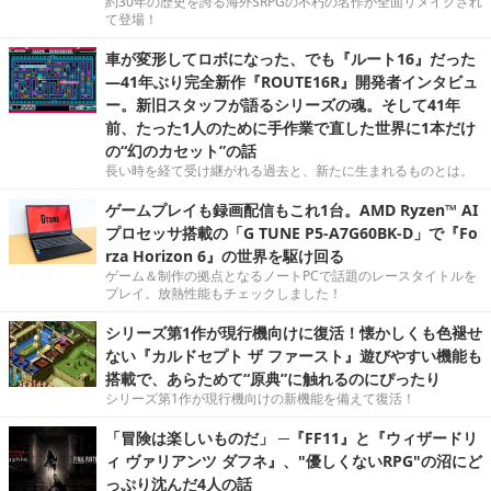
約30年の歴史を誇る海外SRPGの不朽の名作が全面リメイクされ
て登場！
車が変形してロボになった、でも『ルート16』だった
―41年ぶり完全新作『ROUTE16R』開発者インタビュ
ー。新旧スタッフが語るシリーズの魂。そして41年
前、たった1人のために手作業で直した世界に1本だけ
の“幻のカセット”の話
長い時を経て受け継がれる過去と、新たに生まれるものとは。
ゲームプレイも録画配信もこれ1台。AMD Ryzen™ AI
プロセッサ搭載の「G TUNE P5-A7G60BK-D」で『Fo
rza Horizon 6』の世界を駆け回る
ゲーム＆制作の拠点となるノートPCで話題のレースタイトルを
プレイ。放熱性能もチェックしました！
シリーズ第1作が現行機向けに復活！懐かしくも色褪せ
ない『カルドセプト ザ ファースト』遊びやすい機能も
搭載で、あらためて“原典”に触れるのにぴったり
シリーズ第1作が現行機向けの新機能を備えて復活！
「冒険は楽しいものだ」 ─『FF11』と『ウィザードリ
ィ ヴァリアンツ ダフネ』、"優しくないRPG"の沼にど
っぷり沈んだ4人の話