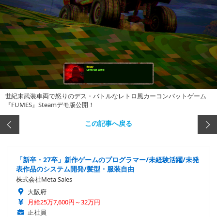
世紀末武装車両で怒りのデス・バトルなレトロ風カーコンバットゲーム
『FUMES』Steamデモ版公開！
この記事へ戻る
「新卒・27卒」新作ゲームのプログラマー/未経験活躍/未発
表作品のシステム開発/髪型・服装自由
株式会社Meta Sales
大阪府
月給25万7,600円～32万円
正社員