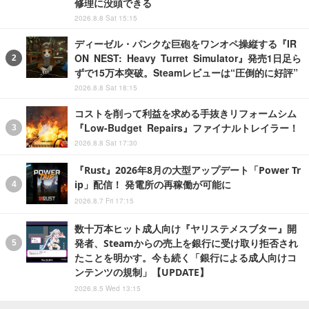
修理に没頭できる
2026.8.8 Sat 15:15
ディーゼル・パンクな巨砲をワンオペ操縦する『IR
ON NEST: Heavy Turret Simulator』発売1日足ら
ずで15万本突破。Steamレビューは“圧倒的に好評”
2026.8.8 Sat 18:15
コストを削って利益を求める手抜きリフォームシム
『Low-Budget Repairs』ファイナルトレイラー！
2026.8.8 Sat 17:30
『Rust』2026年8月の大型アップデート「Power Tr
ip」配信！ 発電所の再稼働が可能に
2026.8.7 Fri 17:15
数十万本ヒット成人向け『ヤリステメスブター』開
発者、Steamからの売上を銀行に受け取り拒否され
たことを明かす。今も続く「銀行による成人向けコ
ンテンツの規制」【UPDATE】
2026.8.5 Wed 13:15