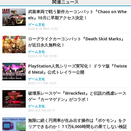
関連ニュース
武装車両で戦う新作カーコンバット『Chaos on Whe
els』10月に早期アクセス決定！
ゲーム文化
2023.8.16 Wed 14:30
ローグライクカーコンバット『Death Skid Marks』
が近日永久無料化！
ゲーム文化
2022.8.16 Tue 14:09
PlayStation人気シリーズ実写化！ ドラマ版『Twiste
d Metal』公式トレイラー公開
ゲーム文化
2023.7.11 Tue 14:31
破壊系レースゲー『Wreckfest』と伝説の残虐レース
ゲー『カーマゲドン』がコラボ！
ゲーム文化
2021.8.3 Tue 22:17
無限に続く円周率が生み出す操作は『ポケモン』をク
リアできるのか！？1万6,000時間もの果てしない検証