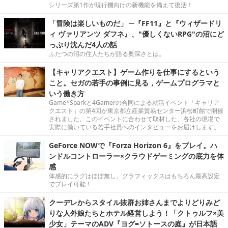
シリーズ第1作が現行機向けの新機能を備えて復活！
「冒険は楽しいものだ」 ─『FF11』と『ウィザードリ
ィ ヴァリアンツ ダフネ』、"優しくないRPG"の沼にど
っぷり沈んだ4人の話
ふたつの沼の住人たちが語る奥深さとは。
【キャリアクエスト】ゲーム作りを仕事にするという
こと。セガの若手の事例に見る，ゲームプログラマと
いう働き方
Game*Sparkと4Gamerの合同による就活イベント「キャリア
クエスト」の第4回が東京都立産業貿易センター浜松町館で開催
されました。このイベントに合わせて取材した、各社の現場で
実際に働いている若手社員へのインタビューをお届けします。
GeForce NOWで『Forza Horizon 6』をプレイ。ハ
ンドルコントローラー×クラウドゲーミングの底力を体
感
体感的にラグはほぼ無し。グラフィックスはもちろん最高設定
でプレイ可能！
クーデレからスタイル抜群お姉さんまでよりどりみど
りな人外娘たちとホテル経営しよう！「クトゥルフ×美
少女」テーマのADV『ヨグ=ソトースの庭』が日本語