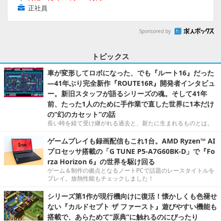
正社員
Sponsored by
トピックス
車が変形してロボになった、でも『ルート16』だった
―41年ぶり完全新作『ROUTE16R』開発者インタビュ
ー。新旧スタッフが語るシリーズの魂。そして41年
前、たった1人のために手作業で直した世界に1本だけ
の“幻のカセット”の話
長い時を経て受け継がれる過去と、新たに生まれるものとは。
ゲームプレイも録画配信もこれ1台。AMD Ryzen™ AI
プロセッサ搭載の「G TUNE P5-A7G60BK-D」で『Fo
rza Horizon 6』の世界を駆け回る
ゲーム＆制作の拠点となるノートPCで話題のレースタイトルを
プレイ。放熱性能もチェックしました！
シリーズ第1作が現行機向けに復活！懐かしくも色褪せ
ない『カルドセプト ザ ファースト』遊びやすい機能も
搭載で、あらためて“原典”に触れるのにぴったり