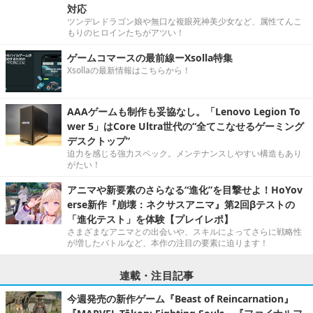
対応
ツンデレドラゴン娘や無口な複眼死神美少女など、属性てんこ
もりのヒロインたちがアツい！
ゲームコマースの最前線ーXsolla特集
Xsollaの最新情報はこちらから！
AAAゲームも制作も妥協なし。「Lenovo Legion To
wer 5」はCore Ultra世代の“全てこなせるゲーミング
デスクトップ”
迫力を感じる強力スペック。メンテナンスしやすい構造もあり
がたい！
アニマや新要素のさらなる“進化”を目撃せよ！HoYov
erse新作『崩壊：ネクサスアニマ』第2回βテストの
「進化テスト」を体験【プレイレポ】
さまざまなアニマとの出会いや、スキルによってさらに戦略性
が増したバトルなど、本作の注目の要素に迫ります！
連載・注目記事
今週発売の新作ゲーム『Beast of Reincarnation』