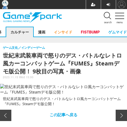
search
menu
料
カルチャー
漫画
インサイド
FISTBUMP
ゲムマイド
ゲーム文化
インディーゲーム
世紀末武装車両で怒りのデス・バトルなレトロ
風カーコンバットゲーム『FUMES』Steamデ
モ版公開！ 9枚目の写真・画像
2023.11.15 Wed 15:00
世紀末武装車両で怒りのデス・バトルなレトロ風カーコンバットゲーム
『FUMES』Steamデモ版公開！
この記事へ戻る