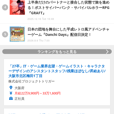
上半身だけのパートナーと接合した状態で旅を進め
る！ポストサイバーパンク・サバイバルホラーRPG
『GRAFT』
2025.12.16 Tue 16:48
日本の団地を舞台にした平成レトロ風アドベンチャ
ーゲーム『Danchi Days』配信日決定！
2026.8.6 Thu 7:00
ランキングをもっと見る
「27卒」IT・ゲーム業界志望・ゲームイラスト・キャラクタ
ーデザインのアシスタントスタッフ/残業ほぼなし/昇給あり/
大阪市北区梅田1丁目
株式会社プロジェクトトリガー
大阪府
月給22万9,900円～33万1,600円
正社員