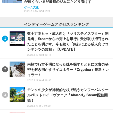
が続くもいまだ最初のジムにたどり着けず
ゲーム文化
2023.11.15 Wed 9:59
インディーゲームアクセスランキング
数十万本ヒット成人向け『ヤリステメスブター』開
発者、Steamからの売上を銀行に受け取り拒否され
たことを明かす。今も続く「銀行による成人向けコ
ンテンツの規制」【UPDATE】
2026.8.5 Wed 13:15
南極で行方不明になった妹を探すとともに太古の秘
密を解き明かすサイコホラー『Cryptica』最新トレ
イラー！
2026.8.5 Wed 18:30
モンクの少女が神秘的な杖で戦うカンフーパルクー
ル2Dメトロイドヴァニア『Akatori』Steam配信開
始！
2026.8.6 Thu 19:30