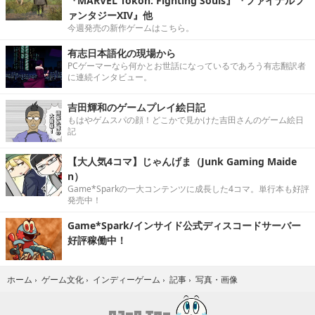
『MARVEL Tōkon: Fighting Souls』『ファイナルフ
ァンタジーXIV』他
今週発売の新作ゲームはこちら。
有志日本語化の現場から
PCゲーマーなら何かとお世話になっているであろう有志翻訳者
に連続インタビュー。
吉田輝和のゲームプレイ絵日記
もはやゲムスパの顔！どこかで見かけた吉田さんのゲーム絵日
記
【大人気4コマ】じゃんげま（Junk Gaming Maide
n）
Game*Sparkの一大コンテンツに成長した4コマ。単行本も好評
発売中！
Game*Spark/インサイド公式ディスコードサーバー
好評稼働中！
写真・画像
ホーム
›
ゲーム文化
›
インディーゲーム
›
記事
›