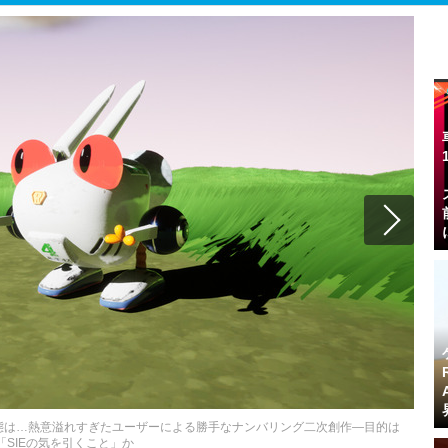
し実態は…熱意溢れすぎたユーザーによる勝手なナンバリング二次創作―目的は
「SIEの気を引くこと」か