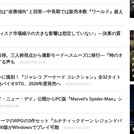
は“改善傾向”と回答―中長期では販売本数『ワールド』超え
ディスク市場縮小の大きな影響は想定していない」―決算の質
取得。三人称視点から撮影モードへスムーズに移行―『時のオ
する声も
2026.8.6 Thu 11:30
に復刻！『ジャレコ アーケード コレクション』全32タイト
イオSTG、2026年度発売へ
2026.8.6 Thu 19:17
ー・デイ」公開からPC版『Marvel’s Spider-Man』シ
.8.5 Wed 0:30
険がテーマのRPGの3作セット『ルナティックドーン レジェンドパ
00版がWindowsでプレイ可能
2026.8.4 Tue 13:45