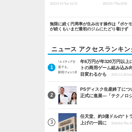
2023.9.19 Tue 12:15
2023.9.7 Thu 8:00
無限に続く円周率が生み出す操作は『ポケモン
が続くもいまだ最初のジムにたどり着けず
ニュース アクセスランキン
年6万円が年320万円以
トの商用ゲーム組み込み
目変わるかも
2025.11.30 Sun
PSディスク生産終了に
正式に進展―「テクノロ
任天堂、約3億ドルの“ト
上げの一因に
2026.8.6 Thu 1