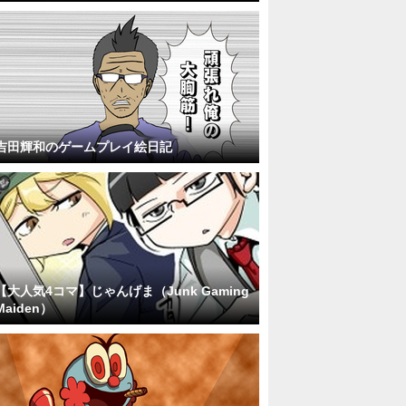
吉田輝和のゲームプレイ絵日記
【大人気4コマ】じゃんげま（Junk Gaming
Maiden）