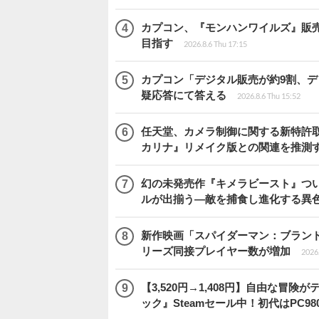
カプコン、『モンハンワイルズ』販売
目指す
2026.8.6 Thu 17:15
カプコン「デジタル販売が約9割、
疑応答にて答える
2026.8.6 Thu 15:52
任天堂、カメラ制御に関する新特許
カリナ』リメイク版との関連を推測
幻の未発売作『キメラビースト』つい
ルが出揃う―敵を捕食し進化する異色バ
新作映画「スパイダーマン：ブランド・ニュ
リーズ同接プレイヤー数が増加
2026
【3,520円→1,408円】自由な冒
ック』Steamセール中！初代はPC98