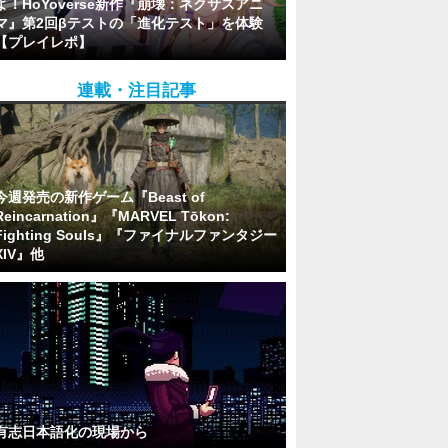
よ！HoYoverse新作『崩壊：ネクサスアニ
マ』第2回βテストの「進化テスト」を体験
【プレイレポ】
連載・注目記事
今週発売の新作ゲーム『Beast of
Reincarnation』『MARVEL Tōkon:
Fighting Souls』『ファイナルファンタジー
XIV』他
有志日本語化の現場から