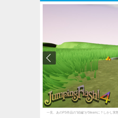
一見、あのPS作品の”続編”がSteamに？しか