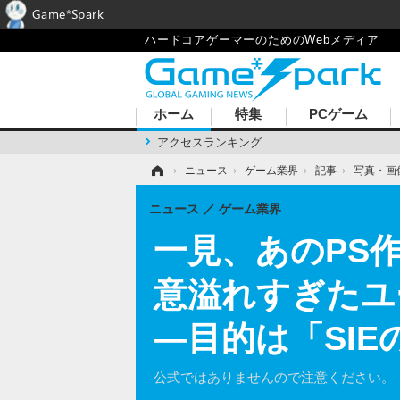
Game*Spark
ハードコアゲーマーのためのWebメディア
ホーム
特集
PCゲーム
アクセスランキング
ホーム
›
ニュース
›
ゲーム業界
›
記事
›
写真・画
ニュース
ゲーム業界
一見、あのPS作
意溢れすぎたユ
―目的は「SI
公式ではありませんので注意ください。