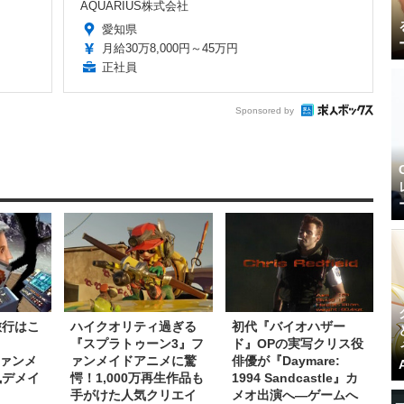
AQUARIUS株式会社
愛知県
月給30万8,000円～45万円
正社員
Sponsored by
旅行はこ
ハイクオリティ過ぎる
初代『バイオハザー
『スプラトゥーン3』フ
ド』OPの実写クリス役
』ファンメ
ァンメイドアニメに驚
俳優が『Daymare:
風デメイ
愕！1,000万再生作品も
1994 Sandcastle』カ
手がけた人気クリエイ
メオ出演へ―ゲームへ