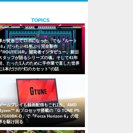
TOPICS
車が変形してロボになった、でも『ルート
16』だった―41年ぶり完全新作
『ROUTE16R』開発者インタビュー。新旧
スタッフが語るシリーズの魂。そして41年
前、たった1人のために手作業で直した世界
に1本だけの“幻のカセット”の話
ゲームプレイも録画配信もこれ1台。AMD
Ryzen™ AIプロセッサ搭載の「G TUNE P5-
A7G60BK-D」で『Forza Horizon 6』の世
界を駆け回る