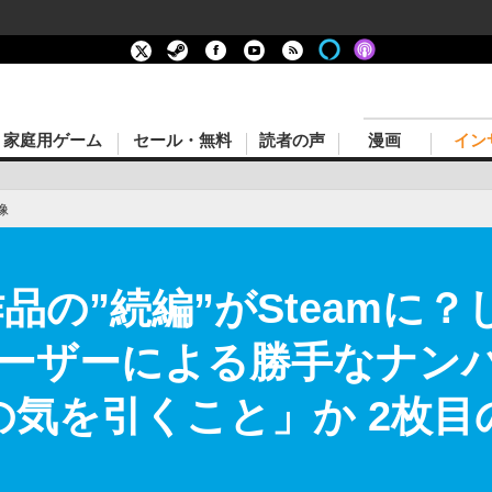
家庭用ゲーム
セール・無料
読者の声
漫画
イン
像
品の”続編”がSteamに
ーザーによる勝手なナン
Eの気を引くこと」か 2枚