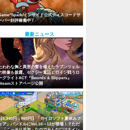
Game*Spark/インサイド公式ディスコードサ
ーバー好評稼働中！
最新ニュース
たわわな胸と異形の髪を備えたラプンツェル
の映像も披露。セクシー童話ヒロイン戦うロ
ーグライトACT『Swords & Slippers』
Steamストアページ公開
【5,340円→960円】「カイロソフト夏休みフ
ェア」バンドルにVol.10～12が登場！？ただ
し「こっそり追加」なのでみんなにはナイシ