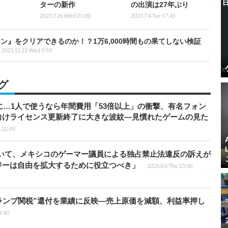
ターの新作
の出演は27年ぶり
2023.7.26 Wed 21:00
2023.7.4 Tue 17:45
』をクリアできるのか！？1万6,000時間もの果てしない検証
2023.11.15 Wed 9:59
グ
上に…1人で使うなら年間費用「53倍以上」の衝撃、有名フォン
向けライセンス更新終了に大きな波紋―見慣れたゲームの見た
 22:49
ついて、メキシコのゲーマー議員による独占禁止法違反の訴えが
ジーは自由を拡大するために役立つべき」
2026.8.6 Thu 13:00
ランプ関税”還付を業績に反映―売上原価を減額、利益率押し
8:40