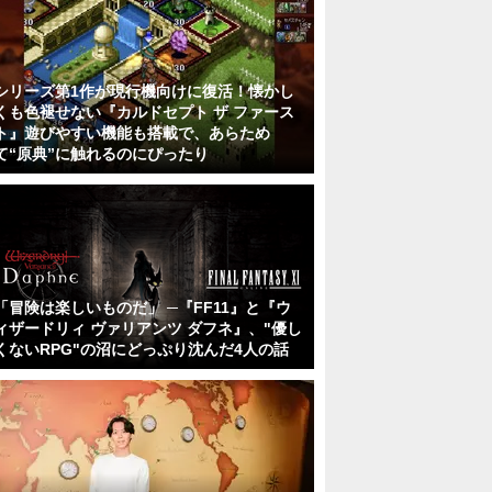
シリーズ第1作が現行機向けに復活！懐かし
くも色褪せない『カルドセプト ザ ファース
ト』遊びやすい機能も搭載で、あらため
て“原典”に触れるのにぴったり
「冒険は楽しいものだ」 ─『FF11』と『ウ
ィザードリィ ヴァリアンツ ダフネ』、"優し
くないRPG"の沼にどっぷり沈んだ4人の話