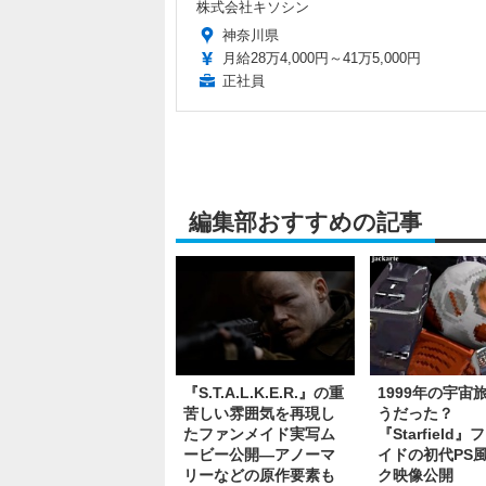
株式会社キソシン
神奈川県
月給28万4,000円～41万5,000円
正社員
編集部おすすめの記事
『S.T.A.L.K.E.R.』の重
1999年の宇宙
苦しい雰囲気を再現し
うだった？
たファンメイド実写ム
『Starfield
ービー公開―アノーマ
イドの初代PS
リーなどの原作要素も
ク映像公開