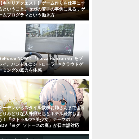
【キャリアクエスト】ゲーム作りを仕事にす
るということ。セガの若手の事例に見る，ゲ
ームプログラマという働き方
GeForce NOWで『Forza Horizon 6』をプ
レイ。ハンドルコントローラー×クラウドゲ
ーミングの底力を体感
クーデレからスタイル抜群お姉さんまでより
どりみどりな人外娘たちとホテル経営しよ
う！「クトゥルフ×美少女」テーマの
ADV『ヨグ=ソトースの庭』が日本語対応