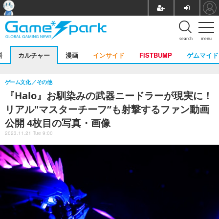
search
menu
料
カルチャー
漫画
インサイド
FISTBUMP
ゲムマイド
ゲーム文化
その他
『Halo』お馴染みの武器ニードラーが現実に！
リアル"マスターチーフ”も射撃するファン動画
公開 4枚目の写真・画像
2023.11.21 Tue 9:00