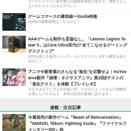
ツンデレドラゴン娘や無口な複眼死神美少女など、属性てんこ
もりのヒロインたちがアツい！
ゲームコマースの最前線ーXsolla特集
Xsollaの最新情報はこちらから！
AAAゲームも制作も妥協なし。「Lenovo Legion To
wer 5」はCore Ultra世代の“全てこなせるゲーミング
デスクトップ”
迫力を感じる強力スペック。メンテナンスしやすい構造もあり
がたい！
アニマや新要素のさらなる“進化”を目撃せよ！HoYov
erse新作『崩壊：ネクサスアニマ』第2回βテストの
「進化テスト」を体験【プレイレポ】
さまざまなアニマとの出会いや、スキルによってさらに戦略性
が増したバトルなど、本作の注目の要素に迫ります！
連載・注目記事
今週発売の新作ゲーム『Beast of Reincarnation』
『MARVEL Tōkon: Fighting Souls』『ファイナルフ
ァンタジーXIV』他