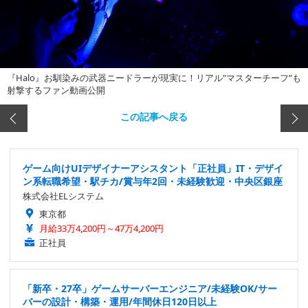
『Halo』お馴染みの武器ニードラーが現実に！リアル"マスターチーフ”も
射撃するファン動画公開
この記事へ戻る
ゲーム向けUIデザイナーアシスタント「正社員」IT・デザイ
ン系転職希望・駅チカ/賞与年2回・未経験歓迎・中央区銀座
株式会社ELシステム
東京都
月給33万4,200円～47万4,200円
正社員
「新卒・27卒」ゲームサーバーエンジニア/未経験OK/サー
バーの設計・構築・運用/年間休日120日以上