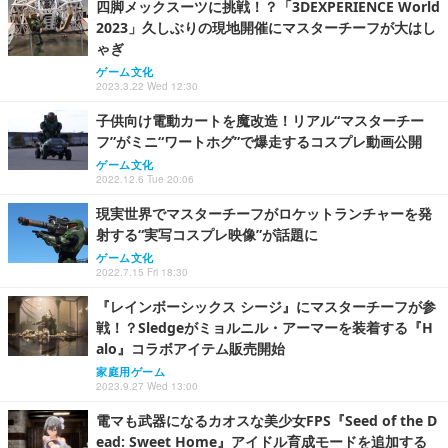
四脚メックスーツに挑戦！？「3DEXPERIENCE World
2023」久しぶりの現地開催にマスターチーフが大はし
ゃぎ
ゲーム文化
2023.3.22 Wed 12:30
子供向け電動カートを魔改造！リアル“マスターチー
フ”がミニ“ワートホグ”で爆走するコスプレ動画公開
ゲーム文化
2022.12.6 Tue 20:06
現実世界でマスターチーフがロケットランチャーを発
射する“実写コスプレ映像”が話題に
ゲーム文化
2022.7.15 Fri 18:30
『レインボーシックス シージ』にマスターチーフが参
戦！？Sledgeがミョルニル・アーマーを装着する『H
alo』コラボアイテム販売開始
家庭用ゲーム
2023.9.27 Wed 13:00
電マも武器になるカオスな美少女FPS『Seed of the D
ead: Sweet Home』アイドル育成モードを追加する