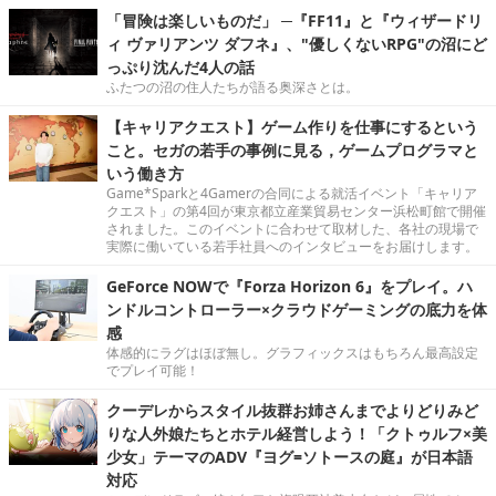
「冒険は楽しいものだ」 ─『FF11』と『ウィザードリ
ィ ヴァリアンツ ダフネ』、"優しくないRPG"の沼にど
っぷり沈んだ4人の話
ふたつの沼の住人たちが語る奥深さとは。
【キャリアクエスト】ゲーム作りを仕事にするという
こと。セガの若手の事例に見る，ゲームプログラマと
いう働き方
Game*Sparkと4Gamerの合同による就活イベント「キャリア
クエスト」の第4回が東京都立産業貿易センター浜松町館で開催
されました。このイベントに合わせて取材した、各社の現場で
実際に働いている若手社員へのインタビューをお届けします。
GeForce NOWで『Forza Horizon 6』をプレイ。ハ
ンドルコントローラー×クラウドゲーミングの底力を体
感
体感的にラグはほぼ無し。グラフィックスはもちろん最高設定
でプレイ可能！
クーデレからスタイル抜群お姉さんまでよりどりみど
りな人外娘たちとホテル経営しよう！「クトゥルフ×美
少女」テーマのADV『ヨグ=ソトースの庭』が日本語
対応