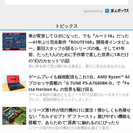
Sponsored by
トピックス
車が変形してロボになった、でも『ルート16』だった
―41年ぶり完全新作『ROUTE16R』開発者インタビュ
ー。新旧スタッフが語るシリーズの魂。そして41年
前、たった1人のために手作業で直した世界に1本だけ
の“幻のカセット”の話
長い時を経て受け継がれる過去と、新たに生まれるものとは。
ゲームプレイも録画配信もこれ1台。AMD Ryzen™ AI
プロセッサ搭載の「G TUNE P5-A7G60BK-D」で『Fo
rza Horizon 6』の世界を駆け回る
ゲーム＆制作の拠点となるノートPCで話題のレースタイトルを
プレイ。放熱性能もチェックしました！
シリーズ第1作が現行機向けに復活！懐かしくも色褪せ
ない『カルドセプト ザ ファースト』遊びやすい機能も
搭載で、あらためて“原典”に触れるのにぴったり
シリーズ第1作が現行機向けの新機能を備えて復活！