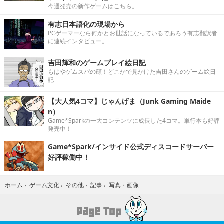
今週発売の新作ゲームはこちら。
有志日本語化の現場から
PCゲーマーなら何かとお世話になっているであろう有志翻訳者
に連続インタビュー。
吉田輝和のゲームプレイ絵日記
もはやゲムスパの顔！どこかで見かけた吉田さんのゲーム絵日
記
【大人気4コマ】じゃんげま（Junk Gaming Maide
n）
Game*Sparkの一大コンテンツに成長した4コマ。単行本も好評
発売中！
Game*Spark/インサイド公式ディスコードサーバー
好評稼働中！
写真・画像
ホーム
›
ゲーム文化
›
その他
›
記事
›