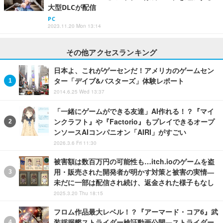
大型DLCが配信
PC
2023.11.20 Mon 13:14
その他アクセスランキング
日本よ、これがゲーセンだ！アメリカのゲームセン
ター「デイブ&バスターズ」体験レポート
2014.6.25 Wed 13:37
「一緒にゲームができる友達」AI作れる！？『マイ
ンクラフト』や『Factorio』もプレイできるオープ
ンソースAIコンパニオン「AIRI」がすごい
2026.3.6 Fri 11:30
被害額は数百万円の可能性も…itch.ioのゲームを盗
用・販売された開発者が明かす対策と被害の実情―
未だに一部は配信され続け、返金された様子もなし
2025.3.20 Thu 18:15
フロム作品最大レベル！？『アーマード・コア6』武
装採掘艦ストライダー検証動画公開―ストライダー