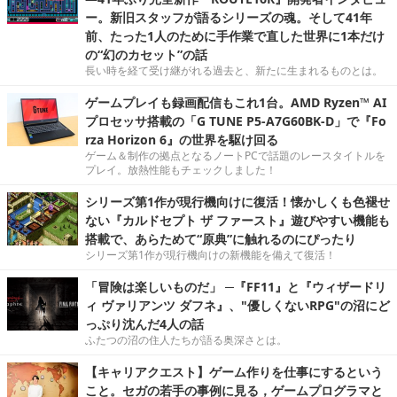
ー。新旧スタッフが語るシリーズの魂。そして41年
前、たった1人のために手作業で直した世界に1本だけ
の“幻のカセット”の話
長い時を経て受け継がれる過去と、新たに生まれるものとは。
ゲームプレイも録画配信もこれ1台。AMD Ryzen™ AI
プロセッサ搭載の「G TUNE P5-A7G60BK-D」で『Fo
rza Horizon 6』の世界を駆け回る
ゲーム＆制作の拠点となるノートPCで話題のレースタイトルを
プレイ。放熱性能もチェックしました！
シリーズ第1作が現行機向けに復活！懐かしくも色褪せ
ない『カルドセプト ザ ファースト』遊びやすい機能も
搭載で、あらためて“原典”に触れるのにぴったり
シリーズ第1作が現行機向けの新機能を備えて復活！
「冒険は楽しいものだ」 ─『FF11』と『ウィザードリ
ィ ヴァリアンツ ダフネ』、"優しくないRPG"の沼にど
っぷり沈んだ4人の話
ふたつの沼の住人たちが語る奥深さとは。
【キャリアクエスト】ゲーム作りを仕事にするという
こと。セガの若手の事例に見る，ゲームプログラマと