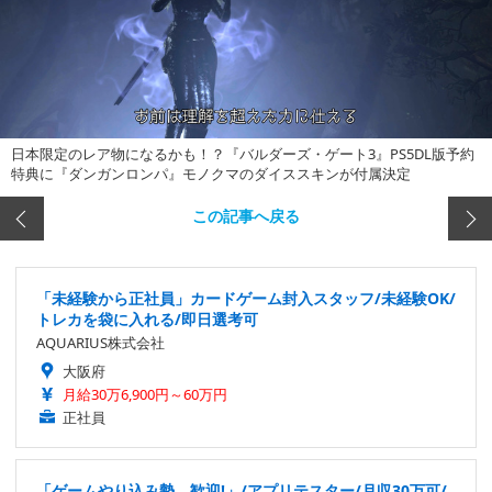
日本限定のレア物になるかも！？『バルダーズ・ゲート3』PS5DL版予約
特典に『ダンガンロンパ』モノクマのダイススキンが付属決定
この記事へ戻る
「未経験から正社員」カードゲーム封入スタッフ/未経験OK/
トレカを袋に入れる/即日選考可
AQUARIUS株式会社
大阪府
月給30万6,900円～60万円
正社員
「ゲームやり込み勢、歓迎!」/アプリテスター/月収30万可/