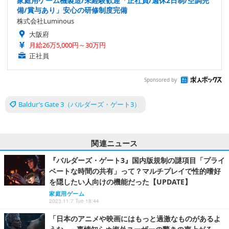
家庭用ゲーム機製造/未経験歓迎「正社員/週休2日制/空調完
備/賞与あり」安心の研修制度完備
株式会社Luminous
大阪府
月給26万5,000円～30万円
正社員
Sponsored by
Baldur’s Gate 3（バルダーズ・ゲート3）
関連ニュース
『バルダーズ・ゲート3』国内版規制の謎項目「プライ
ベートな時間の共有」って？マルチプレイで性的嗜好
を隠したい人向けの機能だった【UPDATE】
家庭用ゲーム
2023.11.7 Tue 18:44
「日本のアニメや映画にはもっと過激なものがあるよ