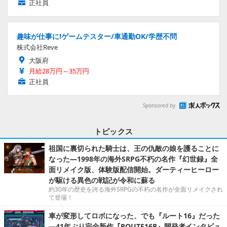
正社員
趣味が仕事に!ゲームテスター/車通勤OK/学歴不問
株式会社Reve
大阪府
月給28万円～35万円
正社員
Sponsored by
トピックス
祖国に裏切られた騎士は、王の仇敵の娘を護ることに
なった―1998年の海外SRPG不朽の名作『幻世録』全
面リメイク版、体験版配信開始。ダーティーヒーロー
が駆ける異色の戦記が令和に蘇る
約30年の歴史を誇る海外SRPGの不朽の名作が全面リメイクされ
て登場！
車が変形してロボになった、でも『ルート16』だった
―41年ぶり完全新作『ROUTE16R』開発者インタビュ