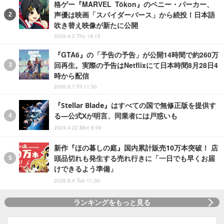
格ゲー『MARVEL Tōkon』のペニー・パーカー、
声優は映画「スパイダーバース」から続投！日本語
吹き替え映像が新たに公開
2026.4.2 Thu 18:15
『GTA6』の「予告の予告」が公開14時間で約260万
回再生。実際の予告はNetflixにて日本時間8月28日4
時から配信
2026.8.7 Fri 11:30
『Stellar Blade』はすべての国で無修正版を提供す
る―公式Xが明言、同業者には戸惑いも
2024.4.22 Mon 8:09
新作『ほの暮しの庭』国内累計販売10万本突破！ 店
頭品切れも発生する売れ行きに「一日でも早くお届
けできるよう準備」
2026.8.4 Tue 11:30
ランキングをもっと見る