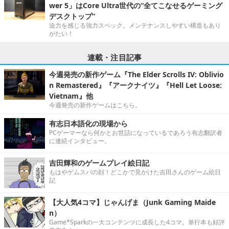
wer 5」はCore Ultra世代の“全てこなせるゲーミング
デスクトップ”
迫力を感じる強力スペック。メンテナンスしやすい構造もあり
がたい！
連載・注目記事
今週発売の新作ゲーム『The Elder Scrolls IV: Oblivio
n Remastered』『アークナイツ』『Hell Let Loose:
Vietnam』他
今週発売の新作ゲームはこちら。
有志日本語化の現場から
PCゲーマーなら何かとお世話になっているであろう有志翻訳者
に連続インタビュー。
吉田輝和のゲームプレイ絵日記
もはやゲムスパの顔！どこかで見かけた吉田さんのゲーム絵日
記
【大人気4コマ】じゃんげま（Junk Gaming Maide
n）
Game*Sparkの一大コンテンツに成長した4コマ。単行本も好評