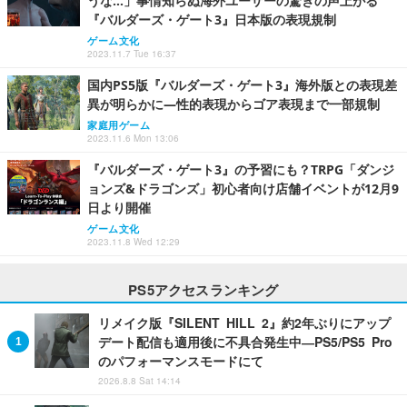
うな…」事情知らぬ海外ユーザーの驚きの声上がる
『バルダーズ・ゲート3』日本版の表現規制
ゲーム文化
2023.11.7 Tue 16:37
国内PS5版『バルダーズ・ゲート3』海外版との表現差
異が明らかに―性的表現からゴア表現まで一部規制
家庭用ゲーム
2023.11.6 Mon 13:06
『バルダーズ・ゲート3』の予習にも？TRPG「ダンジ
ョンズ&ドラゴンズ」初心者向け店舗イベントが12月9
日より開催
ゲーム文化
2023.11.8 Wed 12:29
PS5アクセスランキング
リメイク版『SILENT HILL 2』約2年ぶりにアップ
デート配信も適用後に不具合発生中―PS5/PS5 Pro
のパフォーマンスモードにて
2026.8.8 Sat 14:14