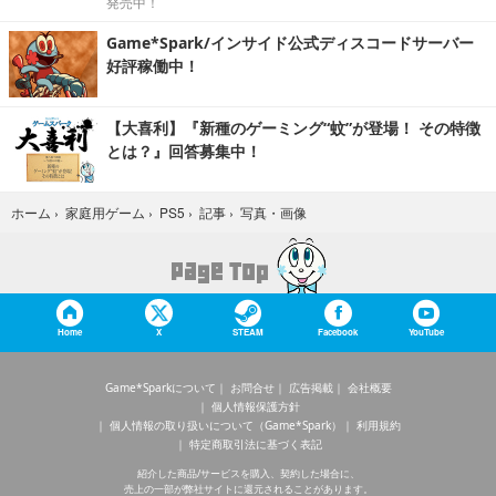
発売中！
Game*Spark/インサイド公式ディスコードサーバー
好評稼働中！
【大喜利】『新種のゲーミング“蚊”が登場！ その特徴
とは？』回答募集中！
写真・画像
ホーム
›
家庭用ゲーム
›
PS5
›
記事
›
Home
X
STEAM
Facebook
YouTube
Game*Sparkについて
お問合せ
広告掲載
会社概要
個人情報保護方針
個人情報の取り扱いについて（Game*Spark）
利用規約
特定商取引法に基づく表記
紹介した商品/サービスを購入、契約した場合に、
売上の一部が弊社サイトに還元されることがあります。