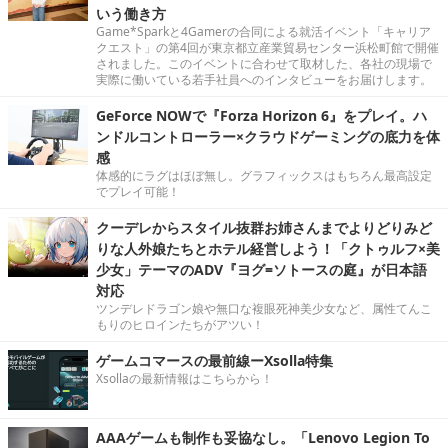
いう働き方
Game*Sparkと4Gamerの合同による就活イベント「キャリア
クエスト」の第4回が東京都立産業貿易センター浜松町館で開催
されました。このイベントに合わせて取材した、各社の現場で
実際に働いている若手社員へのインタビューをお届けします。
GeForce NOWで『Forza Horizon 6』をプレイ。ハ
ンドルコントローラー×クラウドゲーミングの底力を体
感
体感的にラグはほぼ無し。グラフィックスはもちろん最高設定
でプレイ可能！
クーデレからスタイル抜群お姉さんまでよりどりみど
りな人外娘たちとホテル経営しよう！「クトゥルフ×美
少女」テーマのADV『ヨグ=ソトースの庭』が日本語
対応
ツンデレドラゴン娘や無口な複眼死神美少女など、属性てんこ
もりのヒロインたちがアツい！
ゲームコマースの最前線ーXsolla特集
Xsollaの最新情報はこちらから！
AAAゲームも制作も妥協なし。「Lenovo Legion To