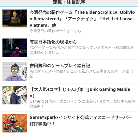
連載・注目記事
今週発売の新作ゲーム『The Elder Scrolls IV: Oblivio
n Remastered』『アークナイツ』『Hell Let Loose:
Vietnam』他
今週発売の新作ゲームはこちら。
有志日本語化の現場から
PCゲーマーなら何かとお世話になっているであろう有志翻訳者
に連続インタビュー。
吉田輝和のゲームプレイ絵日記
もはやゲムスパの顔！どこかで見かけた吉田さんのゲーム絵日
記
【大人気4コマ】じゃんげま（Junk Gaming Maide
n）
Game*Sparkの一大コンテンツに成長した4コマ。単行本も好評
発売中！
Game*Spark/インサイド公式ディスコードサーバー
好評稼働中！