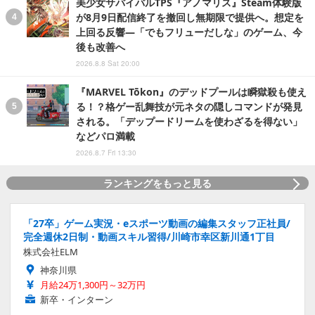
美少女サバイバルTPS『アノマリス』Steam体験版
が8月9日配信終了を撤回し無期限で提供へ。想定を
上回る反響―「でもフリューだしな」のゲーム、今
後も改善へ
2026.8.8 Sat 20:00
『MARVEL Tōkon』のデッドプールは瞬獄殺も使え
る！？格ゲー乱舞技が元ネタの隠しコマンドが発見
される。「デップードリームを使わざるを得ない」
などパロ満載
2026.8.7 Fri 13:30
ランキングをもっと見る
「27卒」ゲーム実況・eスポーツ動画の編集スタッフ正社員/
完全週休2日制・動画スキル習得/川崎市幸区新川通1丁目
株式会社ELM
神奈川県
月給24万1,300円～32万円
新卒・インターン