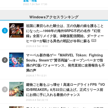
連載・特集
2022.7.24 Sun 17:30
Windowsアクセスランキング
祖国に裏切られた騎士は、王の仇敵の娘を護ること
になった―1998年の海外SRPG不朽の名作『幻世
録』全面リメイク版、体験版配信開始。ダーティー
ヒーローが駆ける異色の戦記が令和に蘇る
PR
2026.8.8 Sat 18:00
マーベル新作格ゲー『MARVEL Tōkon: Fighting
Souls』Steamで“賛否両論”―オープンベータで指
摘のPC版パフォーマンス、発売直前に改善報告も不
満の声
2026.8.7 Fri 12:21
建物ごと敵をぶっ壊せ！高速ローグライトFPS『VO
ID/BREAKER』8月22日に値上げ。正式リリース前
にお得に手に入れる最後のチャンス
2026.8.8 Sat 22:15