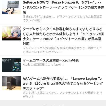
GeForce NOWで『Forza Horizon 6』をプレイ。ハ
ンドルコントローラー×クラウドゲーミングの底力を体
感
体感的にラグはほぼ無し。グラフィックスはもちろん最高設定
でプレイ可能！
クーデレからスタイル抜群お姉さんまでよりどりみど
りな人外娘たちとホテル経営しよう！「クトゥルフ×美
少女」テーマのADV『ヨグ=ソトースの庭』が日本語
対応
ツンデレドラゴン娘や無口な複眼死神美少女など、属性てんこ
もりのヒロインたちがアツい！
ゲームコマースの最前線ーXsolla特集
Xsollaの最新情報はこちらから！
AAAゲームも制作も妥協なし。「Lenovo Legion To
wer 5」はCore Ultra世代の“全てこなせるゲーミング
デスクトップ”
迫力を感じる強力スペック。メンテナンスしやすい構造もあり
がたい！