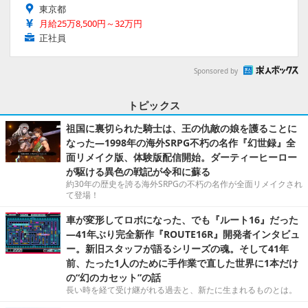
東京都
月給25万8,500円～32万円
正社員
Sponsored by
トピックス
祖国に裏切られた騎士は、王の仇敵の娘を護ることに
なった―1998年の海外SRPG不朽の名作『幻世録』全
面リメイク版、体験版配信開始。ダーティーヒーロー
が駆ける異色の戦記が令和に蘇る
約30年の歴史を誇る海外SRPGの不朽の名作が全面リメイクされ
て登場！
車が変形してロボになった、でも『ルート16』だった
―41年ぶり完全新作『ROUTE16R』開発者インタビュ
ー。新旧スタッフが語るシリーズの魂。そして41年
前、たった1人のために手作業で直した世界に1本だけ
の“幻のカセット”の話
長い時を経て受け継がれる過去と、新たに生まれるものとは。