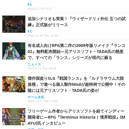
PC
2023.9.1 Fri 10:27
追加シナリオも実装！『ウィザードリィ外伝 五つの試
練』正式版がリリース
PC
2023.10.26 Thu 18:00
有名成人向けRPG第二作の2009年版リメイク『ランス
02』無料配布開始―元アリスソフト・TADA氏の熱意
で、すべての「ランス」シリーズが現代に蘇る
ニュース
2023.4.13 Thu 18:30
傑作国盗りSLG『戦国ランス』を「ルドラサウム大陸
規模」で遊べる個人製作Modが超特例で公開中！その
陰には元アリスソフト・TADA氏の姿が
ゲーム文化
2022.12.17 Sat 17:30
フリーゲーム作者からアリスソフトを経てインディー
開発者に―RPG『Terminus Historia | 境界戦役』IM
AYUI氏インタビュー