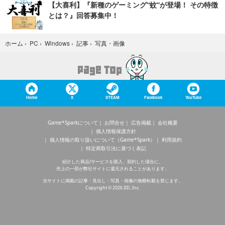
【大喜利】『新種のゲーミング“蚊”が登場！ その特徴
とは？』回答募集中！
写真・画像
ホーム
›
PC
›
Windows
›
記事
›
Home
X
STEAM
Facebook
YouTube
Game*Sparkについて
お問合せ
広告掲載
会社概要
個人情報保護方針
個人情報の取り扱いについて（Game*Spark）
利用規約
特定商取引法に基づく表記
紹介した商品/サービスを購入、契約した場合に、
売上の一部が弊社サイトに還元されることがあります。
当サイトに掲載の記事・見出し・写真・画像の無断転載を禁じます。
Copyright © 2026 IID, Inc.