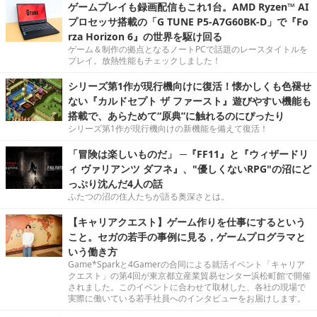
ゲームプレイも録画配信もこれ1台。AMD Ryzen™ AI
プロセッサ搭載の「G TUNE P5-A7G60BK-D」で『Fo
rza Horizon 6』の世界を駆け回る
ゲーム＆制作の拠点となるノートPCで話題のレースタイトルを
プレイ。放熱性能もチェックしました！
シリーズ第1作が現行機向けに復活！懐かしくも色褪せ
ない『カルドセプト ザ ファースト』遊びやすい機能も
搭載で、あらためて“原典”に触れるのにぴったり
シリーズ第1作が現行機向けの新機能を備えて復活！
「冒険は楽しいものだ」 ─『FF11』と『ウィザードリ
ィ ヴァリアンツ ダフネ』、"優しくないRPG"の沼にど
っぷり沈んだ4人の話
ふたつの沼の住人たちが語る奥深さとは。
【キャリアクエスト】ゲーム作りを仕事にするという
こと。セガの若手の事例に見る，ゲームプログラマと
いう働き方
Game*Sparkと4Gamerの合同による就活イベント「キャリア
クエスト」の第4回が東京都立産業貿易センター浜松町館で開催
されました。このイベントに合わせて取材した、各社の現場で
実際に働いている若手社員へのインタビューをお届けします。