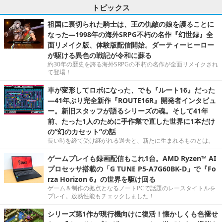
トピックス
祖国に裏切られた騎士は、王の仇敵の娘を護ることに
なった―1998年の海外SRPG不朽の名作『幻世録』全
面リメイク版、体験版配信開始。ダーティーヒーロー
が駆ける異色の戦記が令和に蘇る
約30年の歴史を誇る海外SRPGの不朽の名作が全面リメイクされ
て登場！
車が変形してロボになった、でも『ルート16』だった
―41年ぶり完全新作『ROUTE16R』開発者インタビュ
ー。新旧スタッフが語るシリーズの魂。そして41年
前、たった1人のために手作業で直した世界に1本だけ
の“幻のカセット”の話
長い時を経て受け継がれる過去と、新たに生まれるものとは。
ゲームプレイも録画配信もこれ1台。AMD Ryzen™ AI
プロセッサ搭載の「G TUNE P5-A7G60BK-D」で『Fo
rza Horizon 6』の世界を駆け回る
ゲーム＆制作の拠点となるノートPCで話題のレースタイトルを
プレイ。放熱性能もチェックしました！
シリーズ第1作が現行機向けに復活！懐かしくも色褪せ