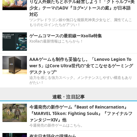
りな人外娘たちとホテル経営しよう！「クトゥルフ×美
少女」テーマのADV『ヨグ=ソトースの庭』が日本語
対応
ツンデレドラゴン娘や無口な複眼死神美少女など、属性てんこ
もりのヒロインたちがアツい！
ゲームコマースの最前線ーXsolla特集
Xsollaの最新情報はこちらから！
AAAゲームも制作も妥協なし。「Lenovo Legion To
wer 5」はCore Ultra世代の“全てこなせるゲーミング
デスクトップ”
迫力を感じる強力スペック。メンテナンスしやすい構造もあり
がたい！
連載・注目記事
今週発売の新作ゲーム『Beast of Reincarnation』
『MARVEL Tōkon: Fighting Souls』『ファイナルフ
ァンタジーXIV』他
今週発売の新作ゲームはこちら。
有志日本語化の現場から