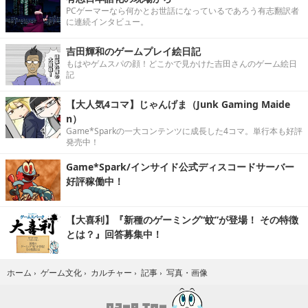
PCゲーマーなら何かとお世話になっているであろう有志翻訳者
に連続インタビュー。
吉田輝和のゲームプレイ絵日記
もはやゲムスパの顔！どこかで見かけた吉田さんのゲーム絵日
記
【大人気4コマ】じゃんげま（Junk Gaming Maide
n）
Game*Sparkの一大コンテンツに成長した4コマ。単行本も好評
発売中！
Game*Spark/インサイド公式ディスコードサーバー
好評稼働中！
【大喜利】『新種のゲーミング“蚊”が登場！ その特徴
とは？』回答募集中！
写真・画像
ホーム
›
ゲーム文化
›
カルチャー
›
記事
›