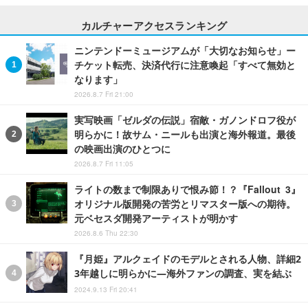
カルチャーアクセスランキング
ニンテンドーミュージアムが「大切なお知らせ」ー
チケット転売、決済代行に注意喚起「すべて無効と
なります」
2026.8.7 Fri 21:00
実写映画「ゼルダの伝説」宿敵・ガノンドロフ役が
明らかに！故サム・ニールも出演と海外報道。最後
の映画出演のひとつに
2026.8.7 Fri 11:05
ライトの数まで制限ありで恨み節！？『Fallout 3』
オリジナル版開発の苦労とリマスター版への期待。
元ベセスダ開発アーティストが明かす
2026.8.6 Thu 22:30
『月姫』アルクェイドのモデルとされる人物、詳細2
3年越しに明らかに―海外ファンの調査、実を結ぶ
2024.9.13 Fri 20:41