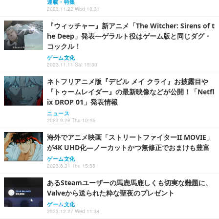
連載・特集
2023.11.22 Wed 18:31
『ウィッチャー』新アニメ「The Witcher: Sirens of t
he Deep」発表―ゲラルト役はゲーム版と同じダグ・
コックル！
ゲーム文化
2023.11.11 Sat 15:30
ネトフリアニメ版『デビル メイ クライ』お披露目や
『トゥームレイダー』の最新映像などが公開！「Netfl
ix DROP 01」発表情報
ニュース
2023.9.28 Thu 10:45
海外でアニメ映画「ストリートファイターII MOVIE」
が4K UHD化―ノーカットかつ無修正でおまけも豊富
ゲーム文化
2023.8.31 Thu 15:58
あるSteamユーザーの馬鹿馬鹿しくも切実な難題に、
Valveから送られた粋な聖夜のプレゼント
ゲーム文化
2023.12.27 Wed 11:34