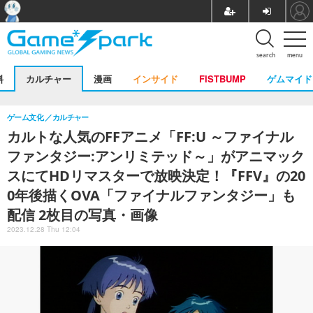
search
menu
料
カルチャー
漫画
インサイド
FISTBUMP
ゲムマイド
ゲーム文化
カルチャー
カルトな人気のFFアニメ「FF:U ～ファイナル
ファンタジー:アンリミテッド～」がアニマック
スにてHDリマスターで放映決定！『FFV』の20
0年後描くOVA「ファイナルファンタジー」も
配信 2枚目の写真・画像
2023.12.28 Thu 12:04