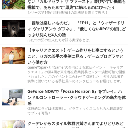
ない『カルドセプト ザ ファースト』遊びやすい機能も
搭載で、あらためて“原典”に触れるのにぴったり
シリーズ第1作が現行機向けの新機能を備えて復活！
「冒険は楽しいものだ」 ─『FF11』と『ウィザードリ
ィ ヴァリアンツ ダフネ』、"優しくないRPG"の沼にど
っぷり沈んだ4人の話
ふたつの沼の住人たちが語る奥深さとは。
【キャリアクエスト】ゲーム作りを仕事にするという
こと。セガの若手の事例に見る，ゲームプログラマと
いう働き方
Game*Sparkと4Gamerの合同による就活イベント「キャリア
クエスト」の第4回が東京都立産業貿易センター浜松町館で開催
されました。このイベントに合わせて取材した、各社の現場で
実際に働いている若手社員へのインタビューをお届けします。
GeForce NOWで『Forza Horizon 6』をプレイ。ハ
ンドルコントローラー×クラウドゲーミングの底力を体
感
体感的にラグはほぼ無し。グラフィックスはもちろん最高設定
でプレイ可能！
クーデレからスタイル抜群お姉さんまでよりどりみど