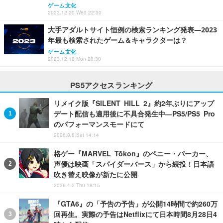
ゲーム文化
2023.12.20 Wed 22:30
大手アダルトサイト恒例の検索ランキング発表―2023
年最も検索されたゲーム＆キャラクターは？
ゲーム文化
2023.12.18 Mon 20:30
PS5アクセスランキング
リメイク版『SILENT HILL 2』約2年ぶりにアップ
デート配信も適用後に不具合発生中―PS5/PS5 Pro
のパフォーマンスモードにて
2026.8.8 Sat 14:14
格ゲー『MARVEL Tōkon』のペニー・パーカー、
声優は映画「スパイダーバース」から続投！日本語
吹き替え映像が新たに公開
2026.4.2 Thu 18:15
『GTA6』の「予告の予告」が公開14時間で約260万
回再生。実際の予告はNetflixにて日本時間8月28日4