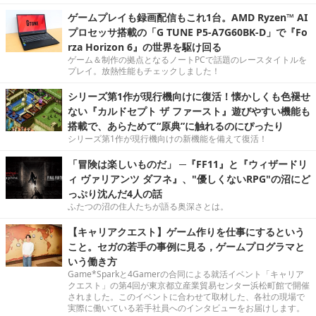
ゲームプレイも録画配信もこれ1台。AMD Ryzen™ AI
プロセッサ搭載の「G TUNE P5-A7G60BK-D」で『Fo
rza Horizon 6』の世界を駆け回る
ゲーム＆制作の拠点となるノートPCで話題のレースタイトルを
プレイ。放熱性能もチェックしました！
シリーズ第1作が現行機向けに復活！懐かしくも色褪せ
ない『カルドセプト ザ ファースト』遊びやすい機能も
搭載で、あらためて“原典”に触れるのにぴったり
シリーズ第1作が現行機向けの新機能を備えて復活！
「冒険は楽しいものだ」 ─『FF11』と『ウィザードリ
ィ ヴァリアンツ ダフネ』、"優しくないRPG"の沼にど
っぷり沈んだ4人の話
ふたつの沼の住人たちが語る奥深さとは。
【キャリアクエスト】ゲーム作りを仕事にするという
こと。セガの若手の事例に見る，ゲームプログラマと
いう働き方
Game*Sparkと4Gamerの合同による就活イベント「キャリア
クエスト」の第4回が東京都立産業貿易センター浜松町館で開催
されました。このイベントに合わせて取材した、各社の現場で
実際に働いている若手社員へのインタビューをお届けします。