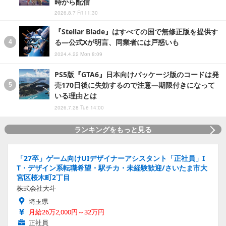
時から配信
2026.8.7 Fri 11:30
『Stellar Blade』はすべての国で無修正版を提供す
る―公式Xが明言、同業者には戸惑いも
2024.4.22 Mon 8:09
PS5版『GTA6』日本向けパッケージ版のコードは発
売170日後に失効するので注意―期限付きになって
いる理由とは
2026.7.28 Tue 14:00
ランキングをもっと見る
「27卒」ゲーム向けUIデザイナーアシスタント「正社員」I
T・デザイン系転職希望・駅チカ・未経験歓迎/さいたま市大
宮区桜木町2丁目
株式会社大斗
埼玉県
月給26万2,000円～32万円
正社員