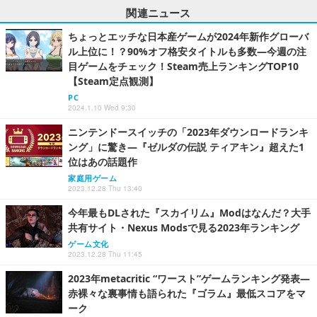
関連ニュース
ちょっとエッチな日本産ゲームが2024年新作グローバ
ル上位に！？90%オフ格安タイトルも多数―今週の注
目ゲームをチェック！Steam売上ランキングTOP10
【Steam定点観測】
PC
2024.1.10 Wed 9:30
ニンテンドースイッチの「2023年ダウンロードランキ
ング」に驚き―『ゼルダの伝説 ティアキン』超えた1
位はあの話題作
家庭用ゲーム
2023.12.28 Thu 13:40
今年最もDLされた『スカイリム』Modはなんだ？大手
共有サイト・Nexus Modsで見る2023年ランキング
ゲーム文化
2023.12.28 Thu 11:45
2023年metacritic “ワースト”ゲームランキング発表―
赤裸々な裏事情も語られた『ゴラム』最低スコアをマ
ーク