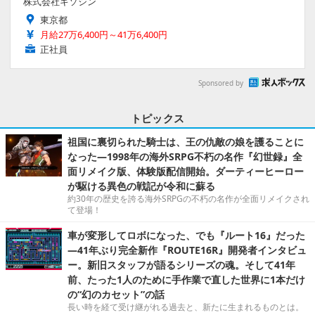
株式会社キソシン
東京都
月給27万6,400円～41万6,400円
正社員
Sponsored by
トピックス
祖国に裏切られた騎士は、王の仇敵の娘を護ることに
なった―1998年の海外SRPG不朽の名作『幻世録』全
面リメイク版、体験版配信開始。ダーティーヒーロー
が駆ける異色の戦記が令和に蘇る
約30年の歴史を誇る海外SRPGの不朽の名作が全面リメイクされ
て登場！
車が変形してロボになった、でも『ルート16』だった
―41年ぶり完全新作『ROUTE16R』開発者インタビュ
ー。新旧スタッフが語るシリーズの魂。そして41年
前、たった1人のために手作業で直した世界に1本だけ
の“幻のカセット”の話
長い時を経て受け継がれる過去と、新たに生まれるものとは。