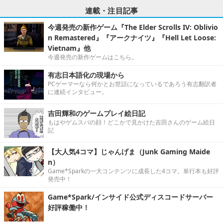
連載・注目記事
今週発売の新作ゲーム『The Elder Scrolls IV: Oblivio
n Remastered』『アークナイツ』『Hell Let Loose:
Vietnam』他
今週発売の新作ゲームはこちら。
有志日本語化の現場から
PCゲーマーなら何かとお世話になっているであろう有志翻訳者
に連続インタビュー。
吉田輝和のゲームプレイ絵日記
もはやゲムスパの顔！どこかで見かけた吉田さんのゲーム絵日
記
【大人気4コマ】じゃんげま（Junk Gaming Maide
n）
Game*Sparkの一大コンテンツに成長した4コマ。単行本も好評
発売中！
Game*Spark/インサイド公式ディスコードサーバー
好評稼働中！