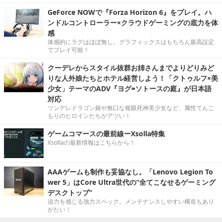
GeForce NOWで『Forza Horizon 6』をプレイ。ハ
ンドルコントローラー×クラウドゲーミングの底力を体
感
体感的にラグはほぼ無し。グラフィックスはもちろん最高設定
でプレイ可能！
クーデレからスタイル抜群お姉さんまでよりどりみど
りな人外娘たちとホテル経営しよう！「クトゥルフ×美
少女」テーマのADV『ヨグ=ソトースの庭』が日本語
対応
ツンデレドラゴン娘や無口な複眼死神美少女など、属性てんこ
もりのヒロインたちがアツい！
ゲームコマースの最前線ーXsolla特集
Xsollaの最新情報はこちらから！
AAAゲームも制作も妥協なし。「Lenovo Legion To
wer 5」はCore Ultra世代の“全てこなせるゲーミング
デスクトップ”
迫力を感じる強力スペック。メンテナンスしやすい構造もあり
がたい！