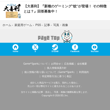
【大喜利】『新種のゲーミング“蚊”が登場！ その特徴
とは？』回答募集中！
写真・画像
ホーム
›
家庭用ゲーム
›
PS5
›
記事
›
Home
X
STEAM
Facebook
YouTube
Game*Sparkについて
お問合せ
広告掲載
会社概要
個人情報保護方針
個人情報の取り扱いについて（Game*Spark）
利用規約
特定商取引法に基づく表記
紹介した商品/サービスを購入、契約した場合に、
売上の一部が弊社サイトに還元されることがあります。
当サイトに掲載の記事・見出し・写真・画像の無断転載を禁じます。
Copyright © 2026 IID, Inc.