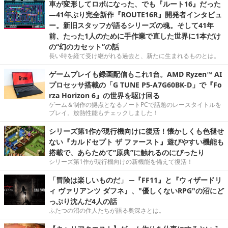
車が変形してロボになった、でも『ルート16』だった
―41年ぶり完全新作『ROUTE16R』開発者インタビュ
ー。新旧スタッフが語るシリーズの魂。そして41年
前、たった1人のために手作業で直した世界に1本だけ
の“幻のカセット”の話
長い時を経て受け継がれる過去と、新たに生まれるものとは。
ゲームプレイも録画配信もこれ1台。AMD Ryzen™ AI
プロセッサ搭載の「G TUNE P5-A7G60BK-D」で『Fo
rza Horizon 6』の世界を駆け回る
ゲーム＆制作の拠点となるノートPCで話題のレースタイトルを
プレイ。放熱性能もチェックしました！
シリーズ第1作が現行機向けに復活！懐かしくも色褪せ
ない『カルドセプト ザ ファースト』遊びやすい機能も
搭載で、あらためて“原典”に触れるのにぴったり
シリーズ第1作が現行機向けの新機能を備えて復活！
「冒険は楽しいものだ」 ─『FF11』と『ウィザードリ
ィ ヴァリアンツ ダフネ』、"優しくないRPG"の沼にど
っぷり沈んだ4人の話
ふたつの沼の住人たちが語る奥深さとは。