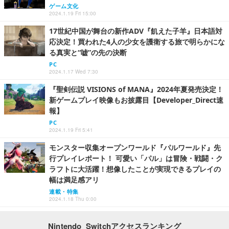
ゲーム文化
2024.1.19 Fri 15:00
17世紀中国が舞台の新作ADV『飢えた子羊』日本語対
応決定！買われた4人の少女を護衛する旅で明らかにな
る真実と“嘘”の先の決断
PC
2024.1.17 Wed 7:30
『聖剣伝説 VISIONS of MANA』2024年夏発売決定！
新ゲームプレイ映像もお披露目【Developer_Direct速
報】
PC
2024.1.19 Fri 5:41
モンスター収集オープンワールド『パルワールド』先
行プレイレポート！ 可愛い「パル」は冒険・戦闘・ク
ラフトに大活躍！想像したことが実現できるプレイの
幅は満足感アリ
連載・特集
2024.1.18 Thu 0:00
Nintendo Switchアクセスランキング