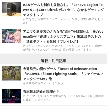
AAAゲームも制作も妥協なし。「Lenovo Legion To
wer 5」はCore Ultra世代の“全てこなせるゲーミング
デスクトップ”
迫力を感じる強力スペック。メンテナンスしやすい構造もあり
がたい！
アニマや新要素のさらなる“進化”を目撃せよ！HoYov
erse新作『崩壊：ネクサスアニマ』第2回βテストの
「進化テスト」を体験【プレイレポ】
さまざまなアニマとの出会いや、スキルによってさらに戦略性
が増したバトルなど、本作の注目の要素に迫ります！
連載・注目記事
今週発売の新作ゲーム『Beast of Reincarnation』
『MARVEL Tōkon: Fighting Souls』『ファイナルフ
ァンタジーXIV』他
今週発売の新作ゲームはこちら。
有志日本語化の現場から
PCゲーマーなら何かとお世話になっているであろう有志翻訳者
に連続インタビュー。