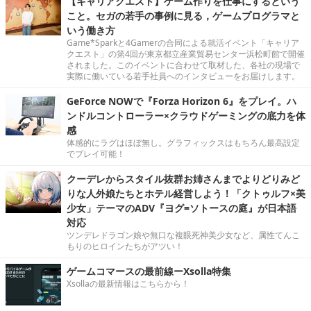
【キャリアクエスト】ゲーム作りを仕事にするという
こと。セガの若手の事例に見る，ゲームプログラマと
いう働き方
Game*Sparkと4Gamerの合同による就活イベント「キャリア
クエスト」の第4回が東京都立産業貿易センター浜松町館で開催
されました。このイベントに合わせて取材した、各社の現場で
実際に働いている若手社員へのインタビューをお届けします。
GeForce NOWで『Forza Horizon 6』をプレイ。ハ
ンドルコントローラー×クラウドゲーミングの底力を体
感
体感的にラグはほぼ無し。グラフィックスはもちろん最高設定
でプレイ可能！
クーデレからスタイル抜群お姉さんまでよりどりみど
りな人外娘たちとホテル経営しよう！「クトゥルフ×美
少女」テーマのADV『ヨグ=ソトースの庭』が日本語
対応
ツンデレドラゴン娘や無口な複眼死神美少女など、属性てんこ
もりのヒロインたちがアツい！
ゲームコマースの最前線ーXsolla特集
Xsollaの最新情報はこちらから！