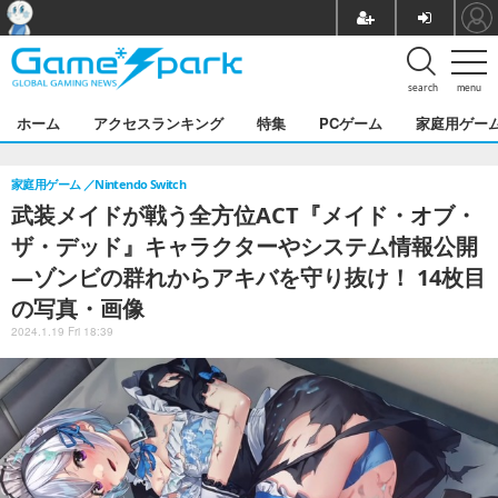
search
menu
ホーム
アクセスランキング
特集
PCゲーム
家庭用ゲー
家庭用ゲーム
Nintendo Switch
武装メイドが戦う全方位ACT『メイド・オブ・
ザ・デッド』キャラクターやシステム情報公開
―ゾンビの群れからアキバを守り抜け！ 14枚目
の写真・画像
2024.1.19 Fri 18:39