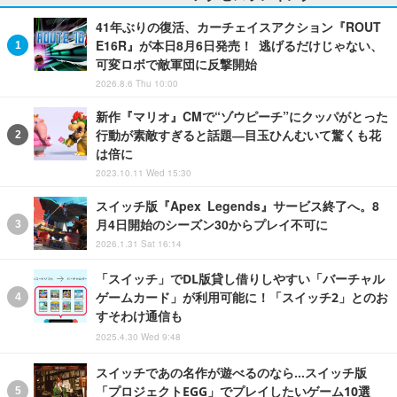
41年ぶりの復活、カーチェイスアクション『ROUT
E16R』が本日8月6日発売！ 逃げるだけじゃない、
可変ロボで敵軍団に反撃開始
2026.8.6 Thu 10:00
新作『マリオ』CMで“ゾウピーチ”にクッパがとった
行動が素敵すぎると話題―目玉ひんむいて驚くも花
は倍に
2023.10.11 Wed 15:30
スイッチ版『Apex Legends』サービス終了へ。8
月4日開始のシーズン30からプレイ不可に
2026.1.31 Sat 16:14
「スイッチ」でDL版貸し借りしやすい「バーチャル
ゲームカード」が利用可能に！「スイッチ2」とのお
すそわけ通信も
2025.4.30 Wed 9:48
スイッチであの名作が遊べるのなら…スイッチ版
「プロジェクトEGG」でプレイしたいゲーム10選