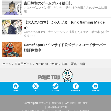
吉田輝和のゲームプレイ絵日記
もはやゲムスパの顔！どこかで見かけた吉田さんのゲーム絵日
記
【大人気4コマ】じゃんげま（Junk Gaming Maide
n）
Game*Sparkの一大コンテンツに成長した4コマ。単行本も好評
発売中！
Game*Spark/インサイド公式ディスコードサーバー
好評稼働中！
写真・画像
ホーム
›
家庭用ゲーム
›
Nintendo Switch
›
記事
›
Home
X
STEAM
Facebook
YouTube
Game*Sparkについて
お問合せ
広告掲載
会社概要
個人情報保護方針