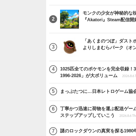
モンクの少女が神秘的な
『Akatori』Steam配信
「あくまのつぼ」ダストボ
よりしまむらパーク（オ
1025匹全てのポケモンを完全収録
1996-2026」が大ボリューム
2026.8.6 
まっぷたつに…日本レトロゲーム協
丁寧かつ迅速に荷物を運ぶ配送ゲーム『C
ステップアップしていこう
2026.8.6 Th
謎のロックダウンの真実を探る1980年