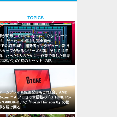
TOPICS
車が変形してロボになった、でも『ルート
16』だった―41年ぶり完全新作
『ROUTE16R』開発者インタビュー。新旧
スタッフが語るシリーズの魂。そして41年
前、たった1人のために手作業で直した世界
に1本だけの“幻のカセット”の話
ゲームプレイも録画配信もこれ1台。AMD
Ryzen™ AIプロセッサ搭載の「G TUNE P5-
A7G60BK-D」で『Forza Horizon 6』の世
界を駆け回る