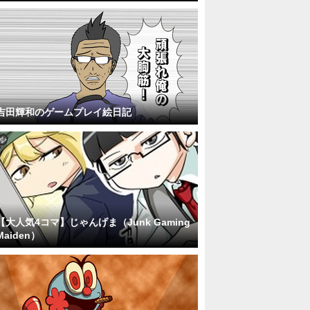
吉田輝和のゲームプレイ絵日記
【大人気4コマ】じゃんげま（Junk Gaming
Maiden）