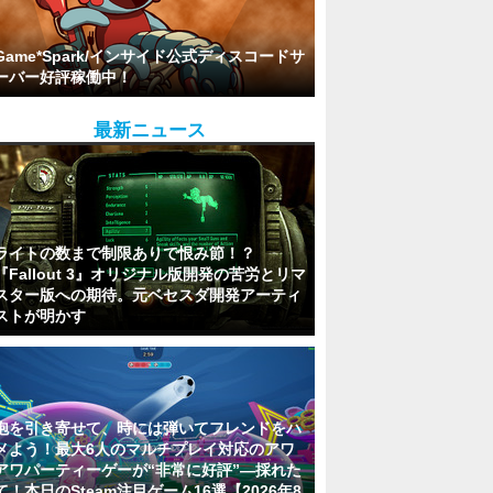
Game*Spark/インサイド公式ディスコードサ
ーバー好評稼働中！
最新ニュース
ライトの数まで制限ありで恨み節！？
『Fallout 3』オリジナル版開発の苦労とリマ
スター版への期待。元ベセスダ開発アーティ
ストが明かす
泡を引き寄せて、時には弾いてフレンドをハ
メよう！最大6人のマルチプレイ対応のアワ
アワパーティーゲーが“非常に好評”―採れた
て！本日のSteam注目ゲーム16選【2026年8