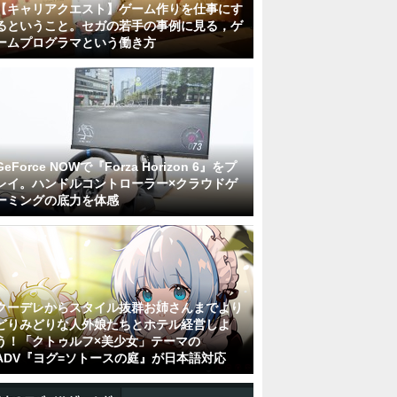
【キャリアクエスト】ゲーム作りを仕事にす
るということ。セガの若手の事例に見る，ゲ
ームプログラマという働き方
GeForce NOWで『Forza Horizon 6』をプ
レイ。ハンドルコントローラー×クラウドゲ
ーミングの底力を体感
クーデレからスタイル抜群お姉さんまでより
どりみどりな人外娘たちとホテル経営しよ
う！「クトゥルフ×美少女」テーマの
ADV『ヨグ=ソトースの庭』が日本語対応