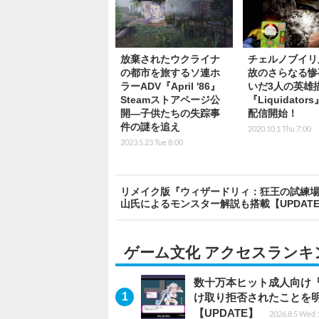
放棄されたウクライナ
チェルノブイリ
の都市を旅するソ連ホ
故のさらなる惨
ラーADV『April '86』
いだ3人の英雄
Steamストアページ公
『Liquidators
開―子供たちの失踪事
配信開始！
件の謎を追え
2020.10.1 Thu 7:00
2023.5.23 Tue 8:00
リメイク版『ウィザードリィ：狂王の試練場』2
山氏によるモンスター解説も搭載【UPDAT
ゲーム文化 アクセスランキ
数十万本ヒット成人向け『
け取り拒否されたことを
【UPDATE】
2026.8.5 Wed 