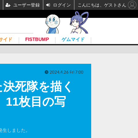
ユーザー登録
ログイン
こんにちは、ゲストさん
サイド
FISTBUMP
ゲムマイド
2024.4.26 Fri 7:00
た決死隊を描く
定！ 11枚目の写
に発生しました。