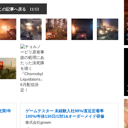
この記事へ戻る
11/13
充実/年
ゲームテスター 未経験入社98%/直近定着率
100%/年休130日/1対1&オーダーメイド研修
株式会社growm