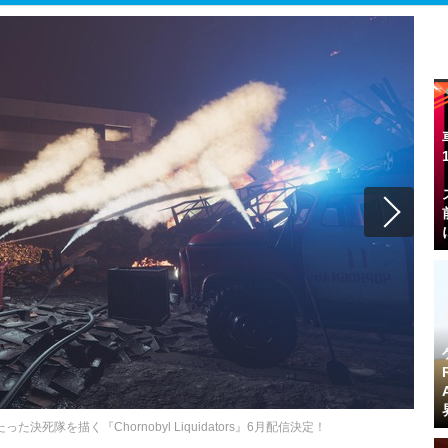
死隊を描く『Chornobyl Liquidators』6月配信決定！