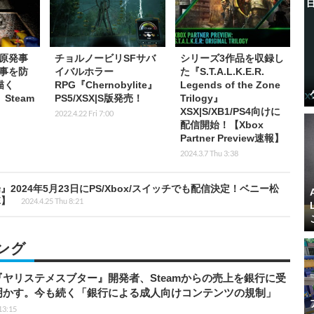
原発事
チョルノービリSFサバ
シリーズ3作品を収録し
事を防
イバルホラー
た『S.T.A.L.K.E.R.
描く
RPG『Chernobylite』
Legends of the Zone
』Steam
PS5/XSX|S版発売！
Trilogy』
XSX|S/XB1/PS4向けに
2022.4.22 Fri 7:00
配信開始！【Xbox
Partner Preview速報】
2024.3.7 Thu 3:38
024年5月23日にPS/Xbox/スイッチでも配信決定！ベニー松
E】
2024.4.25 Thu 8:21
ング
ヤリステメスブター』開発者、Steamからの売上を銀行に受
明かす。今も続く「銀行による成人向けコンテンツの規制」
13:15