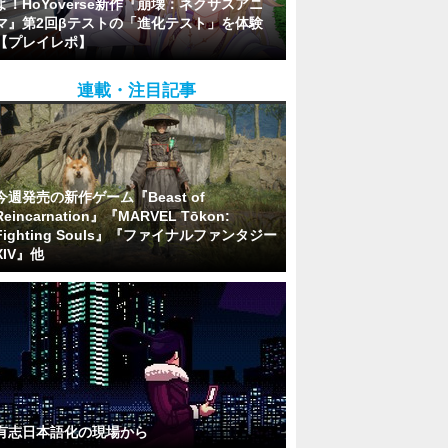
よ！HoYoverse新作『崩壊：ネクサスアニ
マ』第2回βテストの「進化テスト」を体験
【プレイレポ】
連載・注目記事
今週発売の新作ゲーム『Beast of
Reincarnation』『MARVEL Tōkon:
Fighting Souls』『ファイナルファンタジー
XIV』他
有志日本語化の現場から