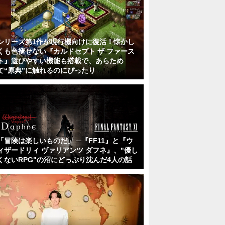
シリーズ第1作が現行機向けに復活！懐かし
くも色褪せない『カルドセプト ザ ファース
ト』遊びやすい機能も搭載で、あらため
て“原典”に触れるのにぴったり
「冒険は楽しいものだ」 ─『FF11』と『ウ
ィザードリィ ヴァリアンツ ダフネ』、"優し
くないRPG"の沼にどっぷり沈んだ4人の話