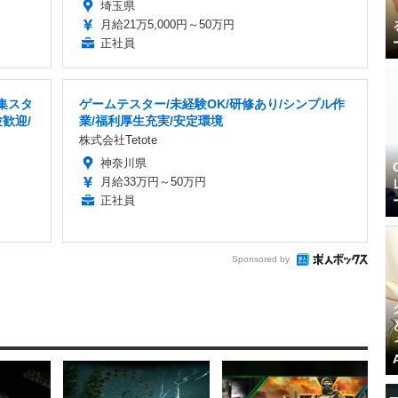
埼玉県
月給21万5,000円～50万円
正社員
集スタ
ゲームテスター/未経験OK/研修あり/シンプル作
歓迎/
業/福利厚生充実/安定環境
株式会社Tetote
神奈川県
月給33万円～50万円
正社員
Sponsored by