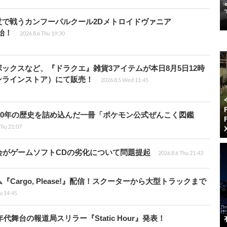
杖で戦うカンフーパルクール2Dメトロイドヴァニア
開始！
2026.8.6 Thu 19:30
ックスなど、『ドラクエ』雑貨3アイテムが本日8月5日12時
ンラインストア）にて販売！
2026.8.5 Wed 11:45
！30年の歴史を詰め込んだ一冊「ポケモン公式ぜんこく図鑑
Thu 21:07
会がゲームソフトCDの劣化について問題提起
2026.8.6 Thu 21:43
argo, Please!』配信！スクーターから大型トラックまで
u 14:45
代舞台の報道局スリラー『Static Hour』発表！