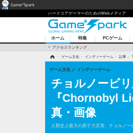
Game*Spark
ハードコアゲーマーのためのWebメディア
ホーム
特集
PCゲーム
アクセスランキング
ホーム
›
ゲーム文化
›
インディーゲーム
›
記事
›
ゲーム文化
インディーゲーム
チョルノービリ
『Chornobyl
真・画像
人類史上最大の原子力災害、チョルノービ