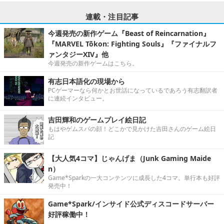
連載・注目記事
今週発売の新作ゲーム『Beast of Reincarnation』
『MARVEL Tōkon: Fighting Souls』『ファイナルフ
ァンタジーXIV』他
今週発売の新作ゲームはこちら。
有志日本語化の現場から
PCゲーマーなら何かとお世話になっているであろう有志翻訳者
に連続インタビュー。
吉田輝和のゲームプレイ絵日記
もはやゲムスパの顔！どこかで見かけた吉田さんのゲーム絵日
記
【大人気4コマ】じゃんげま（Junk Gaming Maide
n）
Game*Sparkの一大コンテンツに成長した4コマ。単行本も好評
発売中！
Game*Spark/インサイド公式ディスコードサーバー
好評稼働中！