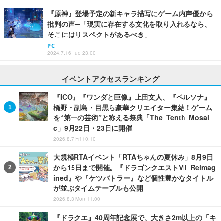
『原神』登場予定の新キャラ描写にゲーム内声優から
批判の声─「現実に存在する文化を取り入れるなら、
そこにはリスペクトがあるべき」
PC
2024.7.16 Tue 23:00
イベントアクセスランキング
『ICO』『ワンダと巨像』上田文人、『ペルソナ』
橋野・副島・目黒ら豪華クリエイター集結！ゲーム
を“第十の芸術”と称える祭典「The Tenth Mosai
c」9月22日・23日に開催
2026.8.7 Fri 10:10
大規模RTAイベント「RTAちゃんの夏休み」8月9日
から15日まで開催。『ドラゴンクエストVII Reimag
ined』や『ケツバトラー』など個性豊かなタイトル
が並ぶタイムテーブルも公開
2026.8.3 Mon 11:00
『ドラクエ』40周年記念展で、大きさ2m以上の「キ