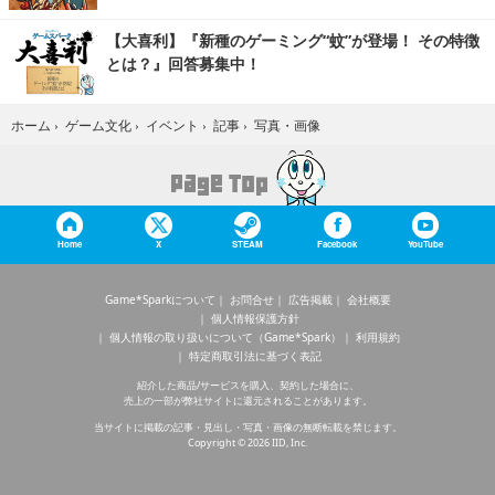
【大喜利】『新種のゲーミング“蚊”が登場！ その特徴
とは？』回答募集中！
写真・画像
ホーム
›
ゲーム文化
›
イベント
›
記事
›
Home
X
STEAM
Facebook
YouTube
Game*Sparkについて
お問合せ
広告掲載
会社概要
個人情報保護方針
個人情報の取り扱いについて（Game*Spark）
利用規約
特定商取引法に基づく表記
紹介した商品/サービスを購入、契約した場合に、
売上の一部が弊社サイトに還元されることがあります。
当サイトに掲載の記事・見出し・写真・画像の無断転載を禁じます。
Copyright © 2026 IID, Inc.