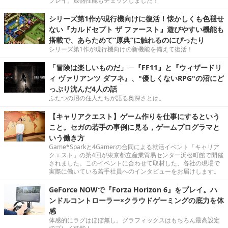
プレイ。放熱性能もチェックしました！
シリーズ第1作が現行機向けに復活！懐かしくも色褪せ
ない『カルドセプト ザ ファースト』遊びやすい機能も
搭載で、あらためて“原典”に触れるのにぴったり
シリーズ第1作が現行機向けの新機能を備えて復活！
「冒険は楽しいものだ」 ─『FF11』と『ウィザードリ
ィ ヴァリアンツ ダフネ』、"優しくないRPG"の沼にど
っぷり沈んだ4人の話
ふたつの沼の住人たちが語る奥深さとは。
【キャリアクエスト】ゲーム作りを仕事にするという
こと。セガの若手の事例に見る，ゲームプログラマと
いう働き方
Game*Sparkと4Gamerの合同による就活イベント「キャリア
クエスト」の第4回が東京都立産業貿易センター浜松町館で開催
されました。このイベントに合わせて取材した、各社の現場で
実際に働いている若手社員へのインタビューをお届けします。
GeForce NOWで『Forza Horizon 6』をプレイ。ハ
ンドルコントローラー×クラウドゲーミングの底力を体
感
体感的にラグはほぼ無し。グラフィックスはもちろん最高設定