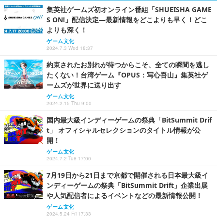
集英社ゲームズ初オンライン番組「SHUEISHA GAME
S ON!」配信決定―最新情報をどこよりも早く！どこ
よりも深く！
ゲーム文化
2024.7.3 Wed 18:37
約束されたお別れが待つからこそ、全ての瞬間を逃し
たくない！台湾ゲーム『OPUS：写心吾山』集英社ゲ
ームズが世界に送り出す
ゲーム文化
2024.2.15 Thu 9:00
国内最大級インディーゲームの祭典「BitSummit Drif
t」 オフィシャルセレクションのタイトル情報が公
開！
ゲーム文化
2024.7.2 Tue 17:00
7月19日から21日まで京都で開催される日本最大級イ
ンディーゲームの祭典「BitSummit Drift」企業出展
や人気配信者によるイベントなどの最新情報公開！
ゲーム文化
2024.5.24 Fri 17:33