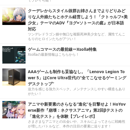
でプレイ可能！
クーデレからスタイル抜群お姉さんまでよりどりみど
りな人外娘たちとホテル経営しよう！「クトゥルフ×美
少女」テーマのADV『ヨグ=ソトースの庭』が日本語
対応
ツンデレドラゴン娘や無口な複眼死神美少女など、属性てんこ
もりのヒロインたちがアツい！
ゲームコマースの最前線ーXsolla特集
Xsollaの最新情報はこちらから！
AAAゲームも制作も妥協なし。「Lenovo Legion To
wer 5」はCore Ultra世代の“全てこなせるゲーミング
デスクトップ”
迫力を感じる強力スペック。メンテナンスしやすい構造もあり
がたい！
アニマや新要素のさらなる“進化”を目撃せよ！HoYov
erse新作『崩壊：ネクサスアニマ』第2回βテストの
「進化テスト」を体験【プレイレポ】
さまざまなアニマとの出会いや、スキルによってさらに戦略性
が増したバトルなど、本作の注目の要素に迫ります！