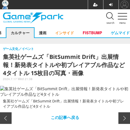
search
menu
料
カルチャー
漫画
インサイド
FISTBUMP
ゲムマイド
ゲーム文化
イベント
集英社ゲームズ「BitSummit Drift」出展情
報！新発表タイトルや初プレイアブル作品など
4タイトル 15枚目の写真・画像
2024.7.17 Wed 21:38
集英社ゲームズ「BitSummit Drift」出展情報！新発表タイトルや初プレ
イアブル作品など4タイトル
この記事へ戻る