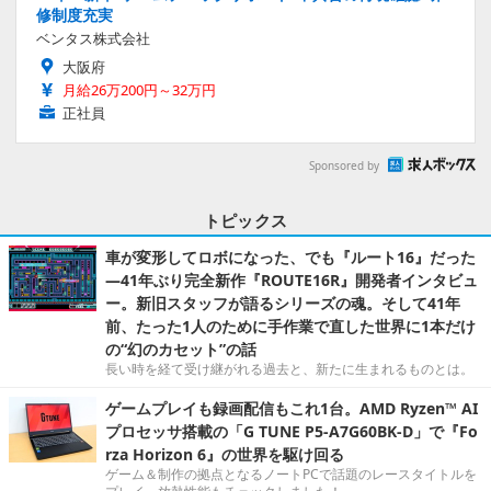
修制度充実
ベンタス株式会社
大阪府
月給26万200円～32万円
正社員
Sponsored by
トピックス
車が変形してロボになった、でも『ルート16』だった
―41年ぶり完全新作『ROUTE16R』開発者インタビュ
ー。新旧スタッフが語るシリーズの魂。そして41年
前、たった1人のために手作業で直した世界に1本だけ
の“幻のカセット”の話
長い時を経て受け継がれる過去と、新たに生まれるものとは。
ゲームプレイも録画配信もこれ1台。AMD Ryzen™ AI
プロセッサ搭載の「G TUNE P5-A7G60BK-D」で『Fo
rza Horizon 6』の世界を駆け回る
ゲーム＆制作の拠点となるノートPCで話題のレースタイトルを