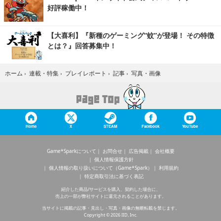
好評稼働中！
【大喜利】『新種のゲーミング“蚊”が登場！ その特徴
とは？』回答募集中！
写真・画像
ホーム
›
連載・特集
›
プレイレポート
›
記事
›
Home
X
STEAM
Facebook
YouTube
Game*Sparkについて
お問合せ
広告掲載
会社概要
個人情報保護方針
個人情報の取り扱いについて（Game*Spark）
利用規約
特定商取引法に基づく表記
紹介した商品/サービスを購入、契約した場合に、
売上の一部が弊社サイトに還元されることがあります。
当サイトに掲載の記事・見出し・写真・画像の無断転載を禁じます。
Copyright © 2026 IID, Inc.