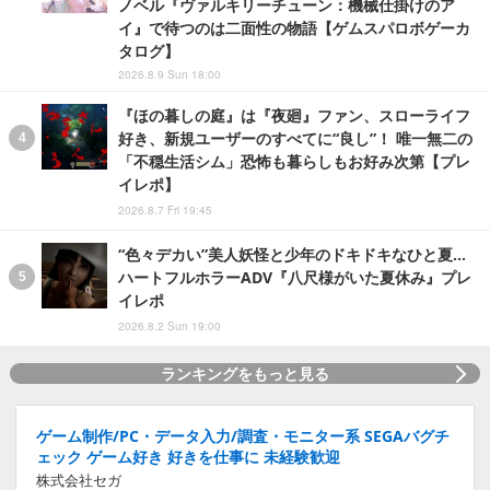
ノベル『ヴァルキリーチューン：機械仕掛けのア
イ』で待つのは二面性の物語【ゲムスパロボゲーカ
タログ】
2026.8.9 Sun 18:00
『ほの暮しの庭』は『夜廻』ファン、スローライフ
好き、新規ユーザーのすべてに“良し”！ 唯一無二の
「不穏生活シム」恐怖も暮らしもお好み次第【プレ
イレポ】
2026.8.7 Fri 19:45
“色々デカい”美人妖怪と少年のドキドキなひと夏…
ハートフルホラーADV『八尺様がいた夏休み』プレ
イレポ
2026.8.2 Sun 19:00
ランキングをもっと見る
ゲーム制作/PC・データ入力/調査・モニター系 SEGAバグチ
ェック ゲーム好き 好きを仕事に 未経験歓迎
株式会社セガ