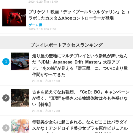
2024.6.20 Thu 18:00
プリケツ！ 映画「デッドプール＆ウルヴァリン」とコ
ラボしたカスタムXboxコントローラーが登場
ゲーム機
2024.7.18 Thu 7:30
プレイレポートアクセスランキング
走り屋の聖地にマルチプレイという新風が舞い込ん
だ『JDM: Japanese Drift Master』大型アプ
デ。“あの峠”が見える「群玉県」に、ついに走り屋
仲間がやってきた
2026.8.9 Sun 14:00
古さを超えてなお強烈。『CoD: BO』キャンペーン
が描く、“真実”を揺さぶる物語体験は今も色褪せな
い【特集】
2026.8.9 Sun 17:30
毎朝美少女らに起こされる。なんだここはパラダイ
スかな！アンドロイド美少女プラモ原作ビジュアル