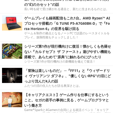
の“幻のカセット”の話
長い時を経て受け継がれる過去と、新たに生まれるものとは。
ゲームプレイも録画配信もこれ1台。AMD Ryzen™ AI
プロセッサ搭載の「G TUNE P5-A7G60BK-D」で『Fo
rza Horizon 6』の世界を駆け回る
ゲーム＆制作の拠点となるノートPCで話題のレースタイトルを
プレイ。放熱性能もチェックしました！
シリーズ第1作が現行機向けに復活！懐かしくも色褪せ
ない『カルドセプト ザ ファースト』遊びやすい機能も
搭載で、あらためて“原典”に触れるのにぴったり
シリーズ第1作が現行機向けの新機能を備えて復活！
「冒険は楽しいものだ」 ─『FF11』と『ウィザードリ
ィ ヴァリアンツ ダフネ』、"優しくないRPG"の沼にど
っぷり沈んだ4人の話
ふたつの沼の住人たちが語る奥深さとは。
【キャリアクエスト】ゲーム作りを仕事にするという
こと。セガの若手の事例に見る，ゲームプログラマと
いう働き方
Game*Sparkと4Gamerの合同による就活イベント「キャリア