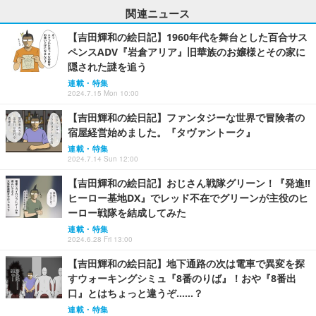
関連ニュース
【吉田輝和の絵日記】1960年代を舞台とした百合サス
ペンスADV『岩倉アリア』旧華族のお嬢様とその家に
隠された謎を追う
連載・特集
2024.7.15 Mon 10:00
【吉田輝和の絵日記】ファンタジーな世界で冒険者の
宿屋経営始めました。『タヴァントーク』
連載・特集
2024.7.14 Sun 12:00
【吉田輝和の絵日記】おじさん戦隊グリーン！『発進!!
ヒーロー基地DX』でレッド不在でグリーンが主役のヒ
ーロー戦隊を結成してみた
連載・特集
2024.6.28 Fri 13:00
【吉田輝和の絵日記】地下通路の次は電車で異変を探
すウォーキングシミュ『8番のりば』！おや『8番出
口』とはちょっと違うぞ……？
連載・特集