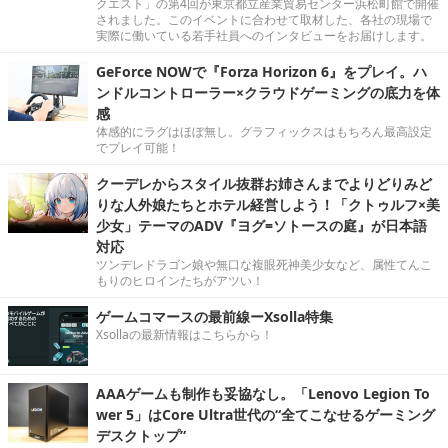
クエスト」の第4回が東京都立産業貿易センター浜松町館で開催
されました。このイベントに合わせて取材した、各社の現場で
実際に働いている若手社員へのインタビューをお届けします。
GeForce NOWで『Forza Horizon 6』をプレイ。ハ
ンドルコントローラー×クラウドゲーミングの底力を体
感
体感的にラグはほぼ無し。グラフィックスはもちろん最高設定
でプレイ可能！
クーデレからスタイル抜群お姉さんまでよりどりみど
りな人外娘たちとホテル経営しよう！「クトゥルフ×美
少女」テーマのADV『ヨグ=ソトースの庭』が日本語
対応
ツンデレドラゴン娘や無口な複眼死神美少女など、属性てんこ
もりのヒロインたちがアツい！
ゲームコマースの最前線ーXsolla特集
Xsollaの最新情報はこちらから！
AAAゲームも制作も妥協なし。「Lenovo Legion To
wer 5」はCore Ultra世代の“全てこなせるゲーミング
デスクトップ”