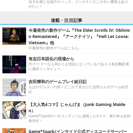
迫力を感じる強力スペック。メンテナンスしやすい構造もあり
がたい！
連載・注目記事
今週発売の新作ゲーム『The Elder Scrolls IV: Oblivio
n Remastered』『アークナイツ』『Hell Let Loose:
Vietnam』他
今週発売の新作ゲームはこちら。
有志日本語化の現場から
PCゲーマーなら何かとお世話になっているであろう有志翻訳者
に連続インタビュー。
吉田輝和のゲームプレイ絵日記
もはやゲムスパの顔！どこかで見かけた吉田さんのゲーム絵日
記
【大人気4コマ】じゃんげま（Junk Gaming Maide
n）
Game*Sparkの一大コンテンツに成長した4コマ。単行本も好評
発売中！
Game*Spark/インサイド公式ディスコードサーバー