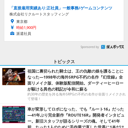
「直接雇用実績あり:正社員」一般事務/ゲームコンテンツ
株式会社リクルートスタッフィング
東京都
時給1,900円
派遣社員
Sponsored by
トピックス
祖国に裏切られた騎士は、王の仇敵の娘を護ることに
なった―1998年の海外SRPG不朽の名作『幻世録』全
面リメイク版、体験版配信開始。ダーティーヒーロー
が駆ける異色の戦記が令和に蘇る
約30年の歴史を誇る海外SRPGの不朽の名作が全面リメイクされ
て登場！
車が変形してロボになった、でも『ルート16』だった
―41年ぶり完全新作『ROUTE16R』開発者インタビュ
ー。新旧スタッフが語るシリーズの魂。そして41年
前、たった1人のために手作業で直した世界に1本だけ