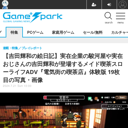
search
menu
グ
特集
PCゲーム
家庭用ゲーム
セール/無料
カルチャ
連載・特集
プレイレポート
【吉田輝和の絵日記】実在企業の駿河屋や実在
おじさんの吉田輝和が登場するメイド喫茶スロ
ーライフADV『電気街の喫茶店』体験版 19枚
目の写真・画像
2024.7.21 Sun 10:00