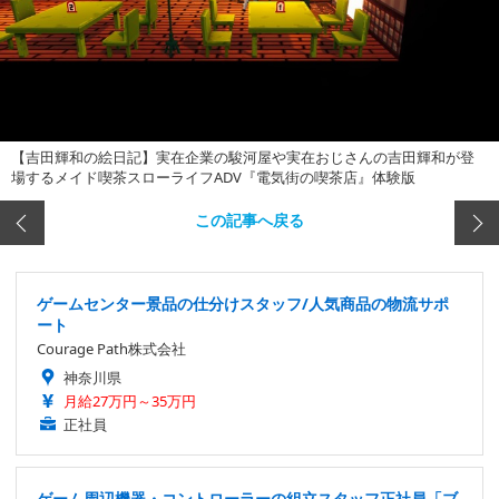
【吉田輝和の絵日記】実在企業の駿河屋や実在おじさんの吉田輝和が登
場するメイド喫茶スローライフADV『電気街の喫茶店』体験版
この記事へ戻る
ゲームセンター景品の仕分けスタッフ/人気商品の物流サポ
ート
Courage Path株式会社
神奈川県
月給27万円～35万円
正社員
ゲーム周辺機器・コントローラーの組立スタッフ正社員「ブ