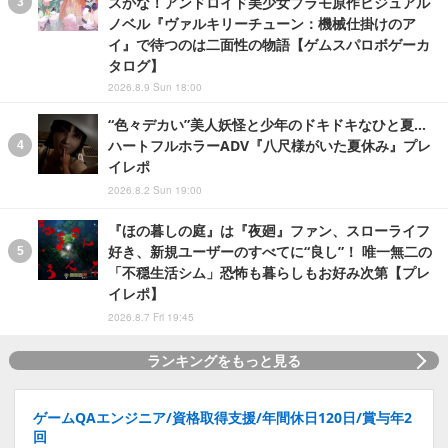
スかな！アンドロイド美少女プラモ原作ビジュアル
ノベル『ヴァルキリーチューン：機械仕掛けのア
イ』で待つのは二面性の物語【ゲムスパロボゲーカ
タログ】
2026.8.9 Sun 18:00
“色々デカい”美人妖怪と少年のドキドキなひと夏…
ハートフルホラーADV『八尺様がいた夏休み』プレ
イレポ
2026.8.2 Sun 19:00
『ほの暮しの庭』は『夜廻』ファン、スローライフ
好き、新規ユーザーのすべてに“良し”！ 唯一無二の
「不穏生活シム」恐怖も暮らしもお好み次第【プレ
イレポ】
2026.8.7 Fri 19:45
ランキングをもっと見る
ゲームQAエンジニア/資格取得支援/年間休日120日/賞与年2
回