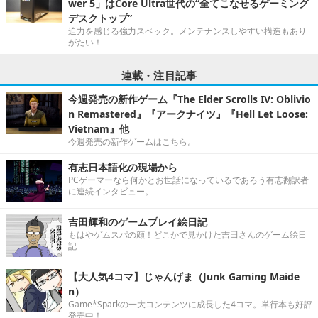
wer 5」はCore Ultra世代の“全てこなせるゲーミング
デスクトップ”
迫力を感じる強力スペック。メンテナンスしやすい構造もあり
がたい！
連載・注目記事
今週発売の新作ゲーム『The Elder Scrolls IV: Oblivio
n Remastered』『アークナイツ』『Hell Let Loose:
Vietnam』他
今週発売の新作ゲームはこちら。
有志日本語化の現場から
PCゲーマーなら何かとお世話になっているであろう有志翻訳者
に連続インタビュー。
吉田輝和のゲームプレイ絵日記
もはやゲムスパの顔！どこかで見かけた吉田さんのゲーム絵日
記
【大人気4コマ】じゃんげま（Junk Gaming Maide
n）
Game*Sparkの一大コンテンツに成長した4コマ。単行本も好評
発売中！