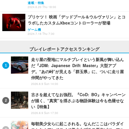
連載・特集
2024.6.20 Thu 18:00
プリケツ！ 映画「デッドプール＆ウルヴァリン」とコ
ラボしたカスタムXboxコントローラーが登場
ゲーム機
2024.7.18 Thu 7:30
プレイレポートアクセスランキング
走り屋の聖地にマルチプレイという新風が舞い込ん
だ『JDM: Japanese Drift Master』大型アプ
デ。“あの峠”が見える「群玉県」に、ついに走り屋
仲間がやってきた
2026.8.9 Sun 14:00
古さを超えてなお強烈。『CoD: BO』キャンペーン
が描く、“真実”を揺さぶる物語体験は今も色褪せな
い【特集】
2026.8.9 Sun 17:30
毎朝美少女らに起こされる。なんだここはパラダイ