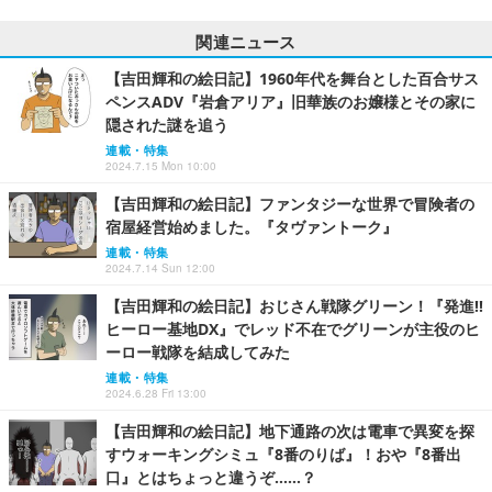
関連ニュース
【吉田輝和の絵日記】1960年代を舞台とした百合サス
ペンスADV『岩倉アリア』旧華族のお嬢様とその家に
隠された謎を追う
連載・特集
2024.7.15 Mon 10:00
【吉田輝和の絵日記】ファンタジーな世界で冒険者の
宿屋経営始めました。『タヴァントーク』
連載・特集
2024.7.14 Sun 12:00
【吉田輝和の絵日記】おじさん戦隊グリーン！『発進!!
ヒーロー基地DX』でレッド不在でグリーンが主役のヒ
ーロー戦隊を結成してみた
連載・特集
2024.6.28 Fri 13:00
【吉田輝和の絵日記】地下通路の次は電車で異変を探
すウォーキングシミュ『8番のりば』！おや『8番出
口』とはちょっと違うぞ……？