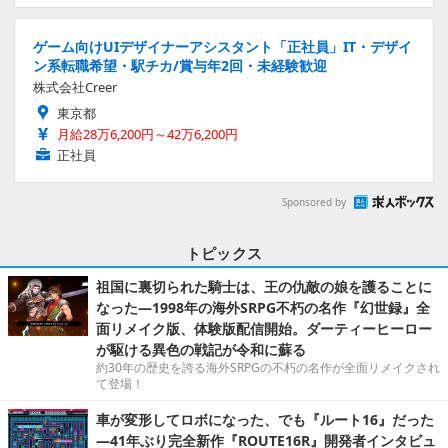
ゲーム向けUIデザイナーアシスタント「正社員」IT・デザイ
ン系転職希望・駅チカ/賞与年2回・未経験歓迎
株式会社Creer
東京都
月給28万6,200円～42万6,200円
正社員
Sponsored by
トピックス
祖国に裏切られた騎士は、王の仇敵の娘を護ることに
なった―1998年の海外SRPG不朽の名作『幻世録』全
面リメイク版、体験版配信開始。ダーティーヒーロー
が駆ける異色の戦記が令和に蘇る
約30年の歴史を誇る海外SRPGの不朽の名作が全面リメイクされ
て登場！
車が変形してロボになった、でも『ルート16』だった
―41年ぶり完全新作『ROUTE16R』開発者インタビュ