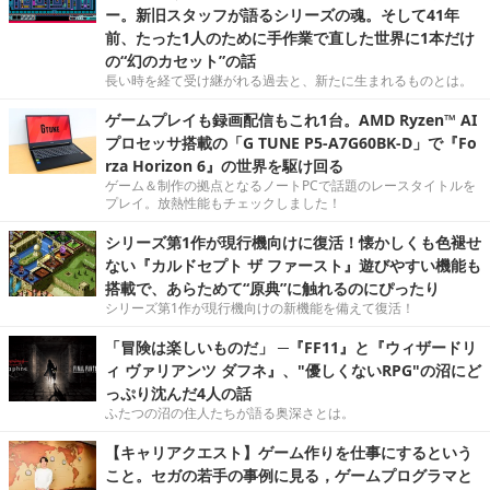
ー。新旧スタッフが語るシリーズの魂。そして41年
前、たった1人のために手作業で直した世界に1本だけ
の“幻のカセット”の話
長い時を経て受け継がれる過去と、新たに生まれるものとは。
ゲームプレイも録画配信もこれ1台。AMD Ryzen™ AI
プロセッサ搭載の「G TUNE P5-A7G60BK-D」で『Fo
rza Horizon 6』の世界を駆け回る
ゲーム＆制作の拠点となるノートPCで話題のレースタイトルを
プレイ。放熱性能もチェックしました！
シリーズ第1作が現行機向けに復活！懐かしくも色褪せ
ない『カルドセプト ザ ファースト』遊びやすい機能も
搭載で、あらためて“原典”に触れるのにぴったり
シリーズ第1作が現行機向けの新機能を備えて復活！
「冒険は楽しいものだ」 ─『FF11』と『ウィザードリ
ィ ヴァリアンツ ダフネ』、"優しくないRPG"の沼にど
っぷり沈んだ4人の話
ふたつの沼の住人たちが語る奥深さとは。
【キャリアクエスト】ゲーム作りを仕事にするという
こと。セガの若手の事例に見る，ゲームプログラマと