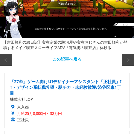
【吉田輝和の絵日記】実在企業の駿河屋や実在おじさんの吉田輝和が登
場するメイド喫茶スローライフADV『電気街の喫茶店』体験版
この記事へ戻る
「27卒」ゲーム向けUIデザイナーアシスタント「正社員」I
T・デザイン系転職希望・駅チカ・未経験歓迎/渋谷区東1丁
目
株式会社LOP
東京都
月給25万8,800円～32万円
正社員