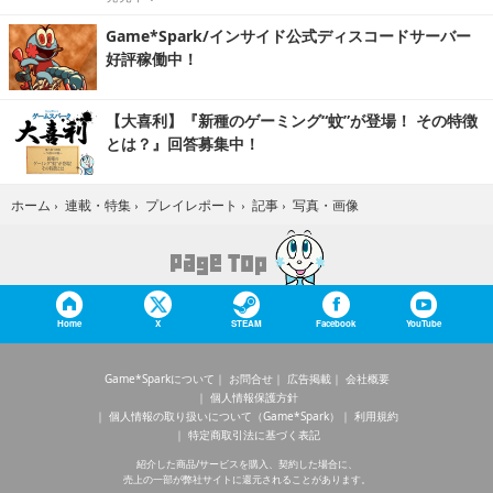
Game*Spark/インサイド公式ディスコードサーバー
好評稼働中！
【大喜利】『新種のゲーミング“蚊”が登場！ その特徴
とは？』回答募集中！
写真・画像
ホーム
›
連載・特集
›
プレイレポート
›
記事
›
Home
X
STEAM
Facebook
YouTube
Game*Sparkについて
お問合せ
広告掲載
会社概要
個人情報保護方針
個人情報の取り扱いについて（Game*Spark）
利用規約
特定商取引法に基づく表記
紹介した商品/サービスを購入、契約した場合に、
売上の一部が弊社サイトに還元されることがあります。