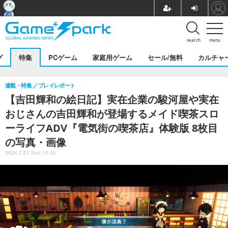
search
menu
グ
特集
PCゲーム
家庭用ゲーム
セール/無料
カルチャ
連載・特集
プレイレポート
【吉田輝和の絵日記】実在企業の駿河屋や実在
おじさんの吉田輝和が登場するメイド喫茶スロ
ーライフADV『電気街の喫茶店』体験版 8枚目
の写真・画像
2024.7.21 Sun 10:00