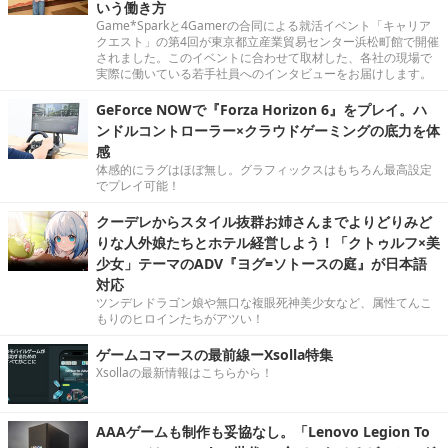
いう働き方
Game*Sparkと4Gamerの合同による就活イベント「キャリア
クエスト」の第4回が東京都立産業貿易センター浜松町館で開催
されました。このイベントに合わせて取材した、各社の現場で
実際に働いている若手社員へのインタビューをお届けします。
GeForce NOWで『Forza Horizon 6』をプレイ。ハ
ンドルコントローラー×クラウドゲーミングの底力を体
感
体感的にラグはほぼ無し。グラフィックスはもちろん最高設定
でプレイ可能！
クーデレからスタイル抜群お姉さんまでよりどりみど
りな人外娘たちとホテル経営しよう！「クトゥルフ×美
少女」テーマのADV『ヨグ=ソトースの庭』が日本語
対応
ツンデレドラゴン娘や無口な複眼死神美少女など、属性てんこ
もりのヒロインたちがアツい！
ゲームコマースの最前線ーXsolla特集
Xsollaの最新情報はこちらから！
AAAゲームも制作も妥協なし。「Lenovo Legion To