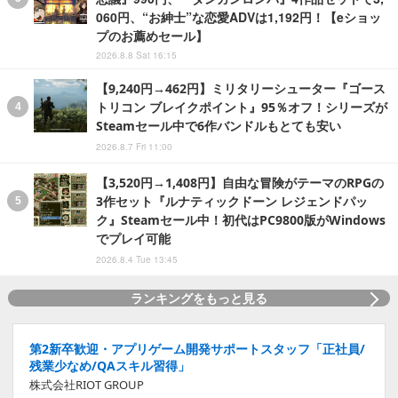
060円、“お紳士”な恋愛ADVは1,192円！【eショッ
プのお薦めセール】
2026.8.8 Sat 16:15
【9,240円→462円】ミリタリーシューター『ゴース
トリコン ブレイクポイント』95％オフ！シリーズが
Steamセール中で6作バンドルもとても安い
2026.8.7 Fri 11:00
【3,520円→1,408円】自由な冒険がテーマのRPGの
3作セット『ルナティックドーン レジェンドパッ
ク』Steamセール中！初代はPC9800版がWindows
でプレイ可能
2026.8.4 Tue 13:45
ランキングをもっと見る
第2新卒歓迎・アプリゲーム開発サポートスタッフ「正社員/
残業少なめ/QAスキル習得」
株式会社RIOT GROUP