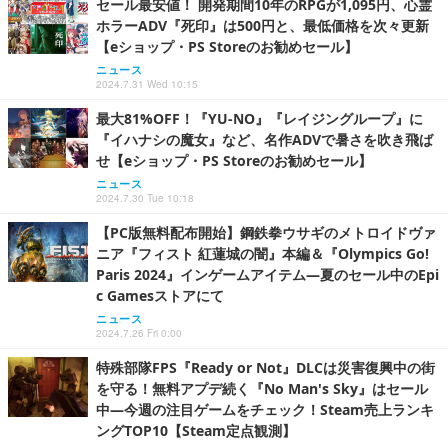
セール最安値！ 開発期間10年のRPGが1,095円、心霊
ホラーADV『死印』は500円と、最低価格を次々更新
【eショップ・PS Storeのお勧めセール】
ニュース
2024.7.31 Wed 10:15
最大81%OFF！『YU-NO』『レイジングループ』に
『イハナシの魔女』など、名作ADVで暑さを吹き飛ば
せ【eショップ・PS Storeのお勧めセール】
ニュース
2024.7.30 Tue 10:18
【PC版無料配布開始】鋼鉄拳ウサギのメトロイドヴァ
ニア『フィスト 紅蓮城の闇』本編＆『Olympics Go!
Paris 2024』インゲームアイテム―夏のセール中のEpi
c Gamesストアにて
ニュース
2024.7.26 Fri 0:00
特殊部隊FPS『Ready or Not』DLCは災害復興中の街
を守る！無料アプデ続く『No Man's Sky』はセール
中―今週の注目ゲームをチェック！Steam売上ランキ
ングTOP10【Steam定点観測】