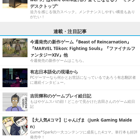
デスクトップ”
迫力を感じる強力スペック。メンテナンスしやすい構造もあり
がたい！
連載・注目記事
今週発売の新作ゲーム『Beast of Reincarnation』
『MARVEL Tōkon: Fighting Souls』『ファイナルフ
ァンタジーXIV』他
今週発売の新作ゲームはこちら。
有志日本語化の現場から
PCゲーマーなら何かとお世話になっているであろう有志翻訳者
に連続インタビュー。
吉田輝和のゲームプレイ絵日記
もはやゲムスパの顔！どこかで見かけた吉田さんのゲーム絵日
記
【大人気4コマ】じゃんげま（Junk Gaming Maide
n）
Game*Sparkの一大コンテンツに成長した4コマ。単行本も好評
発売中！