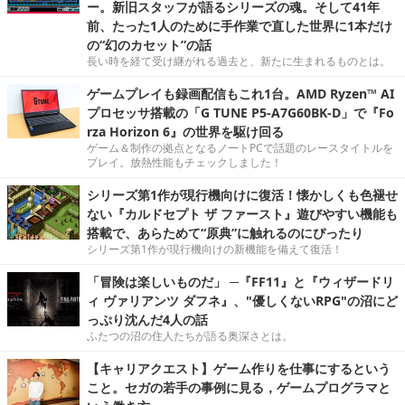
ー。新旧スタッフが語るシリーズの魂。そして41年
前、たった1人のために手作業で直した世界に1本だけ
の“幻のカセット”の話
長い時を経て受け継がれる過去と、新たに生まれるものとは。
ゲームプレイも録画配信もこれ1台。AMD Ryzen™ AI
プロセッサ搭載の「G TUNE P5-A7G60BK-D」で『Fo
rza Horizon 6』の世界を駆け回る
ゲーム＆制作の拠点となるノートPCで話題のレースタイトルを
プレイ。放熱性能もチェックしました！
シリーズ第1作が現行機向けに復活！懐かしくも色褪せ
ない『カルドセプト ザ ファースト』遊びやすい機能も
搭載で、あらためて“原典”に触れるのにぴったり
シリーズ第1作が現行機向けの新機能を備えて復活！
「冒険は楽しいものだ」 ─『FF11』と『ウィザードリ
ィ ヴァリアンツ ダフネ』、"優しくないRPG"の沼にど
っぷり沈んだ4人の話
ふたつの沼の住人たちが語る奥深さとは。
【キャリアクエスト】ゲーム作りを仕事にするという
こと。セガの若手の事例に見る，ゲームプログラマと