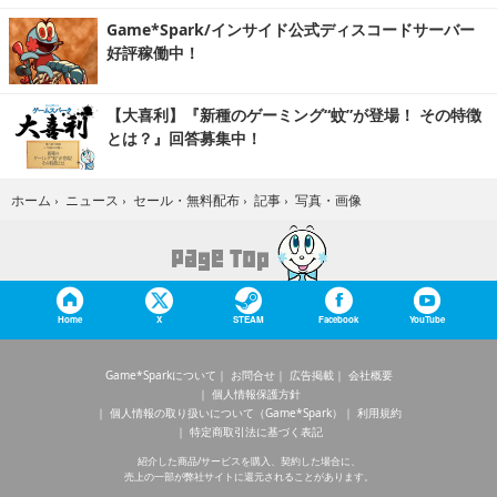
Game*Spark/インサイド公式ディスコードサーバー
好評稼働中！
【大喜利】『新種のゲーミング“蚊”が登場！ その特徴
とは？』回答募集中！
写真・画像
ホーム
›
ニュース
›
セール・無料配布
›
記事
›
Home
X
STEAM
Facebook
YouTube
Game*Sparkについて
お問合せ
広告掲載
会社概要
個人情報保護方針
個人情報の取り扱いについて（Game*Spark）
利用規約
特定商取引法に基づく表記
紹介した商品/サービスを購入、契約した場合に、
売上の一部が弊社サイトに還元されることがあります。