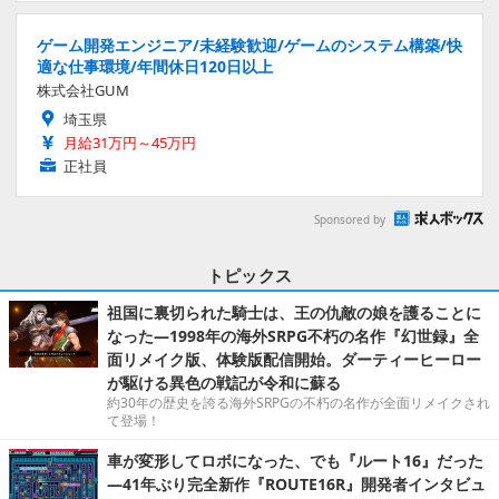
ゲーム開発エンジニア/未経験歓迎/ゲームのシステム構築/快
適な仕事環境/年間休日120日以上
株式会社GUM
埼玉県
月給31万円～45万円
正社員
Sponsored by
トピックス
祖国に裏切られた騎士は、王の仇敵の娘を護ることに
なった―1998年の海外SRPG不朽の名作『幻世録』全
面リメイク版、体験版配信開始。ダーティーヒーロー
が駆ける異色の戦記が令和に蘇る
約30年の歴史を誇る海外SRPGの不朽の名作が全面リメイクされ
て登場！
車が変形してロボになった、でも『ルート16』だった
―41年ぶり完全新作『ROUTE16R』開発者インタビュ