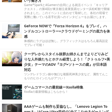
いう働き方
Game*Sparkと4Gamerの合同による就活イベント「キャリア
クエスト」の第4回が東京都立産業貿易センター浜松町館で開催
されました。このイベントに合わせて取材した、各社の現場で
実際に働いている若手社員へのインタビューをお届けします。
GeForce NOWで『Forza Horizon 6』をプレイ。ハ
ンドルコントローラー×クラウドゲーミングの底力を体
感
体感的にラグはほぼ無し。グラフィックスはもちろん最高設定
でプレイ可能！
クーデレからスタイル抜群お姉さんまでよりどりみど
りな人外娘たちとホテル経営しよう！「クトゥルフ×美
少女」テーマのADV『ヨグ=ソトースの庭』が日本語
対応
ツンデレドラゴン娘や無口な複眼死神美少女など、属性てんこ
もりのヒロインたちがアツい！
ゲームコマースの最前線ーXsolla特集
Xsollaの最新情報はこちらから！
AAAゲームも制作も妥協なし。「Lenovo Legion To
wer 5」はCore Ultra世代の“全てこなせるゲーミング