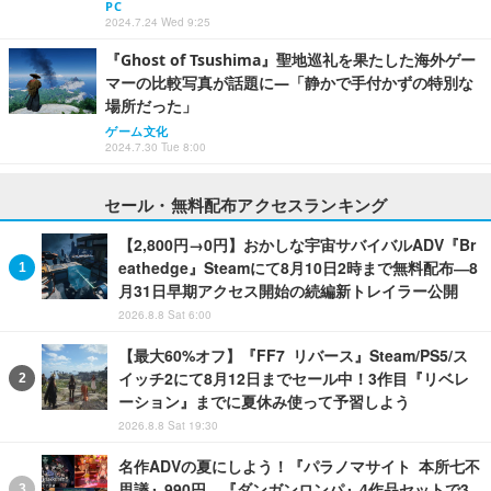
PC
2024.7.24 Wed 9:25
『Ghost of Tsushima』聖地巡礼を果たした海外ゲー
マーの比較写真が話題に―「静かで手付かずの特別な
場所だった」
ゲーム文化
2024.7.30 Tue 8:00
セール・無料配布アクセスランキング
【2,800円→0円】おかしな宇宙サバイバルADV『Br
eathedge』Steamにて8月10日2時まで無料配布―8
月31日早期アクセス開始の続編新トレイラー公開
2026.8.8 Sat 6:00
【最大60%オフ】『FF7 リバース』Steam/PS5/ス
イッチ2にて8月12日までセール中！3作目『リベレ
ーション』までに夏休み使って予習しよう
2026.8.8 Sat 19:30
名作ADVの夏にしよう！『パラノマサイト 本所七不
思議』990円、『ダンガンロンパ』4作品セットで3,