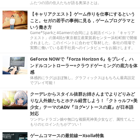
ふたつの沼の住人たちが語る奥深さとは。
【キャリアクエスト】ゲーム作りを仕事にするという
こと。セガの若手の事例に見る，ゲームプログラマと
いう働き方
Game*Sparkと4Gamerの合同による就活イベント「キャリア
クエスト」の第4回が東京都立産業貿易センター浜松町館で開催
されました。このイベントに合わせて取材した、各社の現場で
実際に働いている若手社員へのインタビューをお届けします。
GeForce NOWで『Forza Horizon 6』をプレイ。ハ
ンドルコントローラー×クラウドゲーミングの底力を体
感
体感的にラグはほぼ無し。グラフィックスはもちろん最高設定
でプレイ可能！
クーデレからスタイル抜群お姉さんまでよりどりみど
りな人外娘たちとホテル経営しよう！「クトゥルフ×美
少女」テーマのADV『ヨグ=ソトースの庭』が日本語
対応
ツンデレドラゴン娘や無口な複眼死神美少女など、属性てんこ
もりのヒロインたちがアツい！
ゲームコマースの最前線ーXsolla特集