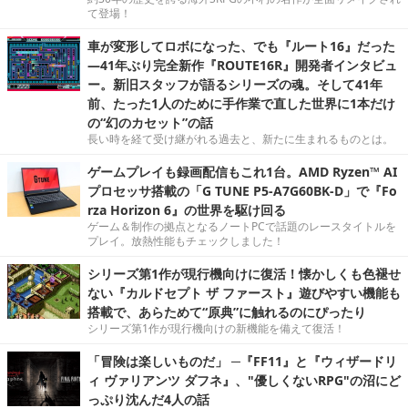
て登場！
車が変形してロボになった、でも『ルート16』だった
―41年ぶり完全新作『ROUTE16R』開発者インタビュ
ー。新旧スタッフが語るシリーズの魂。そして41年
前、たった1人のために手作業で直した世界に1本だけ
の“幻のカセット”の話
長い時を経て受け継がれる過去と、新たに生まれるものとは。
ゲームプレイも録画配信もこれ1台。AMD Ryzen™ AI
プロセッサ搭載の「G TUNE P5-A7G60BK-D」で『Fo
rza Horizon 6』の世界を駆け回る
ゲーム＆制作の拠点となるノートPCで話題のレースタイトルを
プレイ。放熱性能もチェックしました！
シリーズ第1作が現行機向けに復活！懐かしくも色褪せ
ない『カルドセプト ザ ファースト』遊びやすい機能も
搭載で、あらためて“原典”に触れるのにぴったり
シリーズ第1作が現行機向けの新機能を備えて復活！
「冒険は楽しいものだ」 ─『FF11』と『ウィザードリ
ィ ヴァリアンツ ダフネ』、"優しくないRPG"の沼にど
っぷり沈んだ4人の話