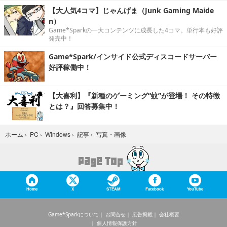
【大人気4コマ】じゃんげま（Junk Gaming Maide
n）
Game*Sparkの一大コンテンツに成長した4コマ。単行本も好評
発売中！
Game*Spark/インサイド公式ディスコードサーバー
好評稼働中！
【大喜利】『新種のゲーミング“蚊”が登場！ その特徴
とは？』回答募集中！
写真・画像
ホーム
›
PC
›
Windows
›
記事
›
Home
X
STEAM
Facebook
YouTube
Game*Sparkについて
お問合せ
広告掲載
会社概要
個人情報保護方針