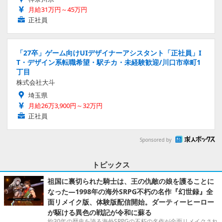
月給31万円～45万円
正社員
「27卒」ゲーム向けUIデザイナーアシスタント「正社員」I
T・デザイン系転職希望・駅チカ・未経験歓迎/川口市幸町1
丁目
株式会社大斗
埼玉県
月給26万3,900円～32万円
正社員
Sponsored by
トピックス
祖国に裏切られた騎士は、王の仇敵の娘を護ることに
なった―1998年の海外SRPG不朽の名作『幻世録』全
面リメイク版、体験版配信開始。ダーティーヒーロー
が駆ける異色の戦記が令和に蘇る
約30年の歴史を誇る海外SRPGの不朽の名作が全面リメイクされ