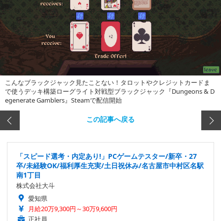
こんなブラックジャック見たことない！タロットやクレジットカードま
で使うデッキ構築ローグライト対戦型ブラックジャック『Dungeons & D
egenerate Gamblers』Steamで配信開始
この記事へ戻る
「スピード選考・内定あり!」PCゲームテスター/新卒・27
卒/未経験OK/福利厚生充実/土日祝休み/名古屋市中村区名駅
南1丁目
株式会社大斗
愛知県
月給20万9,300円～30万9,600円
正社員