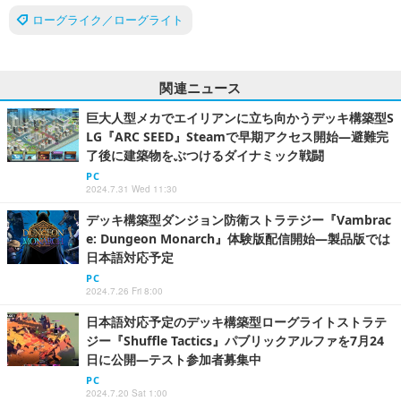
ローグライク／ローグライト
関連ニュース
巨大人型メカでエイリアンに立ち向かうデッキ構築型S
LG『ARC SEED』Steamで早期アクセス開始―避難完
了後に建築物をぶつけるダイナミック戦闘
PC
2024.7.31 Wed 11:30
デッキ構築型ダンジョン防衛ストラテジー『Vambrac
e: Dungeon Monarch』体験版配信開始―製品版では
日本語対応予定
PC
2024.7.26 Fri 8:00
日本語対応予定のデッキ構築型ローグライトストラテ
ジー『Shuffle Tactics』パブリックアルファを7月24
日に公開―テスト参加者募集中
PC
2024.7.20 Sat 1:00