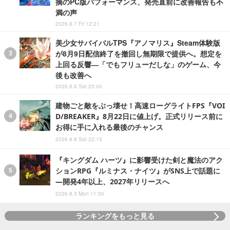
摘のPC版パフォーマンス、発売直前に改善報告も不
満の声
2026.8.7 Fri 12:21
美少女サバイバルTPS『アノマリス』Steam体験版
が8月9日配信終了を撤回し無期限で提供へ。想定を
上回る反響―「でもフリューだしな」のゲーム、今
後も改善へ
2026.8.8 Sat 20:00
建物ごと敵をぶっ壊せ！高速ローグライトFPS『VOI
D/BREAKER』8月22日に値上げ。正式リリース前に
お得に手に入れる最後のチャンス
2026.8.8 Sat 22:15
『キングダム ハーツ』に影響受けた剣と魔法のアク
ションRPG『ルミナス・ナイツ』がSNS上で話題に
―開発4年以上、2027年リリースへ
2026.8.3 Mon 11:30
ランキングをもっと見る