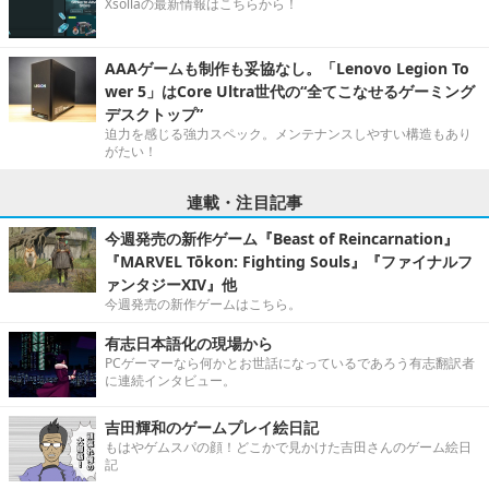
Xsollaの最新情報はこちらから！
AAAゲームも制作も妥協なし。「Lenovo Legion To
wer 5」はCore Ultra世代の“全てこなせるゲーミング
デスクトップ”
迫力を感じる強力スペック。メンテナンスしやすい構造もあり
がたい！
連載・注目記事
今週発売の新作ゲーム『Beast of Reincarnation』
『MARVEL Tōkon: Fighting Souls』『ファイナルフ
ァンタジーXIV』他
今週発売の新作ゲームはこちら。
有志日本語化の現場から
PCゲーマーなら何かとお世話になっているであろう有志翻訳者
に連続インタビュー。
吉田輝和のゲームプレイ絵日記
もはやゲムスパの顔！どこかで見かけた吉田さんのゲーム絵日
記