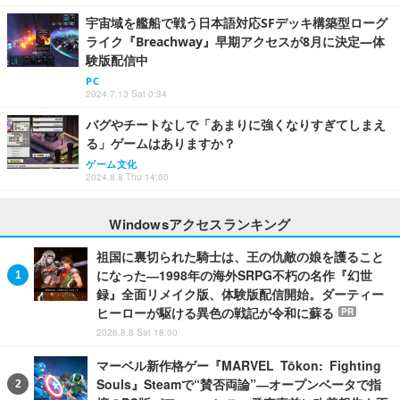
宇宙域を艦船で戦う日本語対応SFデッキ構築型ローグ
ライク『Breachway』早期アクセスが8月に決定―体
験版配信中
PC
2024.7.13 Sat 0:34
バグやチートなしで「あまりに強くなりすぎてしまえ
る」ゲームはありますか？
ゲーム文化
2024.8.8 Thu 14:00
Windowsアクセスランキング
祖国に裏切られた騎士は、王の仇敵の娘を護ること
になった―1998年の海外SRPG不朽の名作『幻世
録』全面リメイク版、体験版配信開始。ダーティー
ヒーローが駆ける異色の戦記が令和に蘇る
PR
2026.8.8 Sat 18:00
マーベル新作格ゲー『MARVEL Tōkon: Fighting
Souls』Steamで“賛否両論”―オープンベータで指