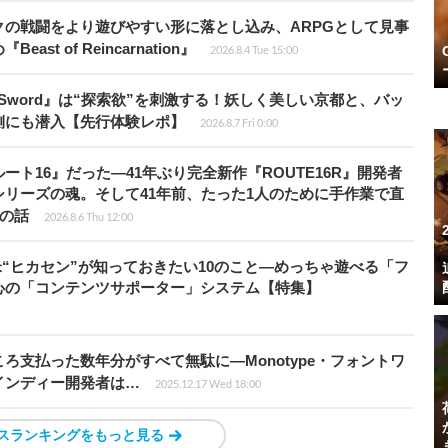
の戦闘をより遊びやすい形に落とし込み、ARPGとして見事
 of Reincarnation』
2026.8.4 Tue 15:00
the Sword』は“探索欲”を刺激する！妖しく美しい京都と、バッ
側にも潜入【先行体験レポ】
2026.8.7 Fri 0:00
ト16』だった―41年ぶり完全新作『ROUTE16R』開発者
リーズの魂。そして41年前、たった1人のために手作業で直
”の話
2026.8.6 Thu 12:00
米“ヒカセン”が知っておきたい10のこと―めっちゃ遊べる「フ
心の「コンテンツサポーター」システム【特集】
ろ支払った数年分がすべて無駄に―Monotype・フォントワ
インディー開発者は…
2025.12.17 Wed 18:00
スランキングをもっと見る