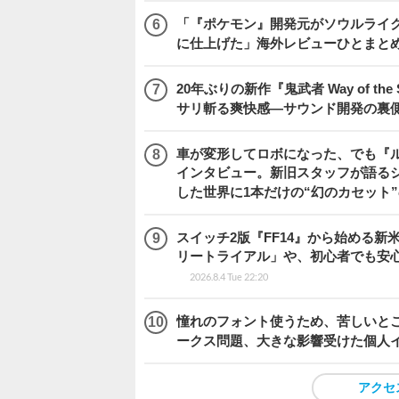
「『ポケモン』開発元がソウルライク
に仕上げた」海外レビューひとまとめ『Beast
20年ぶりの新作『鬼武者 Way of 
サリ斬る爽快感―サウンド開発の裏
車が変形してロボになった、でも『ルー
インタビュー。新旧スタッフが語るシ
した世界に1本だけの“幻のカセット
スイッチ2版『FF14』から始める新
リートライアル」や、初心者でも安
2026.8.4 Tue 22:20
憧れのフォント使うため、苦しいとこ
ークス問題、大きな影響受けた個人
アクセ