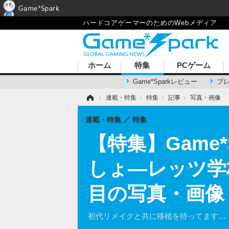
Game*Spark
ハードコアゲーマーのためのWebメディア
ホーム
特集
PCゲーム
Game*Sparkレビュー
プ
ホーム
›
連載・特集
›
特集
›
記事
›
写真・画像
連載・特集
特集
【特集】Game
しょ―レッツ学
目の写真・画像
初代リメイクと共に移植を待ってます…