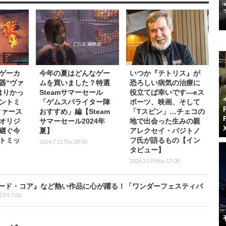
ゲーカ
今年の夏はどんなゲー
いつか『テトリス』が
器“ヴァ
ムを買いました？特選
恐ろしい病気の治療に
はりかっ
Steamサマーセール
役立てば幸いです―eス
ントミ
「ゲムスパライター陣
ポーツ、映画、そして
ファース
おすすめ」編【Steam
「Tスピン」…チェコの
オリジ
サマーセール2024年
地で出会った生みの親
継ぐ今
夏】
アレクセイ・パジトノ
トミッ
フ氏が語るもの【イン
2024.7.11 Thu 20:00
タビュー】
2024.2.19 Mon 17:00
ーマード・コア』など熱い作品に心が躍る！「ワンダーフェスティバ
2 Fri 7:00