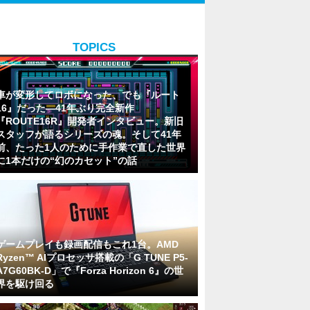
TOPICS
車が変形してロボになった、でも『ルート
16』だった―41年ぶり完全新作
『ROUTE16R』開発者インタビュー。新旧
スタッフが語るシリーズの魂。そして41年
前、たった1人のために手作業で直した世界
に1本だけの“幻のカセット”の話
ゲームプレイも録画配信もこれ1台。AMD
Ryzen™ AIプロセッサ搭載の「G TUNE P5-
A7G60BK-D」で『Forza Horizon 6』の世
界を駆け回る