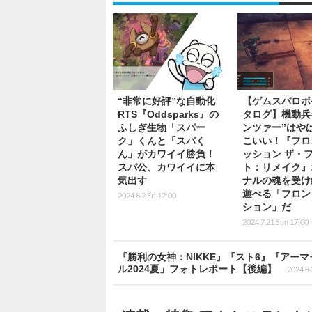
“非常に好評”な自動化
【ゲムスパロボ
RTS『Oddsparks』の
タログ】機動兵
ふしぎ生物「スパー
ンツァー”はや
ク」くんと「スパく
こいい！『フロ
ん」がカワイイ勝負！
ッション ザ・
スパ公、カワイイに本
ト：リメイク』
気出す
ナルの魂を受け
遊べる「フロン
2024.8.2 Fri 12:00
ション」だ
2024.7.21 Sun 17:00
『勝利の女神：NIKKE』『スト6』『ア
ル2024夏」フォトレポート【後編】
2024.8.