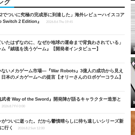
ング
チ2でついに究極の完成形に到達した」海外レビューハイスコア
witch 2 Edition』
2026.8.6 Thu 19:45
ていたはずなのに、なぜか地球の運命まで背負わされている」
シム『絨毯を洗うゲーム』【開発者インタビュー】
いメカゲーム市場―『War Robots』3億人の成功から見え
、日本のメカゲームへの提言【オリーさんのロボゲーコラム】
 Way of the Sword』開発陣が語るキャラクター造形と
2026.8.7 Fri 0:00
ンがついに逝った。だから鬱憤晴らしに待ち遠しいシリーズ新
6』に行く
2026.8.2 Sun 12:00