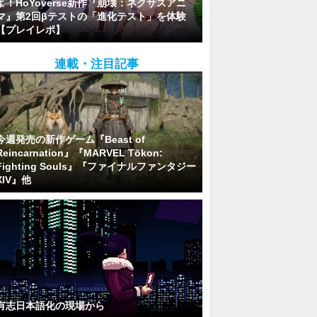
よ！HoYoverse新作『崩壊：ネクサスアニ
マ』第2回βテストの「進化テスト」を体験
【プレイレポ】
連載・注目記事
今週発売の新作ゲーム『Beast of
Reincarnation』『MARVEL Tōkon:
Fighting Souls』『ファイナルファンタジー
XIV』他
有志日本語化の現場から