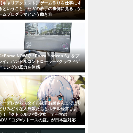
【キャリアクエスト】ゲーム作りを仕事にす
るということ。セガの若手の事例に見る，ゲ
ームプログラマという働き方
GeForce NOWで『Forza Horizon 6』をプ
レイ。ハンドルコントローラー×クラウドゲ
ーミングの底力を体感
クーデレからスタイル抜群お姉さんまでより
どりみどりな人外娘たちとホテル経営しよ
う！「クトゥルフ×美少女」テーマの
ADV『ヨグ=ソトースの庭』が日本語対応