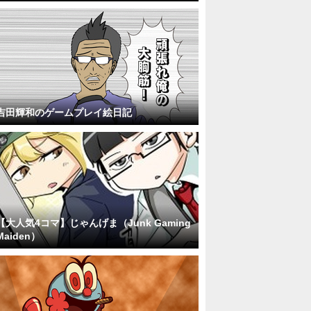
吉田輝和のゲームプレイ絵日記
【大人気4コマ】じゃんげま（Junk Gaming
Maiden）