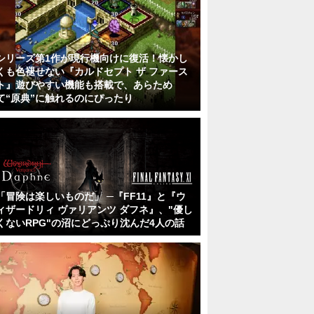
シリーズ第1作が現行機向けに復活！懐かし
くも色褪せない『カルドセプト ザ ファース
ト』遊びやすい機能も搭載で、あらため
て“原典”に触れるのにぴったり
「冒険は楽しいものだ」 ─『FF11』と『ウ
ィザードリィ ヴァリアンツ ダフネ』、"優し
くないRPG"の沼にどっぷり沈んだ4人の話