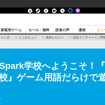
家庭用ゲーム
セール・無料
読者の声
漫画
イン
レイレポ
インタビュー
海外レビュー
注目インディーミニ問
*Spark学校へようこそ
校』ゲーム用語だらけで遊
！