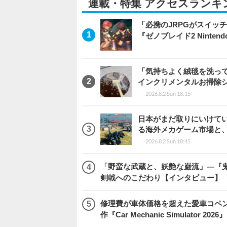
連載・特集 アクセスランキ
「必携のJRPGがスイッ
『ゼノブレイド2 Nintendo S
「気持ちよく絨毯を洗っ
インクリメンタルお掃除
2026.8.2 Sun 18:15
日本がまだ取りにいけていな
る海外メカゲーム市場と
2026.8.2 Sun 18:45
「野蛮な武蔵と、妖艶な巌流」―『鬼武者
剣戟へのこだわり【インタビュー】
修理費が車体価格を超えた愛車コペ
作『Car Mechanic Simulator 202