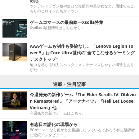
対応
ツンデレドラゴン娘や無口な複眼死神美少女など、属性てんこ
もりのヒロインたちがアツい！
ゲームコマースの最前線ーXsolla特集
Xsollaの最新情報はこちらから！
AAAゲームも制作も妥協なし。「Lenovo Legion To
wer 5」はCore Ultra世代の“全てこなせるゲーミング
デスクトップ”
迫力を感じる強力スペック。メンテナンスしやすい構造もあり
がたい！
連載・注目記事
今週発売の新作ゲーム『The Elder Scrolls IV: Oblivio
n Remastered』『アークナイツ』『Hell Let Loose:
Vietnam』他
今週発売の新作ゲームはこちら。
有志日本語化の現場から
PCゲーマーなら何かとお世話になっているであろう有志翻訳者
に連続インタビュー。