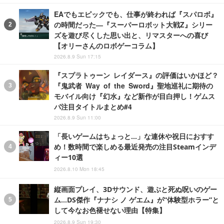
EAでもエピックでも、仕事が終われば『スパロボ』
の時間だった―『スーパーロボット大戦Z』シリー
ズを遊び尽くした思い出と、リマスターへの喜び
【オリーさんのロボゲーコラム】
2026.8.9 Sun 17:15
『スプラトゥーン レイダース』の評価はいかほど？
『鬼武者 Way of the Sword』聖地巡礼に期待の
モバイル向け『幻水』など新作が目白押し！ゲムス
パ注目タイトルまとめ#4
2026.8.9 Sun 11:00
「長いゲームはちょっと…」な連休や祝日におすす
め！数時間で楽しめる最近発売の注目Steamインデ
ィー10選
2026.8.10 Mon 18:45
縦画面プレイ、3Dサウンド、遊ぶと死ぬ呪いのゲー
ム…DS傑作『ナナシ ノ ゲエム』が“体験型ホラー”と
して今なお色褪せない理由【特集】
2026.8.9 Sun 19:30