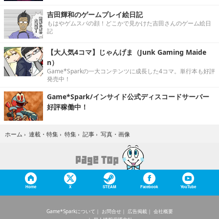
吉田輝和のゲームプレイ絵日記
もはやゲムスパの顔！どこかで見かけた吉田さんのゲーム絵日
記
【大人気4コマ】じゃんげま（Junk Gaming Maide
n）
Game*Sparkの一大コンテンツに成長した4コマ。単行本も好評
発売中！
Game*Spark/インサイド公式ディスコードサーバー
好評稼働中！
写真・画像
ホーム
›
連載・特集
›
特集
›
記事
›
Home
X
STEAM
Facebook
YouTube
Game*Sparkについて
お問合せ
広告掲載
会社概要