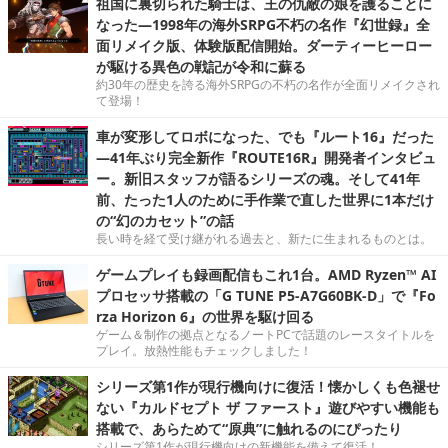
祖国に裏切られた騎士は、王の仇敵の娘を護ることに
なった―1998年の海外SRPG不朽の名作『幻世録』全
面リメイク版、体験版配信開始。ダーティーヒーロー
が駆ける異色の戦記が令和に蘇る
約30年の歴史を誇る海外SRPGの不朽の名作が全面リメイクされ
て登場！
車が変形してロボになった、でも『ルート16』だった
―41年ぶり完全新作『ROUTE16R』開発者インタビュ
ー。新旧スタッフが語るシリーズの魂。そして41年
前、たった1人のために手作業で直した世界に1本だけ
の“幻のカセット”の話
長い時を経て受け継がれる過去と、新たに生まれるものとは。
ゲームプレイも録画配信もこれ1台。AMD Ryzen™ AI
プロセッサ搭載の「G TUNE P5-A7G60BK-D」で『Fo
rza Horizon 6』の世界を駆け回る
ゲーム＆制作の拠点となるノートPCで話題のレースタイトルを
プレイ。放熱性能もチェックしました！
シリーズ第1作が現行機向けに復活！懐かしくも色褪せ
ない『カルドセプト ザ ファースト』遊びやすい機能も
搭載で、あらためて“原典”に触れるのにぴったり
シリーズ第1作が現行機向けの新機能を備えて復活！