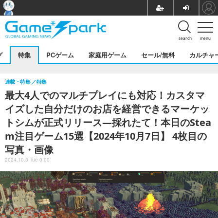
search
menu
グ
特集
PCゲーム
家庭用ゲーム
セール/無料
カルチャ
連載・特集
特集
最大4人でのマルチプレイにも対応！カスタマ
イズした自分だけのお店を経営できるマーケッ
トシムが正式リリース―採れたて！本日のStea
m注目ゲーム15選【2024年10月7日】 4枚目の
写真・画像
2024.10.8 Tue 0:00