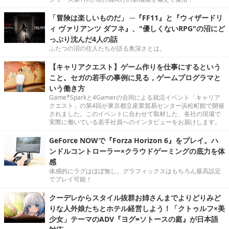
「冒険は楽しいものだ」 ─『FF11』と『ウィザードリ
ィ ヴァリアンツ ダフネ』、"優しくないRPG"の沼にど
っぷり沈んだ4人の話
ふたつの沼の住人たちが語る奥深さとは。
【キャリアクエスト】ゲーム作りを仕事にするという
こと。セガの若手の事例に見る，ゲームプログラマと
いう働き方
Game*Sparkと4Gamerの合同による就活イベント「キャリア
クエスト」の第4回が東京都立産業貿易センター浜松町館で開催
されました。このイベントに合わせて取材した、各社の現場で
実際に働いている若手社員へのインタビューをお届けします。
GeForce NOWで『Forza Horizon 6』をプレイ。ハ
ンドルコントローラー×クラウドゲーミングの底力を体
感
体感的にラグはほぼ無し。グラフィックスはもちろん最高設定
でプレイ可能！
クーデレからスタイル抜群お姉さんまでよりどりみど
りな人外娘たちとホテル経営しよう！「クトゥルフ×美
少女」テーマのADV『ヨグ=ソトースの庭』が日本語