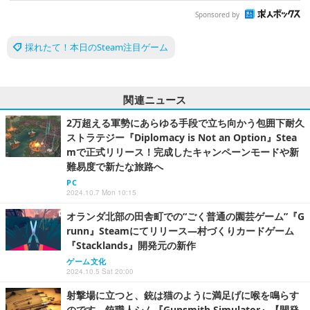
Sponsored by
採れたて！本日のSteam注目ゲーム
関連ニュース
2万超える軍勢にあらゆる手段で立ち向かう包囲下耐久
ストラテジー『Diplomacy is Not an Option』Stea
mで正式リリース！完成したキャンペーンモードや新
難易度で新たな旅路へ
PC
2024.10.7 Mon 10:15
オランダ北部の田舎町での“ごく普通の園芸ゲーム”『G
runn』Steamにてリリース―村づくりカードゲーム
『Stacklands』開発元の新作
ゲーム文化
2024.10.5 Sat 20:00
射撃場に立つと、銃は猫のように満足げに喉を鳴らす
のです―銃職人シム『Gunsmith Simulator』【開発