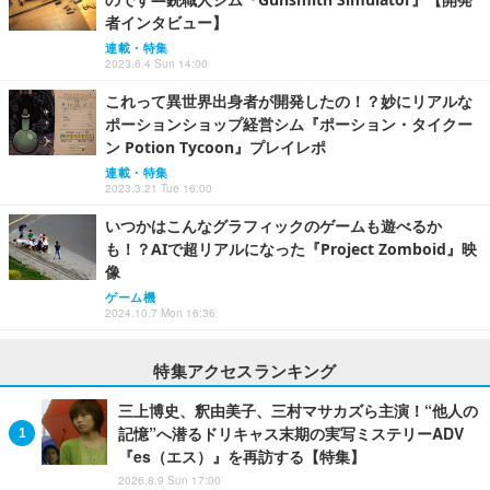
者インタビュー】
連載・特集
2023.6.4 Sun 14:00
これって異世界出身者が開発したの！？妙にリアルな
ポーションショップ経営シム『ポーション・タイクー
ン Potion Tycoon』プレイレポ
連載・特集
2023.3.21 Tue 16:00
いつかはこんなグラフィックのゲームも遊べるか
も！？AIで超リアルになった『Project Zomboid』映
像
ゲーム機
2024.10.7 Mon 16:36
特集アクセスランキング
三上博史、釈由美子、三村マサカズら主演！“他人の
記憶”へ潜るドリキャス末期の実写ミステリーADV
『es（エス）』を再訪する【特集】
2026.8.9 Sun 17:00