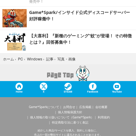
発売中！
Game*Spark/インサイド公式ディスコードサーバー
好評稼働中！
【大喜利】『新種のゲーミング“蚊”が登場！ その特徴
とは？』回答募集中！
写真・画像
ホーム
›
PC
›
Windows
›
記事
›
Home
X
STEAM
Facebook
YouTube
Game*Sparkについて
お問合せ
広告掲載
会社概要
個人情報保護方針
個人情報の取り扱いについて（Game*Spark）
利用規約
特定商取引法に基づく表記
紹介した商品/サービスを購入、契約した場合に、
売上の一部が弊社サイトに還元されることがあります。