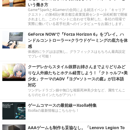
いう働き方
Game*Sparkと4Gamerの合同による就活イベント「キャリア
クエスト」の第4回が東京都立産業貿易センター浜松町館で開催
されました。このイベントに合わせて取材した、各社の現場で
実際に働いている若手社員へのインタビューをお届けします。
GeForce NOWで『Forza Horizon 6』をプレイ。ハ
ンドルコントローラー×クラウドゲーミングの底力を体
感
体感的にラグはほぼ無し。グラフィックスはもちろん最高設定
でプレイ可能！
クーデレからスタイル抜群お姉さんまでよりどりみど
りな人外娘たちとホテル経営しよう！「クトゥルフ×美
少女」テーマのADV『ヨグ=ソトースの庭』が日本語
対応
ツンデレドラゴン娘や無口な複眼死神美少女など、属性てんこ
もりのヒロインたちがアツい！
ゲームコマースの最前線ーXsolla特集
Xsollaの最新情報はこちらから！
AAAゲームも制作も妥協なし。「Lenovo Legion To