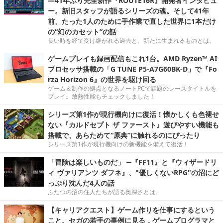
―41年ぶり完全新作『ROUTE16R』開発者インタビュ
ー。新旧スタッフが語るシリーズの魂。そして41年
前、たった1人のために手作業で直した世界に1本だけ
の“幻のカセット”の話
長い時を経て受け継がれる過去と、新たに生まれるものとは。
ゲームプレイも録画配信もこれ1台。AMD Ryzen™ AI
プロセッサ搭載の「G TUNE P5-A7G60BK-D」で『Fo
rza Horizon 6』の世界を駆け回る
ゲーム＆制作の拠点となるノートPCで話題のレースタイトルを
プレイ。放熱性能もチェックしました！
シリーズ第1作が現行機向けに復活！懐かしくも色褪せ
ない『カルドセプト ザ ファースト』遊びやすい機能も
搭載で、あらためて“原典”に触れるのにぴったり
シリーズ第1作が現行機向けの新機能を備えて復活！
「冒険は楽しいものだ」 ─『FF11』と『ウィザードリ
ィ ヴァリアンツ ダフネ』、"優しくないRPG"の沼にど
っぷり沈んだ4人の話
ふたつの沼の住人たちが語る奥深さとは。
【キャリアクエスト】ゲーム作りを仕事にするという
こと。セガの若手の事例に見る，ゲームプログラマと