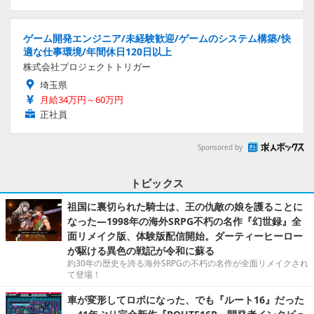
ゲーム開発エンジニア/未経験歓迎/ゲームのシステム構築/快
適な仕事環境/年間休日120日以上
株式会社プロジェクトトリガー
埼玉県
月給34万円～60万円
正社員
Sponsored by
トピックス
祖国に裏切られた騎士は、王の仇敵の娘を護ることに
なった―1998年の海外SRPG不朽の名作『幻世録』全
面リメイク版、体験版配信開始。ダーティーヒーロー
が駆ける異色の戦記が令和に蘇る
約30年の歴史を誇る海外SRPGの不朽の名作が全面リメイクされ
て登場！
車が変形してロボになった、でも『ルート16』だった