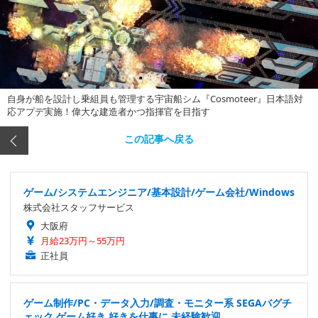
自身が船を設計し乗組員も管理する宇宙船シム『Cosmoteer』日本語対
応アプデ実施！偉大な建造者かつ指揮官を目指す
この記事へ戻る
ゲーム/システムエンジニア/基本設計/ゲーム会社/Windows
株式会社スタッフサービス
大阪府
月給23万円～55万円
正社員
ゲーム制作/PC・データ入力/調査・モニター系 SEGAバグチ
ェック ゲーム好き 好きを仕事に 未経験歓迎