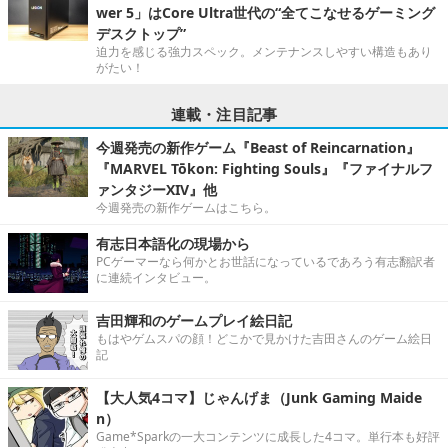
wer 5」はCore Ultra世代の“全てこなせるゲーミング
デスクトップ”
迫力を感じる強力スペック。メンテナンスしやすい構造もあり
がたい！
連載・注目記事
今週発売の新作ゲーム『Beast of Reincarnation』
『MARVEL Tōkon: Fighting Souls』『ファイナルフ
ァンタジーXIV』他
今週発売の新作ゲームはこちら。
有志日本語化の現場から
PCゲーマーなら何かとお世話になっているであろう有志翻訳者
に連続インタビュー。
吉田輝和のゲームプレイ絵日記
もはやゲムスパの顔！どこかで見かけた吉田さんのゲーム絵日
記
【大人気4コマ】じゃんげま（Junk Gaming Maide
n）
Game*Sparkの一大コンテンツに成長した4コマ。単行本も好評