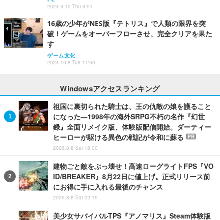
2024.9.12 Thu 9:51
16歳の少年がNES版『テトリス』で人類の限界を突
破！ゲームをオーバーフローさせ、完全クリアを果た
す
ゲーム文化
2024.10.8 Tue 11:00
Windowsアクセスランキング
祖国に裏切られた騎士は、王の仇敵の娘を護ること
になった―1998年の海外SRPG不朽の名作『幻世
録』全面リメイク版、体験版配信開始。ダーティー
ヒーローが駆ける異色の戦記が令和に蘇る
PR
2026.8.8 Sat 18:00
建物ごと敵をぶっ壊せ！高速ローグライトFPS『VO
ID/BREAKER』8月22日に値上げ。正式リリース前
にお得に手に入れる最後のチャンス
2026.8.8 Sat 22:15
美少女サバイバルTPS『アノマリス』Steam体験版