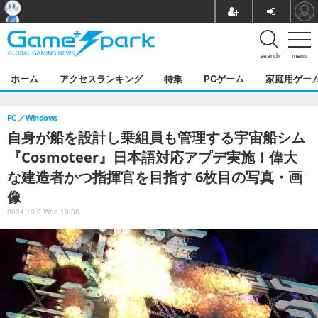
search
menu
ホーム
アクセスランキング
特集
PCゲーム
家庭用ゲー
PC
Windows
自身が船を設計し乗組員も管理する宇宙船シム
『Cosmoteer』日本語対応アプデ実施！偉大
な建造者かつ指揮官を目指す 6枚目の写真・画
像
2024.10.9 Wed 10:38