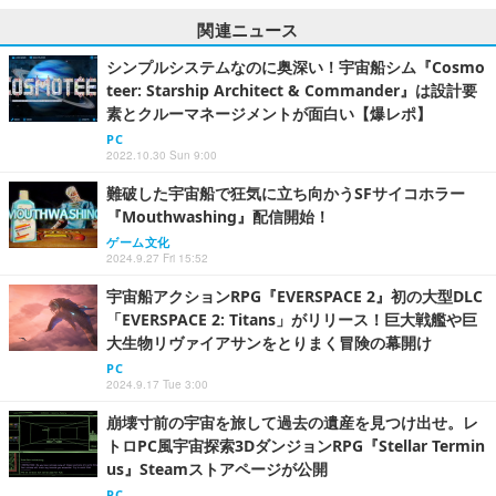
関連ニュース
シンプルシステムなのに奥深い！宇宙船シム『Cosmo
teer: Starship Architect & Commander』は設計要
素とクルーマネージメントが面白い【爆レポ】
PC
2022.10.30 Sun 9:00
難破した宇宙船で狂気に立ち向かうSFサイコホラー
『Mouthwashing』配信開始！
ゲーム文化
2024.9.27 Fri 15:52
宇宙船アクションRPG『EVERSPACE 2』初の大型DLC
「EVERSPACE 2: Titans」がリリース！巨大戦艦や巨
大生物リヴァイアサンをとりまく冒険の幕開け
PC
2024.9.17 Tue 3:00
崩壊寸前の宇宙を旅して過去の遺産を見つけ出せ。レ
トロPC風宇宙探索3DダンジョンRPG『Stellar Termin
us』Steamストアページが公開
PC