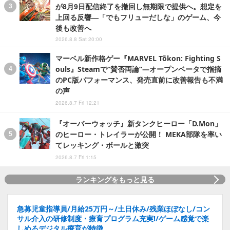
が8月9日配信終了を撤回し無期限で提供へ。想定を
上回る反響―「でもフリューだしな」のゲーム、今
後も改善へ
2026.8.8 Sat 20:00
マーベル新作格ゲー『MARVEL Tōkon: Fighting S
ouls』Steamで“賛否両論”―オープンベータで指摘
のPC版パフォーマンス、発売直前に改善報告も不満
の声
2026.8.7 Fri 12:21
『オーバーウォッチ』新タンクヒーロー「D.Mon」
のヒーロー・トレイラーが公開！ MEKA部隊を率い
てレッキング・ボールと激突
2026.8.7 Fri 1:15
ランキングをもっと見る
急募児童指導員/月給25万円～/土日休み/残業ほぼなし/コン
サル介入の研修制度・療育プログラム充実!/ゲーム感覚で楽
しめるデジタル療育が特徴