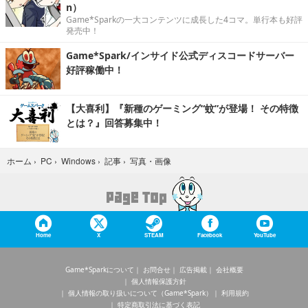
n）
Game*Sparkの一大コンテンツに成長した4コマ。単行本も好評
発売中！
Game*Spark/インサイド公式ディスコードサーバー
好評稼働中！
【大喜利】『新種のゲーミング“蚊”が登場！ その特徴
とは？』回答募集中！
写真・画像
ホーム
›
PC
›
Windows
›
記事
›
Home
X
STEAM
Facebook
YouTube
Game*Sparkについて
お問合せ
広告掲載
会社概要
個人情報保護方針
個人情報の取り扱いについて（Game*Spark）
利用規約
特定商取引法に基づく表記