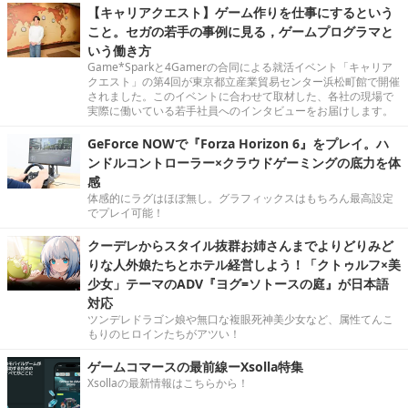
【キャリアクエスト】ゲーム作りを仕事にするという
こと。セガの若手の事例に見る，ゲームプログラマと
いう働き方
Game*Sparkと4Gamerの合同による就活イベント「キャリア
クエスト」の第4回が東京都立産業貿易センター浜松町館で開催
されました。このイベントに合わせて取材した、各社の現場で
実際に働いている若手社員へのインタビューをお届けします。
GeForce NOWで『Forza Horizon 6』をプレイ。ハ
ンドルコントローラー×クラウドゲーミングの底力を体
感
体感的にラグはほぼ無し。グラフィックスはもちろん最高設定
でプレイ可能！
クーデレからスタイル抜群お姉さんまでよりどりみど
りな人外娘たちとホテル経営しよう！「クトゥルフ×美
少女」テーマのADV『ヨグ=ソトースの庭』が日本語
対応
ツンデレドラゴン娘や無口な複眼死神美少女など、属性てんこ
もりのヒロインたちがアツい！
ゲームコマースの最前線ーXsolla特集
Xsollaの最新情報はこちらから！