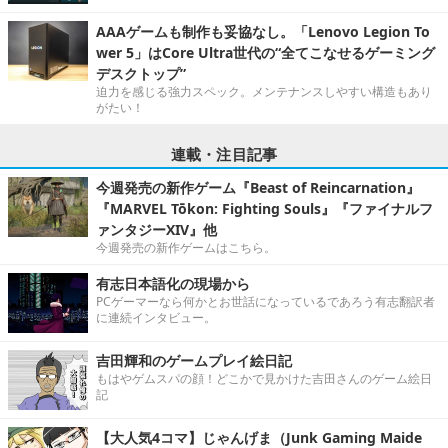
AAAゲームも制作も妥協なし。「Lenovo Legion To
wer 5」はCore Ultra世代の“全てこなせるゲーミング
デスクトップ”
迫力を感じる強力スペック。メンテナンスしやすい構造もあり
がたい！
連載・注目記事
今週発売の新作ゲーム『Beast of Reincarnation』
『MARVEL Tōkon: Fighting Souls』『ファイナルフ
ァンタジーXIV』他
今週発売の新作ゲームはこちら。
有志日本語化の現場から
PCゲーマーなら何かとお世話になっているであろう有志翻訳者
に連続インタビュー。
吉田輝和のゲームプレイ絵日記
もはやゲムスパの顔！どこかで見かけた吉田さんのゲーム絵日
記
【大人気4コマ】じゃんげま（Junk Gaming Maide