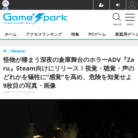
search
menu
ホーム
アクセスランキング
特集
PCゲーム
家庭用ゲー
PC
Windows
怪物が棲まう深夜の倉庫舞台のホラーADV『Za
ru』Steam向けにリリース！視覚・聴覚・声の
どれかを犠牲に“感覚”を高め、危険を知覚せよ
9枚目の写真・画像
2024.10.15 Tue 23:00