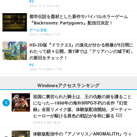
PC
2024.10.10 Thu 0:54
都市伝説を題材とした新作サバイバルホラーゲーム
『Backrooms: Partygoers』配信日決定！
ゲーム文化
2024.10.9 Wed 17:30
HD-2D版『ドラクエ3』の進化が分かる映像が5日間に
わたって続々公開。第1弾では「アリアハンの城下町」
の新旧をチェック！
PC
2024.10.14 Mon 17:39
Windowsアクセスランキング
祖国に裏切られた騎士は、王の仇敵の娘を護ること
になった―1998年の海外SRPG不朽の名作『幻世
録』全面リメイク版、体験版配信開始。ダーティー
ヒーローが駆ける異色の戦記が令和に蘇る
PR
2026.8.8 Sat 18:00
体験版配信中の『アノマリス／ANOMALITH』ウィ