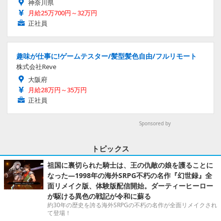
神奈川県
月給25万700円～32万円
正社員
趣味が仕事に!ゲームテスター/髪型髪色自由/フルリモート
株式会社Reve
大阪府
月給28万円～35万円
正社員
Sponsored by
トピックス
祖国に裏切られた騎士は、王の仇敵の娘を護ることに
なった―1998年の海外SRPG不朽の名作『幻世録』全
面リメイク版、体験版配信開始。ダーティーヒーロー
が駆ける異色の戦記が令和に蘇る
約30年の歴史を誇る海外SRPGの不朽の名作が全面リメイクされ
て登場！