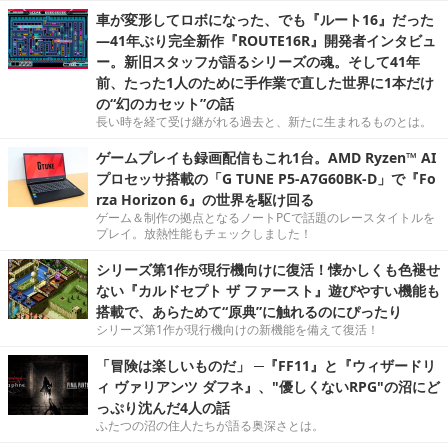
車が変形してロボになった、でも『ルート16』だった
―41年ぶり完全新作『ROUTE16R』開発者インタビュ
ー。新旧スタッフが語るシリーズの魂。そして41年
前、たった1人のために手作業で直した世界に1本だけ
の“幻のカセット”の話
長い時を経て受け継がれる過去と、新たに生まれるものとは。
ゲームプレイも録画配信もこれ1台。AMD Ryzen™ AI
プロセッサ搭載の「G TUNE P5-A7G60BK-D」で『Fo
rza Horizon 6』の世界を駆け回る
ゲーム＆制作の拠点となるノートPCで話題のレースタイトルを
プレイ。放熱性能もチェックしました！
シリーズ第1作が現行機向けに復活！懐かしくも色褪せ
ない『カルドセプト ザ ファースト』遊びやすい機能も
搭載で、あらためて“原典”に触れるのにぴったり
シリーズ第1作が現行機向けの新機能を備えて復活！
「冒険は楽しいものだ」 ─『FF11』と『ウィザードリ
ィ ヴァリアンツ ダフネ』、"優しくないRPG"の沼にど
っぷり沈んだ4人の話
ふたつの沼の住人たちが語る奥深さとは。