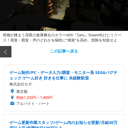
怪物が棲まう深夜の倉庫舞台のホラーADV『Zaru』Steam向けにリリー
ス！視覚・聴覚・声のどれかを犠牲に“感覚”を高め、危険を知覚せよ
この記事へ戻る
ゲーム制作/PC・データ入力/調査・モニター系 SEGAバグチ
ェック ゲーム好き 好きを仕事に 未経験歓迎
株式会社セガ
東京都
時給1,250円～1,400円
アルバイト・パート
ゲーム更新作業スタッフ/ゲーム内のお知らせ更新/月給30万
円以上可/年間休日120日以上