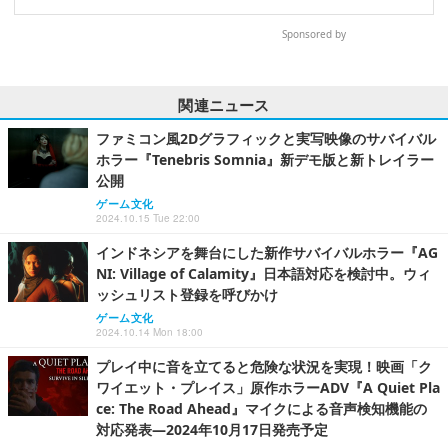
Sponsored by
関連ニュース
ファミコン風2Dグラフィックと実写映像のサバイバル
ホラー『Tenebris Somnia』新デモ版と新トレイラー
公開
ゲーム文化
2024.10.15 Tue 22:00
インドネシアを舞台にした新作サバイバルホラー『AG
NI: Village of Calamity』日本語対応を検討中。ウィ
ッシュリスト登録を呼びかけ
ゲーム文化
2024.10.14 Mon 18:00
プレイ中に音を立てると危険な状況を実現！映画「ク
ワイエット・プレイス」原作ホラーADV『A Quiet Pla
ce: The Road Ahead』マイクによる音声検知機能の
対応発表―2024年10月17日発売予定