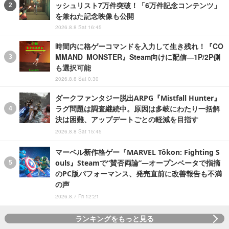
ッシュリスト7万件突破！「6万件記念コンテンツ」
を兼ねた記念映像も公開
2026.8.8 Sat 16:45
時間内に格ゲーコマンドを入力して生き残れ！『CO
MMAND MONSTER』Steam向けに配信―1P/2P側
も選択可能
2026.8.8 Sat 0:30
ダークファンタジー脱出ARPG『Mistfall Hunter』
ラグ問題は調査継続中。原因は多岐にわたり一括解
決は困難、アップデートごとの軽減を目指す
2026.8.8 Sat 15:45
マーベル新作格ゲー『MARVEL Tōkon: Fighting S
ouls』Steamで“賛否両論”―オープンベータで指摘
のPC版パフォーマンス、発売直前に改善報告も不満
の声
2026.8.7 Fri 12:21
ランキングをもっと見る