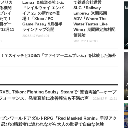
アメリカ
Lana』＆鉄道会社シム
て鉄道会社運営
る機関
『レイルウェイ エンパ
SLG『Railway
プレイ
イア 2』の新作2本登
Empire』米開拓期
たて！
場！「Xbox / PC
ADV『Where The
注目ゲー
Game Pass」5月後半
Water Tastes Like
12月11
ラインナップ公開
Wine』期間限定無料配
信開始
2023.5.17 Wed 1:01
0
2020.9.11 Fri 0:00
！？スイッチと3DSの『ファイアーエムブレム』を比較した海外
 Tōkon: Fighting Souls』Steamで“賛否両論”―オープ
パフォーマンス、発売直前に改善報告も不満の声
2026.8.7 Fri 12:21
ワールドアダルトRPG『Red Masked Ronin』早期アク
、忍びの暗殺者に追われながら大人の世界で自由な体験