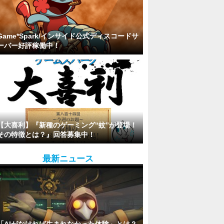
Game*Spark/インサイド公式ディスコードサ
ーバー好評稼働中！
【大喜利】『新種のゲーミング“蚊”が登場！
その特徴とは？』回答募集中！
最新ニュース