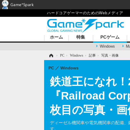
Game*Spark
ハードコアゲーマーのためのWebメディア
ホーム
特集
PCゲーム
Windows
M
ホーム
›
PC
›
Windows
›
記事
›
写真・画像
PC
Windows
鉄道王になれ！
『Railroad C
枚目の写真・画
ディーゼル機関車や電気機関車の配備、
す。