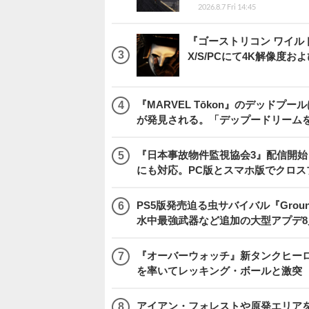
2026.8.7 Fri 14:45
『ゴーストリコン ワイルドラン
X/S/PCにて4K解像度お
『MARVEL Tōkon』のデッド
が発見される。「デップードリーム
『日本事故物件監視協会3』配信開
にも対応。PC版とスマホ版でクロス
PS5版発売迫る虫サバイバル『Gro
水中最強武器など追加の大型アプデ8
『オーバーウォッチ』新タンクヒーロー
を率いてレッキング・ボールと激突
アイアン・フォレストや原発エリアを披露する「S