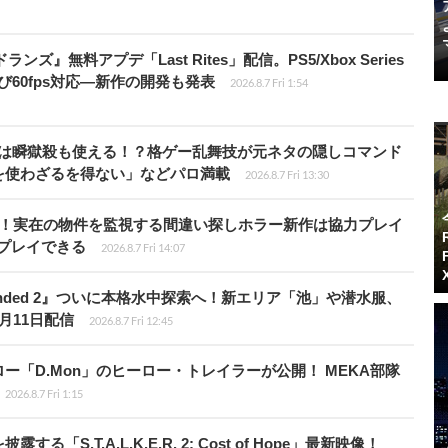
ズ』無料アプデ「Last Rites」配信。PS5/Xbox Series
よび60fps対応―新作の開発も発表
2026.8.7 Fri 1:54
プールは瞬獄殺も使える！？格ゲー乱舞技が元ネタの隠しコマンド
を使わざるを得ない」などパロ満載
2026.8.7 Fri 13:30
始！実在の物件を監視する間違い探しホラー新作は協力プレイ
プレイできる
2026.8.7 Fri 14:07
unded 2』ついに本格水中探索へ！新エリア「池」や潜水服、
月11日配信
2026.8.7 Fri 12:45
「D.Mon」のヒーロー・トレイラーが公開！ MEKA部隊
2026.8.7 Fri 1:15
.T.A.L.K.E.R. 2: Cost of Hope」最新映像！