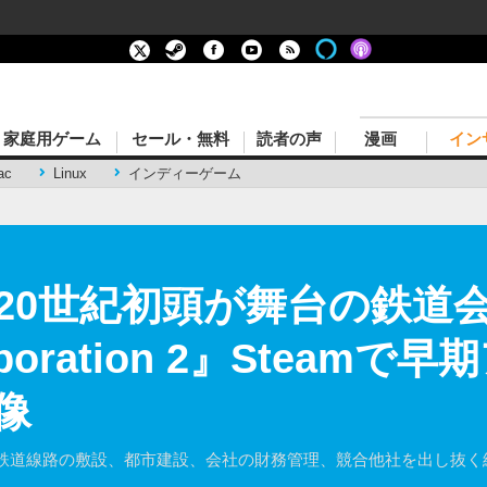
家庭用ゲーム
セール・無料
読者の声
漫画
イン
ac
Linux
インディーゲーム
20世紀初頭が舞台の鉄道
orporation 2』Steam
像
鉄道線路の敷設、都市建設、会社の財務管理、競合他社を出し抜く