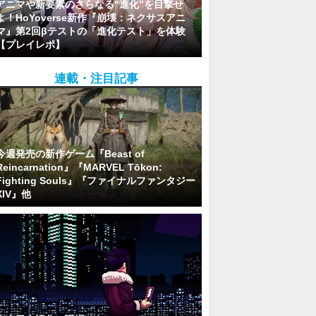
アニマや新要素のさらなる“進化”を目撃せ
よ！HoYoverse新作『崩壊：ネクサスアニ
マ』第2回βテストの「進化テスト」を体験
【プレイレポ】
連載・注目記事
今週発売の新作ゲーム『Beast of
Reincarnation』『MARVEL Tōkon:
Fighting Souls』『ファイナルファンタジー
XIV』他