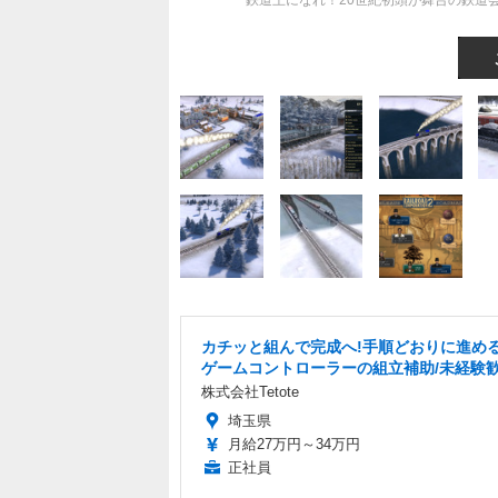
鉄道王になれ！20世紀初頭が舞台の鉄道会社経営シ
カチッと組んで完成へ!手順どおりに進める
ゲームコントローラーの組立補助/未経験
株式会社Tetote
埼玉県
月給27万円～34万円
正社員