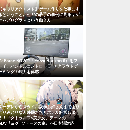
【キャリアクエスト】ゲーム作りを仕事にす
るということ。セガの若手の事例に見る，ゲ
ームプログラマという働き方
GeForce NOWで『Forza Horizon 6』をプ
レイ。ハンドルコントローラー×クラウドゲ
ーミングの底力を体感
クーデレからスタイル抜群お姉さんまでより
どりみどりな人外娘たちとホテル経営しよ
う！「クトゥルフ×美少女」テーマの
ADV『ヨグ=ソトースの庭』が日本語対応