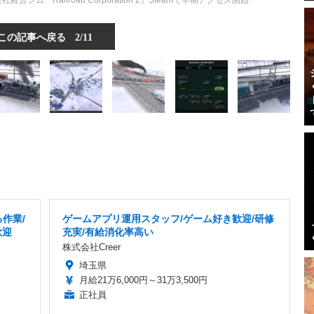
ム『Railroad Corporation 2』Steamで早期アクセス開始
この記事へ戻る
2/11
作業/
ゲームアプリ運用スタッフ/ゲーム好き歓迎/研修
歓迎
充実/有給消化率高い
株式会社Creer
埼玉県
月給21万6,000円～31万3,500円
正社員