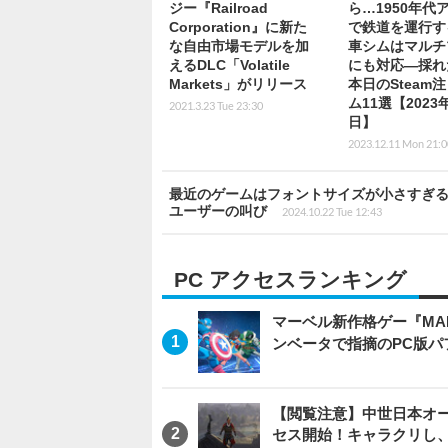
ジー『Railroad
ら…1950年代
Corporation』に新た
で鉄道を運行す
な自由市場モデルを加
車シムはマルチ
えるDLC「Volatile
にも対応―採れ
Markets」がリリース
本日のSteam
ム11選【2023年
2021.3.23 Tue 23:30
日】
2023.12.11 Mon 21:0
最近のゲームはフォントサイズが小さすぎる
ユーザーの叫び
2024.10.22 Tue 12:43
PC アクセスランキング
マーベル新作格ゲー『MARVEL
ンベータで指摘のPC版
【閲覧注意】中世日本オープン
セス開始！キャラクリし