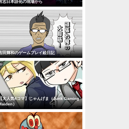
有志日本語化の現場から
吉田輝和のゲームプレイ絵日記
【大人気4コマ】じゃんげま（Junk Gaming
Maiden）