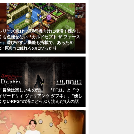
シリーズ第1作が現行機向けに復活！懐かし
くも色褪せない『カルドセプト ザ ファース
ト』遊びやすい機能も搭載で、あらため
て“原典”に触れるのにぴったり
「冒険は楽しいものだ」 ─『FF11』と『ウ
ィザードリィ ヴァリアンツ ダフネ』、"優し
くないRPG"の沼にどっぷり沈んだ4人の話