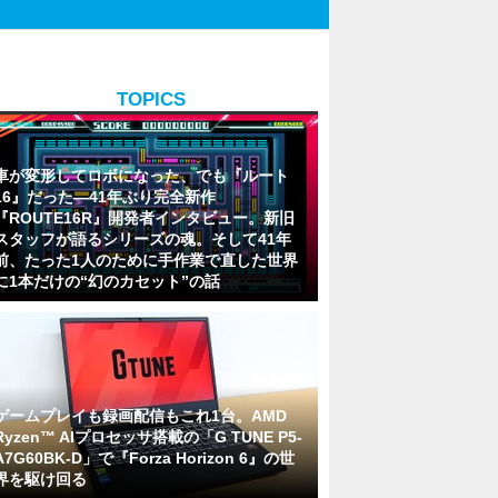
TOPICS
車が変形してロボになった、でも『ルート
16』だった―41年ぶり完全新作
『ROUTE16R』開発者インタビュー。新旧
スタッフが語るシリーズの魂。そして41年
前、たった1人のために手作業で直した世界
に1本だけの“幻のカセット”の話
ゲームプレイも録画配信もこれ1台。AMD
Ryzen™ AIプロセッサ搭載の「G TUNE P5-
A7G60BK-D」で『Forza Horizon 6』の世
界を駆け回る