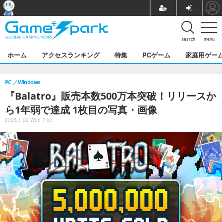
search
menu
ホーム
アクセスランキング
特集
PCゲーム
家庭用ゲー
PC
Windows
『Balatro』販売本数500万本突破！リリースか
ら1年弱で達成 1枚目の写真・画像
2025.1.22 Wed 7:00