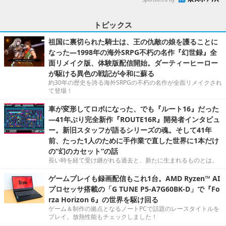
トピックス
祖国に裏切られた騎士は、王の仇敵の娘を護ることに
なった―1998年の海外SRPG不朽の名作『幻世録』全
面リメイク版、体験版配信開始。ダーティーヒーロー
が駆ける異色の戦記が令和に蘇る
約30年の歴史を誇る海外SRPGの不朽の名作が全面リメイクされ
て登場！
車が変形してロボになった、でも『ルート16』だった
―41年ぶり完全新作『ROUTE16R』開発者インタビュ
ー。新旧スタッフが語るシリーズの魂。そして41年
前、たった1人のために手作業で直した世界に1本だけ
の“幻のカセット”の話
長い時を経て受け継がれる過去と、新たに生まれるものとは。
ゲームプレイも録画配信もこれ1台。AMD Ryzen™ AI
プロセッサ搭載の「G TUNE P5-A7G60BK-D」で『Fo
rza Horizon 6』の世界を駆け回る
ゲーム＆制作の拠点となるノートPCで話題のレースタイトルを
プレイ。放熱性能もチェックしました！