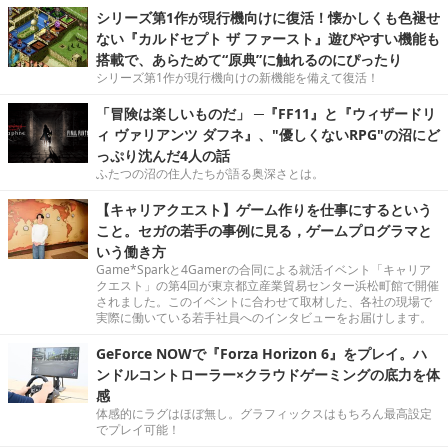
シリーズ第1作が現行機向けに復活！懐かしくも色褪せ
ない『カルドセプト ザ ファースト』遊びやすい機能も
搭載で、あらためて“原典”に触れるのにぴったり
シリーズ第1作が現行機向けの新機能を備えて復活！
「冒険は楽しいものだ」 ─『FF11』と『ウィザードリ
ィ ヴァリアンツ ダフネ』、"優しくないRPG"の沼にど
っぷり沈んだ4人の話
ふたつの沼の住人たちが語る奥深さとは。
【キャリアクエスト】ゲーム作りを仕事にするという
こと。セガの若手の事例に見る，ゲームプログラマと
いう働き方
Game*Sparkと4Gamerの合同による就活イベント「キャリア
クエスト」の第4回が東京都立産業貿易センター浜松町館で開催
されました。このイベントに合わせて取材した、各社の現場で
実際に働いている若手社員へのインタビューをお届けします。
GeForce NOWで『Forza Horizon 6』をプレイ。ハ
ンドルコントローラー×クラウドゲーミングの底力を体
感
体感的にラグはほぼ無し。グラフィックスはもちろん最高設定
でプレイ可能！