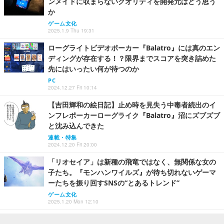
ンメイドに収まらないクオリティを開発元はどう思う
か
ゲーム文化
2025.1.9 Thu 19:31
ローグライトビデオポーカー『Balatro』には真のエン
ディングが存在する！？限界までスコアを突き詰めた
先にはいったい何が待つのか
PC
2024.12.27 Fri 10:14
【吉田輝和の絵日記】止め時を見失う中毒者続出のイ
ンフレポーカーローグライク『Balatro』沼にズブズブ
と沈み込んできた
連載・特集
2024.12.20 Fri 20:00
「リオセイア」は新種の飛竜ではなく、無関係な女の
子たち。『モンハンワイルズ』が待ち切れないゲーマ
ーたちを振り回すSNSの“とあるトレンド”
ゲーム文化
2025.1.20 Mon 12:10