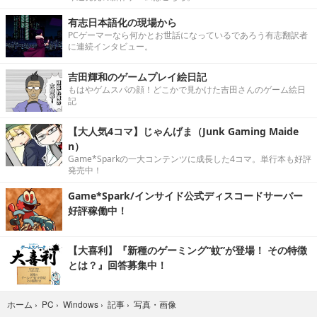
有志日本語化の現場から
PCゲーマーなら何かとお世話になっているであろう有志翻訳者
に連続インタビュー。
吉田輝和のゲームプレイ絵日記
もはやゲムスパの顔！どこかで見かけた吉田さんのゲーム絵日
記
【大人気4コマ】じゃんげま（Junk Gaming Maide
n）
Game*Sparkの一大コンテンツに成長した4コマ。単行本も好評
発売中！
Game*Spark/インサイド公式ディスコードサーバー
好評稼働中！
【大喜利】『新種のゲーミング“蚊”が登場！ その特徴
とは？』回答募集中！
写真・画像
ホーム
›
PC
›
Windows
›
記事
›