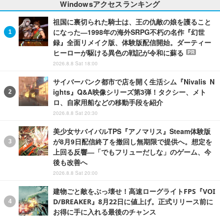
Windowsアクセスランキング
祖国に裏切られた騎士は、王の仇敵の娘を護ること
になった―1998年の海外SRPG不朽の名作『幻世
録』全面リメイク版、体験版配信開始。ダーティー
ヒーローが駆ける異色の戦記が令和に蘇る
PR
2026.8.8 Sat 18:00
サイバーパンク都市で店を開く生活シム『Nivalis N
ights』Q&A映像シリーズ第3弾！タクシー、メト
ロ、自家用船などの移動手段を紹介
2026.8.8 Sat 20:30
美少女サバイバルTPS『アノマリス』Steam体験版
が8月9日配信終了を撤回し無期限で提供へ。想定を
上回る反響―「でもフリューだしな」のゲーム、今
後も改善へ
2026.8.8 Sat 20:00
建物ごと敵をぶっ壊せ！高速ローグライトFPS『VOI
D/BREAKER』8月22日に値上げ。正式リリース前に
お得に手に入れる最後のチャンス