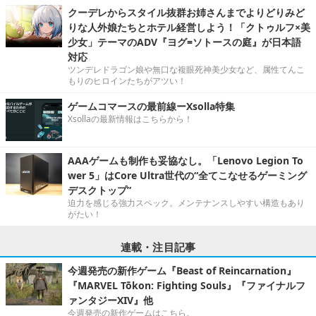
クーデレからスタイル抜群お姉さんまでよりどりみど
りな人外娘たちとホテル経営しよう！「クトゥルフ×美
少女」テーマのADV『ヨグ=ソトースの庭』が日本語
対応
ツンデレドラゴン娘や無口な複眼死神美少女など、属性てんこ
もりのヒロインたちがアツい！
ゲームコマースの最前線ーXsolla特集
Xsollaの最新情報はこちらから！
AAAゲームも制作も妥協なし。「Lenovo Legion To
wer 5」はCore Ultra世代の“全てこなせるゲーミング
デスクトップ”
迫力を感じる強力スペック。メンテナンスしやすい構造もあり
がたい！
連載・注目記事
今週発売の新作ゲーム『Beast of Reincarnation』
『MARVEL Tōkon: Fighting Souls』『ファイナルフ
ァンタジーXIV』他
今週発売の新作ゲームはこちら。