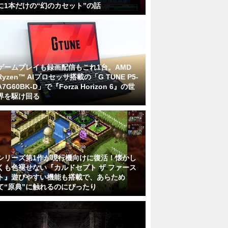
に1本だけの“幻のカセット”の話
ゲームプレイも録画配信もこれ1台。AMD
Ryzen™ AIプロセッサ搭載の「G TUNE P5-
A7G60BK-D」で『Forza Horizon 6』の世
界を駆け回る
シリーズ第1作が現行機向けに復活！懐かし
くも色褪せない『カルドセプト ザ ファース
ト』遊びやすい機能も搭載で、あらため
て“原典”に触れるのにぴったり