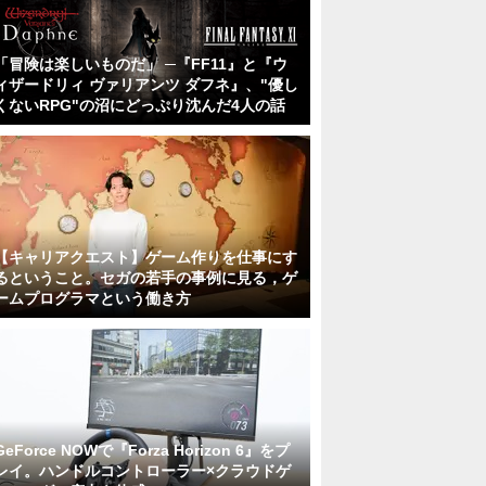
「冒険は楽しいものだ」 ─『FF11』と『ウ
ィザードリィ ヴァリアンツ ダフネ』、"優し
くないRPG"の沼にどっぷり沈んだ4人の話
【キャリアクエスト】ゲーム作りを仕事にす
るということ。セガの若手の事例に見る，ゲ
ームプログラマという働き方
GeForce NOWで『Forza Horizon 6』をプ
レイ。ハンドルコントローラー×クラウドゲ