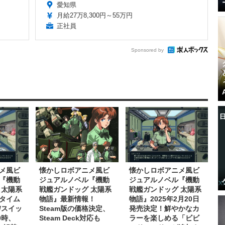
愛知県
月給27万8,300円～55万円
正社員
Sponsored by
メ風ビ
懐かしロボアニメ風ビ
懐かしロボアニメ風ビ
『機動
ジュアルノベル『機動
ジュアルノベル『機動
 太陽系
戦艦ガンドッグ 太陽系
戦艦ガンドッグ 太陽系
タイム
物語』最新情報！
物語』2025年2月20日
4/スイッ
Steam版の価格決定、
発売決定！鮮やかなカ
0時、
Steam Deck対応も
ラーを楽しめる「ビビ