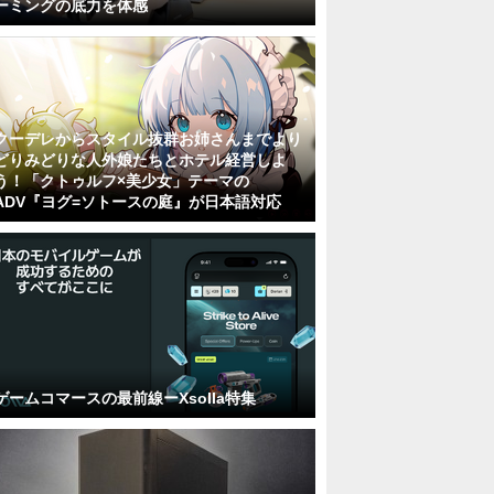
ーミングの底力を体感
クーデレからスタイル抜群お姉さんまでより
どりみどりな人外娘たちとホテル経営しよ
う！「クトゥルフ×美少女」テーマの
ADV『ヨグ=ソトースの庭』が日本語対応
ゲームコマースの最前線ーXsolla特集