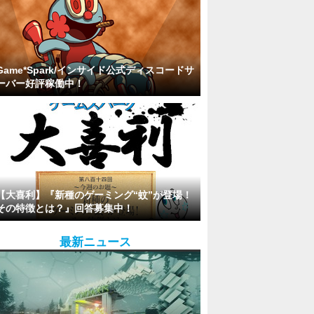
Game*Spark/インサイド公式ディスコードサ
ーバー好評稼働中！
【大喜利】『新種のゲーミング“蚊”が登場！
その特徴とは？』回答募集中！
最新ニュース