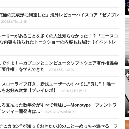
に究極の完成形に到達した」海外レビューハイスコア『ゼノブレ
2026.8.6 Thu 19:45
トーリーがあることを多くの人は知らなかった！？『エースコ
的な内容も語られたトークショーの内容もお届け【イベントレ
んですよ！―カプコンとコンピュータソフトウェア著作権協会
「著作権」を学んできた
2026.8.8 Sat 12:00
スローライフ好き、新規ユーザーのすべてに“良し”！ 唯一
しもお好み次第【プレイレポ】
2026.8.7 Fri 19:45
ろ支払った数年分がすべて無駄に―Monotype・フォントワ
インディー開発者は…
2025.12.17 Wed 18:00
米“ヒカセン”が知っておきたい10のこと―めっちゃ遊べる「フ