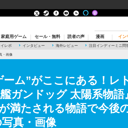
家庭用ゲーム
セール・無料
読者の声
漫画
イン
レイレポ
インタビュー
海外レビュー
注目インディーミニ問
真・画像
ゲーム”がここにある！レ
動戦艦ガンドッグ 太陽系物
が満たされる物語で今後
の写真・画像