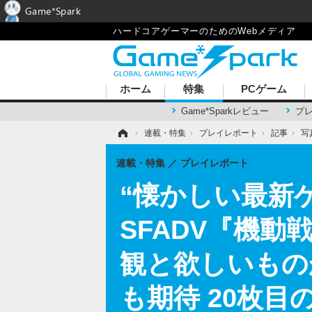
Game*Spark
ハードコアゲーマーのためのWebメディア
ホーム
特集
PCゲーム
Game*Sparkレビュー
プ
ホーム
›
連載・特集
›
プレイレポート
›
記事
›
写
連載・特集
プレイレポート
“懐かしい最新
SFADV『機
観と欲しいもの
も期待 20枚目