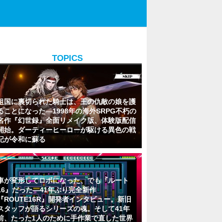
TOPICS
祖国に裏切られた騎士は、王の仇敵の娘を護
ることになった―1998年の海外SRPG不朽の
名作『幻世録』全面リメイク版、体験版配信
開始。ダーティーヒーローが駆ける異色の戦
記が令和に蘇る
車が変形してロボになった、でも『ルート
16』だった―41年ぶり完全新作
『ROUTE16R』開発者インタビュー。新旧
スタッフが語るシリーズの魂。そして41年
前、たった1人のために手作業で直した世界