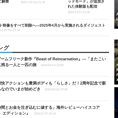
に解禁
ッドモード」が追加さ
2025.1.25 Sat 21:30
れた体験版も配信
2024.9.6 Fri 23:30
イジェスト映像をすべて削除へ―2025年4月から実施されるダイジェスト
.2.20 Thu 23:14
ング
ームフリーク新作『Beast of Reincarnation』―「またこい
に残る一人と一匹の旅
2026.8.8 Sat 22:00
爽快アクションも豊満ボディも「らしさ」だ！2周年記念で新
ちなのでいまが始めどき
2026.8.8 Sat 19:00
時間とお金を注ぎ込むに値する」海外レビューハイスコア
ート エディション』
2026.8.7 Fri 20:36