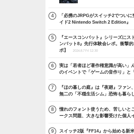
「必携のJRPGがスイッチ2でつい
イド2 Nintendo Switch 2 Edition』
『エースコンバット』シリーズにス
ンバット8』先行体験会レポ。衝撃
ポ】
2026.8.7 Fri 12:30
実は「若者ほど著作権意識が高い」
のイベントで「ゲームの音作り」と
『ほの暮しの庭』は『夜廻』ファン、
無二の「不穏生活シム」恐怖も暮ら
憧れのフォント使うため、苦しいとこ
ークス問題、大きな影響受けた個人
スイッチ2版『FF14』から始める新