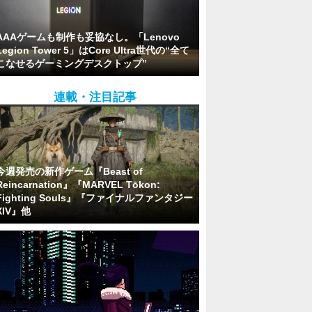
AAAゲームも制作も妥協なし。「Lenovo
Legion Tower 5」はCore Ultra世代の“全て
こなせるゲーミングデスクトップ”
連載・注目記事
今週発売の新作ゲーム『Beast of
Reincarnation』『MARVEL Tōkon:
Fighting Souls』『ファイナルファンタジー
XIV』他