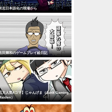
有志日本語化の現場から
吉田輝和のゲームプレイ絵日記
【大人気4コマ】じゃんげま（Junk Gaming
Maiden）