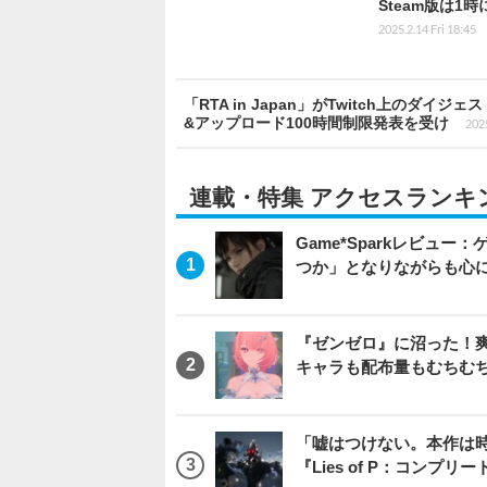
Steam版は1時
2025.2.14 Fri 18:45
「RTA in Japan」がTwitch上のダ
&アップロード100時間制限発表を受け
2025
連載・特集 アクセスランキ
Game*Sparkレビュー：ゲ
つか」となりながらも心
『ゼンゼロ』に沼った！
キャラも配布量もむちむ
「嘘はつけない。本作は
『Lies of P：コンプリ