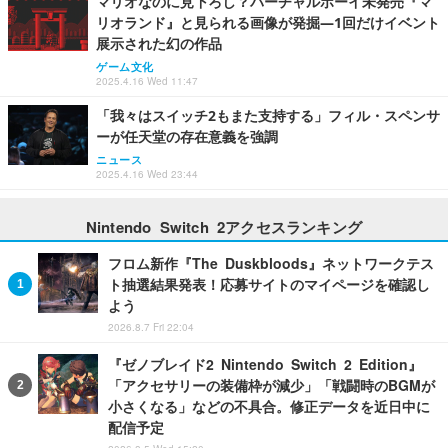
マリオなのに見下ろし？バーチャルボーイ未発売『マ
リオランド』と見られる画像が発掘―1回だけイベント
展示された幻の作品
ゲーム文化
2025.4.16 Wed 11:47
「我々はスイッチ2もまた支持する」フィル・スペンサ
ーが任天堂の存在意義を強調
ニュース
2025.4.16 Wed 23:44
Nintendo Switch 2アクセスランキング
フロム新作『The Duskbloods』ネットワークテス
ト抽選結果発表！応募サイトのマイページを確認し
よう
2026.8.7 Fri 22:04
『ゼノブレイド2 Nintendo Switch 2 Edition』
「アクセサリーの装備枠が減少」「戦闘時のBGMが
小さくなる」などの不具合。修正データを近日中に
配信予定