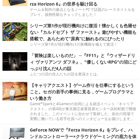
rza Horizon 6』の世界を駆け回る
ゲーム＆制作の拠点となるノートPCで話題のレースタイトルを
プレイ。放熱性能もチェックしました！
シリーズ第1作が現行機向けに復活！懐かしくも色褪せ
ない『カルドセプト ザ ファースト』遊びやすい機能も
搭載で、あらためて“原典”に触れるのにぴったり
シリーズ第1作が現行機向けの新機能を備えて復活！
「冒険は楽しいものだ」 ─『FF11』と『ウィザードリ
ィ ヴァリアンツ ダフネ』、"優しくないRPG"の沼にど
っぷり沈んだ4人の話
ふたつの沼の住人たちが語る奥深さとは。
【キャリアクエスト】ゲーム作りを仕事にするという
こと。セガの若手の事例に見る，ゲームプログラマと
いう働き方
Game*Sparkと4Gamerの合同による就活イベント「キャリア
クエスト」の第4回が東京都立産業貿易センター浜松町館で開催
されました。このイベントに合わせて取材した、各社の現場で
実際に働いている若手社員へのインタビューをお届けします。
GeForce NOWで『Forza Horizon 6』をプレイ。ハ
ンドルコントローラー×クラウドゲーミングの底力を体