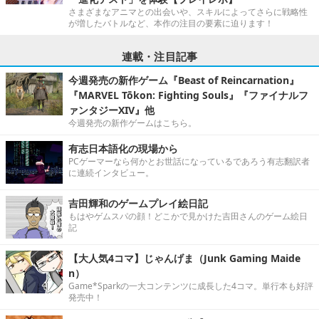
さまざまなアニマとの出会いや、スキルによってさらに戦略性
が増したバトルなど、本作の注目の要素に迫ります！
連載・注目記事
今週発売の新作ゲーム『Beast of Reincarnation』
『MARVEL Tōkon: Fighting Souls』『ファイナルフ
ァンタジーXIV』他
今週発売の新作ゲームはこちら。
有志日本語化の現場から
PCゲーマーなら何かとお世話になっているであろう有志翻訳者
に連続インタビュー。
吉田輝和のゲームプレイ絵日記
もはやゲムスパの顔！どこかで見かけた吉田さんのゲーム絵日
記
【大人気4コマ】じゃんげま（Junk Gaming Maide
n）
Game*Sparkの一大コンテンツに成長した4コマ。単行本も好評
発売中！