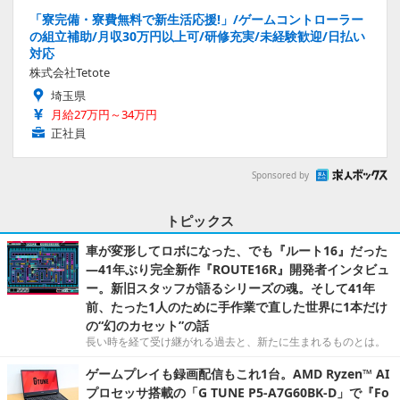
「寮完備・寮費無料で新生活応援!」/ゲームコントローラー
の組立補助/月収30万円以上可/研修充実/未経験歓迎/日払い
対応
株式会社Tetote
埼玉県
月給27万円～34万円
正社員
Sponsored by
トピックス
車が変形してロボになった、でも『ルート16』だった
―41年ぶり完全新作『ROUTE16R』開発者インタビュ
ー。新旧スタッフが語るシリーズの魂。そして41年
前、たった1人のために手作業で直した世界に1本だけ
の“幻のカセット”の話
長い時を経て受け継がれる過去と、新たに生まれるものとは。
ゲームプレイも録画配信もこれ1台。AMD Ryzen™ AI
プロセッサ搭載の「G TUNE P5-A7G60BK-D」で『Fo