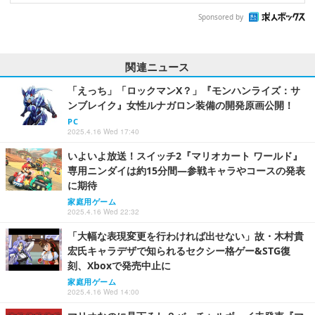
Sponsored by
関連ニュース
「えっち」「ロックマンX？」『モンハンライズ：サ
ンブレイク』女性ルナガロン装備の開発原画公開！
PC
2025.4.16 Wed 17:40
いよいよ放送！スイッチ2『マリオカート ワールド』
専用ニンダイは約15分間―参戦キャラやコースの発表
に期待
家庭用ゲーム
2025.4.16 Wed 22:32
「大幅な表現変更を行わければ出せない」故・木村貴
宏氏キャラデザで知られるセクシー格ゲー&STG復
刻、Xboxで発売中止に
家庭用ゲーム
2025.4.16 Wed 14:00