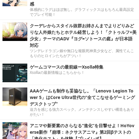
感
体感的にラグはほぼ無し。グラフィックスはもちろん最高設定
でプレイ可能！
クーデレからスタイル抜群お姉さんまでよりどりみど
りな人外娘たちとホテル経営しよう！「クトゥルフ×美
少女」テーマのADV『ヨグ=ソトースの庭』が日本語
対応
ツンデレドラゴン娘や無口な複眼死神美少女など、属性てんこ
もりのヒロインたちがアツい！
ゲームコマースの最前線ーXsolla特集
Xsollaの最新情報はこちらから！
AAAゲームも制作も妥協なし。「Lenovo Legion To
wer 5」はCore Ultra世代の“全てこなせるゲーミング
デスクトップ”
迫力を感じる強力スペック。メンテナンスしやすい構造もあり
がたい！
アニマや新要素のさらなる“進化”を目撃せよ！HoYov
erse新作『崩壊：ネクサスアニマ』第2回βテストの
「進化テスト」を体験【プレイレポ】