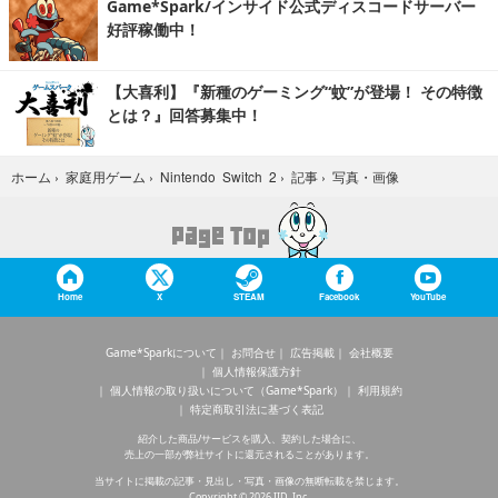
Game*Spark/インサイド公式ディスコードサーバー
好評稼働中！
【大喜利】『新種のゲーミング“蚊”が登場！ その特徴
とは？』回答募集中！
写真・画像
ホーム
›
家庭用ゲーム
›
Nintendo Switch 2
›
記事
›
Home
X
STEAM
Facebook
YouTube
Game*Sparkについて
お問合せ
広告掲載
会社概要
個人情報保護方針
個人情報の取り扱いについて（Game*Spark）
利用規約
特定商取引法に基づく表記
紹介した商品/サービスを購入、契約した場合に、
売上の一部が弊社サイトに還元されることがあります。
当サイトに掲載の記事・見出し・写真・画像の無断転載を禁じます。
Copyright © 2026 IID, Inc.