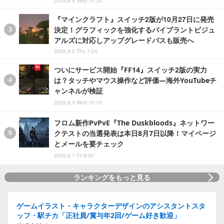
2026.8.5 Wed 15:20
『マインクラフト』スイッチ2版が10月27日に発売
決定！グラフィックを強化するバイブラントビジュ
アルズに対応しアップグレードパスも販売へ
2026.8.6 Thu 7:24
ついにサービス開始『FF14』スイッチ2版の実力
は？タッチやマウス操作など評価―海外YouTubeチ
ャンネルが検証
2026.8.5 Wed 15:15
フロム新作PvPvE『The Duskbloods』ネットワー
クテストの当選発表は本日8月7日以降！マイページ
とメールを要チェック
2026.8.7 Fri 8:00
ランキングをもっと見る
ゲームイラスト・キャラクターデザインのアシスタントスタ
ッフ・駅チカ「正社員/賞与年2回/ゲーム好き歓迎」