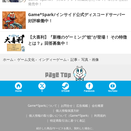
発売中！
Game*Spark/インサイド公式ディスコードサーバー
好評稼働中！
【大喜利】『新種のゲーミング“蚊”が登場！ その特徴
とは？』回答募集中！
写真・画像
ホーム
›
ゲーム文化
›
インディーゲーム
›
記事
›
Home
X
STEAM
Facebook
YouTube
Game*Sparkについて
お問合せ
広告掲載
会社概要
個人情報保護方針
個人情報の取り扱いについて（Game*Spark）
利用規約
特定商取引法に基づく表記
紹介した商品/サービスを購入、契約した場合に、