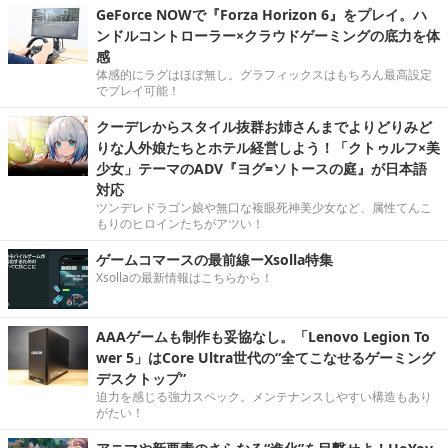
GeForce NOWで『Forza Horizon 6』をプレイ。ハ
ンドルコントローラー×クラウドゲーミングの底力を体
感
体感的にラグはほぼ無し。グラフィックスはもちろん最高設定
でプレイ可能！
クーデレからスタイル抜群お姉さんまでよりどりみど
りな人外娘たちとホテル経営しよう！「クトゥルフ×美
少女」テーマのADV『ヨグ=ソトースの庭』が日本語
対応
ツンデレドラゴン娘や無口な複眼死神美少女など、属性てんこ
もりのヒロインたちがアツい！
ゲームコマースの最前線ーXsolla特集
Xsollaの最新情報はこちらから！
AAAゲームも制作も妥協なし。「Lenovo Legion To
wer 5」はCore Ultra世代の“全てこなせるゲーミング
デスクトップ”
迫力を感じる強力スペック。メンテナンスしやすい構造もあり
がたい！