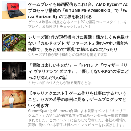
ゲームプレイも録画配信もこれ1台。AMD Ryzen™ AI
プロセッサ搭載の「G TUNE P5-A7G60BK-D」で『Fo
rza Horizon 6』の世界を駆け回る
ゲーム＆制作の拠点となるノートPCで話題のレースタイトルを
プレイ。放熱性能もチェックしました！
シリーズ第1作が現行機向けに復活！懐かしくも色褪せ
ない『カルドセプト ザ ファースト』遊びやすい機能も
搭載で、あらためて“原典”に触れるのにぴったり
シリーズ第1作が現行機向けの新機能を備えて復活！
「冒険は楽しいものだ」 ─『FF11』と『ウィザードリ
ィ ヴァリアンツ ダフネ』、"優しくないRPG"の沼にど
っぷり沈んだ4人の話
ふたつの沼の住人たちが語る奥深さとは。
【キャリアクエスト】ゲーム作りを仕事にするという
こと。セガの若手の事例に見る，ゲームプログラマと
いう働き方
Game*Sparkと4Gamerの合同による就活イベント「キャリア
クエスト」の第4回が東京都立産業貿易センター浜松町館で開催
されました。このイベントに合わせて取材した、各社の現場で
実際に働いている若手社員へのインタビューをお届けします。