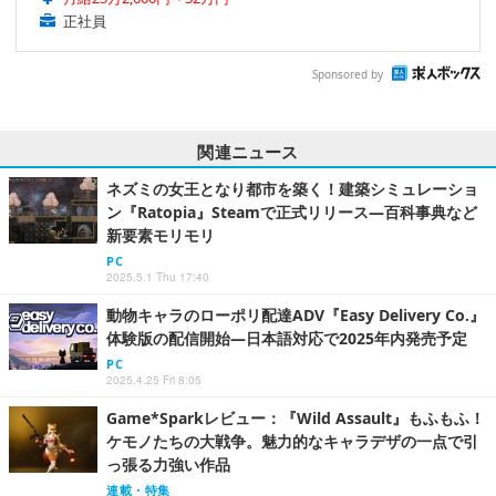
正社員
Sponsored by
関連ニュース
ネズミの女王となり都市を築く！建築シミュレーショ
ン『Ratopia』Steamで正式リリース―百科事典など
新要素モリモリ
PC
2025.5.1 Thu 17:40
動物キャラのローポリ配達ADV『Easy Delivery Co.』
体験版の配信開始―日本語対応で2025年内発売予定
PC
2025.4.25 Fri 8:05
Game*Sparkレビュー：『Wild Assault』もふもふ！
ケモノたちの大戦争。魅力的なキャラデザの一点で引
っ張る力強い作品
連載・特集