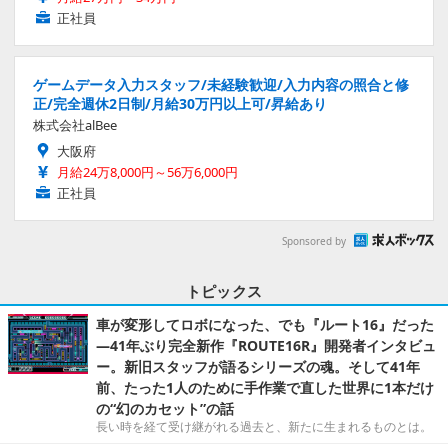
正社員
ゲームデータ入力スタッフ/未経験歓迎/入力内容の照合と修
正/完全週休2日制/月給30万円以上可/昇給あり
株式会社alBee
大阪府
月給24万8,000円～56万6,000円
正社員
Sponsored by
トピックス
車が変形してロボになった、でも『ルート16』だった
―41年ぶり完全新作『ROUTE16R』開発者インタビュ
ー。新旧スタッフが語るシリーズの魂。そして41年
前、たった1人のために手作業で直した世界に1本だけ
の“幻のカセット”の話
長い時を経て受け継がれる過去と、新たに生まれるものとは。