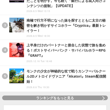
たことを明かす。今も続く「銀行による成人向けコ
ンテンツの規制」【UPDATE】
2026.8.5 Wed 13:15
南極で行方不明になった妹を探すとともに太古の秘
密を解き明かすサイコホラー『Cryptica』最新トレ
イラー！
2026.8.5 Wed 18:30
上半身だけのパートナーと接合した状態で旅を進め
る！ポストサイバーパンク・サバイバルホラーRPG
『GRAFT』
2025.12.16 Tue 16:48
モンクの少女が神秘的な杖で戦うカンフーパルクー
ル2Dメトロイドヴァニア『Akatori』Steam配信開
始！
2026.8.6 Thu 19:30
ランキングをもっと見る