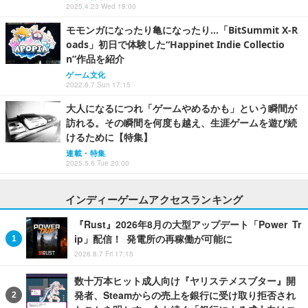
2025.4.23 Wed 18:00
モモンガになったり亀になったり…「BitSummit X-R
oads」初日で体験した“Happinet Indie Collectio
n”作品を紹介
ゲーム文化
2022.8.7 Sun 17:15
大人になるにつれ「ゲームやめるかも」という瞬間が
訪れる。その瞬間を何度も越え、生涯ゲームを遊び続
けるために【特集】
連載・特集
2025.5.6 Tue 20:00
インディーゲームアクセスランキング
『Rust』2026年8月の大型アップデート「Power Tr
ip」配信！ 発電所の再稼働が可能に
2026.8.7 Fri 17:15
数十万本ヒット成人向け『ヤリステメスブター』開
発者、Steamからの売上を銀行に受け取り拒否され