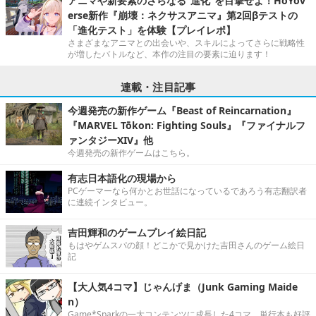
アニマや新要素のさらなる“進化”を目撃せよ！HoYov
erse新作『崩壊：ネクサスアニマ』第2回βテストの
「進化テスト」を体験【プレイレポ】
さまざまなアニマとの出会いや、スキルによってさらに戦略性
が増したバトルなど、本作の注目の要素に迫ります！
連載・注目記事
今週発売の新作ゲーム『Beast of Reincarnation』
『MARVEL Tōkon: Fighting Souls』『ファイナルフ
ァンタジーXIV』他
今週発売の新作ゲームはこちら。
有志日本語化の現場から
PCゲーマーなら何かとお世話になっているであろう有志翻訳者
に連続インタビュー。
吉田輝和のゲームプレイ絵日記
もはやゲムスパの顔！どこかで見かけた吉田さんのゲーム絵日
記
【大人気4コマ】じゃんげま（Junk Gaming Maide
n）
Game*Sparkの一大コンテンツに成長した4コマ。単行本も好評