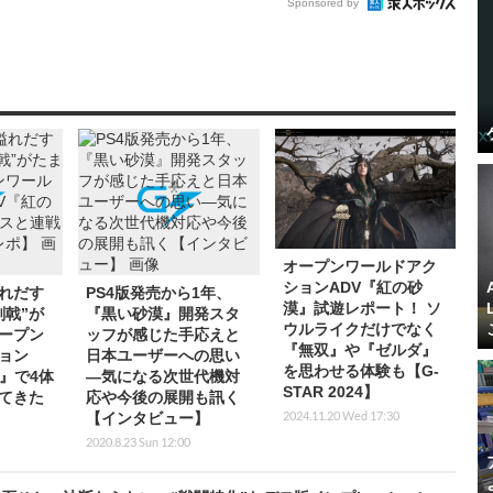
Sponsored by
オープンワールドアク
ションADV『紅の砂
れだす
PS4版発売から1年、
漠』試遊レポート！ ソ
剣戟”が
『黒い砂漠』開発スタ
ウルライクだけでなく
ープン
ッフが感じた手応えと
『無双』や『ゼルダ』
ョン
日本ユーザーへの思い
を思わせる体験も【G-
』で4体
―気になる次世代機対
STAR 2024】
てきた
応や今後の展開も訊く
2024.11.20 Wed 17:30
【インタビュー】
2020.8.23 Sun 12:00