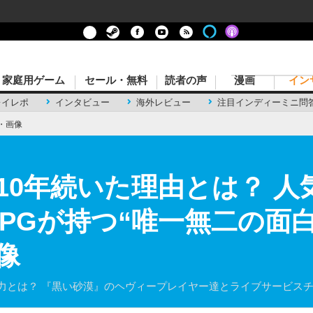
家庭用ゲーム
セール・無料
読者の声
漫画
イン
レイレポ
インタビュー
海外レビュー
注目インディーミニ問
・画像
10年続いた理由とは？ 人
PGが持つ“唯一無二の面白
像
力とは？ 『黒い砂漠』のヘヴィープレイヤー達とライブサービス