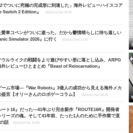
チ2でついに究極の完成形に到達した」海外レビューハイスコア
witch 2 Edition』
2026.8.6 Thu 19:45
た愛車コペンがついに逝った。だから鬱憤晴らしに待ち遠しい
c Simulator 2026』に行く
2026.8.2 Sun 12:00
ウルライクの戦闘をより遊びやすい形に落とし込み、ARPG
ューひとまとめ『Beast of Reincarnation』
ム市場―『War Robots』3億人の成功から見える海外メカ
の提言【オリーさんのロボゲーコラム】
2026.8.2 Sun 18:45
ト16』だった―41年ぶり完全新作『ROUTE16R』開発者
リーズの魂。そして41年前、たった1人のために手作業で直
”の話
2026.8.6 Thu 12:00