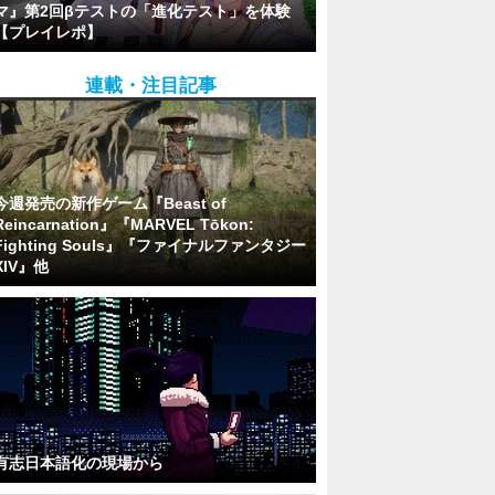
マ』第2回βテストの「進化テスト」を体験
【プレイレポ】
連載・注目記事
今週発売の新作ゲーム『Beast of
Reincarnation』『MARVEL Tōkon:
Fighting Souls』『ファイナルファンタジー
XIV』他
有志日本語化の現場から