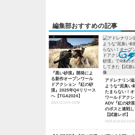
編集部おすすめの記事
『黒い砂漠』開発によ
る新作オープンワール
アドレナリン溢
ドアクション『紅の砂
ような“泥臭い
漠』2025年Q4リリース
たまらない！オ
へ【TGA2024】
ワールドアクシ
2024.12.13 Fri 13:08
ADV『紅の砂漠
のボスと連戦し
【試遊レポ】
2024.10.26 Sat 12:00