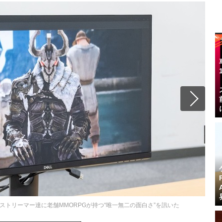
ストリーマー達に老舗MMORPGが持つ“唯一無二の面白さ”を訊いた