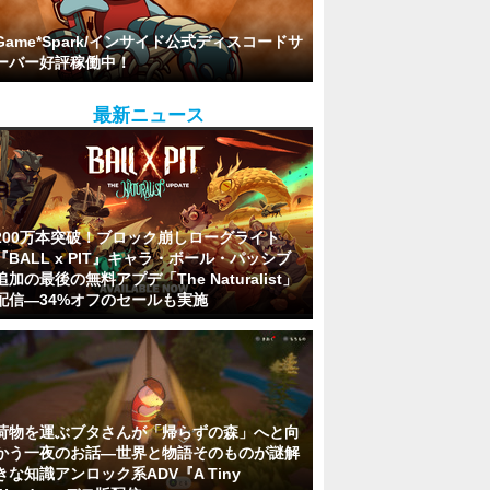
Game*Spark/インサイド公式ディスコードサ
ーバー好評稼働中！
最新ニュース
200万本突破！ブロック崩しローグライト
『BALL x PIT』キャラ・ボール・パッシブ
追加の最後の無料アプデ「The Naturalist」
配信―34%オフのセールも実施
荷物を運ぶブタさんが「帰らずの森」へと向
かう一夜のお話―世界と物語そのものが謎解
きな知識アンロック系ADV『A Tiny