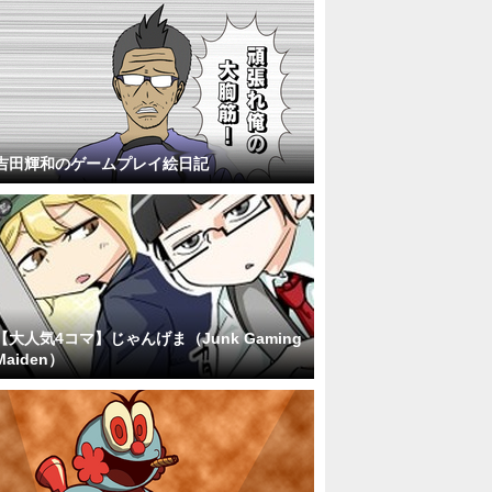
吉田輝和のゲームプレイ絵日記
【大人気4コマ】じゃんげま（Junk Gaming
Maiden）