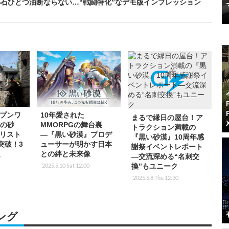
石ひとつ油断ならない…“戦闘特化”なデモ版インプレッション
プンワ
10年愛された
まるで縁日の屋台！ア
紅の砂
MMORPGの舞台裏
トラクション満載の
リスト
―『黒い砂漠』プロデ
『黒い砂漠』10周年感
突破！3
ューサーが明かす日本
謝祭イベントレポート
定
との絆と未来像
―交流深める“名刺交
換”もユニーク
2025.5.10 Sat 12:00
2025.5.8 Thu 12:30
ング