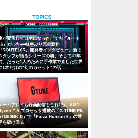
TOPICS
車が変形してロボになった、でも『ルート
16』だった―41年ぶり完全新作
『ROUTE16R』開発者インタビュー。新旧
スタッフが語るシリーズの魂。そして41年
前、たった1人のために手作業で直した世界
に1本だけの“幻のカセット”の話
ゲームプレイも録画配信もこれ1台。AMD
Ryzen™ AIプロセッサ搭載の「G TUNE P5-
A7G60BK-D」で『Forza Horizon 6』の世
界を駆け回る