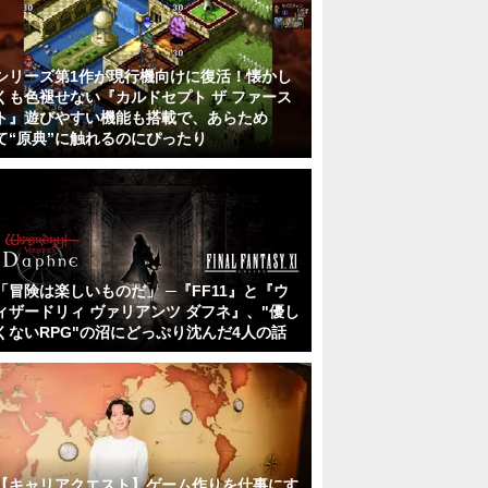
シリーズ第1作が現行機向けに復活！懐かし
くも色褪せない『カルドセプト ザ ファース
ト』遊びやすい機能も搭載で、あらため
て“原典”に触れるのにぴったり
「冒険は楽しいものだ」 ─『FF11』と『ウ
ィザードリィ ヴァリアンツ ダフネ』、"優し
くないRPG"の沼にどっぷり沈んだ4人の話
【キャリアクエスト】ゲーム作りを仕事にす