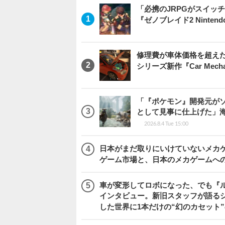
「必携のJRPGがスイッ
『ゼノブレイド2 Nintendo S
修理費が車体価格を超え
シリーズ新作『Car Mechani
「『ポケモン』開発元がソ
として見事に仕上げた」海外レビ
2026.8.4 Tue 15:00
日本がまだ取りにいけていないメカゲー
ゲーム市場と、日本のメカゲームへ
車が変形してロボになった、でも『ルー
インタビュー。新旧スタッフが語るシ
した世界に1本だけの“幻のカセット