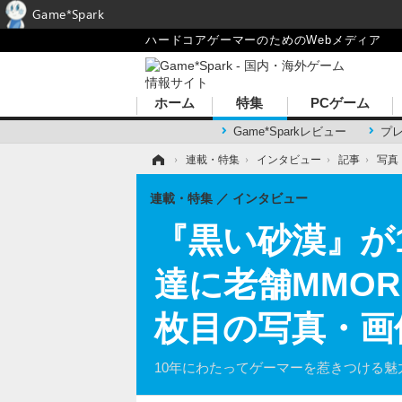
Game*Spark
ハードコアゲーマーのためのWebメディア
ホーム
特集
PCゲーム
Game*Sparkレビュー
プ
ホーム
›
連載・特集
›
インタビュー
›
記事
›
写真
連載・特集
インタビュー
『黒い砂漠』が
達に老舗MMOR
枚目の写真・画
10年にわたってゲーマーを惹きつける魅