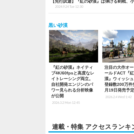
【先行試遊】『紅の砂漠』は弾ける剣戟、小
2024.9.24 Tue 12:30
黒い砂漠
『紅の砂漠』ネイティ
注目の大作オー
ブ4K/60fpsと高度なレ
ールドACT『
イトレーシング両立。
漠』ウィッシュ
自社開発エンジンのパ
登録数200万件
ワー見られる分析映像
月19日発売予
が公開
2026.2.4 Wed 1:42
2026.3.2 Mon 12:45
連載・特集 アクセスランキ