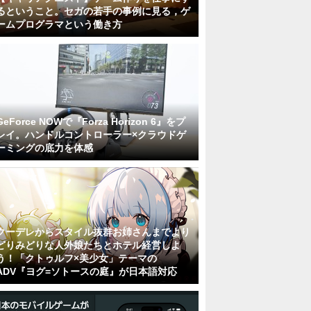
るということ。セガの若手の事例に見る，ゲ
ームプログラマという働き方
GeForce NOWで『Forza Horizon 6』をプ
レイ。ハンドルコントローラー×クラウドゲ
ーミングの底力を体感
クーデレからスタイル抜群お姉さんまでより
どりみどりな人外娘たちとホテル経営しよ
う！「クトゥルフ×美少女」テーマの
ADV『ヨグ=ソトースの庭』が日本語対応