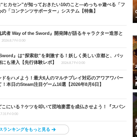
米“ヒカセン”が知っておきたい10のこと―めっちゃ遊べる「フ
心の「コンテンツサポーター」システム【特集】
 Way of the Sword』開発陣が語るキャラクター造形と
2026.8.7 Fri 0:00
the Sword』は“探索欲”を刺激する！妖しく美しい京都と、バッ
側にも潜入【先行体験レポ】
2026.8.7 Fri 0:00
ンドをハメよう！最大6人のマルチプレイ対応のアワアワパー
本日のSteam注目ゲーム16選【2026年8月6日】
どこにいる？ケツを叩いて団地妻霊を成仏させよう！『スパン
7.31 Fri 0:00
スランキングをもっと見る