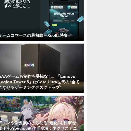
ゲームコマースの最前線ーXsolla特集
AAAゲームも制作も妥協なし。「Lenovo
Legion Tower 5」はCore Ultra世代の“全て
こなせるゲーミングデスクトップ”
アニマや新要素のさらなる“進化”を目撃せ
よ！HoYoverse新作『崩壊：ネクサスアニ