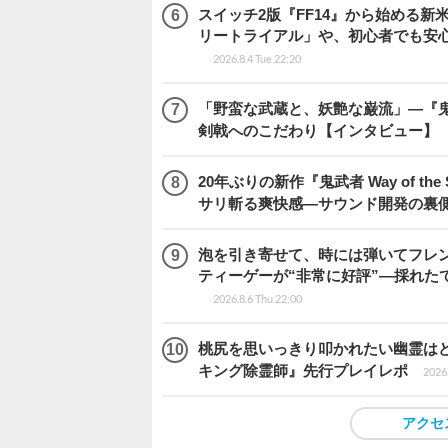
スイッチ2版『FF14』から始める新
リートライアル」や、初心者でも安
2026.8.4 Tue 22:20
「野蛮な武蔵と、妖艶な巌流」―『鬼武者
剣戟へのこだわり【インタビュー】
20年ぶりの新作『鬼武者 Way of 
サリ斬る爽快感―サウンド開発の裏
泡を引き寄せて、時には弾いてフレ
ティーゲーが“非常に好評”―採れたて！
2026.8.6 Thu 22:00
桃尻を思いっきり叩かれたい幽霊は
キング除霊師』先行プレイレポ
2026.
アクセ