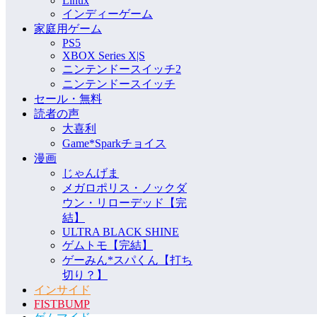
Linux
インディーゲーム
家庭用ゲーム
PS5
XBOX Series X|S
ニンテンドースイッチ2
ニンテンドースイッチ
セール・無料
読者の声
大喜利
Game*Sparkチョイス
漫画
じゃんげま
メガロポリス・ノックダ
ウン・リローデッド【完
結】
ULTRA BLACK SHINE
ゲムトモ【完結】
ゲーみん*スパくん【打ち
切り？】
インサイド
FISTBUMP