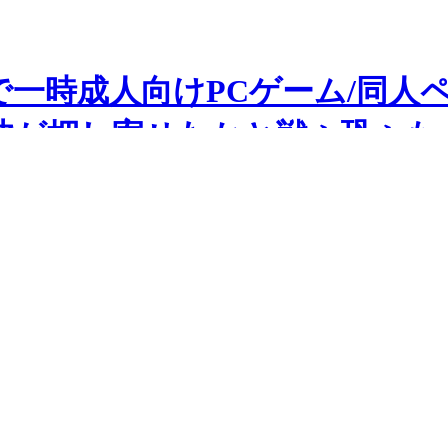
一時成人向けPCゲーム/同人
波が押し寄せたかと戦々恐々も
】 1枚目の写真・画像
のページが突如消滅してしまいました。