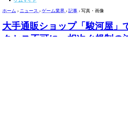
ゲムマイド
ホーム
›
ニュース
›
ゲーム業界
›
記事
›
写真・画像
大手通販ショップ「駿河屋」で
クセス不可に―相次ぐ規制の
ムメンテナンス」【UPDATE
福袋で有名な大手通販「駿河屋」から、成人向けコンテンツ
ニュース
ゲーム業界
2025.5.19 Mon 13:40